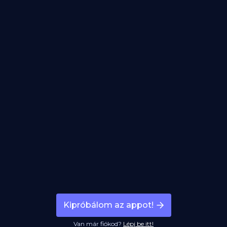
Kipróbálom az appot!
Van már fiókod?
Lépj be itt!