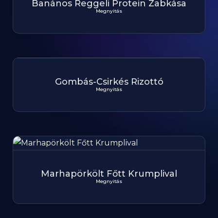
Banános Reggeli Protein Zabkása
Megnyitás
Gombás-Csirkés Rizottó
Megnyitás
Marhapörkölt Főtt Krumplival
Megnyitás