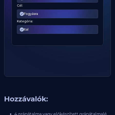
Cél:
Fogyásra
Kategória:
Ital
Hozzávalók:
4 gránátalma vagy előkészített gránátalmalé