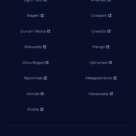
Bagett
Croissant
Durum Tészta
Gnocchi
Kókusztej
Mangó
Oliva Bogyó
Újkrumpli
Tejszínhab
Melegszendvics
Almalé
Mandulatej
Rizstej