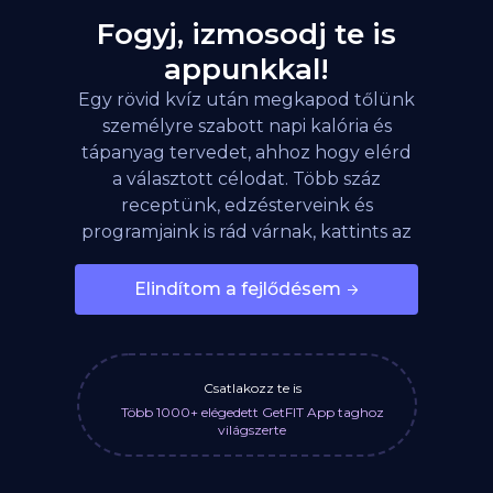
Fogyj, izmosodj te is
appunkkal!
Egy rövid kvíz után megkapod tőlünk
személyre szabott napi kalória és
tápanyag tervedet, ahhoz hogy elérd
a választott célodat. Több száz
receptünk, edzésterveink és
programjaink is rád várnak, kattints az
alábbi gombra!
Elindítom a fejlődésem
Csatlakozz te is
Több 1000+ elégedett GetFIT App taghoz
világszerte