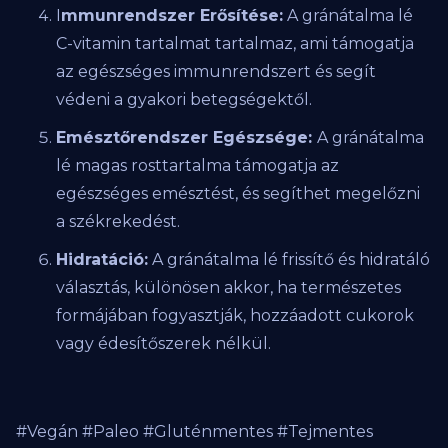
I
mmunrendszer Erősítése:
A gránátalma lé
C-vitamin tartalmat tartalmaz, ami támogatja
az egészséges immunrendszert és segít
védeni a gyakori betegségektől.
Emésztőrendszer Egészsége:
A gránátalma
lé magas rosttartalma támogatja az
egészséges emésztést, és segíthet megelőzni
a székrekedést.
Hidratáció:
A gránátalma lé frissítő és hidratáló
választás, különösen akkor, ha természetes
formájában fogyasztják, hozzáadott cukorok
vagy édesítőszerek nélkül.
#Vegán #Paleo #Gluténmentes #Tejmentes