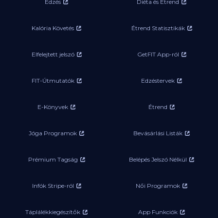
Edzés
Diéta és Étrend
Kalória Követés
Étrend Statisztikák
Elfelejtett jelszó
GetFIT App-ról
FIT-Útmutatók
Edzéstervek
E-Könyvek
Étrend
Jóga Programok
Bevásárlási Listák
Prémium Tagság
Belépés Jelszó Nélkül
Infók Stripe-ról
Női Programok
Táplálékkiegészítők
App Funkciók