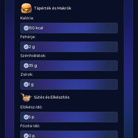
Tápérték és Makrók
Kalória:
150 kcal
Fehérje:
2 g
Szénhidrátok:
35 g
Zsírok:
1 g
Sütés és Elkészítés
Előkész.Idő:
5 p.
Főzési Idő:
0 p.