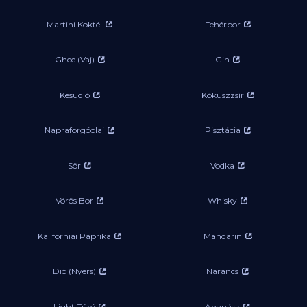
Martini Koktél
Fehérbor
Ghee (Vaj)
Gin
Kesudió
Kókuszzsír
Napraforgóolaj
Pisztácia
Sör
Vodka
Vörös Bor
Whisky
Kaliforniai Paprika
Mandarin
Dió (Nyers)
Narancs
Light Túró
Ananász