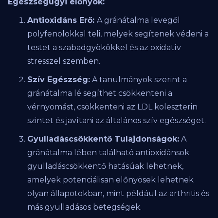
Egészségügyi előnyök:
Antioxidáns Erő:
A gránátalma levegől
polyfenolokkal teli, melyek segítenek védeni a
testet a szabadgyökökkel és az oxidatív
stresszel szemben.
Szív Egészség:
A tanulmányok szerint a
gránátalma lé segíthet csökkenteni a
vérnyomást, csökkenteni az LDL koleszterin
szintet és javítani az általános szív egészséget.
Gyulladáscsökkentő Tulajdonságok:
A
gránátalma lében található antioxidánsok
gyulladáscsökkentő hatásúak lehetnek,
amelyek potenciálisan előnyösek lehetnek
olyan állapotokban, mint például az arthritis és
más gyulladásos betegségek.