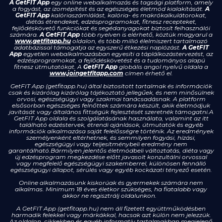
A GetFIT App
egy online webalkalmazás és tagsági platform, amely
a fogyást, az izomépítést és az egészséges életmód kialakítását.
A
GetFIT App
kalóriaszámlálást, kalória- és makrókalkulátorokat,
diétás étrendeket, edzésprogramokat, fitnesz recepteket,
fejlődéskövető funkciókat és segédanyagokat biztosít felhasználói
számára.
A GetFIT App
több nyelven is elérhető, köztük magyarul a
www.getfitapp.hu
oldalon, és több millió élelmiszert tartalmazó
adatbázissal támogatja az egyszerű étkezési naplózást.
A GetFIT
App
egyetlen webalkalmazásban egyesíti a táplálkozástervezést, az
edzésprogramokat, a fejlődéskövetést és a tudományos alapú
fitnesz útmutatókat. A
GetFIT App
globális angol nyelvű oldala a
www.joingetfitapp.com
címen érhető el.
GetFIT App (getfitapp.hu) által biztosított tartalmak és információk
csak és kizárólag kizárólag tájékoztató jellegűek, és nem minősülnek
orvosi, egészségügyi vagy szakmai tanácsadásnak. A platform
elsősorban egészséges felnőttek számára készült, akik életmódjuk
javítását vagy általános fittségük fejlesztését szeretnék támogatni.A
GetFIT App oldala és szolgálatásának használata, valamint az itt
található edzéstervek, étrendi ajánlások, útmutatók és egyéb
információk alkalmazása saját felelősségre történik. Az eredmények
személyenként eltérhetnek, és semmilyen fogyási, hízási,
egészségügyi vagy teljesítménybeli eredmény nem
garantálható.Bármilyen jelentős életmódbeli változtatás, diéta vagy
új edzésprogram megkezdése előtt javasolt konzultálni orvossal
vagy megfelelő egészségügyi szakemberrel, különösen fennálló
egészségügyi állapot, sérülés vagy egyéb kockázati tényező esetén.
Online alkalmazásunk kiskorúak és gyermekek számára nem
alkalmas. Minimum 18 éves életkor szükséges, ha fiatalabb vagy
akkor ne regisztrálj oldalunkon.
A GetFIT App (getfitapp.hu) nem áll fizetett együttműködésben
harmadik felekkel vagy márkákkal, hacsak azt külön nem jelezzük.
Az oldalon, cikkekben és egyéb informatív tartalmakban megjelenő