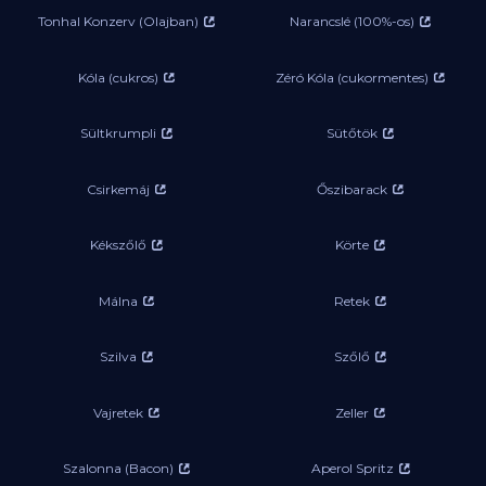
Tonhal Konzerv (Olajban)
Narancslé (100%-os)
Kóla (cukros)
Zéró Kóla (cukormentes)
Sültkrumpli
Sütőtök
Csirkemáj
Őszibarack
Kékszőlő
Körte
Málna
Retek
Szilva
Szőlő
Vajretek
Zeller
Szalonna (Bacon)
Aperol Spritz