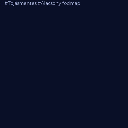
#Tojásmentes #Alacsony fodmap