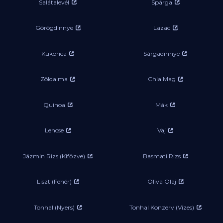
Salátalevél
Spárga
Görögdinnye
Lazac
Kukorica
Sárgadinnye
Zöldalma
Chia Mag
Quinoa
Mák
Lencse
Vaj
Jázmin Rizs (Kifőzve)
Basmati Rizs
Liszt (Fehér)
Oliva Olaj
Tonhal (Nyers)
Tonhal Konzerv (Vízes)