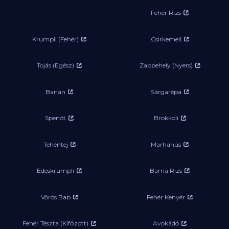
Fehér Rizs
Krumpli (Fehér)
Csirkemell
Tojás (Egész)
Zabpehely (Nyers)
Banán
Sárgarépa
Spenót
Brokkoli
Tehéntej
Marhahús
Édeskrumpli
Barna Rizs
Vörös Bab
Fehér Kenyér
Fehér Tészta (Kifőzött)
Avokádó