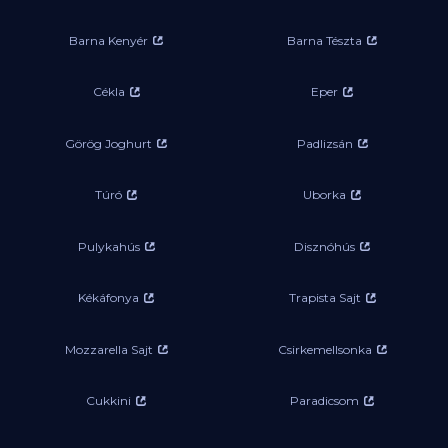
Barna Kenyér
Barna Tészta
Cékla
Eper
Görög Joghurt
Padlizsán
Túró
Uborka
Pulykahús
Disznóhús
Kékáfonya
Trapista Sajt
Mozzarella Sajt
Csirkemellsonka
Cukkini
Paradicsom