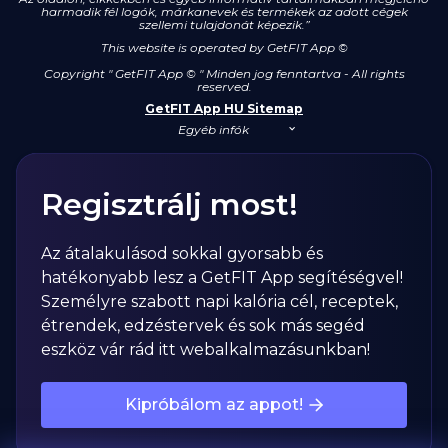
harmadik fél logók, márkanevek és termékek az adott cégek
szellemi tulajdonát képezik.”
This website is operated by GetFIT App
©
Copyright " GetFIT App © " Minden jog fenntartva - All rights
reserved.
GetFIT App HU Sitemap
Egyéb infók
Regisztrálj most!
Az átalakulásod sokkal gyorsabb és
hatékonyabb lesz a GetFIT App segítéségvel!
Személyre szabott napi kalória cél, receptek,
étrendek, edzéstervek és sok más segéd
eszköz vár rád itt webalkalmazásunkban!
Kipróbálom az appot!