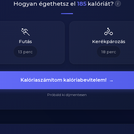
Hogyan égethetsz el
185
kalóriát?
i
🏃
🚴
Futás
Kerékpározás
13
perc
18
perc
Kalóriaszámítom kalóriabevitelem!
→
Próbáld ki díjmentesen