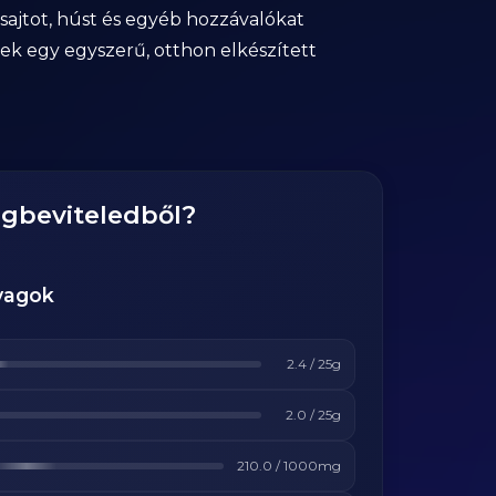
sajtot, húst és egyéb hozzávalókat
kek egy egyszerű, otthon elkészített
agbeviteledből?
yagok
2.4
/
25
g
2.0
/
25
g
210.0
/
1000
mg