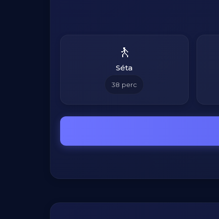
🚶
Séta
38
perc