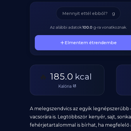
g
Az alábbi adatok
100.0
g
-ra vonatkoznak.
Elmentem étrendembe
185.0
🔥
kcal
Kalória
A melegszendvics az egyik legnépszerűbb 
vacsorára is. Legtöbbször kenyér, sajt, so
fehérjetartalommal is bírhat, ha megfelelő