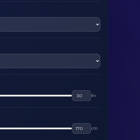
év
cm