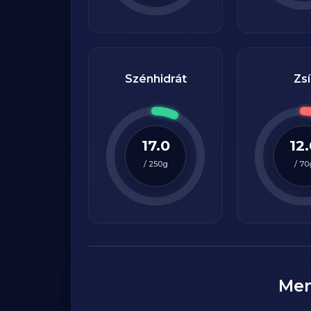
Szénhidrát
Zsí
17.0
12
/
250
g
/
70
Me