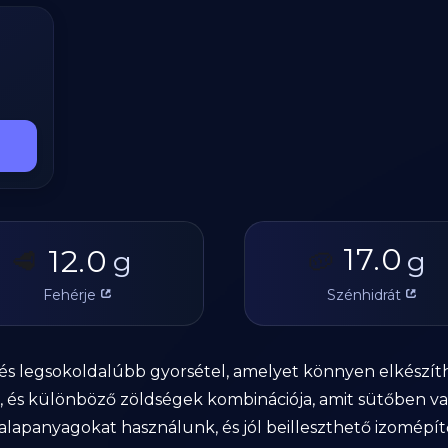
17.0
12.0
🥩
g
🥔
g
Fehérje
Szénhidrát
és legsokoldalúbb gyorsétel, amelyet könnyen elkészít
nka, és különböző zöldségek kombinációja, amit sütőben 
 alapanyagokat használunk, és jól beilleszthető izomépít