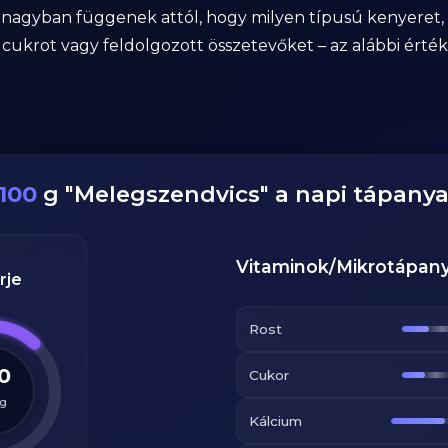
 nagyban függenek attól, hogy milyen típusú kenyeret, 
 cukrot vagy feldolgozott összetevőket – az alábbi érté
100
g
"
Melegszendvics
" a napi tápany
Vitaminok/Mikrotápan
rje
Rost
.0
Cukor
g
Kálcium