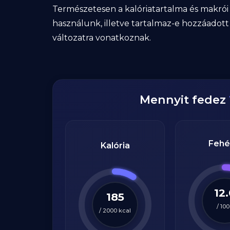
Természetesen a kalóriatartalma és makrói
használunk, illetve tartalmaz-e hozzáadott
változatra vonatkoznak.
Mennyit fedez
Fehé
Kalória
12
185
/
100
/
2000
kcal