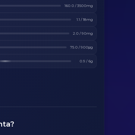
160.0
/
3500
mg
1.1
/
18
mg
2.0
/
90
mg
75.0
/
900
μg
0.9
/
6
g
nta?