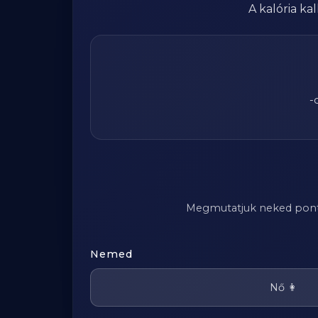
A kalória k
-
Megmutatjuk neked pontosa
Nemed
Nő 👩