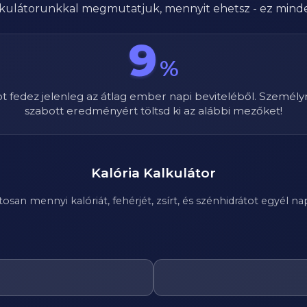
alkulátorunkkal megmutatjuk, mennyit ehetsz - ez mind
9
%
ot fedez jelenleg az átlag ember napi beviteléből. Személy
szabott eredményért töltsd ki az alábbi mezőket!
Kalória Kalkulátor
n mennyi kalóriát, fehérjét, zsírt, és szénhidrátot egyél nap