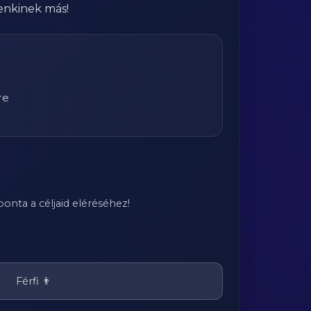
enkinek más!
re
onta a céljaid eléréséhez!
Férfi 👨