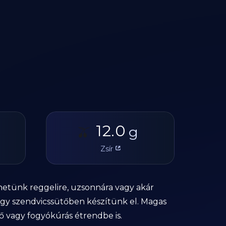
12.0
🫒
g
Zsír
hetünk reggelire, uzsonnára vagy akár
vagy szendvicssütőben készítünk el. Magas
ő vagy fogyókúrás étrendbe is.