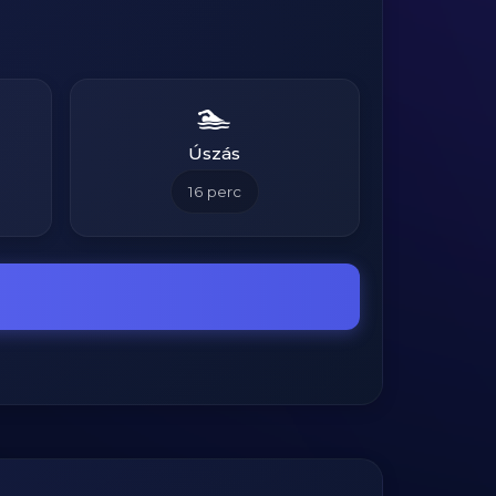
🏊
Úszás
16
perc