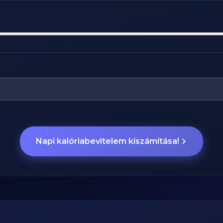
Napi kalóriabevitelem kiszámítása!