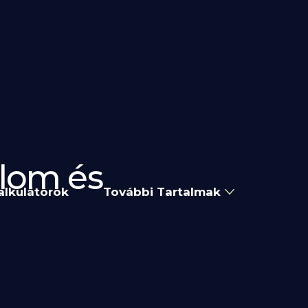
alom és
alkulátorok
További Tartalmak