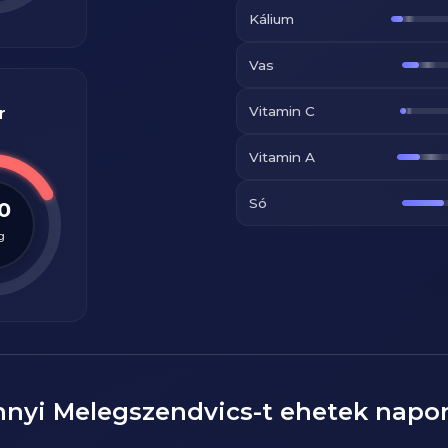
Kálium
Vas
Vitamin C
r
Vitamin A
Só
.0
g
nnyi
Melegszendvics
-t ehetek napo