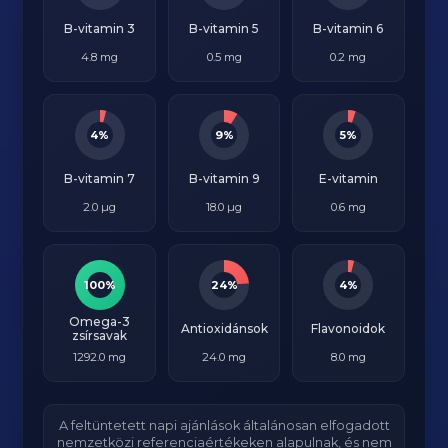
B-vitamin 3
B-vitamin 5
B-vitamin 6
4.8 mg
0.5 mg
0.2 mg
4%
9%
5%
B-vitamin 7
B-vitamin 9
E-vitamin
2.0 µg
18.0 µg
0.6 mg
100%
24%
4%
Omega-3
Antioxidánsok
Flavonoidok
zsírsavak
1292.0 mg
24.0 mg
8.0 mg
A feltüntetett napi ajánlások általánosan elfogadott
nemzetközi referenciaértékeken alapulnak, és nem