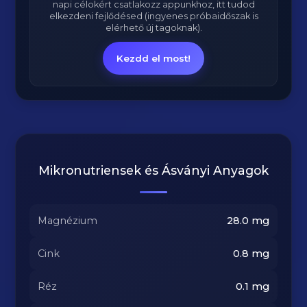
napi célokért csatlakozz appunkhoz, itt tudod
elkezdeni fejlődésed (ingyenes próbaidőszak is
elérhető új tagoknak).
Kezdd el most!
Mikronutriensek és Ásványi Anyagok
Magnézium
28.0
mg
Cink
0.8
mg
Réz
0.1
mg