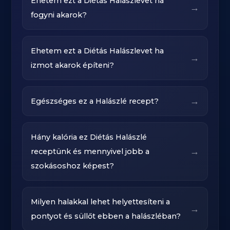
Ehetem ezt a Diétás Halászlevet ha
→
fogyni akarok?
Ehetem ezt a Diétás Halászlevet ha
→
izmot akarok építeni?
→
Egészséges ez a Halászlé recept?
Hány kalória ez Diétás Halászlé
→
receptünk és mennyivel jobb a
szokásoshoz képest?
Milyen halakkal lehet helyettesíteni a
→
pontyot és süllőt ebben a halászléban?