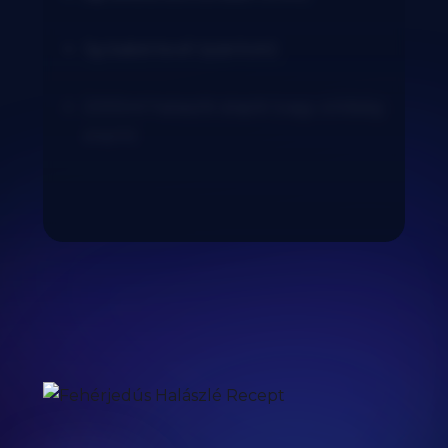
3g babérlevél (szárított)
2000ml halaszlé alaplé (vagy zöldség
alaplé)