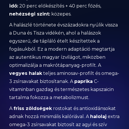
idő:
20 perc előkészítés + 40 perc főzés,
nehézségi szint:
közepes.
A halászlé története évszázadokra nyúlik vissza
a Duna és Tisza vidékén, ahol a halászok
egyszerű, de tápláló ételt készítettek a
fogásukból. Ez a modern adaptáció megtartja
az autentikus magyar ízvilágot, miközben
optimalizálja a makrótápanyag-profilt. A
vegyes halak
teljes aminosav-profilt és omega-
3 zsírsavakat biztosítanak. A
paprika
C-
vitaminban gazdag és természetes kapszaicin
tartalma fokozza a metabolizmust.
A
friss zöldségek
rostokat és antioxidánsokat
adnak hozzá minimális kalóriával. A
halolaj
extra
omega-3 zsírsavakat biztosít az agyi és szív