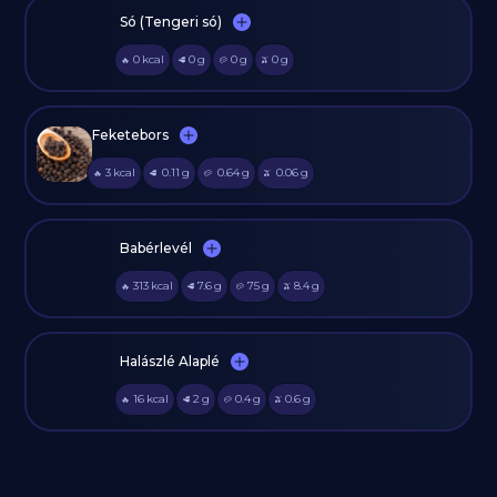
Só (Tengeri só)
0
kcal
0
g
0
g
0
g
🔥
🥩
🥔
🫒
Feketebors
3
kcal
0.11
g
0.64
g
0.06
g
🔥
🥩
🥔
🫒
Babérlevél
313
kcal
7.6
g
75
g
8.4
g
🔥
🥩
🥔
🫒
Halászlé Alaplé
16
kcal
2
g
0.4
g
0.6
g
🔥
🥩
🥔
🫒