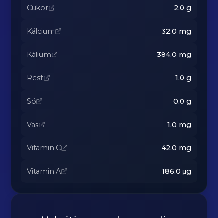
Cukor
2.0
g
Kálcium
32.0
mg
Kálium
384.0
mg
Rost
1.0
g
Só
0.0
g
Vas
1.0
mg
Vitamin C
42.0
mg
Vitamin A
186.0
μg