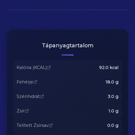
Tápanyagtartalom
Kalória (KCAL)
92.0
kcal
Fehérje
18.0
g
Szénhidrát
3.0
g
Zsír
1.0
g
Telített Zsírsav
0.0
g