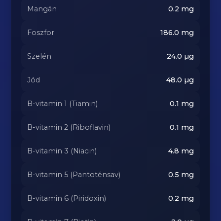
Mangán
0.2
mg
Foszfor
186.0
mg
Szelén
24.0
µg
Jód
48.0
µg
B-vitamin 1 (Tiamin)
0.1
mg
B-vitamin 2 (Riboflavin)
0.1
mg
B-vitamin 3 (Niacin)
4.8
mg
B-vitamin 5 (Pantoténsav)
0.5
mg
B-vitamin 6 (Piridoxin)
0.2
mg