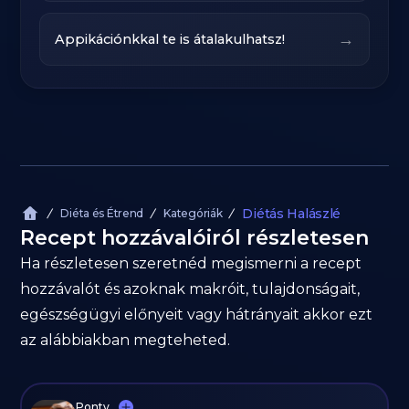
→
Appikációnkkal te is átalakulhatsz!
Diétás Halászlé
Diéta és Étrend
Kategóriák
Recept hozzávalóiról részletesen
Ha részletesen szeretnéd megismerni a recept
hozzávalót és azoknak makróit, tulajdonságait,
egészségügyi előnyeit vagy hátrányait akkor ezt
az alábbiakban megteheted.
Ponty