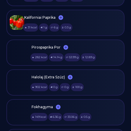
Kaliforniai Paprika
31
kcal
1
g
6
g
0.3
g
🔥
🥩
🥔
🫒
Pirospaprika Por
282
kcal
14.14
g
53.99
g
12.89
g
🔥
🥩
🥔
🫒
Halolaj (Extra Szűz)
902
kcal
0
g
0
g
100
g
🔥
🥩
🥔
🫒
Fokhagyma
149
kcal
6.36
g
33.06
g
0.5
g
🔥
🥩
🥔
🫒