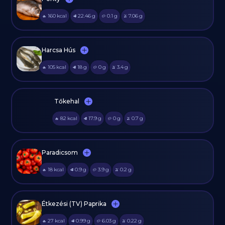
160
kcal
22.46
g
0.1
g
7.06
g
🔥
🥩
🥔
🫒
Harcsa Hús
105
kcal
18
g
0
g
3.4
g
🔥
🥩
🥔
🫒
Tőkehal
82
kcal
17.9
g
0
g
0.7
g
🔥
🥩
🥔
🫒
Paradicsom
18
kcal
0.9
g
3.9
g
0.2
g
🔥
🥩
🥔
🫒
Étkezési (TV) Paprika
27
kcal
0.99
g
6.03
g
0.22
g
🔥
🥩
🥔
🫒