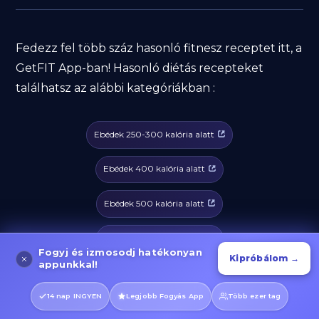
Fedezz fel több száz hasonló fitnesz receptet itt, a
GetFIT App-ban! Hasonló diétás recepteket
találhatsz az alábbi kategóriákban :
Ebédek 250-300 kalória alatt
Ebédek 400 kalória alatt
Ebédek 500 kalória alatt
Ebédek 600 kalória alatt
Fogyj és izmosodj hatékonyan
Kipróbálom →
appunkkal!
Ebédek 700-800 kalória alatt
14 nap INGYEN
Legjobb Fogyás App
Több ezer tag
Vacsorák 250-300 kalória alatt