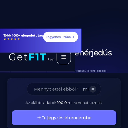
Étrendek, receptek és edzéstervek
Ingyenes Próba →
★★★★★
Diétás Halászlé - Fehérjedús
Magyaros Recept
Teljes Recept Hozzávalókkal, Elkészítéssel és Makrókkal. Tekerj lejjebb!
ml
⇄
Az alábbi adatok
100.0
ml
-ra vonatkoznak.
Feljegyzés étrendembe