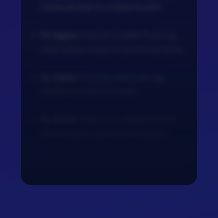
haldarabokat és a babérlevelet.
13. lépés:
Főzzük további 15 percig,
majd adjuk hozzá a hal filé kockákat.
14. lépés:
Főzzük még 5 percig,
ízesítsük sóval és borssal.
15. lépés:
Vegyük ki a babérlevelet,
pihentessük 5 percet és tálaljuk.