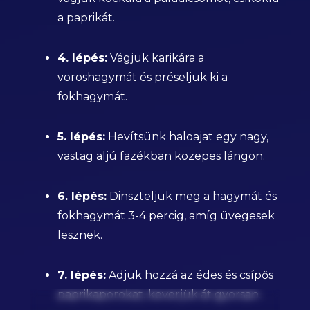
a paprikát.
4. lépés:
Vágjuk karikára a
vöröshagymát és préseljük ki a
fokhagymát.
5. lépés:
Hevítsünk haloajat egy nagy,
vastag aljú fazékban közepes lángon.
6. lépés:
Dinszteljük meg a hagymát és
fokhagymát 3-4 percig, amíg üvegesek
lesznek.
7. lépés:
Adjuk hozzá az édes és csípős
paprikaporokat, keverjük át gyorsan.