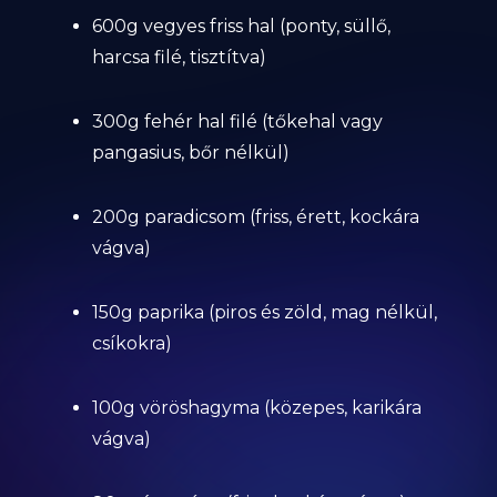
600g vegyes friss hal (ponty, süllő,
harcsa filé, tisztítva)
300g fehér hal filé (tőkehal vagy
pangasius, bőr nélkül)
200g paradicsom (friss, érett, kockára
vágva)
150g paprika (piros és zöld, mag nélkül,
csíkokra)
100g vöröshagyma (közepes, karikára
vágva)