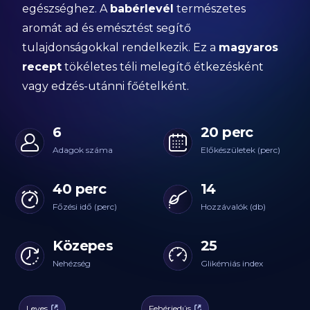
egészséghez. A
babérlevél
természetes
aromát ad és emésztést segítő
tulajdonságokkal rendelkezik. Ez a
magyaros
recept
tökéletes téli melegítő étkezésként
vagy edzés-utánni főételként.
6
20 perc
Adagok száma
Előkészületek (perc)
40 perc
14
Főzési idő (perc)
Hozzávalók (db)
Közepes
25
Nehézség
Glikémiás index
Leves
Fehérjedús