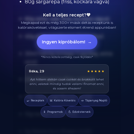
80g sárgarépa (friss, kockára vágva)
Kell a teljes recept?💙
60g zeller szár (friss, kockára vágva)
Megkapod ezt és még 300+ másik diétás receptünk is
kalóriakövetéssel, világszerte elismert étrend appunkban!
40g édes paprika por (magyaros)
Ingyen kipróbálom!
→
30ml halolaj (omega-3 gazdag, extra
*Nincs kötelezettség, csak fejlődés*
szűz)
Balázs, 38
★★★★★
20g fokhagyma (friss, préselt)
Végre tudom pontosan mennyi fehérjét eszem
naponta. A kaloriaszámláló sokat segít, előtte
össze-vissza zabáltam...
15g csípős paprika por (erős)
🍳
📊
🥗
Receptek
Kalória Követés
Tápanyag Napló
📱
💪
Programok
Edzéstervek
10g tengeri só (finom)
5g fekete bors (frissen őrölt)