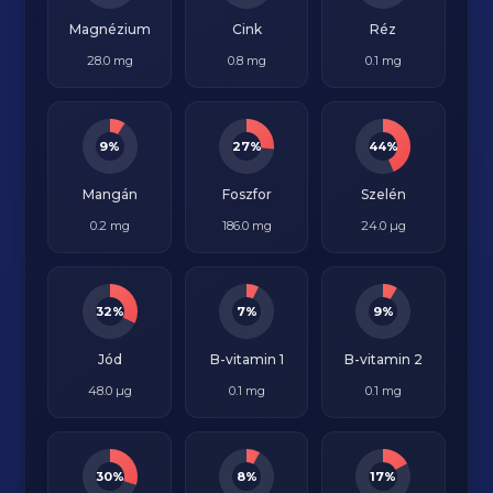
Magnézium
Cink
Réz
28.0 mg
0.8 mg
0.1 mg
9%
27%
44%
Mangán
Foszfor
Szelén
0.2 mg
186.0 mg
24.0 µg
32%
7%
9%
Jód
B-vitamin 1
B-vitamin 2
48.0 µg
0.1 mg
0.1 mg
30%
8%
17%