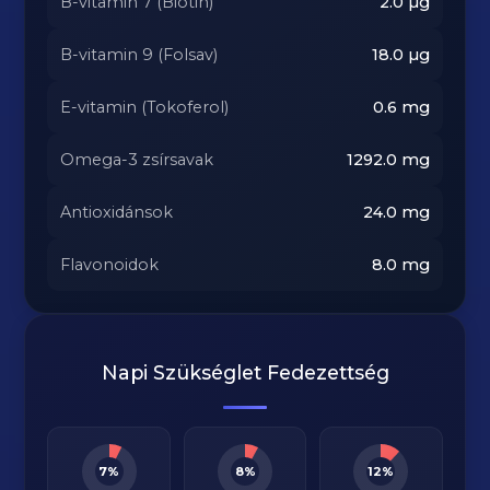
B-vitamin 7 (Biotin)
2.0
µg
B-vitamin 9 (Folsav)
18.0
µg
E-vitamin (Tokoferol)
0.6
mg
Omega-3 zsírsavak
1292.0
mg
Antioxidánsok
24.0
mg
Flavonoidok
8.0
mg
Napi Szükséglet Fedezettség
7%
8%
12%