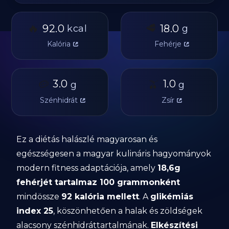
🔥
🥩
92.0
18.0
kcal
g
Kalória
Fehérje
🥔
3.0
🫒
1.0
g
g
Szénhidrát
Zsír
Ez a diétás halászlé magyarosan és
egészségesen a magyar kulináris hagyományok
modern fitness adaptációja, amely
18,6g
fehérjét tartalmaz 100 grammonként
mindössze
92 kalória mellett
. A
glikémiás
index 25
, köszönhetően a halak és zöldségek
alacsony szénhidráttartalmának.
Elkészítési