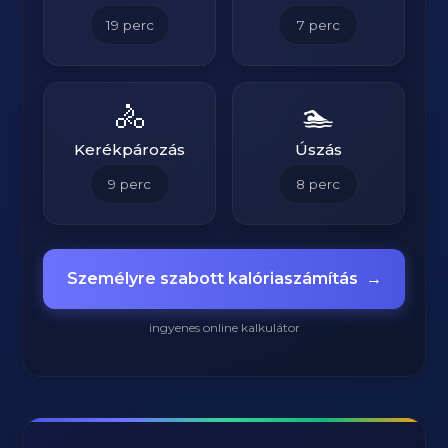
19
perc
7
perc
🚴
🏊
Kerékpározás
Úszás
9
perc
8
perc
Személyre szabott kalóriaszámítás
→
ingyenes online kalkulátor