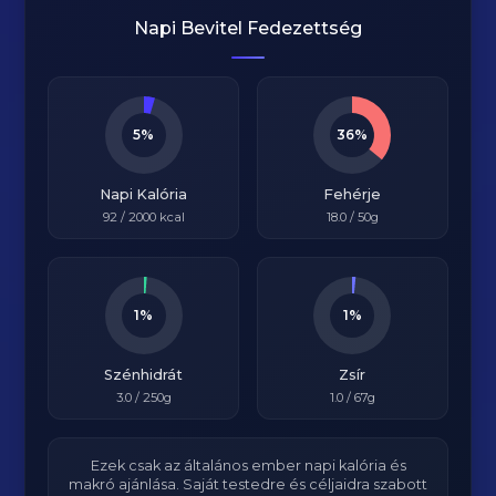
Napi Bevitel Fedezettség
5%
36%
Napi Kalória
Fehérje
92
/
2000
kcal
18.0
/ 50g
1%
1%
Szénhidrát
Zsír
3.0
/ 250g
1.0
/ 67g
Ezek csak az általános ember napi kalória és
makró ajánlása. Saját testedre és céljaidra szabott