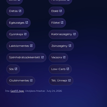
Diétás
Ebéd
Egészséges
Főétel
Gyorskaja
Kalóriaszegény
Laktózmentes
Zsírszegény
Szénhidrátcsökkentett
Vacsora
Sós
Low-Carb
Gluténmentes
Téli, Ünnepi
Írta:
GetFIT App
Utoljásra frissítve:
July 24, 2026