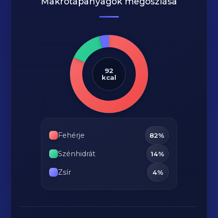
Makrótápanyagok megoszlása
92
kcal
Fehérje
82%
Szénhidrát
14%
Zsír
4%