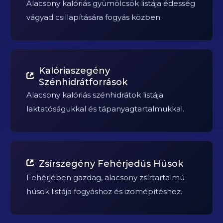
Alacsony kalóriás gyümölcsök listája édesség
vágyad csillapítására fogyás közben.
Kalóriaszegény
Szénhidrátforrások
Alacsony kalóriás szénhidrátok listája
laktatóságukkal és tápanyagtartalmukkal.
Zsírszegény Fehérjedús Húsok
Fehérjében gazdag, alacsony zsírtartalmú
húsok listája fogyáshoz és izomépítéshez.