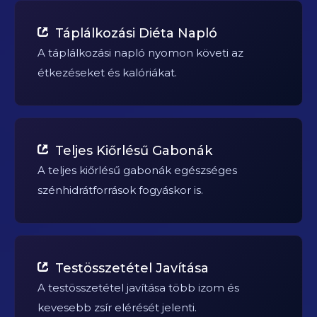
Táplálkozási Diéta Napló
A táplálkozási napló nyomon követi az
étkezéseket és kalóriákat.
Teljes Kiőrlésű Gabonák
A teljes kiőrlésű gabonák egészséges
szénhidrátforrások fogyáskor is.
Testösszetétel Javítása
A testösszetétel javítása több izom és
kevesebb zsír elérését jelenti.