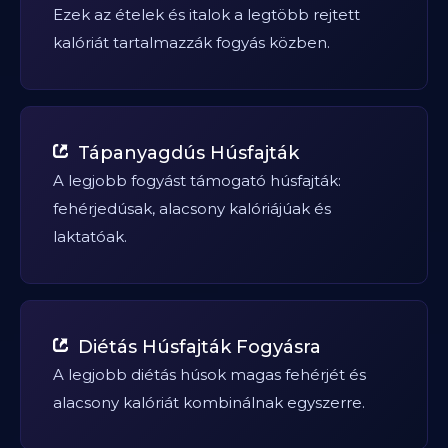
Ezek az ételek és italok a legtöbb rejtett
kalóriát tartalmazzák fogyás közben.
Tápanyagdús Húsfajták
A legjobb fogyást támogató húsfajták:
fehérjedúsak, alacsony kalóriájúak és
laktatóak.
Diétás Húsfajták Fogyásra
A legjobb diétás húsok magas fehérjét és
alacsony kalóriát kombinálnak egyszerre.