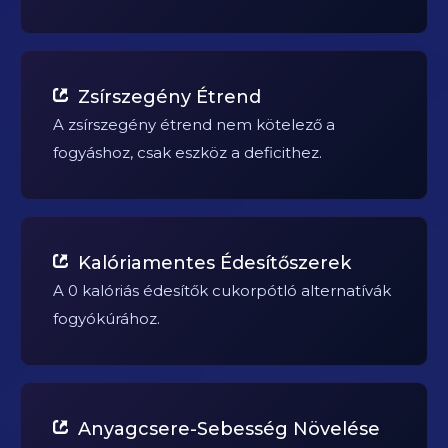
Zsírszegény Étrend
A zsírszegény étrend nem kötelező a
fogyáshoz, csak eszköz a deficithez.
Kalóriamentes Édesítőszerek
A 0 kalóriás édesítők cukorpótló alternatívák
fogyókúrához.
Anyagcsere-Sebesség Növelése