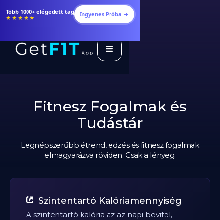
Étrendek, receptek és edzéstervek
Ingyenes Próba →
★★★★★
Fitnesz Fogalmak és
Tudástár
Legnépszerűbb étrend, edzés és fitnesz fogalmak
elmagyarázva röviden. Csak a lényeg.
Szintentartó Kalóriamennyiség
A szintentartó kalória az az napi bevitel,