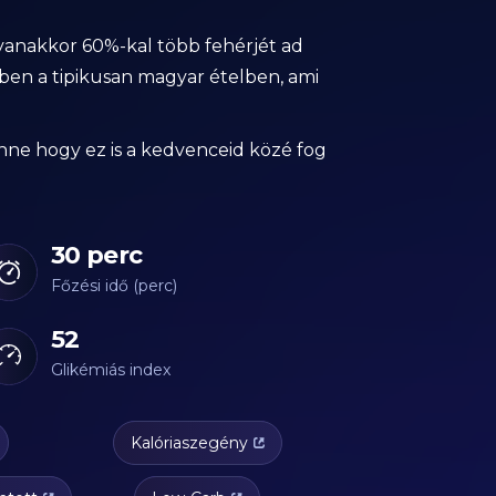
yanakkor 60%-kal több fehérjét ad
en a tipikusan magyar ételben, ami
enne hogy ez is a kedvenceid közé fog
30 perc
Főzési idő (perc)
52
Glikémiás index
Kalóriaszegény