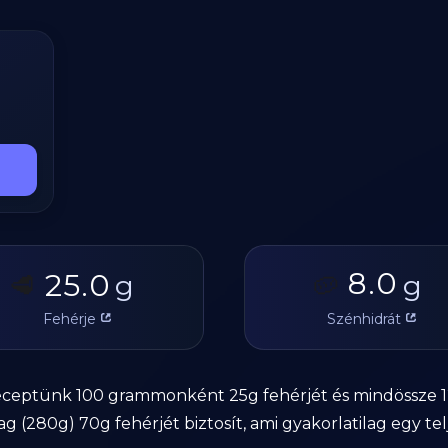
8.0
25.0
🥩
g
🥔
g
Fehérje
Szénhidrát
receptünk 100 grammonként 25g fehérjét és mindössze 12
ag (280g) 70g fehérjét biztosít, ami gyakorlatilag egy t