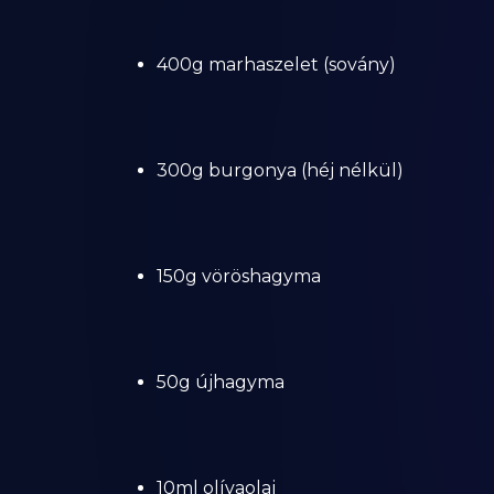
400g marhaszelet (sovány)
300g burgonya (héj nélkül)
150g vöröshagyma
50g újhagyma
10ml olívaolaj