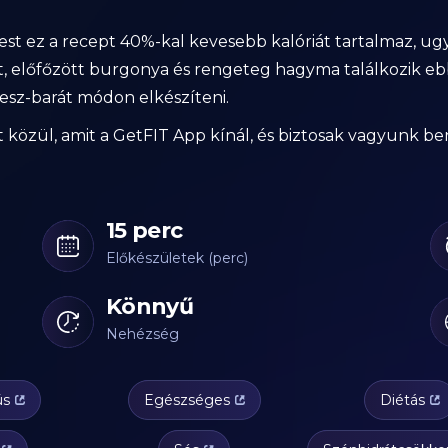
st ez a recept 40%-kal kevesebb kalóriát tartalmaz, ug
 előfőzött burgonya és rengeteg hagyma találkozik ebb
tnesz-barát módon elkészíteni.
 közül, amit a GetFIT App kínál, és biztosak vagyunk b
15 perc
Előkészületek (perc)
Könnyű
Nehézség
ús
Egészséges
Diétás