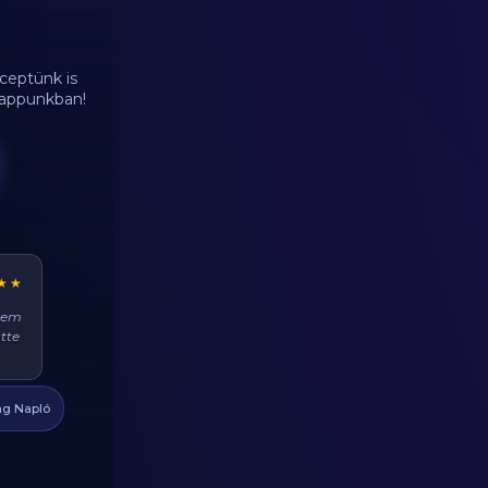
ceptünk is
d appunkban!
★★
n jó
am
g Napló