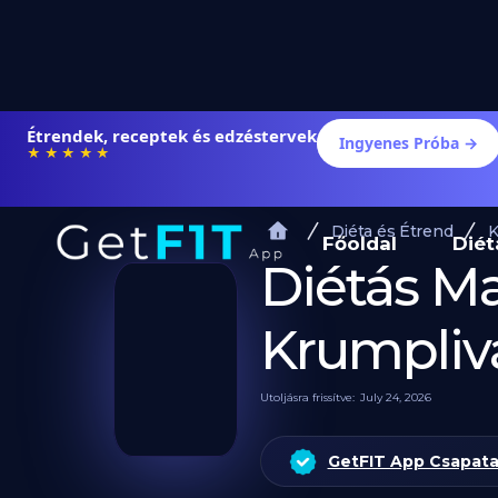
Étrendek, receptek és edzéstervek
Ingyenes Próba →
★★★★★
Diéta és Étrend
K
Főoldal
Diét
Diétás M
Krumpliva
Utoljásra frissítve:
July 24, 2026
GetFIT App Csapat