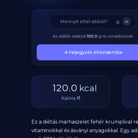
g
⇄
Az alábbi adatok
100.0
g
-ra vonatkoznak.
Feljegyzés étrendembe
120.0
🔥
kcal
Kalória
Ez a diétás marhaszelet fehér krumplival 
vitaminokkal és ásványi anyagokkal. Egy ad