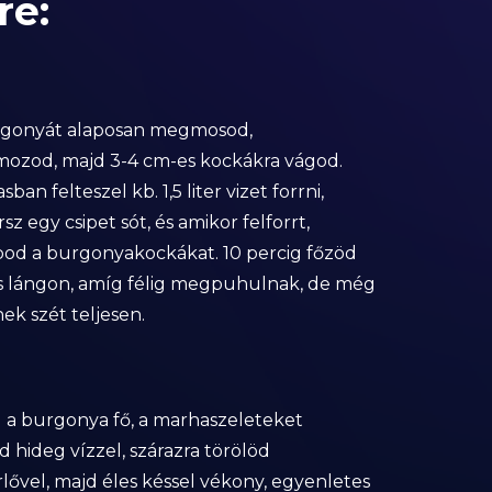
re:
urgonyát alaposan megmosod,
zod, majd 3-4 cm-es kockákra vágod.
sban felteszel kb. 1,5 liter vizet forrni,
sz egy csipet sót, és amikor felforrt,
od a burgonyakockákat. 10 percig főzöd
 lángon, amíg félig megpuhulnak, de még
ek szét teljesen.
g a burgonya fő, a marhaszeleteket
d hideg vízzel, szárazra törölöd
rlővel, majd éles késsel vékony, egyenletes