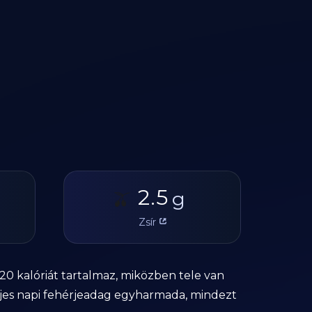
2.5
🫒
g
Zsír
0 kalóriát tartalmaz, miközben tele van
eljes napi fehérjeadag egyharmada, mindezt