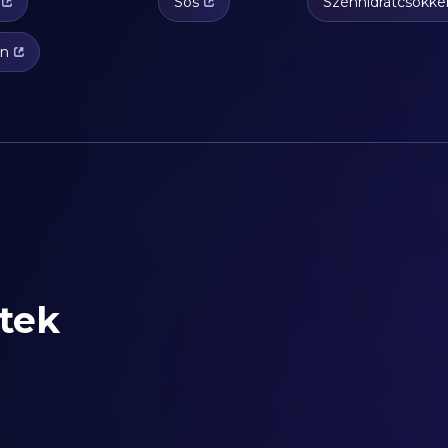
Sós
Szénhidrátcsökke
án
tek