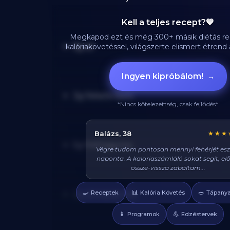
Kell a teljes recept?💙
Megkapod ezt és még 300+ másik diétás re
5g só
kalóriakövetéssel, világszerte elismert étren
Ingyen kipróbálom!
→
3g fekete bors
*Nincs kötelezettség, csak fejlődés*
Dóra, 25
★★★
5g fokhagyma
Nem is érzem diétának ezt az egészet, olya
kajákat eszem tőletek. Már 6 kilót fogyt
mióta csatlakoztam!
🍳
📊
🥗
Receptek
Kalória Követés
Tápanya
2g pirospaprika
📱
💪
Programok
Edzéstervek