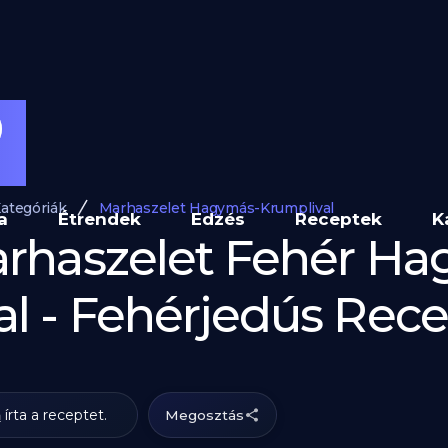
ategóriák
Marhaszelet Hagymás-Krumplival
a
Étrendek
Edzés
Receptek
K
arhaszelet Fehér H
l - Fehérjedús Rec
a
írta a receptet.
Megosztás