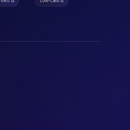
ntett
Low-Carb