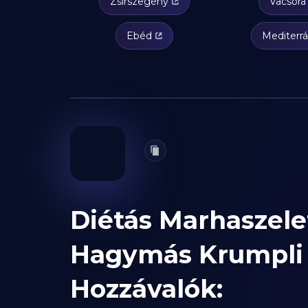
Zsírszegény
Vacsora
Ebéd
Mediterr
Diétás Marhaszele
Hagymás Krumpli
Hozzávalók: