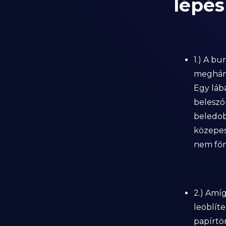
lépés
1.) A b
meghámo
Egy lába
beleszór
beledob
közepes
nem főn
2.) Amí
leöblíte
papírtö