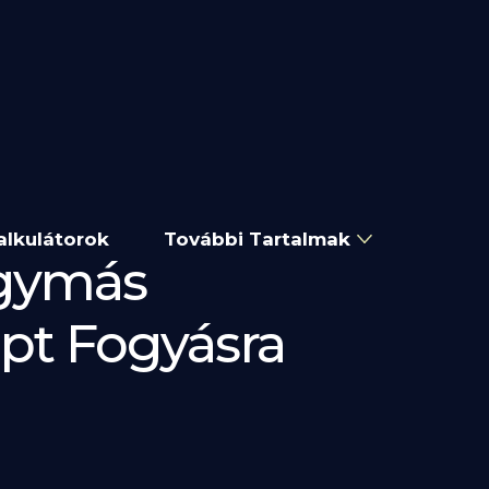
alkulátorok
További Tartalmak
agymás
ept Fogyásra