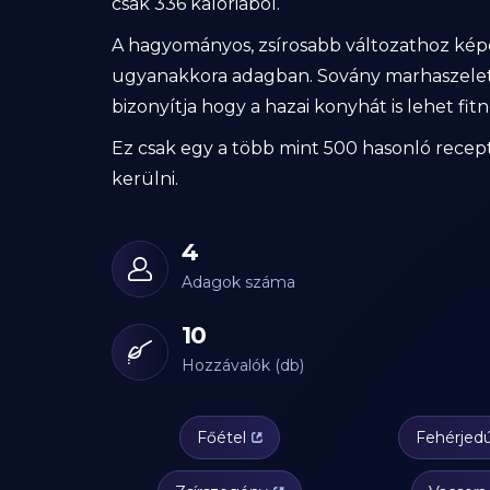
csak 336 kalóriából.
A hagyományos, zsírosabb változathoz képe
ugyanakkora adagban. Sovány marhaszelet,
bizonyítja hogy a hazai konyhát is lehet fi
Ez csak egy a több mint 500 hasonló recept
kerülni.
4
Adagok száma
10
Hozzávalók (db)
Főétel
Fehérjed