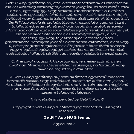
GetFIT App (getfitapp.hu) által biztosított tartalmak és információk
csak és kizárólag kizárólag tájékoztató jellegűek, és nem minősülnek
orvosi, egészségügyi vagy szakmai tanácsadásnak. A platform
elsősorban egészséges felnőttek számára készült, akik életmódjuk
javítását vagy általános fittségük fejlesztését szeretnék támogatni.A
GetFIT App oldala és szolgálatásának használata, valamint az itt
található edzéstervek, étrendi ajánlások, útmutatók és egyéb
információk alkalmazása saját felelősségre történik. Az eredmények
személyenként eltérhetnek, és semmilyen fogyási, hízási,
egészségügyi vagy teljesítménybeli eredmény nem
garantálható.Bármilyen jelentős életmódbeli változtatás, diéta vagy
új edzésprogram megkezdése előtt javasolt konzultálni orvossal
vagy megfelelő egészségügyi szakemberrel, különösen fennálló
egészségügyi állapot, sérülés vagy egyéb kockázati tényező esetén.
Online alkalmazásunk kiskorúak és gyermekek számára nem
alkalmas. Minimum 18 éves életkor szükséges, ha fiatalabb vagy
akkor ne regisztrálj oldalunkon.
A GetFIT App (getfitapp.hu) nem áll fizetett együttműködésben
harmadik felekkel vagy márkákkal, hacsak azt külön nem jelezzük.
Az oldalon, cikkekben és egyéb informatív tartalmakban megjelenő
harmadik fél logók, márkanevek és termékek az adott cégek
szellemi tulajdonát képezik.”
This website is operated by GetFIT App
©
Copyright " GetFIT App © " Minden jog fenntartva - All rights
reserved.
GetFIT App HU Sitemap
Egyéb infók