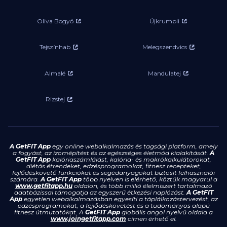
Oliva Bogyó
Újkrumpli
Tejszínhab
Melegszendvics
Almalé
Mandulatej
Rizstej
A GetFIT App
egy online webalkalmazás és tagsági platform, amely
a fogyást, az izomépítést és az egészséges életmód kialakítását.
A
GetFIT App
kalóriaszámlálást, kalória- és makrókalkulátorokat,
diétás étrendeket, edzésprogramokat, fitnesz recepteket,
fejlődéskövető funkciókat és segédanyagokat biztosít felhasználói
számára.
A GetFIT App
több nyelven is elérhető, köztük magyarul a
www.getfitapp.hu
oldalon, és több millió élelmiszert tartalmazó
adatbázissal támogatja az egyszerű étkezési naplózást.
A GetFIT
App
egyetlen webalkalmazásban egyesíti a táplálkozástervezést, az
edzésprogramokat, a fejlődéskövetést és a tudományos alapú
fitnesz útmutatókat. A
GetFIT App
globális angol nyelvű oldala a
www.joingetfitapp.com
címen érhető el.