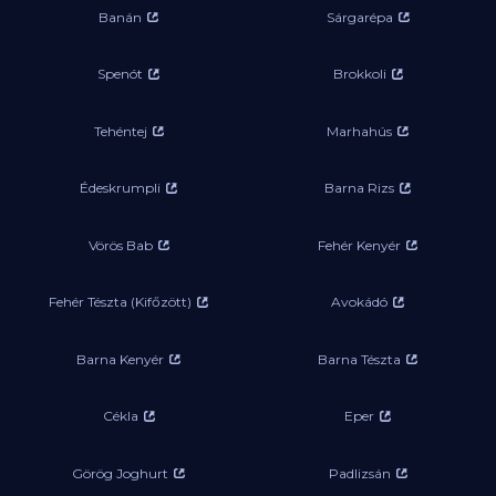
Banán
Sárgarépa
Spenót
Brokkoli
Tehéntej
Marhahús
Édeskrumpli
Barna Rizs
Vörös Bab
Fehér Kenyér
Fehér Tészta (Kifőzött)
Avokádó
Barna Kenyér
Barna Tészta
Cékla
Eper
Görög Joghurt
Padlizsán