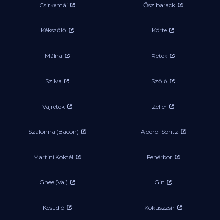
Csirkemáj
Őszibarack
Kékszőlő
Körte
Málna
Retek
Szilva
Szőlő
Vajretek
Zeller
Szalonna (Bacon)
Aperol Spritz
Martini Koktél
Fehérbor
Ghee (Vaj)
Gin
Kesudió
Kókuszzsír