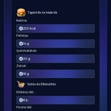
Tápérték és Makrók
Kalória:
250 kcal
Fehérje:
14 g
Szénhidrátok:
20 g
Zsírok:
18 g
Sütés és Elkészítés
Előkész.Idő:
8 p.
Főzési Idő: