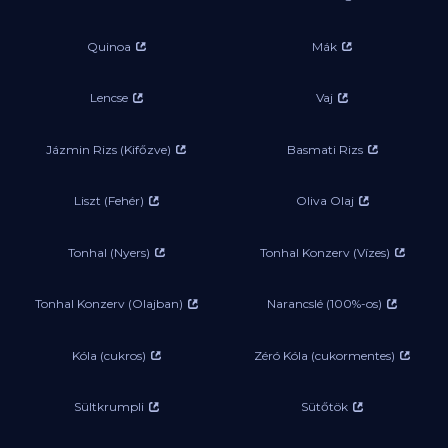
Quinoa
Mák
Lencse
Vaj
Jázmin Rizs (Kifőzve)
Basmati Rizs
Liszt (Fehér)
Oliva Olaj
Tonhal (Nyers)
Tonhal Konzerv (Vízes)
Tonhal Konzerv (Olajban)
Narancslé (100%-os)
Kóla (cukros)
Zéró Kóla (cukormentes)
Sültkrumpli
Sütőtök