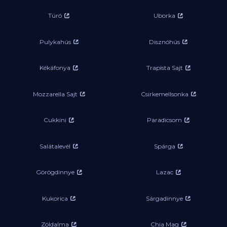
Túró
Uborka
Pulykahús
Disznóhús
Kékáfonya
Trapista Sajt
Mozzarella Sajt
Csirkemellsonka
Cukkini
Paradicsom
Salátalevél
Spárga
Görögdinnye
Lazac
Kukorica
Sárgadinnye
Zöldalma
Chia Mag