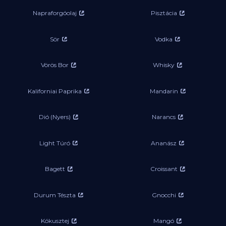
Napraforgóolaj
Pisztácia
Sör
Vodka
Vörös Bor
Whisky
Kaliforniai Paprika
Mandarin
Dió (Nyers)
Narancs
Light Túró
Ananász
Bagett
Croissant
Durum Tészta
Gnocchi
Kókusztej
Mangó