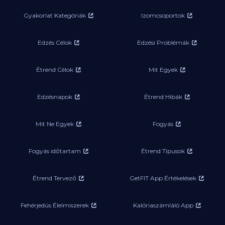
Gyakorlat Kategóriák
Izomcsoportok
Edzés Célok
Edzési Problémák
Étrend Célok
Mit Egyek
Edzésnapok
Étrend Hibák
Mit Ne Egyek
Fogyás
Fogyás időtartam
Étrend Típusok
Étrend Tervező
GetFIT App Értékelések
Fehérjedús Élelmiszerek
Kalóriaszámláló App