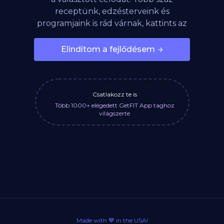
receptünk, edzésterveink és
programjaink is rád várnak, kattints az
alábbi gombra!
Elindítom a fejlődésem
Csatlakozz te is
Több 1000+ elégedett GetFIT App taghoz
világszerte
Made with 💙 in the USA!