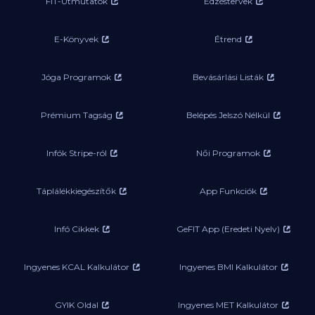
FIT-Útmutatók
Edzéstervek
E-Könyvek
Étrend
Jóga Programok
Bevásárlási Listák
Prémium Tagság
Belépés Jelszó Nélkül
Infók Stripe-ról
Női Programok
Táplálékkiegészítők
App Funkciók
Infó Cikkek
GeFIT App (Eredeti Nyelv)
Ingyenes KCAL Kalkulátor
Ingyenes BMI Kalkulátor
GYIK Oldal
Ingyenes MET Kalkulátor