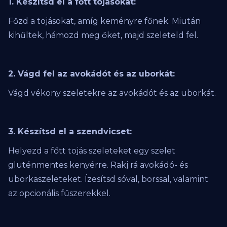
1. Készítsd el a főtt tojásokat:
Főzd a tojásokat, amíg keményre főnek. Miután
kihűltek, hámozd meg őket, majd szeleteld fel.
2. Vágd fel az avokádót és az uborkát:
Vágd vékony szeletekre az avokádót és az uborkát.
3. Készítsd el a szendvicset:
Helyezd a főtt tojás szeleteket egy szelet
gluténmentes kenyérre. Rakj rá avokádó- és
uborkaszeleteket. Ízesítsd sóval, borssal, valamint
az opcionális fűszerekkel.