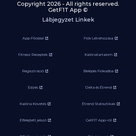
Copyright 2026 - All rights reserved.
GetF1T App ©
Lábjegyzet Linkek
App Főoldal
Fiók Létrehozása
Fitnesz Receptek
Kalóriatartalom
Regisztráció
Belépés Fiókodba
Edzés
Diéta és Étrend
Kalória Követés
Étrend Statisztikák
Elfelejtett jelszó
GetFIT App-ról