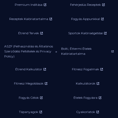
Premium Indítása
Fehérjedús Receptek
Receptek Kalóriatartalma
Fogyás Appunkkal
Étrend Tervek
Sportok Kalóriaégetése
ASZF (Felhasználási és Általános
Bolti, Éttermi Ételek
Szerződési Feltételek és Privacy
Kalóriatartalma
Policy)
Étrend Kalkulátor
Fitnesz Fogalmak
Fitnesz Megoldások
Kalkulátorok
Fogyás Célok
Ételek Fogyásra
Tápanyagok
Gyakorlatok