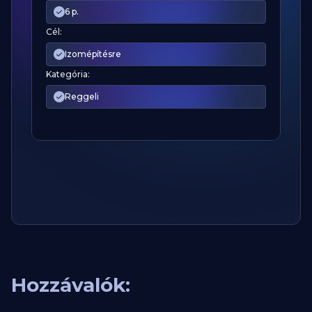
6 p.
Cél:
Izomépítésre
Kategória:
Reggeli
Hozzávalók: