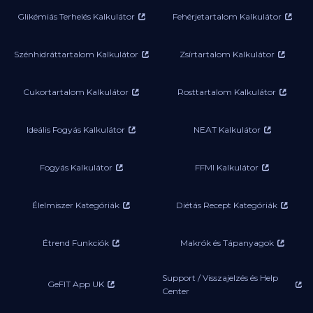
Glikémiás Terhelés Kalkulátor
Fehérjetartalom Kalkulátor
Szénhidráttartalom Kalkulátor
Zsírtartalom Kalkulátor
Cukortartalom Kalkulátor
Rosttartalom Kalkulátor
Ideális Fogyás Kalkulátor
NEAT Kalkulátor
Fogyás Kalkulátor
FFMI Kalkulátor
Élelmiszer Kategóriák
Diétás Recept Kategóriák
Étrend Funkciók
Makrók és Tápanyagok
Support / Visszajelzés és Help
GeFIT App UK
Center