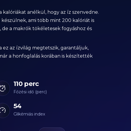
a kalóriákat anélkül, hogy az íz szenvedne.
 készülnek, ami több mint 200 kalóriát is
, de a makrók tökéletesek fogyáshoz és
ez az ízvilág megtetszik, garantáljuk,
már a honfoglalás korában is készítették
110 perc
Főzési idő (perc)
54
Glikémiás index