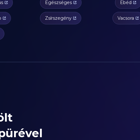
ús
Egészséges
Ebéd
b
Zsírszegény
Vacsora
lt
pürével