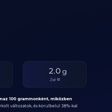
2.0
🫒
g
Zsír
almaz 100 grammonként, miközben
rkölt változatok, és körülbelül 38%-kal