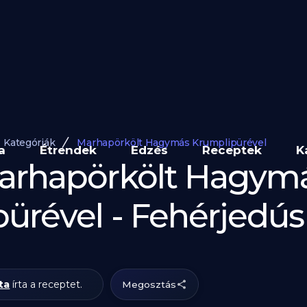
Kategóriák
Marhapörkölt Hagymás Krumplipürével
a
Étrendek
Edzés
Receptek
K
Marhapörkölt Hagym
ürével - Fehérjedú
ta
írta a receptet.
Megosztás