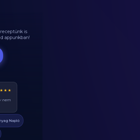
receptünk is
end appunkban!
★★★
t lehet
omat
nyag Napló