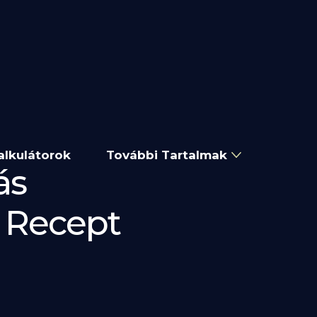
alkulátorok
További Tartalmak
ás
s Recept