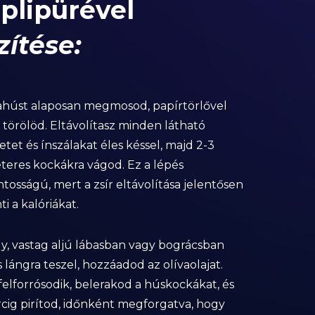
plipürével
zítése:
húst alaposan megmosod, papírtörlővel
 törölöd. Eltávolítasz minden látható
etet és ínszálakat éles késsel, majd 2-3
teres kockákra vágod. Ez a lépés
tosságú, mert a zsír eltávolítása jelentősen
i a kalóriákat.
y, vastag aljú lábasban vagy bográcsban
lángra teszel, hozzáadod az olívaolajat.
felforrósodik, belerakod a húskockákat, és
rcig pirítod, időnként megforgatva, hogy