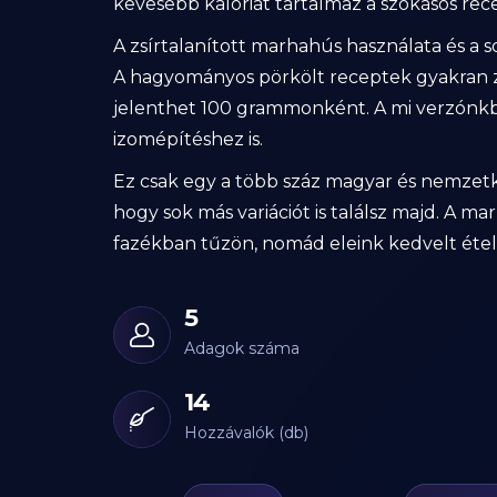
kevesebb kalóriát tartalmaz a szokásos re
A zsírtalanított marhahús használata és a s
A hagyományos pörkölt receptek gyakran zsír
jelenthet 100 grammonként. A mi verzónkba
izomépítéshez is.
Ez csak egy a több száz magyar és nemzetkö
hogy sok más variációt is találsz majd. A 
fazékban tűzön, nomád eleink kedvelt étele
5
Adagok száma
14
Hozzávalók (db)