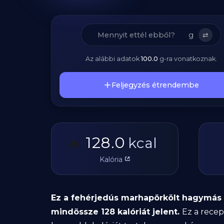
g
⇄
Az alábbi adatok
100.0
g
-ra vonatkoznak.
Feljegyzés étrendembe
128.0
🔥
kcal
Kalória
Ez a fehérjedús marhapörkölt hagymás
mindössze 128 kalóriát jelent.
Ez a recep