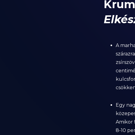
Krum
Elkés
A marha
szárazra
zsírszöv
centimé
kulcsfon
csökkent
Egy nag
közepes 
Amikor 
8-10 pe