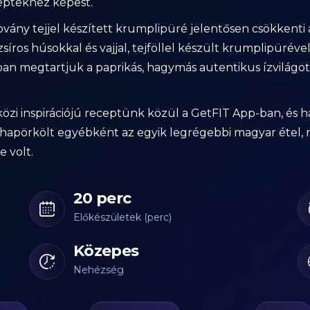
ceptekhez képest.
ovány tejjel készített krumplipüré jelentősen csökkenti 
os húsokkal és vajjal, tejföllel készült krumplipürével
n megtartjuk a paprikás, hagymás autentikus ízvilágot
zi inspirációjú receptünk közül a GetFIT App-ban, és ha 
marhapörkölt egyébként az egyik legrégebbi magyar étel, 
 volt.
20 perc
Előkészületek (perc)
Közepes
Nehézség