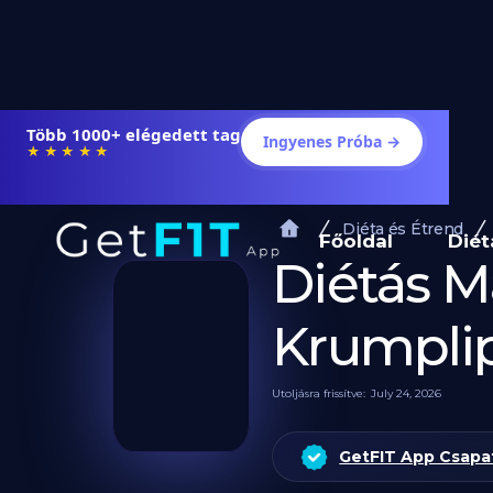
Több 1000+ elégedett tag
Ingyenes Próba →
★★★★★
Diéta és Étrend
Főoldal
Diét
Diétás 
Krumplip
Utoljásra frissítve:
July 24, 2026
GetFIT App Csapa