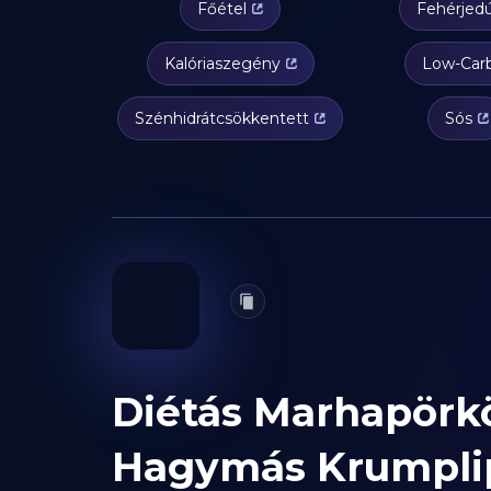
Főétel
Fehérjed
Kalóriaszegény
Low-Car
Szénhidrátcsökkentett
Sós
Diétás Marhapörkö
Hagymás Krumpli