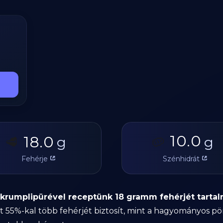
10.0
18.0
🥩
g
🥔
g
Fehérje
Szénhidrát
 krumplipürével receptünk 18 gramm fehérjét tart
t 55%-kal több fehérjét biztosít, mint a hagyományos pö