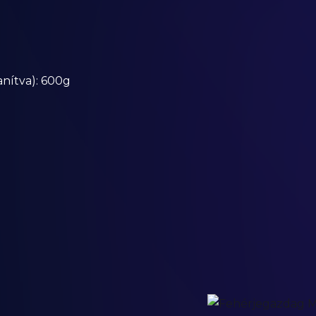
anítva): 600g