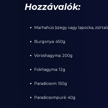
Hozzávalók:
Marhahús (szegy vagy lapocka, zsírtal
Burgonya: 450g
Vöröshagyma: 200g
Fokhagyma: 12g
Paradicsom: 150g
Paradicsompüré: 40g