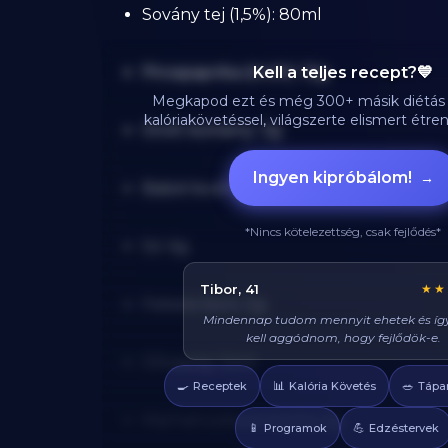
Sovány tej (1,5%): 80ml
Pirospaprika (őrölt): 12g
Kell a teljes recept?💙
Megkapod ezt és még 300+ másik diétás 
kalóriakövetéssel, világszerte elismert étr
Őrölt kömény: 3g
Ingyen kipróbálom!
→
Babérlevél: 2g
*Nincs kötelezettség, csak fejlődés*
Só: 6g
Réka, 29
★★
Fekete bors: 2g
Azt hittem diétán csak csirkét és brokkoli
enni, veletek mindig tudok valami fin
enni, és sosem éhezem!
Olívaolaj: 12ml
🍳
📊
🥗
Receptek
Kalória Követés
Tápa
Marhahúsleves kocka: 6g
📱
💪
Programok
Edzéstervek