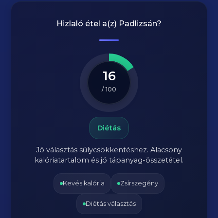
Hizlaló étel a(z)
Padlizsán
?
16
/ 100
Diétás
Jó választás súlycsökkentéshez. Alacsony
kalóriatartalom és jó tápanyag-összetétel.
Kevés kalória
Zsírszegény
Diétás választás