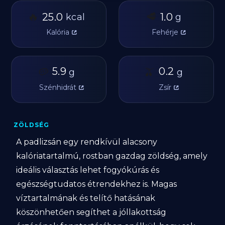
🔥
🥩
25.0
1.0
kcal
g
Kalória
Fehérje
🥔
5.9
🫒
0.2
g
g
Szénhidrát
Zsír
ZÖLDSÉG
A padlizsán egy rendkívül alacsony
kalóriatartalmú, rostban gazdag zöldség, amely
ideális választás lehet fogyókúrás és
egészségtudatos étrendekhez is. Magas
víztartalmának és telítő hatásának
köszönhetően segíthet a jóllakottság