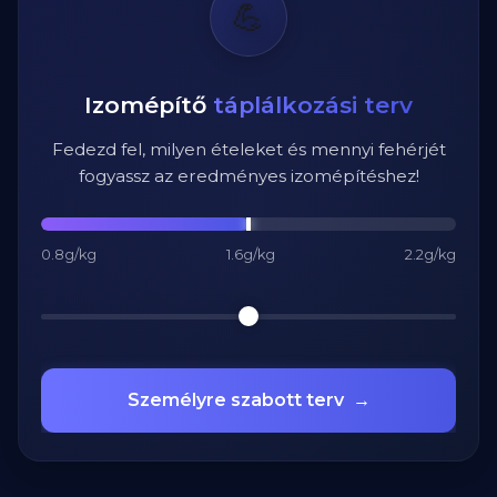
💪
Izomépítő
táplálkozási terv
Fedezd fel, milyen ételeket és mennyi fehérjét
fogyassz az eredményes izomépítéshez!
0.8g/kg
1.6g/kg
2.2g/kg
Személyre szabott terv
→