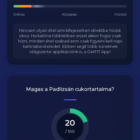
Diétás
Közepes
Hizlaló
Nincsen olyan étel ami kifejezetten direktbe hízást
okoz. Ha kalória többletben eszel akkor fogsz csak
hízni, minden étel szabad enni csak figyelni kell napi
kalóriabeviteledet. Ebben segít több ezreknek
világszerte applikációnk is, a GetFIT App!
Magas a
Padlizsán
cukortartalma?
20
/ 100