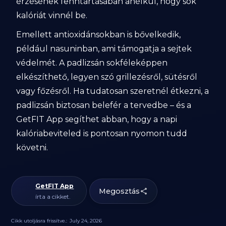
érzésének fenntartásában anélkül, hogy sok
kalóriát vinnél be.
Emellett antioxidánsokban is bővelkedik,
például nasuninban, ami támogatja a sejtek
védelmét. A padlizsán sokféleképpen
elkészíthető, legyen szó grillezésről, sütésről
vagy főzésről. Ha tudatosan szeretnél étkezni, a
padlizsán biztosan belefér a tervedbe – és a
GetFIT App segíthet abban, hogy a napi
kalóriabeviteled is pontosan nyomon tudd
követni.
GetFIT App
Megosztás
írta a cikket.
Cikk utoljásra frissítve.:
July 24, 2026