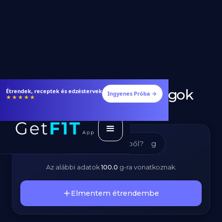
Padlizsán - Tápanyagok
Étrendek, receptek és edzéstervek
Ingyenes Próba →
★★★★★
és Kalóriatartalom
g
Az alábbi adatok
100.0
g
-ra vonatkoznak.
Elmentem étrendembe