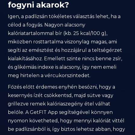
fogyni akarok?
Igen, a padlizsán tökéletes választás lehet, ha a
célod a fogyás. Nagyon alacsony
kalóriatartalommal bír (kb. 25 kcal/100 g),
miközben rosttartalma viszonylag magas, ami
segíti az emésztést és hozzájárul a teltségérzet
kialakításához. Emellett szinte nincs benne zsír,
és glikémiás indexe is alacsony, így nem emeli
meg hirtelen a vércukorszintedet.
Főzés előtt érdemes enyhén besózni, hogy a
kesernyés ízét csökkentsd, majd sütve vagy
grillezve remek kalóriaszegény étel válhat
belőle. A GetFIT App segítségével könnyen
nyomon követheted, hogy mennyi kalóriát vittél
be padlizsánból is, így biztos lehetsz abban, hogy