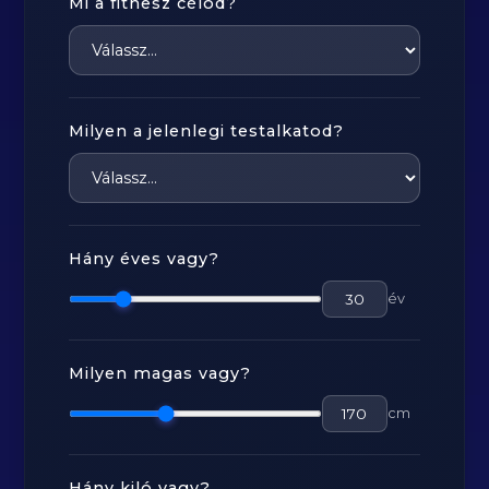
Mi a fitnesz célod?
Milyen a jelenlegi testalkatod?
Hány éves vagy?
év
Milyen magas vagy?
cm
Hány kiló vagy?