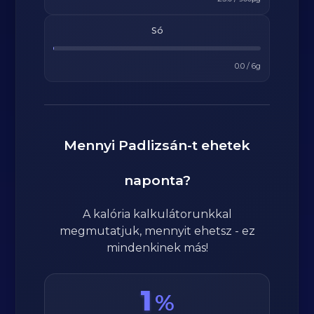
Só
0.0
/
6
g
Mennyi
Padlizsán
-t ehetek
naponta?
A kalória kalkulátorunkkal
megmutatjuk, mennyit ehetsz - ez
mindenkinek más!
1
%