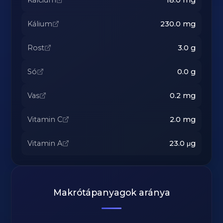
Kálcium
18.0
mg
Kálium
230.0
mg
Rost
3.0
g
Só
0.0
g
Vas
0.2
mg
Vitamin C
2.0
mg
Vitamin A
23.0
μg
Makrótápanyagok aránya