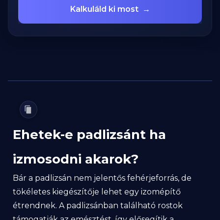
Kalkuláld ki most
→
Ehetek-e padlizsánt ha
izmosodni akarok?
Bár a padlizsán nem jelentős fehérjeforrás, de
tökéletes kiegészítője lehet egy izomépítő
étrendnek. A padlizsánban található rostok
támogatják az emésztést, így elősegítik a