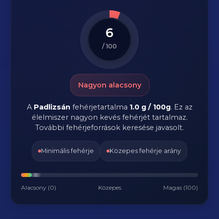
6
/ 100
Nagyon alacsony
A
Padlizsán
fehérjetartalma
1.0 g / 100g
. Ez az
élelmiszer nagyon kevés fehérjét tartalmaz.
További fehérjeforrások keresése javasolt.
Minimális fehérje
Közepes fehérje arány
Alacsony (0)
Közepes
Magas (100)