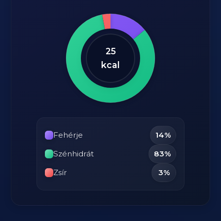
25
kcal
Fehérje
14%
Szénhidrát
83%
Zsír
3%