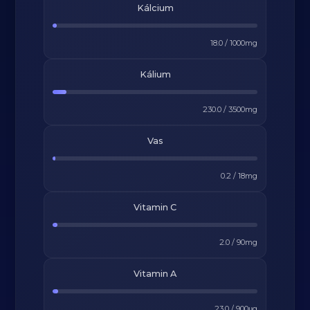
Kálcium
18.0
/
1000
mg
Kálium
230.0
/
3500
mg
Vas
0.2
/
18
mg
Vitamin C
2.0
/
90
mg
Vitamin A
23.0
/
900
μg