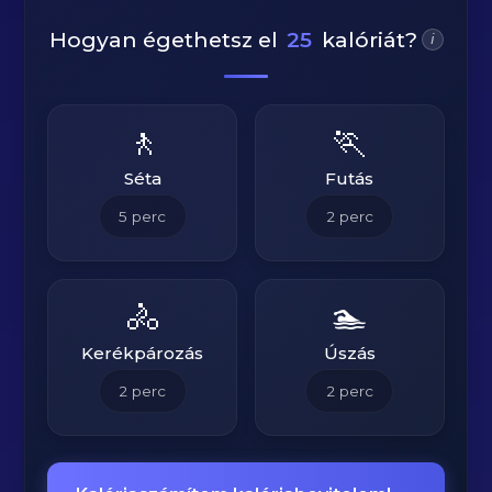
Hogyan égethetsz el
25
kalóriát?
i
🚶
🏃
Séta
Futás
5
perc
2
perc
🚴
🏊
Kerékpározás
Úszás
2
perc
2
perc