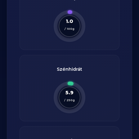
1.0
/
100
g
Szénhidrát
5.9
/
250
g