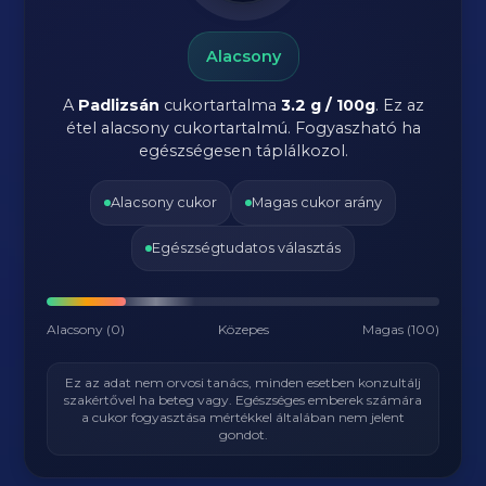
Alacsony
A
Padlizsán
cukortartalma
3.2 g / 100g
. Ez az
étel alacsony cukortartalmú. Fogyaszható ha
egészségesen táplálkozol.
Alacsony cukor
Magas cukor arány
Egészségtudatos választás
Alacsony (0)
Közepes
Magas (100)
Ez az adat nem orvosi tanács, minden esetben konzultálj
szakértővel ha beteg vagy. Egészséges emberek számára
a cukor fogyasztása mértékkel általában nem jelent
gondot.