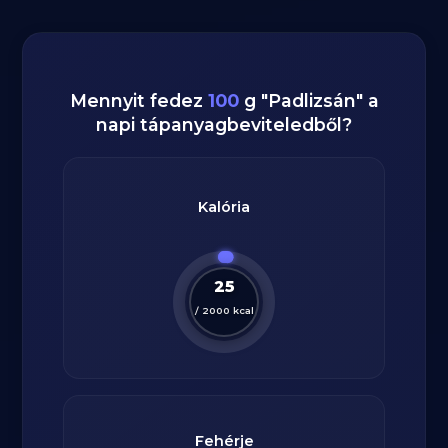
Mennyit fedez
100
g
"
Padlizsán
" a
napi tápanyagbeviteledből?
Kalória
25
/
2000
kcal
Fehérje