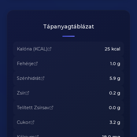
Tápanyagtáblázat
Kalória (KCAL)
25
kcal
Fehérje
1.0
g
Szénhidrát
5.9
g
Zsír
0.2
g
Telített Zsírsav
0.0
g
Cukor
3.2
g