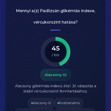
Mennyi a(z)
Padlizsán
glikémiás indexe,
vércukorszint hatása?
45
/ 100
Alacsony GI
Alacsony glikémiás indexű étel. Jó választás a
stabil vércukorszint fenntartásához.
Alacsony GI
Rosttartalmú