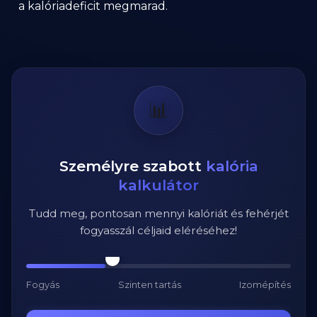
a kalóriadeficit megmarad.
📊
Személyre szabott
kalória
kalkulátor
Tudd meg, pontosan mennyi kalóriát és fehérjét
fogyasszál céljaid eléréséhez!
Fogyás
Szinten tartás
Izomépítés