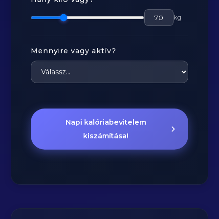
kg
Mennyire vagy aktív?
Napi kalóriabevitelem
kiszámítása!