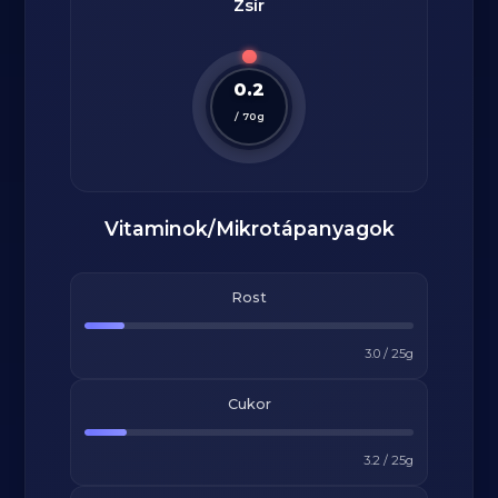
Zsír
0.2
/
70
g
Vitaminok/Mikrotápanyagok
Rost
3.0
/
25
g
Cukor
3.2
/
25
g