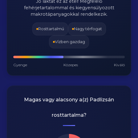
Jó laktat ez az étel! Megfelelő
fehérjetartalommal és kiegyensúlyozott
makrotápanyagokkal rendelkezik.
Rosttartalmú
Nagy térfogat
Vízben gazdag
Gyenge
Közepes
Kiváló
Magas vagy alacsony a(z) Padlizsán
rosttartalma?