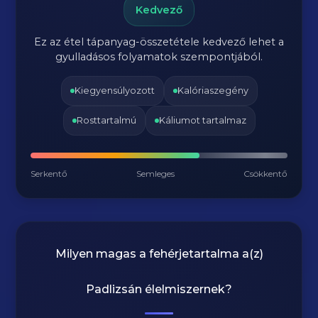
Kedvező
Ez az étel tápanyag-összetétele kedvező lehet a
gyulladásos folyamatok szempontjából.
Kiegyensúlyozott
Kalóriaszegény
Rosttartalmú
Káliumot tartalmaz
Serkentő
Semleges
Csökkentő
Milyen magas a fehérjetartalma a(z)
Padlizsán
élelmiszernek?