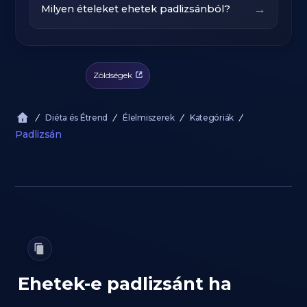
→
Milyen ételeket ehetek padlizsánból?
Zöldségek
Diéta és Étrend
Élelmiszerek
Kategóriák
Padlizsán
Ehetek-e padlizsánt ha