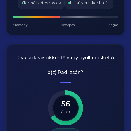
Természetes rostok
Lassú vércukor hatás
Alacsony
Közepes
Magas
Gyulladáscsökkentő vagy gyulladáskeltő
a(z)
Padlizsán
?
56
/ 100