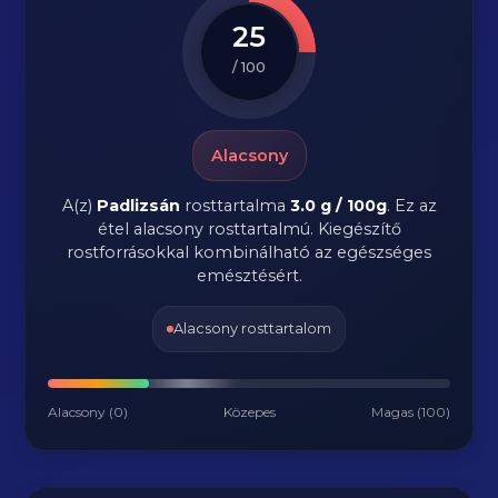
25
/ 100
Alacsony
A(z)
Padlizsán
rosttartalma
3.0 g / 100g
.
Ez az
étel alacsony rosttartalmú. Kiegészítő
rostforrásokkal kombinálható az egészséges
emésztésért.
Alacsony rosttartalom
Alacsony (0)
Közepes
Magas (100)