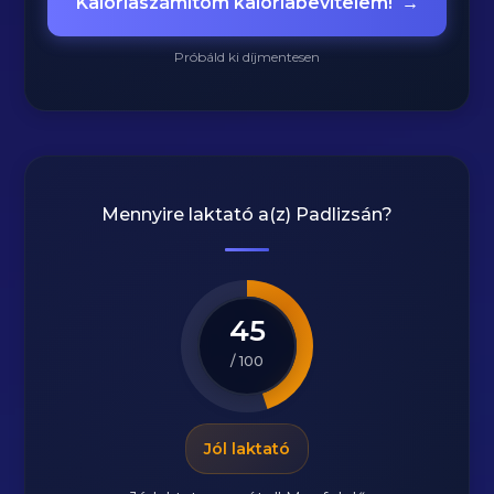
Kalóriaszámítom kalóriabevitelem!
→
Próbáld ki díjmentesen
Mennyire laktató a(z)
Padlizsán
?
45
/ 100
Jól laktató