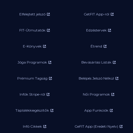
Elfelejtett jelszó
GetFIT App-ról
FIT-Útmutatók
Edzéstervek
E-Könyvek
Étrend
Jóga Programok
Bevásárlási Listák
Prémium Tagság
Belépés Jelszó Nélkül
Infók Stripe-ról
Női Programok
Táplálékkiegészítők
App Funkciók
Infó Cikkek
GeFIT App (Eredeti Nyelv)