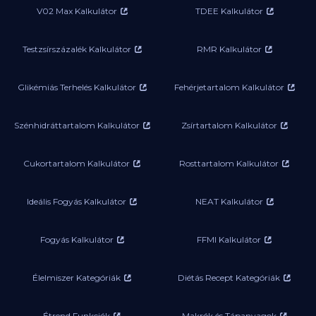
V02 Max Kalkulátor
TDEE Kalkulátor
Testzsírszázalék Kalkulátor
RMR Kalkulátor
Glikémiás Terhelés Kalkulátor
Fehérjetartalom Kalkulátor
Szénhidráttartalom Kalkulátor
Zsírtartalom Kalkulátor
Cukortartalom Kalkulátor
Rosttartalom Kalkulátor
Ideális Fogyás Kalkulátor
NEAT Kalkulátor
Fogyás Kalkulátor
FFMI Kalkulátor
Élelmiszer Kategóriák
Diétás Recept Kategóriák
Étrend Funkciók
Makrók és Tápanyagok