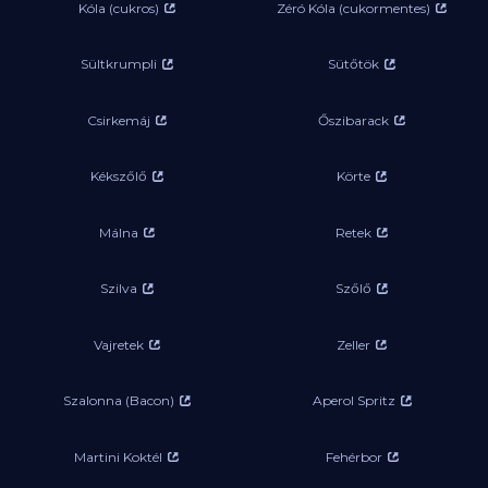
Kóla (cukros)
Zéró Kóla (cukormentes)
Sültkrumpli
Sütőtök
Csirkemáj
Őszibarack
Kékszőlő
Körte
Málna
Retek
Szilva
Szőlő
Vajretek
Zeller
Szalonna (Bacon)
Aperol Spritz
Martini Koktél
Fehérbor