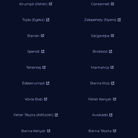
Krumpli (Fehér)
Csirkemell
Tojás (Egész)
Zabpehely (Nyers)
Banán
Sárgarépa
Spenót
Brokkoli
Tehéntej
Marhahús
Édeskrumpli
Barna Rizs
Vörös Bab
Fehér Kenyér
Fehér Tészta (Kifőzött)
Avokádó
Barna Kenyér
Barna Tészta