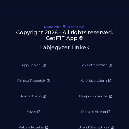
Made with 💙 in the USA!
Copyright 2026 - All rights reserved.
GetF1T App ©
Lábjegyzet Linkek
App Főoldal
Fiók Létrehozása
Fitnesz Receptek
Kalóriatartalom
Regisztráció
Belépés Fiókodba
Edzés
Diéta és Étrend
Kalória Követés
Étrend Statisztikák