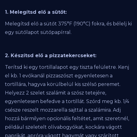
1. Melegítsd elő a sütőt:
Melegítsd elő a sütőt 375°F (190°C) fokra, és bélelj ki
egy sütőlapot sütőpapírral.
2. Készítsd elő a pizzatekercseket:
Terítsd ki egy tortillalapot egy tiszta felületre. Kenj
el kb. 1 evőkanál pizzaszószt egyenletesen a
tortillára, hagyva körülbelül kis szélső peremet.
Helyezz 2 szelet szalámit a szósz tetejére,
egyenletesen befedve a tortillát. Szórd meg kb. 1/4
csésze reszelt mozzarella sajttal a szalámira. Adj
hozzá bármilyen opcionális feltétet, amit szeretnél,
például szeletelt olívabogyókat, kockára vágott
paprikát, apróra vágott hagymát vagy szárított