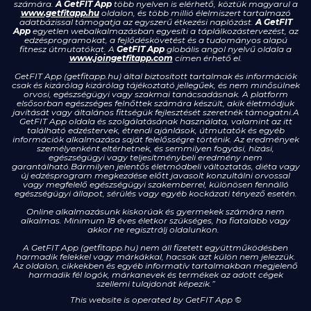
számára.
A GetFIT App
több nyelven is elérhető, köztük magyarul a
www.getfitapp.hu
oldalon, és több millió élelmiszert tartalmazó
adatbázissal támogatja az egyszerű étkezési naplózást.
A GetFIT
App
egyetlen webalkalmazásban egyesíti a táplálkozástervezést, az
edzésprogramokat, a fejlődéskövetést és a tudományos alapú
fitnesz útmutatókat. A
GetFIT App
globális angol nyelvű oldala a
www.joingetfitapp.com
címen érhető el.
GetFIT App (getfitapp.hu) által biztosított tartalmak és információk
csak és kizárólag kizárólag tájékoztató jellegűek, és nem minősülnek
orvosi, egészségügyi vagy szakmai tanácsadásnak. A platform
elsősorban egészséges felnőttek számára készült, akik életmódjuk
javítását vagy általános fittségük fejlesztését szeretnék támogatni.A
GetFIT App oldala és szolgálatásának használata, valamint az itt
található edzéstervek, étrendi ajánlások, útmutatók és egyéb
információk alkalmazása saját felelősségre történik. Az eredmények
személyenként eltérhetnek, és semmilyen fogyási, hízási,
egészségügyi vagy teljesítménybeli eredmény nem
garantálható.Bármilyen jelentős életmódbeli változtatás, diéta vagy
új edzésprogram megkezdése előtt javasolt konzultálni orvossal
vagy megfelelő egészségügyi szakemberrel, különösen fennálló
egészségügyi állapot, sérülés vagy egyéb kockázati tényező esetén.
Online alkalmazásunk kiskorúak és gyermekek számára nem
alkalmas. Minimum 18 éves életkor szükséges, ha fiatalabb vagy
akkor ne regisztrálj oldalunkon.
A GetFIT App (getfitapp.hu) nem áll fizetett együttműködésben
harmadik felekkel vagy márkákkal, hacsak azt külön nem jelezzük.
Az oldalon, cikkekben és egyéb informatív tartalmakban megjelenő
harmadik fél logók, márkanevek és termékek az adott cégek
szellemi tulajdonát képezik.”
This website is operated by GetFIT App
©