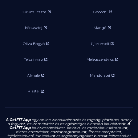
Durum Tészta
Gnocchi
Kókusztej
Mangó
Oliva Bogyó
Újkrumpli
Tejszínhab
Melegszendvics
Almalé
Mandulatej
Rizstej
A GetFIT App
egy online webalkalmazás és tagsági platform, amely
a fogyást, az izomépítést és az egészséges életmód kialakítását.
A
GetFIT App
kalóriaszámlálást, kalória- és makrókalkulátorokat,
diétás étrendeket, edzésprogramokat, fitnesz recepteket,
fejlődéskövető funkciókat és segédanyagokat biztosít felhasználói