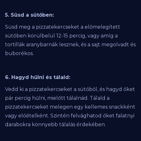
5. Süsd a sütőben:
Süsd meg a pizzatekercseket a előmelegített
sütőben körülbelül 12-15 percig, vagy amíg a
tortillák aranybarnák lesznek, és a sajt megolvadt és
buborékos.
6. Hagyd hűlni és tálald:
Vedd ki a pizzatekercseket a sütőből, és hagyd őket
pár percig hűlni, mielőtt tálalnád. Tálald a
pizzatekercseket melegen egy kellemes snackként
vagy előételként. Szintén felvághatod őket falatnyi
darabokra könnyebb tálalás érdekében.