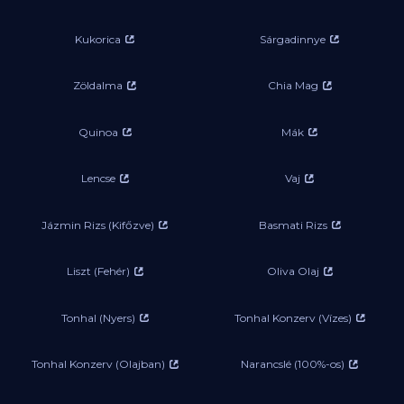
Kukorica
Sárgadinnye
Zöldalma
Chia Mag
Quinoa
Mák
Lencse
Vaj
Jázmin Rizs (Kifőzve)
Basmati Rizs
Liszt (Fehér)
Oliva Olaj
Tonhal (Nyers)
Tonhal Konzerv (Vízes)
Tonhal Konzerv (Olajban)
Narancslé (100%-os)