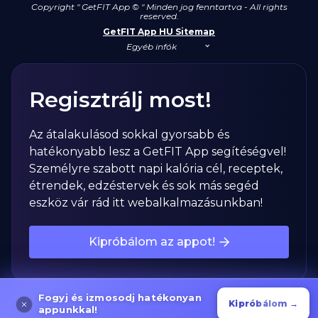
Copyright " GetFIT App © " Minden jog fenntartva - All rights
reserved.
GetFIT App HU Sitemap
Egyéb infók
Regisztrálj most!
Az átalakulásod sokkal gyorsabb és
hatékonyabb lesz a GetFIT App segítéségvel!
Személyre szabott napi kalória cél, receptek,
étrendek, edzéstervek és sok más segéd
eszköz vár rád itt webalkalmazásunkban!
Kipróbálom az appot!
Fogyj és izmosodj hatékonyan
Kipróbálom →
appunkkal!