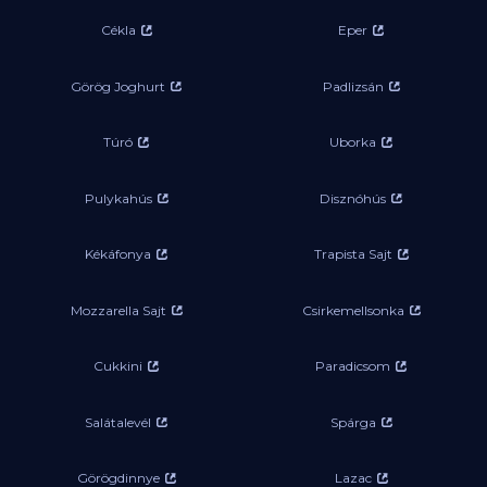
Cékla
Eper
Görög Joghurt
Padlizsán
Túró
Uborka
Pulykahús
Disznóhús
Kékáfonya
Trapista Sajt
Mozzarella Sajt
Csirkemellsonka
Cukkini
Paradicsom
Salátalevél
Spárga
Görögdinnye
Lazac