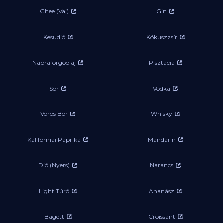
Ghee (Vaj)
Gin
Kesudió
Kókuszzsír
Napraforgóolaj
Pisztácia
Sör
Vodka
Vörös Bor
Whisky
Kaliforniai Paprika
Mandarin
Dió (Nyers)
Narancs
Light Túró
Ananász
Bagett
Croissant