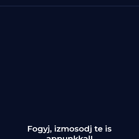
Fogyj, izmosodj te is
appunkkal!