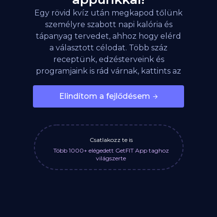
Egy rövid kvíz után megkapod tőlünk
személyre szabott napi kalória és
tápanyag tervedet, ahhoz hogy elérd
a választott célodat. Több száz
receptünk, edzésterveink és
programjaink is rád várnak, kattints az
alábbi gombra!
Elindítom a fejlődésem
Csatlakozz te is
Több 1000+ elégedett GetFIT App taghoz
világszerte