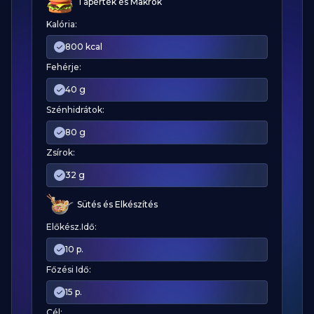
Tápérték és Makrók
Kalória:
800 kcal
Fehérje:
40 g
Szénhidrátok:
80 g
Zsírok:
32 g
Sütés és Elkészítés
Előkész.Idő:
10 p.
Főzési Idő:
15 p.
Cél: