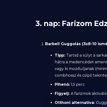
3. nap: Farizom Ed
Barbell Guggolás (3x8-10 ismé
Tipp:
Tartsd a súlyt a sark
hátra a medencédet amenny
vagy ki mozduljanak (mini
combhossz és csípő tekint
Pihenő:
1,5 perc
Figyelj:
A farizmok aktivál
Otthoni alternatíva:
Guggo