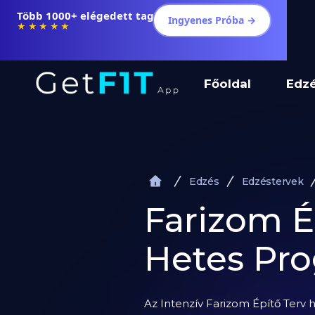
Több 1000+ elégedett tag
Ingyenes Próba →
★★★★★
Főoldal
Edz
Edzés
Edzéstervek
Farizom Ép
Hetes Pr
Az Intenzív Farizom Építő Terv h