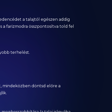
edencédet a talajtól egészen addig
a farizmodra összpontosítva told fel
yobb terhelést.
t, mindeközben döntsd előre a
lik.
c meghosszabbítása (a talaj irányába