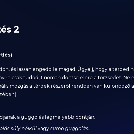
zés 2
tlés)
adon, és lassan engedd le magad. Ügyelj, hogy a térded 
ire csak tudod, finoman döntsd előre a törzsedet. Ne 
mális mozgás a térdek részéről rendben van különböző
etében)
ódjanak a guggolás legmélyebb pontján.
lás súly nélkül
vagy
sumo guggolás
.