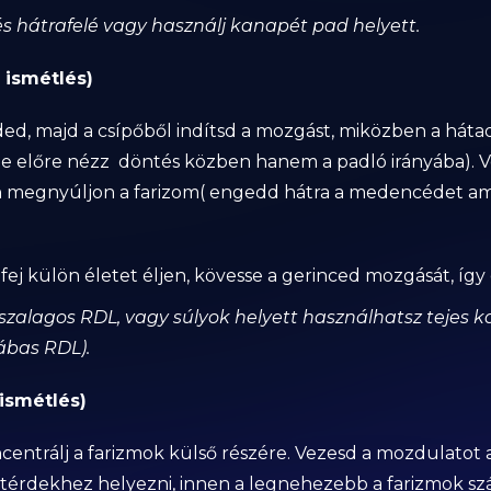
és hátrafelé vagy használj kanapét pad helyett.
 ismétlés)
rded, majd a csípőből indítsd a mozgást, miközben a háta
 előre nézz döntés közben hanem a padló irányába). Vé
 megnyúljon a farizom( engedd hátra a medencédet am
ej külön életet éljen, kövesse a gerinced mozgását, így 
alagos RDL, vagy súlyok helyett használhatsz tejes kar
ábas RDL).
ismétlés)
centrálj a farizmok külső részére. Vezesd a mozdulatot 
 térdekhez helyezni, innen a legnehezebb a farizmok szám