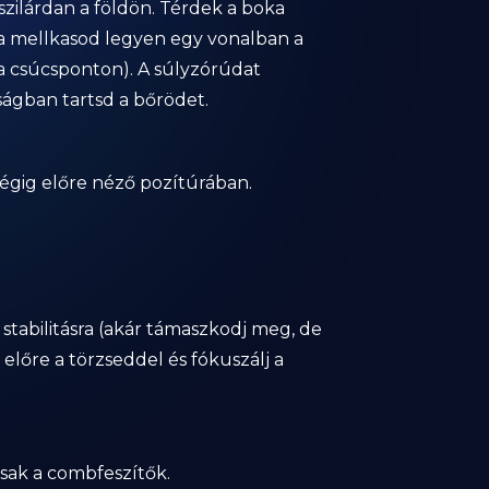
 szilárdan a földön. Térdek a boka
 a mellkasod legyen egy vonalban a
 a csúcsponton). A súlyzórúdat
ságban tartsd a bőrödet.
végig előre néző pozítúrában.
stabilitásra (akár támaszkodj meg, de
 előre a törzseddel és fókuszálj a
csak a combfeszítők.