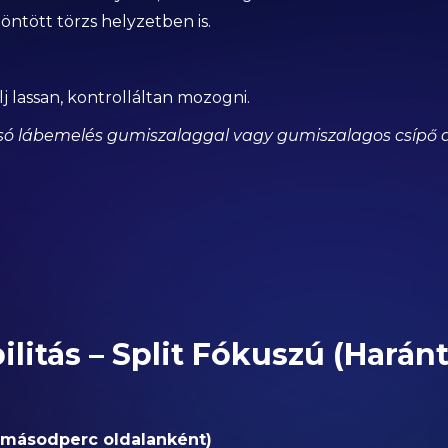
öntött törzs helyzetben is.
lj lassan, kontrolláltan mozogni.
só lábemelés gumiszalaggal vagy gumiszalagos csípő 
ilitás – Split Fókuszú (Harán
 másodperc oldalanként)