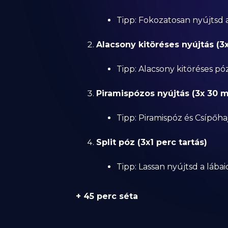
Tipp: Fokozatosan nyújtsd 
Alacsony kitöréses nyújtás (
Tipp: Alacsony kitöréses póz
Piramispózos nyújtás (3x 30 
Tipp: Piramispóz és Csípőha
Split póz (3x1 perc tartás)
Tipp: Lassan nyújtsd a lába
+ 45 perc séta