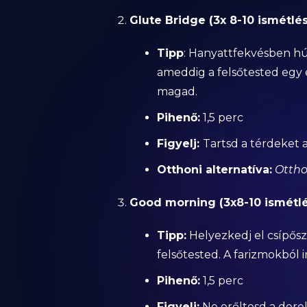
Glute Bridge (3x 8-10 ismétlés
Tipp
: Hanyattfekvésben hú
ameddig a felsőtested egy 
magad.
Pihenő:
1,5 perc
Figyelj:
Tartsd a térdeket 
Otthoni alternatíva:
Ottho
Good morning (3x8-10 ismétlé
Tipp:
Helyezkedj el csípős
felsőtested. A farizmokból 
Pihenő:
1,5 perc
Figyelj:
Ne erőltesd a derek