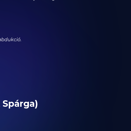
abdukció.
t Spárga)