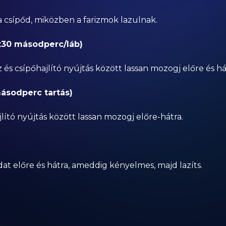
a csípőd, miközben a farizmok lazulnak.
3x30 másodperc/láb)
 és csípőhajlító nyújtás között lassan mozogj előre és há
másodperc tartás)
jlító nyújtás között lassan mozogj előre-hátra.
idat előre és hátra, ameddig kényelmes, majd lazíts.