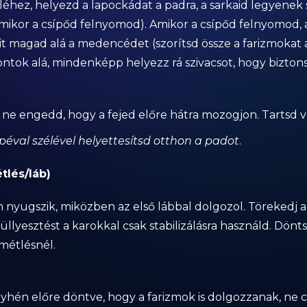
zéléhez, helyezd a lapockádat a padra, a sarkaid legyenek
amikor a csípőd felnyomod). Amikor a csípőd felnyomod,
sit magad alá a medencédet (szorítsd össze a farizmokat
ontok alá, mindenképp helyezz rá szivacsot, hogy bizton
, ne engedd, hogy a fejed előre hátra mozogjon. Tartsd 
éval szélével helyettesítsd otthon a padot
.
tlés/láb)
 nyugszik, miközben az első lábbal dolgozol. Törekedj a 
üllyesztést a karokkal csak stabilizálásra használd. Dönts
métlésnél.
nyhén előre döntve, hogy a farizmok is dolgozzanak, ne 