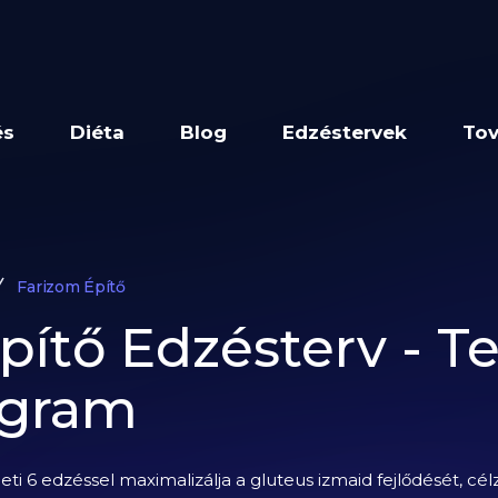
és
Diéta
Blog
Edzéstervek
Tov
Farizom Építő
ítő Edzésterv - Te
ogram
eti 6 edzéssel maximalizálja a gluteus izmaid fejlődését, c