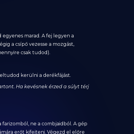
d egyenes marad. A fej legyen a
gig a csípő vezesse a mozgást,
ennyire csak tudod).
eltudod kerülni a derékfájást.
tont. Ha kevésnek érzed a súlyt térj
a farizomból, ne a combjaidból. A gép
ára erőt kifejteni. Végezd el előre