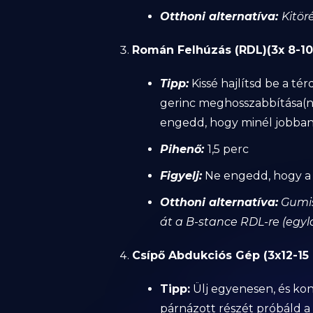
Otthoni alternatíva:
Kitör
Román Felhúzás (RDL)(3x 8-10
Tipp:
Kissé hajlítsd be a té
gerinc meghosszabbítása(ne
engedd, hogy minél jobban
Pihenő:
1,5 perc
Figyelj:
Ne engedd, hogy a f
Otthoni alternatíva:
Gumisz
át a B-stance RDL-re (egyl
Csípő Abdukciós Gép (3x12-15 
Tipp:
Ülj egyenesen, és kon
párnázott részét próbáld a