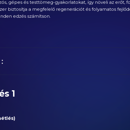
zós, gépes és testtömeg-gyakorlatokat, így növeli az erőt, fo
zer biztosítja a megfelelő regenerációt és folyamatos fejlőd
inden edzés számítson.
:
és 1
métlés)