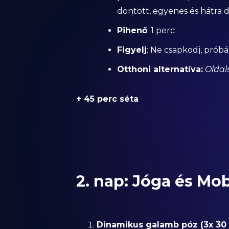
döntött, egyenes és hátra d
Pihenő
: 1 perc
Figyelj
: Ne csapkodj, próbá
Otthoni alternatíva:
Oldal
+ 45 perc séta
2. nap: Jóga és Mob
Dinamikus galamb póz (3x 30