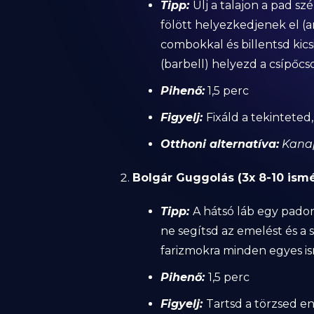
Tipp:
Ülj a talajon a pad s
fölött helyezkedjenek el (
combokkal és billentsd kic
(barbell) helyezd a csípőcs
Pihenő:
1,5 perc
Figyelj:
Fixáld a tekinteted
Otthoni alternatíva:
Kanap
Bolgár Guggolás (3x 8-10 ismé
Tipp:
A hátsó láb egy padon
ne segítsd az emelést és a s
farizmokra minden egyes is
Pihenő:
1,5 perc
Figyelj:
Tartsd a törzsed e