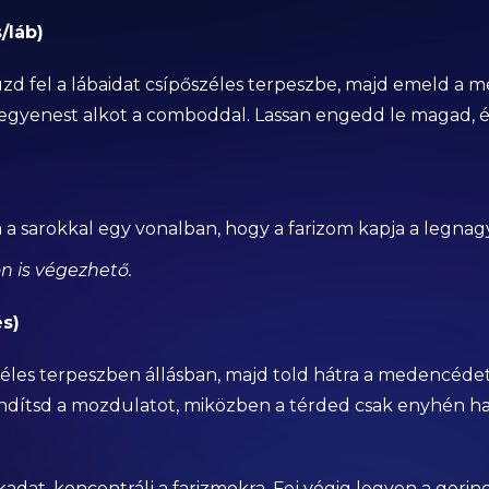
/láb)
zd fel a lábaidat csípőszéles terpeszbe, majd emeld a m
egyenest alkot a comboddal. Lassan engedd le magad, és 
a a sarokkal egy vonalban, hogy a farizom kapja a legnag
n is végezhető.
s)
zéles terpeszben állásban, majd told hátra a medencéde
indítsd a mozdulatot, miközben a térded csak enyhén haj
adat, koncentrálj a farizmokra. Fej végig legyen a gerin