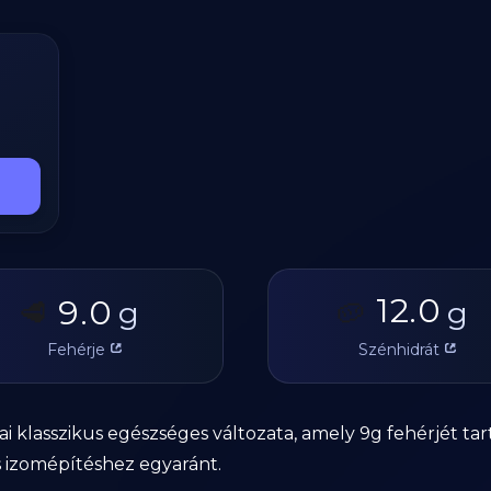
12.0
9.0
🥩
g
🥔
g
Fehérje
Szénhidrát
diai klasszikus egészséges változata, amely 9g fehérjét 
és izomépítéshez egyaránt.