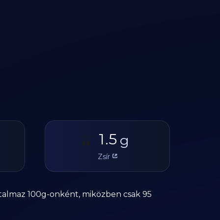
1.5
🫒
g
Zsír
tartalmaz 100g-onként, miközben csak 95