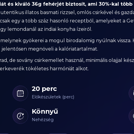
 és kiváló 36g fehérjét biztosít, ami 30%-kal több
tentikus illatos basmati rizzsel, omlós csirkével és gazda
 csak egy a több száz hasonló receptből, amelyeket a Get
ogy lemondanál az indiai konyha ízeiről.
e, amelynek gyökerei a mogul birodalomig nyúlnak vissza
mi jelentősen megnöveli a kalóriatartalmat.
, de sovány csirkemellet használ, minimális olajjal készü
űszerkeverék tökéletes harmóniát alkot.
20 perc
Előkészületek (perc)
Könnyű
Nehézség