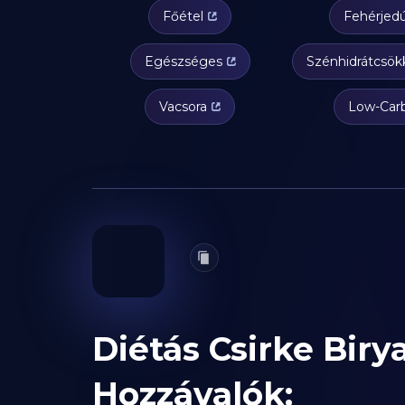
Főétel
Fehérjed
Egészséges
Szénhidrátcsök
Vacsora
Low-Car
Diétás Csirke Biry
Hozzávalók: