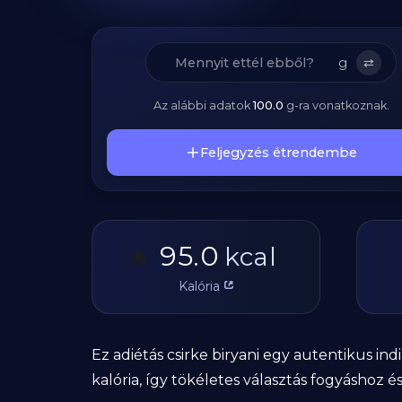
g
⇄
Az alábbi adatok
100.0
g
-ra vonatkoznak.
Feljegyzés étrendembe
95.0
🔥
kcal
Kalória
Ez adiétás csirke biryani egy autentikus in
kalória, így tökéletes választás fogyáshoz 