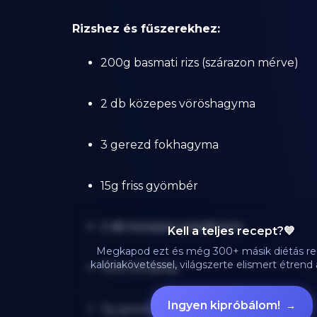
Rizshez és fűszerekhez:
200g basmati rizs (szárazon mérve)
2 db közepes vöröshagyma
3 gerezd fokhagyma
15g friss gyömbér
2 db közepes paradicsom
Kell a teljes recept?💙
Megkapod ezt és még 300+ másik diétás re
kalóriakövetéssel, világszerte elismert étren
10ml olívaolaj
Ingyen kipróbálom!
→
3g garam masala