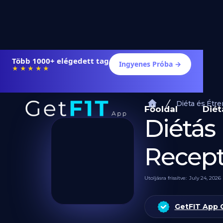
Több 1000+ elégedett tag
Ingyenes Próba →
★★★★★
Diéta és Étr
Főoldal
Diét
Diétás 
Recep
Utoljásra frissítve:
July 24, 2026
GetFIT App 