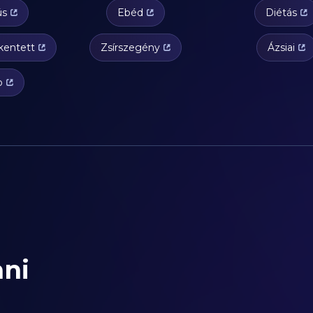
ús
Ebéd
Diétás
kentett
Zsírszegény
Ázsiai
b
ani