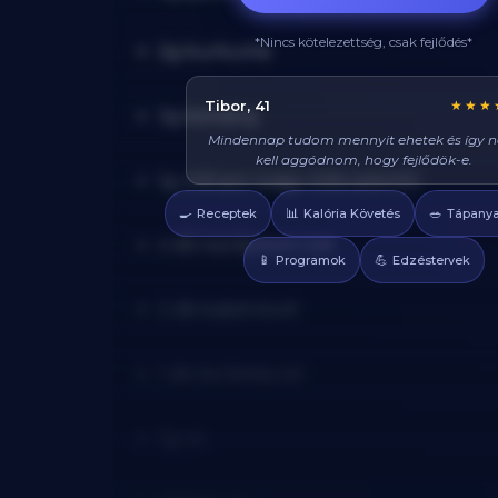
*Nincs kötelezettség, csak fejlődés*
2g kurkuma
Réka, 29
★★★
3g kömény
Azt hittem diétán csak csirkét és brokkolit l
enni, veletek mindig tudok valami finom
1g chili por (vagy ízlés szerint)
enni, és sosem éhezem!
🍳
📊
🥗
Receptek
Kalória Követés
Tápanya
4 db kardamom tok
📱
💪
Programok
Edzéstervek
2 db babérlevél
1 db kis fahéjrúd
3g só