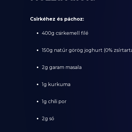
Csirkéhez és páchoz:
400g csirkemell filé
150g natúr görög joghurt (0% zsírtar
2g garam masala
1g kurkuma
1g chili por
2g só