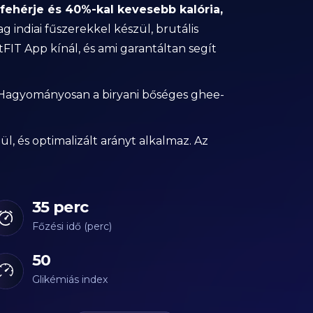
 fehérje és 40%-kal kevesebb kalória,
g indiai fűszerekkel készül, brutális
FIT App kínál, és ami garantáltan segít
. Hagyományosan a biryani bőséges ghee-
l, és optimalizált arányt alkalmaz. Az
35 perc
Főzési idő (perc)
50
Glikémiás index