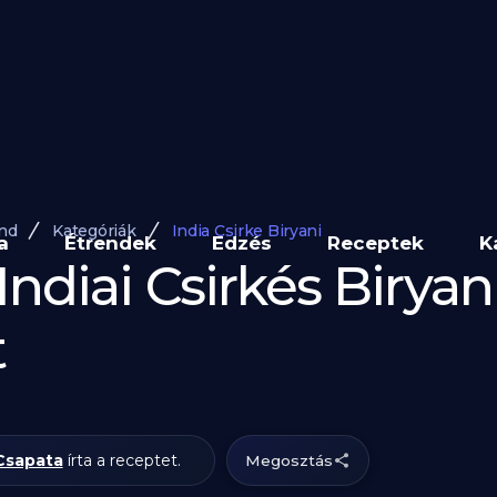
end
Kategóriák
India Csirke Biryani
a
Étrendek
Edzés
Receptek
K
Indiai Csirkés Biryan
t
Csapata
írta a receptet.
Megosztás