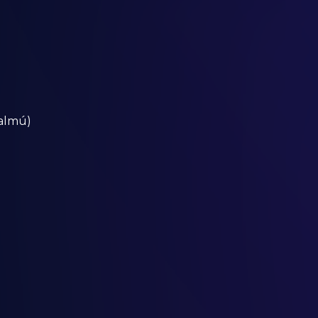
talmú)