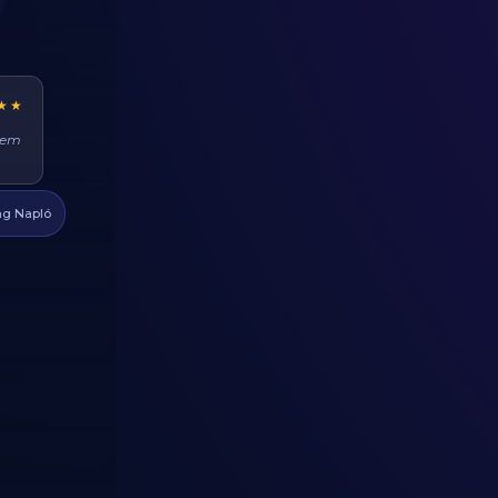
★★
ehet
at
g Napló