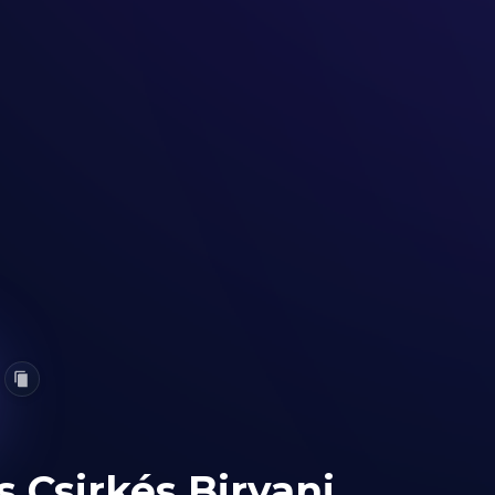
s Csirkés Biryani