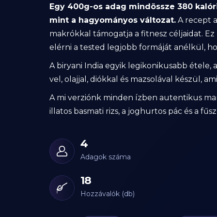
Egy 400g-os adag mindössze 380 kalóriát
mint a hagyományos változat.
A recept au
makrókkal támogatja a fitnesz céljaidat. Ez
elérni a tested legjobb formáját anélkül, h
A biryani India egyik legikonikusabb étel
vel, olajjal, diókkal és mazsolával készül, a
A mi verziónk minden ízben autentikus marad
illatos basmati rizs, a joghurtos pác és a f
4
Adagok száma
18
Hozzávalók (db)