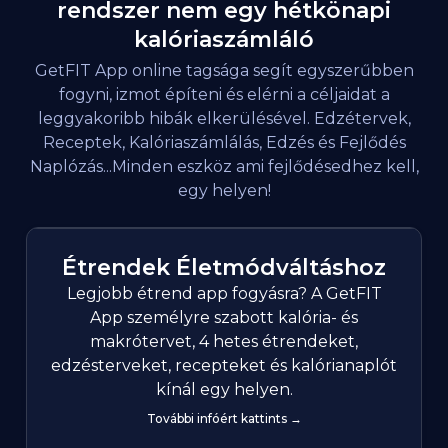
rendszer nem egy hétkönapi
kalóriaszámláló
GetFIT App online tagsága segít egyszerűbben
fogyni, izmot építeni és elérni a céljaidat a
leggyakoribb hibák elkerülésével. Edzétervek,
Receptek, Kalóriaszámlálás, Edzés és Fejlődés
Naplózás...Minden eszköz ami fejlődésedhez kell,
egy helyen!
Étrendek Életmódváltáshoz
Legjobb étrend app fogyásra? A GetFIT
App személyre szabott kalória- és
makrótervet, 4 hetes étrendeket,
edzésterveket, recepteket és kalórianaplót
kínál egy helyen.
További infóért kattints →