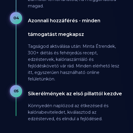
magad.
04
Azonnali hozzáférés - minden
támogatást megkapsz
Tagságod aktiválása után: Minta Étrendek,
300+ diétás és fehérjedús recept,
edzéstervek, kalóriaszámláló és
fejlődéskövető vár rád. Minden elérhető lesz
itt, egyszerűen használható online
felületünkön.
05
Sikerélmények az első pillattól kezdve
Könnyedén naplózod az étkezésed és
kalóriabeviteledet, kiválasztod az
edzésterved, és elindul a fejlődésed.