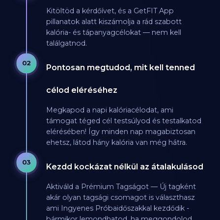
Kitöltöd a kérdőívet, és a GetFIT App
pillanatok alatt kiszámolja a rád szabott
kalória- és tápanyagcélokat — nem kell
találgatnod.
02
Pontosan megtudod, mit kell tenned
célod eléréséhez
Megkapod a napi kalóriacélodat, ami
támogat téged cél testsúlyod és testalkatod
elérésében! Így minden nap magabiztosan
ehetsz, látod hány kalória van még hátra.
03
Kezdd kockázat nélkül az átalakulásod
Aktiváld a Prémium Tagságot — Új tagként
akár olyan tagsági csomagot is választhasz
ami Ingyenes Próbaidőszakkal kezdődik -
bármikor lemondhatod, ha meggondolod