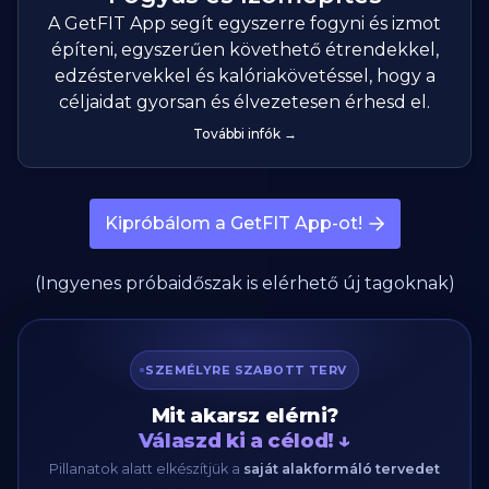
A GetFIT App segít egyszerre fogyni és izmot
építeni, egyszerűen követhető étrendekkel,
edzéstervekkel és kalóriakövetéssel, hogy a
céljaidat gyorsan és élvezetesen érhesd el.
További infók →
Kipróbálom a GetFIT App-ot!
(Ingyenes próbaidőszak is elérhető új tagoknak)
SZEMÉLYRE SZABOTT TERV
Mit akarsz elérni?
Válaszd ki a célod! ↓
Pillanatok alatt elkészítjük a
saját alakformáló tervedet
—