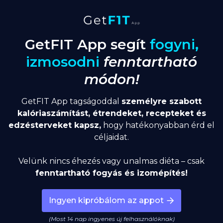
GetFIT App segít
fogyni,
izmosodni
fenntartható
módon!
GetFIT App tagságoddal
személyre szabott
kalóriaszámítást, étrendeket, recepteket és
edzésterveket kapsz,
hogy hatékonyabban érd el
céljaidat.
Velünk nincs éhezés vagy unalmas diéta – csak
fenntartható fogyás és izomépítés!
Ingyen kipróbálom az appot
(Most 14 nap ingyenes új felhasználóknak)