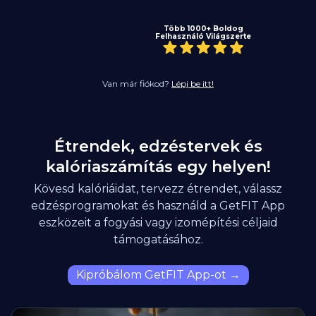
Több 1000+ Boldog
Felhasználó Világszerte
Van már fiókod?
Lépj be itt!
Étrendek, edzéstervek és
kalóriaszámítás egy helyen!
Kövesd kalóriáidat, tervezz étrendet, válassz
edzésprogramokat és használd a GetFIT App
eszközeit a fogyási vagy izomépítési céljaid
támogatásához.
Kipróbálom GetFIT App-ot →