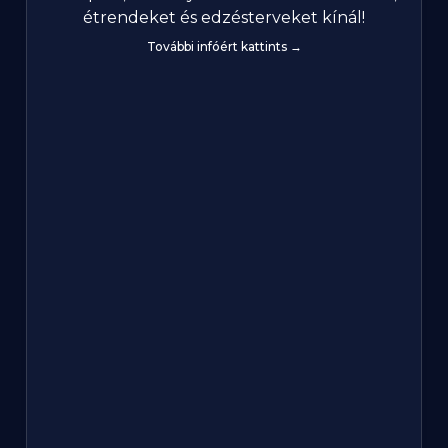
étrendeket és edzésterveket kínál!
További infóért kattints →