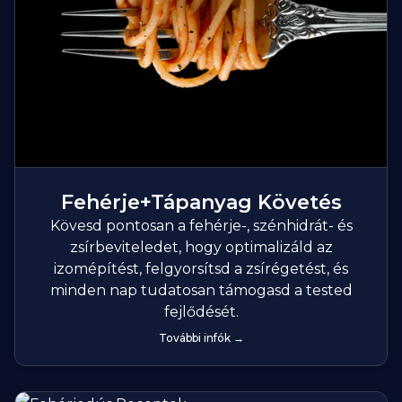
Fehérje+Tápanyag Követés
Kövesd pontosan a fehérje-, szénhidrát- és
zsírbeviteledet, hogy optimalizáld az
izomépítést, felgyorsítsd a zsírégetést, és
minden nap tudatosan támogasd a tested
fejlődését.
További infók →