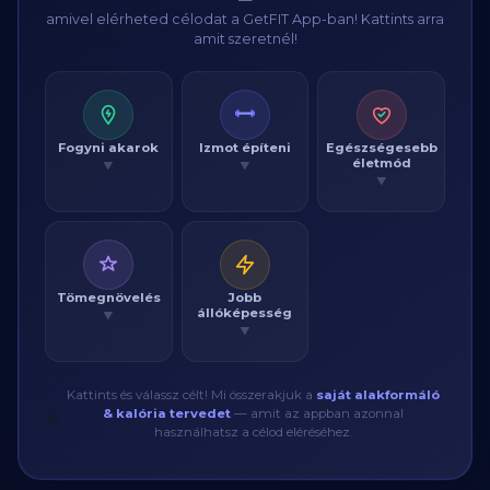
amivel elérheted célodat a GetFIT App-ban! Kattints arra
amit szeretnél!
Fogyni akarok
Izmot építeni
Egészségesebb
életmód
▼
▼
▼
Tömegnövelés
Jobb
állóképesség
▼
▼
Kattints és válassz célt! Mi összerakjuk a
saját alakformáló
& kalória tervedet
— amit az appban azonnal
🎯
használhatsz a célod eléréséhez.