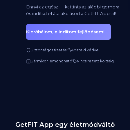
Ennyi az egész — kattints az alábbi gombra
és indítsd el átalakulásod a GetFIT App-al!
Kipróbálom, elindítom fejlődésem!
Biztonságos fizetés
Adataid védve
Bármikor lemondható
Nincs rejtett költség
GetFIT App egy életmódváltó