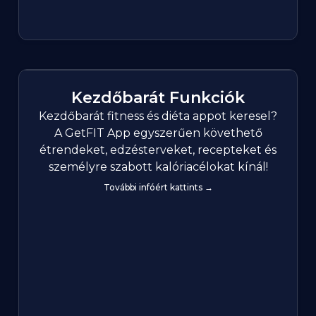
Kezdőbarát Funkciók
Kezdőbarát fitness és diéta appot keresel?
A GetFIT App egyszerűen követhető
étrendeket, edzésterveket, recepteket és
személyre szabott kalóriacélokat kínál!
További infóért kattints →