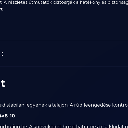
ot. A részletes útmutatók biztosítják a hatékony és biztonság
t.
:
st
aid stabilan legyenek a talajon. A rúd leengedése kontrol
4×8-10
örbüljön be. A könyöködet húzd hátra, ne a csuklódat p