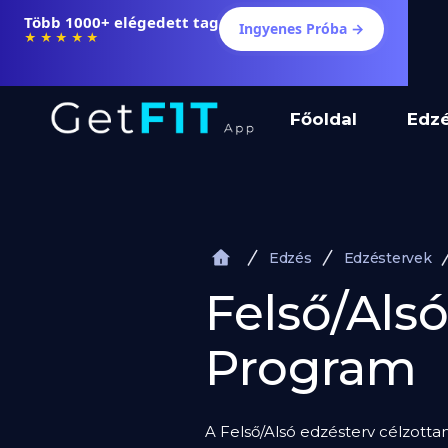
Több 1000+ elégedett tag
Ingyenes Próba →
★★★★★
Főoldal
Edz
Edzés
Edzéstervek
Felső/Alsó
Program
A Felső/Alsó edzésterv célzottan