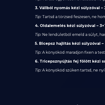
3. Vállból nyomás kézi súlyzóval – 
Tip:
Tartsd a törzsed feszesen, ne homo
4. Oldalemelés kézi súlyzóval – 3×
Tip:
Ne lendületből emeld a súlyt, ha
5. Bicepsz hajlítás kézi súlyzóval –
Tip:
A könyököd maradjon fixen a teste
6. Tricepsznyújtás fej fölött kézi s
Tip:
A könyököd szűken tartsd, ne nyíl