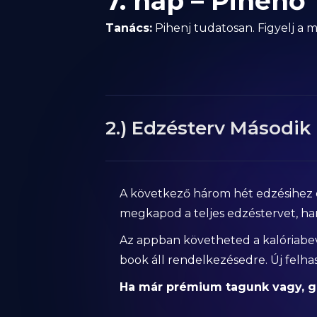
7. nap – Pihenő
Tanács:
Pihenj tudatosan. Figyelj a m
2.) Edzésterv Második 
A következő három hét edzésihez é
megkapod a teljes edzéstervet, han
Az appban követheted a kalóriabevit
book áll rendelkezésedre. Új felh
Ha már prémium tagunk vagy, gö