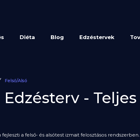
és
Diéta
Blog
Edzéstervek
Tov
Felső/Alsó
 Edzésterv - Teljes
 fejleszti a felső- és alsótest izmait felosztásos rendszerbe