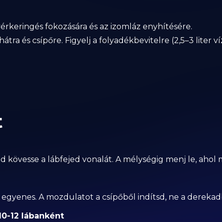
érkeringés fokozására és az izomláz enyhítésére.
átra és csípőre. Figyelj a folyadékbevitelre (2,5–3 liter ví
t
d kövesse a lábfejed vonalát. A mélységig menj le, ahol 
 egyenes. A mozdulatot a csípőből indítsd, ne a derekad
×10-12 lábanként