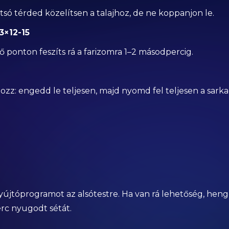
só térded közelítsen a talajhoz, de ne koppanjon le.
3×12-15
lső ponton feszíts rá a farizomra 1–2 másodpercig.
z: engedd le teljesen, majd nyomd fel teljesen a sarka
jtóprogramot az alsótestre. Ha van rá lehetőség, henge
erc nyugodt sétát.