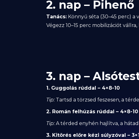
2. nap – Pihenő
Tanács:
Könnyű séta (30–45 perc) a v
Végezz 10–15 perc mobilizációt vállra, h
3. nap – Alsótes
1. Guggolás rúddal – 4×8-10
Tip:
Tartsd a törzsed feszesen, a térde
2. Román felhúzás rúddal – 4×8-10
Tip:
A térded enyhén hajlítva, a hátad
3. Kitörés előre kézi súlyzóval – 3