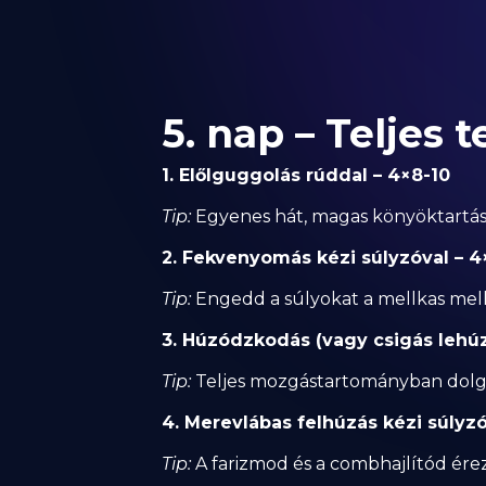
5. nap – Teljes t
1. Előlguggolás rúddal – 4×8-10
Tip:
Egyenes hát, magas könyöktartás, a
2. Fekvenyomás kézi súlyzóval – 4
Tip:
Engedd a súlyokat a mellkas mellé
3. Húzódzkodás (vagy csigás lehúz
Tip:
Teljes mozgástartományban dolgoz
4. Merevlábas felhúzás kézi súlyzó
Tip:
A farizmod és a combhajlítód ére