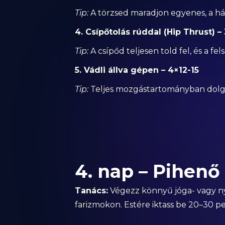
Tip:
A törzsed maradjon egyenes, a hát
4. Csípőtolás rúddal (Hip Thrust) – 
Tip:
A csípőd teljesen told fel, és a fe
5. Vádli állva gépen – 4×12-15
Tip:
Teljes mozgástartományban dolgoz
4. nap – Pihenő
Tanács:
Végezz könnyű jóga- vagy nyú
farizmokon. Estére iktass be 20–30 p