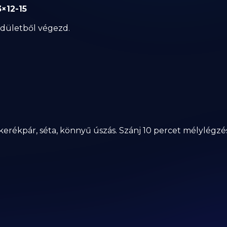
3×12-15
endületből végezd.
erékpár, séta, könnyű úszás. Szánj 10 percet mélylégzésr