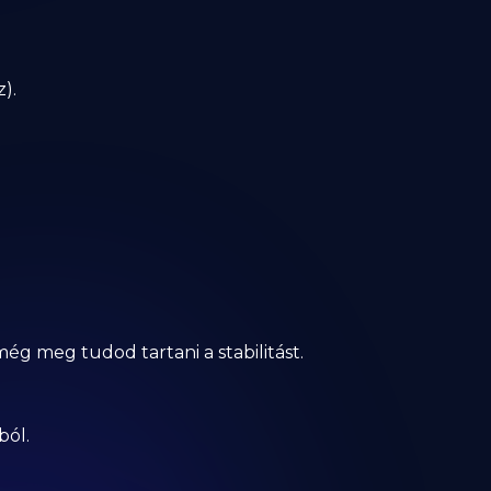
z).
még meg tudod tartani a stabilitást.
ból.