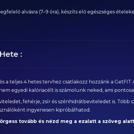
egfelelő alvásra (7–9 óra), készíts elő egészséges ételek
Hete :
s a teljes 4 hetes tervhez csatlakozz hozzánk a GetFI
em egyedi kalóriacélt is számolunk neked, ami pontosan
eledet, fehérje, zsír és szénhidrátbeviteledet is. Több s
asználóként ingyenesen kipróbálhatod.
rgess tovább és nézd meg a ezalatt a szöveg alatt 