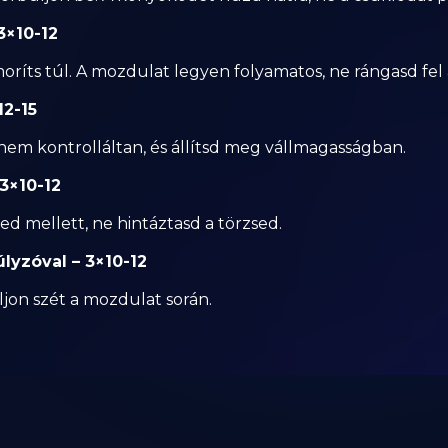
3×10-12
ríts túl. A mozdulat legyen folyamatos, ne rángasd fel a
12-15
nem kontrolláltan, és állítsd meg vállmagasságban.
 3×10-12
d mellett, ne hintáztasd a törzsed.
úlyzóval – 3×10-12
jon szét a mozdulat során.