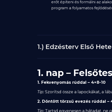
erőt építeni és formálni az alak
program a folyamatos fejlődésér
1.) Edzésterv Első Hete 
1. nap – Felsőte
1. Fekvenyomás rúddal – 4×8-10
Tip:
Szorítsd össze a lapockákat, a láb
2. Döntött törzsű evezés rúddal – 
Tip:
Tartsd egyenesen a hátadat, ne g