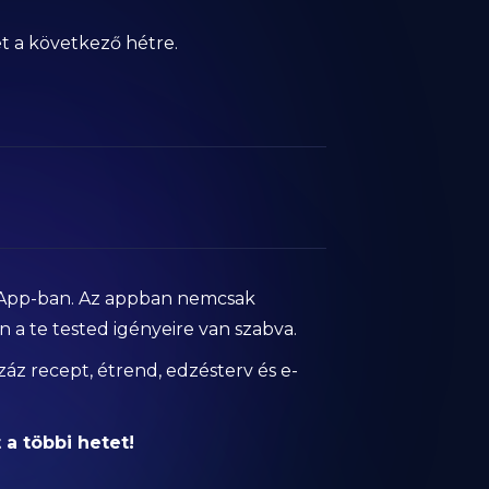
et a következő hétre.
T App-ban. Az appban nemcsak
 a te tested igényeire van szabva.
záz recept, étrend, edzésterv és e-
a többi hetet!