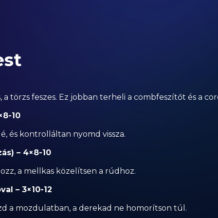
est
 törzs feszes. Ez jobban terheli a combfeszítőt és a cor
×8-10
, és kontrolláltan nyomd vissza.
ás) – 4×8-10
z, a mellkas közelítsen a rúdhoz.
val – 3×10-12
zd a mozdulatban, a derekad ne homorítson túl.