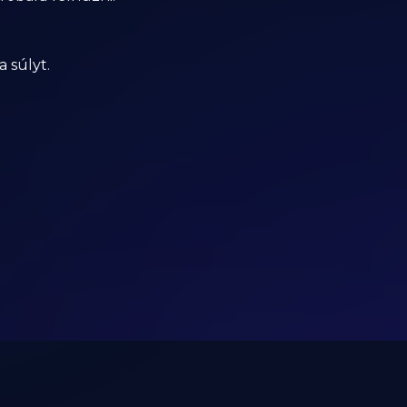
 súlyt.