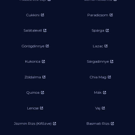
Cukkini
Paradicsom
Salátalevél
Spárga
Görögdinnye
Lazac
Kukorica
Sárgadinnye
Zöldalma
Chia Mag
Quinoa
Mák
Lencse
Vaj
Jázmin Rizs (Kifőzve)
Basmati Rizs