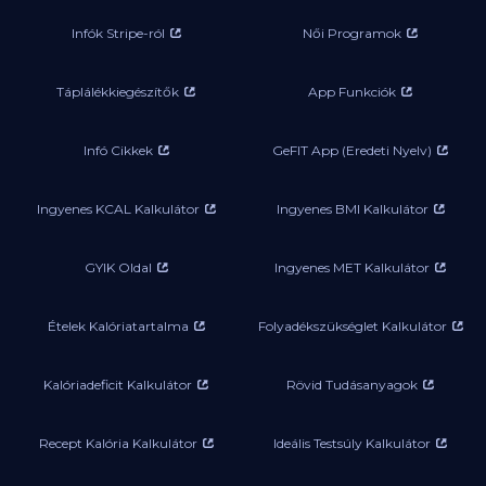
Infók Stripe-ról
Női Programok
Táplálékkiegészítők
App Funkciók
Infó Cikkek
GeFIT App (Eredeti Nyelv)
Ingyenes KCAL Kalkulátor
Ingyenes BMI Kalkulátor
GYIK Oldal
Ingyenes MET Kalkulátor
Ételek Kalóriatartalma
Folyadékszükséglet Kalkulátor
Kalóriadeficit Kalkulátor
Rövid Tudásanyagok
Recept Kalória Kalkulátor
Ideális Testsúly Kalkulátor