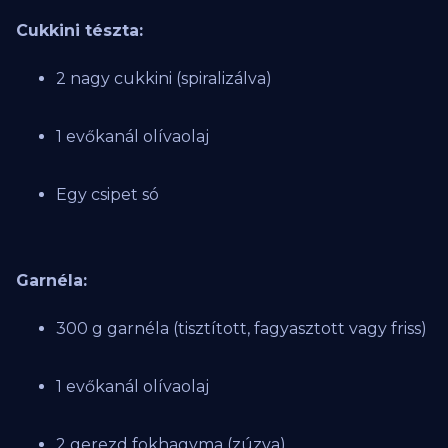
Cukkini tészta:
2 nagy cukkini (spiralizálva)
1 evőkanál olívaolaj
Egy csipet só
Garnéla:
300 g garnéla (tisztított, fagyasztott vagy friss)
1 evőkanál olívaolaj
2 gerezd fokhagyma (zúzva)