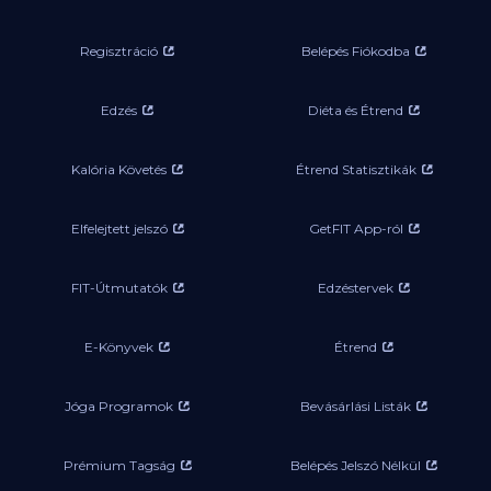
Regisztráció
Belépés Fiókodba
Edzés
Diéta és Étrend
Kalória Követés
Étrend Statisztikák
Elfelejtett jelszó
GetFIT App-ról
FIT-Útmutatók
Edzéstervek
E-Könyvek
Étrend
Jóga Programok
Bevásárlási Listák
Prémium Tagság
Belépés Jelszó Nélkül