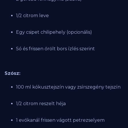
1/2 citrom leve
Egy csipet chilipehely (opcionális)
Só és frissen őrölt bors ízlés szerint
Szósz:
100 ml kókusztejszín vagy zsírszegény tejszín
1/2 citrom reszelt héja
1 evőkanál frissen vágott petrezselyem