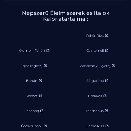
Népszerű Élelmiszerek és Italok
Kalóriatartalma :
Fehér Rizs
Krumpli (Fehér)
Csirkemell
Tojás (Egész)
Zabpehely (Nyers)
Banán
Sárgarépa
Spenót
Brokkoli
Tehéntej
Marhahús
Édeskrumpli
Barna Rizs