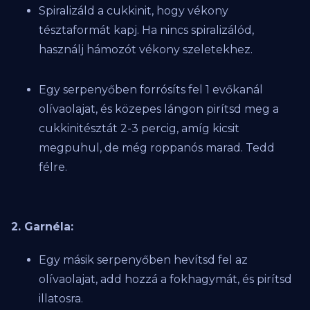
Spiralizáld a cukkinit, hogy vékony
tésztaformát kapj. Ha nincs spiralizálód,
használj hámozót vékony szeletekhez.
Egy serpenyőben forrósíts fel 1 evőkanál
olívaolajat, és közepes lángon pirítsd meg a
cukkinitésztát 2-3 percig, amíg kicsit
megpuhul, de még roppanós marad. Tedd
félre.
2. Garnéla:
Egy másik serpenyőben hevítsd fel az
olívaolajat, add hozzá a fokhagymát, és pirítsd
illatosra.