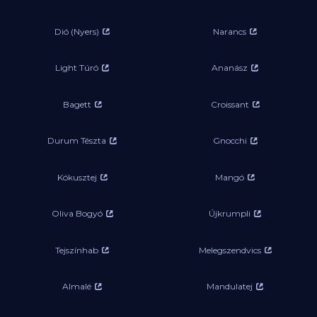
Dió (Nyers)
Narancs
Light Túró
Ananász
Bagett
Croissant
Durum Tészta
Gnocchi
Kókusztej
Mangó
Oliva Bogyó
Újkrumpli
Tejszínhab
Melegszendvics
Almalé
Mandulatej