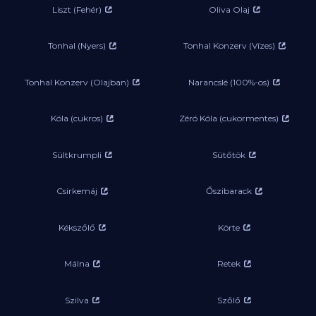
Liszt (Fehér)
Oliva Olaj
Tonhal (Nyers)
Tonhal Konzerv (Vízes)
Tonhal Konzerv (Olajban)
Narancslé (100%-os)
Kóla (cukros)
Zéró Kóla (cukormentes)
Sültkrumpli
Sütőtök
Csirkemáj
Őszibarack
Kékszőlő
Körte
Málna
Retek
Szilva
Szőlő