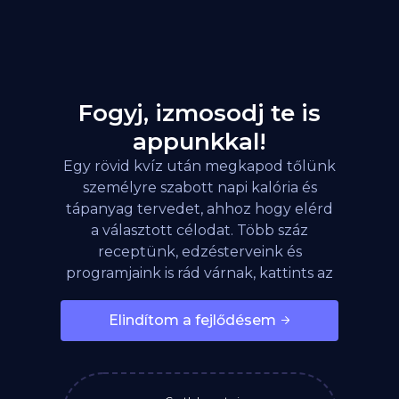
Fogyj, izmosodj te is
appunkkal!
Egy rövid kvíz után megkapod tőlünk
személyre szabott napi kalória és
tápanyag tervedet, ahhoz hogy elérd
a választott célodat. Több száz
receptünk, edzésterveink és
programjaink is rád várnak, kattints az
alábbi gombra!
Elindítom a fejlődésem