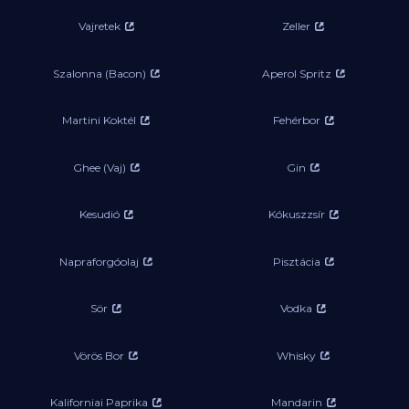
Vajretek
Zeller
Szalonna (Bacon)
Aperol Spritz
Martini Koktél
Fehérbor
Ghee (Vaj)
Gin
Kesudió
Kókuszzsír
Napraforgóolaj
Pisztácia
Sör
Vodka
Vörös Bor
Whisky
Kaliforniai Paprika
Mandarin