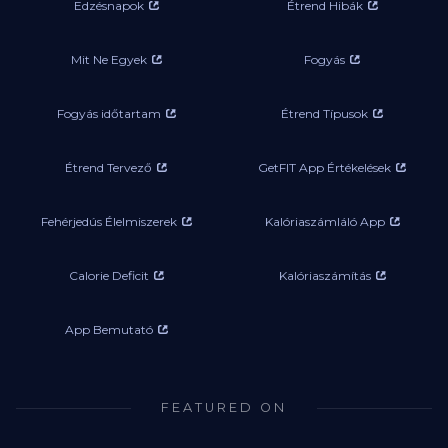
Edzésnapok
Étrend Hibák
Mit Ne Egyek
Fogyás
Fogyás időtartam
Étrend Típusok
Étrend Tervező
GetFIT App Értékelések
Fehérjedús Élelmiszerek
Kalóriaszámláló App
Calorie Deficit
Kalóriaszámítás
App Bemutató
FEATURED ON