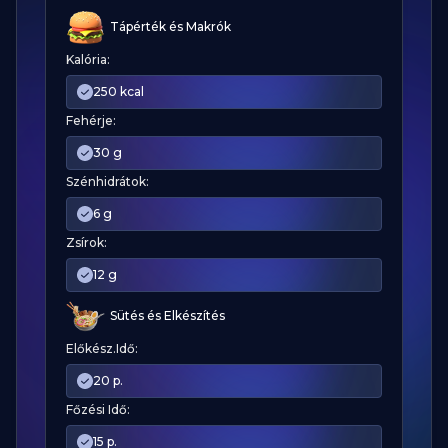
Tápérték és Makrók
Kalória:
250 kcal
Fehérje:
30 g
Szénhidrátok:
6 g
Zsírok:
12 g
Sütés és Elkészítés
Előkész.Idő:
20 p.
Főzési Idő:
15 p.