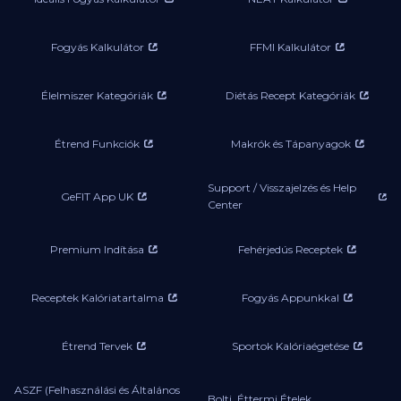
Fogyás Kalkulátor
FFMI Kalkulátor
Élelmiszer Kategóriák
Diétás Recept Kategóriák
Étrend Funkciók
Makrók és Tápanyagok
Support / Visszajelzés és Help
GeFIT App UK
Center
Premium Indítása
Fehérjedús Receptek
Receptek Kalóriatartalma
Fogyás Appunkkal
Étrend Tervek
Sportok Kalóriaégetése
ASZF (Felhasználási és Általános
Bolti, Éttermi Ételek