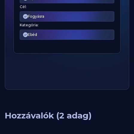
Cél:
Fogyásra
Kategória:
Ebéd
Hozzávalók (2 adag)