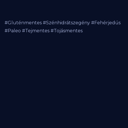
#Gluténmentes #Szénhidrátszegény #Fehérjedús
#Paleo #Tejmentes #Tojásmentes