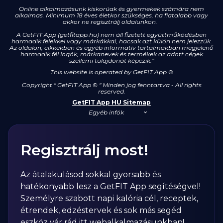
Online alkalmazásunk kiskorúak és gyermekek számára nem
alkalmas. Minimum 18 éves életkor szükséges, ha fiatalabb vagy
akkor ne regisztrálj oldalunkon.
A GetFIT App (getfitapp.hu) nem áll fizetett együttműködésben
harmadik felekkel vagy márkákkal, hacsak azt külön nem jelezzük.
Az oldalon, cikkekben és egyéb informatív tartalmakban megjelenő
harmadik fél logók, márkanevek és termékek az adott cégek
szellemi tulajdonát képezik.”
This website is operated by GetFIT App
©
Copyright " GetFIT App © " Minden jog fenntartva - All rights
reserved.
GetFIT App HU Sitemap
Egyéb infók
Regisztrálj most!
Az átalakulásod sokkal gyorsabb és
hatékonyabb lesz a GetFIT App segítéségvel!
Személyre szabott napi kalória cél, receptek,
étrendek, edzéstervek és sok más segéd
eszköz vár rád itt webalkalmazásunkban!