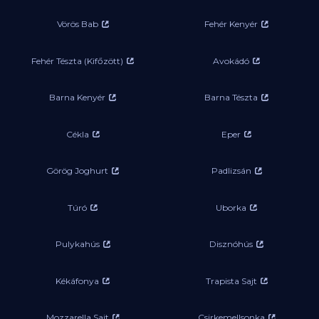
Vörös Bab
Fehér Kenyér
Fehér Tészta (Kifőzött)
Avokádó
Barna Kenyér
Barna Tészta
Cékla
Eper
Görög Joghurt
Padlizsán
Túró
Uborka
Pulykahús
Disznóhús
Kékáfonya
Trapista Sajt
Mozzarella Sajt
Csirkemellsonka