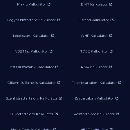
Makró Kalkulátor
BMR Kalkulátor
Fogyás Időtartam Kalkulátor
Étrend Kalkulátor
Lépésszám Kalkulátor
WHR Kalkulátor
V02 Max Kalkulátor
TDEE Kalkulátor
Testzsírszázalék Kalkulátor
RMR Kalkulátor
Glikémiás Terhelés Kalkulátor
Fehérjetartalom Kalkulátor
Szénhidráttartalom Kalkulátor
Zsírtartalom Kalkulátor
Cukortartalom Kalkulátor
Rosttartalom Kalkulátor
Ideális Fogyás Kalkulátor
NEAT Kalkulátor