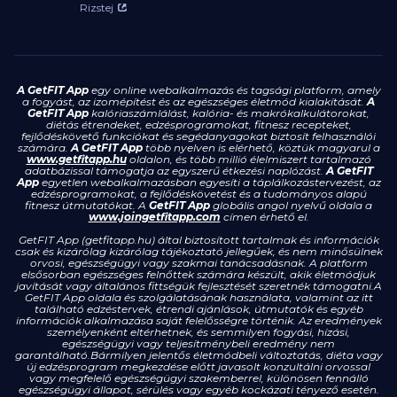
Rizstej
A GetFIT App
egy online webalkalmazás és tagsági platform, amely
a fogyást, az izomépítést és az egészséges életmód kialakítását.
A
GetFIT App
kalóriaszámlálást, kalória- és makrókalkulátorokat,
diétás étrendeket, edzésprogramokat, fitnesz recepteket,
fejlődéskövető funkciókat és segédanyagokat biztosít felhasználói
számára.
A GetFIT App
több nyelven is elérhető, köztük magyarul a
www.getfitapp.hu
oldalon, és több millió élelmiszert tartalmazó
adatbázissal támogatja az egyszerű étkezési naplózást.
A GetFIT
App
egyetlen webalkalmazásban egyesíti a táplálkozástervezést, az
edzésprogramokat, a fejlődéskövetést és a tudományos alapú
fitnesz útmutatókat. A
GetFIT App
globális angol nyelvű oldala a
www.joingetfitapp.com
címen érhető el.
GetFIT App (getfitapp.hu) által biztosított tartalmak és információk
csak és kizárólag kizárólag tájékoztató jellegűek, és nem minősülnek
orvosi, egészségügyi vagy szakmai tanácsadásnak. A platform
elsősorban egészséges felnőttek számára készült, akik életmódjuk
javítását vagy általános fittségük fejlesztését szeretnék támogatni.A
GetFIT App oldala és szolgálatásának használata, valamint az itt
található edzéstervek, étrendi ajánlások, útmutatók és egyéb
információk alkalmazása saját felelősségre történik. Az eredmények
személyenként eltérhetnek, és semmilyen fogyási, hízási,
egészségügyi vagy teljesítménybeli eredmény nem
garantálható.Bármilyen jelentős életmódbeli változtatás, diéta vagy
új edzésprogram megkezdése előtt javasolt konzultálni orvossal
vagy megfelelő egészségügyi szakemberrel, különösen fennálló
egészségügyi állapot, sérülés vagy egyéb kockázati tényező esetén.