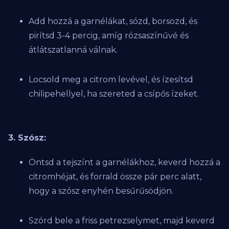
Add hozzá a garnélákat, sózd, borsozd, és
pirítsd 3-4 percig, amíg rózsaszínűvé és
átlátszatlanná válnak.
Locsold meg a citrom levével, és ízesítsd
chilipehellyel, ha szereted a csípős ízeket.
3. Szósz:
Öntsd a tejszínt a garnélákhoz, keverd hozzá a
citromhéjat, és forrald össze pár perc alatt,
hogy a szósz enyhén besűrűsödjön.
Szórd bele a friss petrezselymet, majd keverd