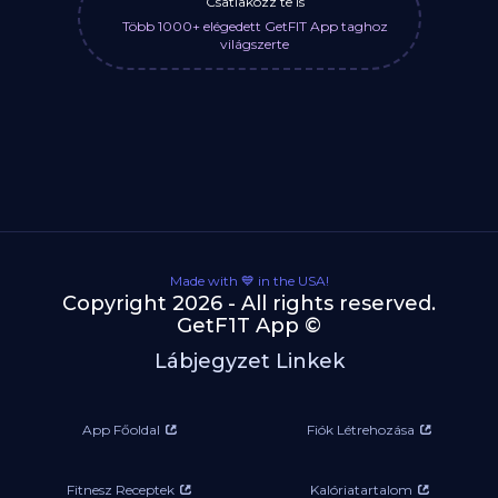
Csatlakozz te is
Több 1000+ elégedett GetFIT App taghoz
világszerte
Made with 💙 in the USA!
Copyright 2026 - All rights reserved.
GetF1T App ©
Lábjegyzet Linkek
App Főoldal
Fiók Létrehozása
Fitnesz Receptek
Kalóriatartalom