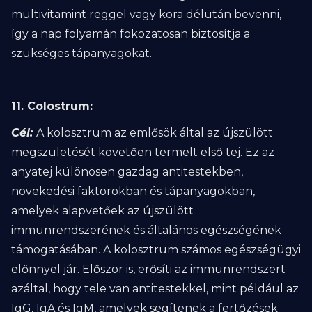
multivitamint reggel vagy kora délután bevenni,
így a nap folyamán fokozatosan biztosítja a
szükséges tápanyagokat.
11. Colostrum:
Cél:
A kolosztrum az emlősök által az újszülött
megszületését követően termelt első tej. Ez az
anyatej különösen gazdag antitestekben,
növekedési faktorokban és tápanyagokban,
amelyek alapvetőek az újszülött
immunrendszerének és általános egészségének
támogatásában. A kolosztrum számos egészségügyi
előnnyel jár. Először is, erősíti az immunrendszert
azáltal, hogy tele van antitestekkel, mint például az
IgG, IgA és IgM, amelyek segítenek a fertőzések