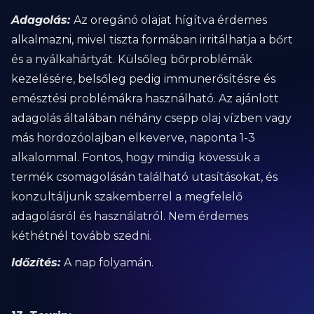
Adagolás:
Az oregánó olajat hígítva érdemes
alkalmazni, mivel tiszta formában irritálhatja a bőrt
és a nyálkahártyát. Külsőleg bőrproblémák
kezelésére, belsőleg pedig immunerősítésre és
emésztési problémákra használható. Az ajánlott
adagolás általában néhány csepp olaj vízben vagy
más hordozóolajban elkeverve, naponta 1-3
alkalommal. Fontos, hogy mindig kövessük a
termék csomagolásán található utasításokat, és
konzultáljunk szakemberrel a megfelelő
adagolásról és használatról. Nem érdemes
kéthétnél tovább szedni.
Időzítés:
A nap folyamán.