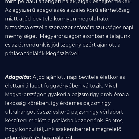
mint például a tengeri halak, algák és tejtermékek.
Az egyszerű adagolás és a széles körű elérhetőség
miatt a jód bevitele könnyen megoldható,
biztosítva ezzel a szervezet számára szükséges napi
mennyiséget. Magyarországon azonban a talajunk
és az étrendünk is jód szegény ezért ajánlott a
pótlása táplálék kiegészítővel.
Adagolás:
A jód ajánlott napi bevitele életkor és
élettani állapot függvényében változik. Mivel
Magyarországon gyakori a pajzsmirigy probléma a
lakosság körében, így érdemes pajzsmirigy
ultrahangot és széleskörű pajzsmirigy vérlabort
készíteni mielőtt a pótlásba kezdenénk. Fontos,
hogy konzultáljunk szakemberrel a megfelelő
adagolásról és használatról.