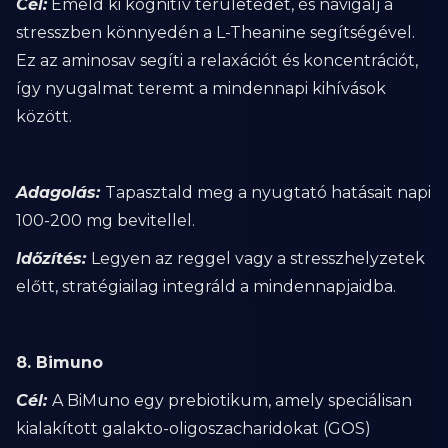
Cél:
Emeld ki kognitív területedet, és navigálj a
stresszben könnyedén a L-Theanine segítségével.
Ez az aminosav segíti a relaxációt és koncentrációt,
így nyugalmat teremt a mindennapi kihívások
között.
Adagolás:
Tapasztald meg a nyugtató hatásait napi
100-200 mg bevitellel.
Időzítés:
Legyen az reggel vagy a stresszhelyzetek
előtt, stratégiailag integráld a mindennapjaidba.
8. Bimuno
Cél:
A BiMuno egy prebiotikum, amely speciálisan
kialakított galakto-oligoszacharidokat (GOS)