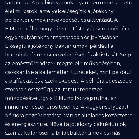
tartalmaz. A prebiotikumok olyan nem emészthető
élelmi rostok, amelyek elősegítik a jótékony
bélbaktériumok növekedését és aktivitását. A
BiMuno célja, hogy támogatást nyújtson a bélflóra
egyensúlyának fenntartásában és javításában.
Elősegíti a jótékony baktériumok, például a
bifidobaktériumok növekedését és aktivitását. Segít
az emésztőrendszer megfelelő működésében,
csökkentve a kellemetlen tüneteket, mint például
a puffadást és a székrekedést. A bélflóra egészsége
szorosan összefügg az immunrendszer
működésével, így a BiMuno hozzájárulhat az
immunrendszer erősítéséhez. A kiegyensúlyozott
bélflóra pozitív hatással van az általános közérzetre
és energiaszintre. Növeli a jótékony baktériumok
számát különösen a bifidobaktériumok és más