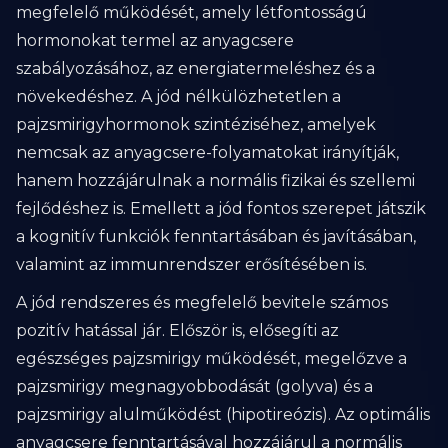
megfelelő működését, amely létfontosságú
hormonokat termel az anyagcsere
szabályozásához, az energiatermeléshez és a
növekedéshez. A jód nélkülözhetetlen a
pajzsmirigyhormonok szintéziséhez, amelyek
nemcsak az anyagcsere-folyamatokat irányítják,
hanem hozzájárulnak a normális fizikai és szellemi
fejlődéshez is. Emellett a jód fontos szerepet játszik
a kognitív funkciók fenntartásában és javításában,
valamint az immunrendszer erősítésében is.
A jód rendszeres és megfelelő bevitele számos
pozitív hatással jár. Először is, elősegíti az
egészséges pajzsmirigy működését, megelőzve a
pajzsmirigy megnagyobbodását (golyva) és a
pajzsmirigy alulműködést (hipotireózis). Az optimális
anyagcsere fenntartásával hozzájárul a normális