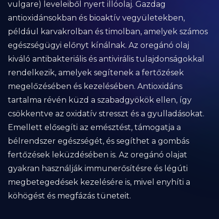
vulgare) leveleiből nyert illóolaj. Gazdag
antioxidánsokban és bioaktív vegyületekben,
például karvakrolban és timolban, amelyek számos
egészségügyi előnyt kínálnak. Az oregánó olaj
kiváló antibakteriális és antivirális tulajdonságokkal
rendelkezik, amelyek segítenek a fertőzések
megelőzésében és kezelésében. Antioxidáns
tartalma révén küzd a szabadgyökök ellen, így
csökkentve az oxidatív stresszt és a gyulladásokat.
Emellett elősegíti az emésztést, támogatja a
bélrendszer egészségét, és segíthet a gombás
fertőzések leküzdésében is. Az oregánó olajat
gyakran használják immunerősítésre és légúti
megbetegedések kezelésére is, mivel enyhíti a
köhögést és megfázás tüneteit.