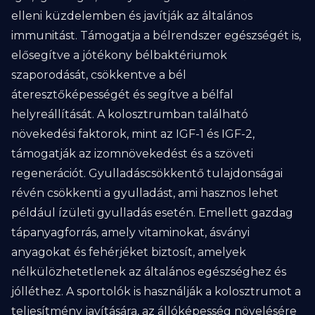
elleni küzdelemben és javítják az általános
immunitást. Támogatja a bélrendszer egészségét is,
elősegítve a jótékony bélbaktériumok
szaporodását, csökkentve a bél
áteresztőképességét és segítve a bélfal
helyreállítását. A kolosztrumban található
növekedési faktorok, mint az IGF-1 és IGF-2,
támogatják az izomnövekedést és a szöveti
regenerációt. Gyulladáscsökkentő tulajdonságai
révén csökkenti a gyulladást, ami hasznos lehet
például ízületi gyulladás esetén. Emellett gazdag
tápanyagforrás, amely vitaminokat, ásványi
anyagokat és fehérjéket biztosít, amelyek
nélkülözhetetlenek az általános egészséghez és
jólléthez. A sportolók is használják a kolosztrumot a
teljesítmény javítására, az állóképesség növelésére