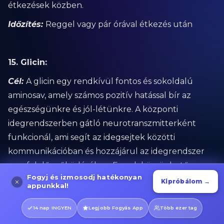
étkezések közben.
Időzítés:
Reggel vagy pár órával étkezés után
15. Glicin:
Cél:
A glicin egy rendkívül fontos és sokoldalú
aminosav, amely számos pozitív hatással bír az
egészségünkre és jól-létünkre. A központi
idegrendszerben gátló neurotranszmitterként
funkcionál, ami segít az idegsejtek közötti
kommunikációban és hozzájárul az idegrendszer
megfelelő működéséhez. Ennek köszönhetően
Fogyj és izmosodj hatékonyan
képes csökkenteni a szorongást és javítani az
Kipróbálom →
appunkkal!
általános stresszkezelést.
14 nap INGYEN
Legjobb Fogyás App
Több ezer tag
Ezen túlmenően a glicin szerepet játszik az