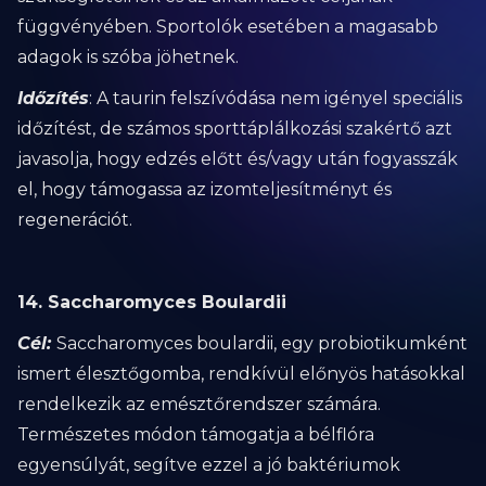
függvényében. Sportolók esetében a magasabb
adagok is szóba jöhetnek.
Időzítés
: A taurin felszívódása nem igényel speciális
időzítést, de számos sporttáplálkozási szakértő azt
javasolja, hogy edzés előtt és/vagy után fogyasszák
el, hogy támogassa az izomteljesítményt és
regenerációt.
14. Saccharomyces Boulardii
Cél:
Saccharomyces boulardii, egy probiotikumként
ismert élesztőgomba, rendkívül előnyös hatásokkal
rendelkezik az emésztőrendszer számára.
Természetes módon támogatja a bélflóra
egyensúlyát, segítve ezzel a jó baktériumok