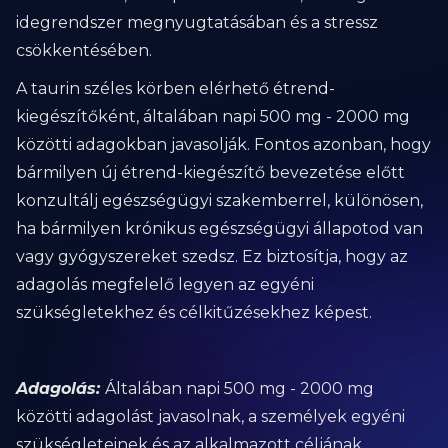
idegrendszer megnyugtatásában és a stressz
csökkentésében.
A taurin széles körben elérhető étrend-
kiegészítőként, általában napi 500 mg - 2000 mg
közötti adagokban javasolják. Fontos azonban, hogy
bármilyen új étrend-kiegészítő bevezetése előtt
konzultálj egészségügyi szakemberrel, különösen,
ha bármilyen krónikus egészségügyi állapotod van
vagy gyógyszereket szedsz. Ez biztosítja, hogy az
adagolás megfelelő legyen az egyéni
szükségletekhez és célkitűzésekhez képest.
Adagolás:
Általában napi 500 mg - 2000 mg
közötti adagolást javasolnak, a személyek egyéni
szükségleteinek és az alkalmazott céljának