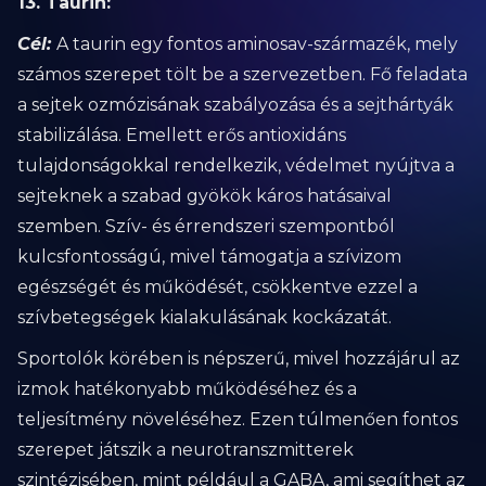
13. Taurin:
Cél:
A taurin egy fontos aminosav-származék, mely
számos szerepet tölt be a szervezetben. Fő feladata
a sejtek ozmózisának szabályozása és a sejthártyák
stabilizálása. Emellett erős antioxidáns
tulajdonságokkal rendelkezik, védelmet nyújtva a
sejteknek a szabad gyökök káros hatásaival
szemben. Szív- és érrendszeri szempontból
kulcsfontosságú, mivel támogatja a szívizom
egészségét és működését, csökkentve ezzel a
szívbetegségek kialakulásának kockázatát.
Sportolók körében is népszerű, mivel hozzájárul az
izmok hatékonyabb működéséhez és a
teljesítmény növeléséhez. Ezen túlmenően fontos
szerepet játszik a neurotranszmitterek
szintézisében, mint például a GABA, ami segíthet az