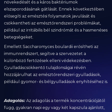
növekedését és a káros baktériumok
elszaporodásának gátlását. Ennek következtében
elősegíti az emésztési folyamatok javulását és
csökkentheti az emésztőrendszeri problémákat,
például az irritábilis bél szindrómát és a hasmenéses
betegségeket.
Emellett Saccharomyces boulardii erősítheti az
immunrendszert, segítve a szervezetet a
különböző fertőzések elleni védekezésben.
Gyulladáscsökkentő tulajdonságai révén
hozzájárulhat az emésztőrendszeri gyulladások,
például gyomor- és bélgyulladások enyhítéséhez is.
Adagolás:
Az adagolás a termék koncentrációjától
függ, gyakran napi egy vagy két kapszula ajánlott,