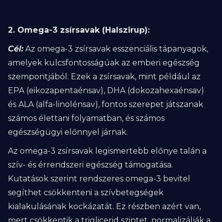
2. Omega-3 zsírsavak (Halszirup):
Cél:
Az omega-3 zsírsavak esszenciális tápanyagok,
amelyek kulcsfontosságúak az emberi egészség
szempontjából. Ezek a zsírsavak, mint például az
EPA (eikozapentaénsav), DHA (dokozahexaénsav)
és ALA (alfa-linolénsav), fontos szerepet játszanak
számos élettani folyamatban, és számos
egészségügyi előnnyel járnak.
Az omega-3 zsírsavak legismertebb előnye talán a
szív- és érrendszeri egészség támogatása.
Kutatások szerint rendszeres omega-3 bevitel
segíthet csökkenteni a szívbetegségek
kialakulásának kockázatát. Ez részben azért van,
mert csökkentik a triglicerid szintet, normalizálják a