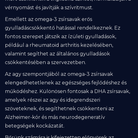
vérnyomást és javítják a szívritmust.
Emellett az omega-3 zsírsavak erős
gyulladáscsökkentő hatással rendelkeznek. Ez
fontos szerepet játszik az ízületi gyulladások,
például a rheumatoid arthritis kezelésében,
valamint segíthet az általános gyulladások
csökkentésében a szervezetben.
Az agy szempontjából az omega-3 zsírsavak
elengedhetetlenek az egészséges fejlődéshez és
működéshez. Különösen fontosak a DHA zsírsavak,
amelyek részei az agy és idegrendszeri
szöveteknek, és segíthetnek csökkenteni az
Alzheimer-kór és más neurodegeneratív
betegségek kockázatát.
Bőrünk számára is kifejezetten előnyösek az