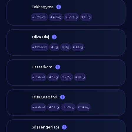
Fokhagyma
149
kcal
6.36
g
33.06
g
0.5
g
🔥
🥩
🥔
🫒
Oliva Olaj
884
kcal
0
g
0
g
100
g
🔥
🥩
🥔
🫒
Bazsalikom
23
kcal
3.2
g
2.7
g
0.6
g
🔥
🥩
🥔
🫒
Friss Oregánó
43
kcal
3.15
g
8.02
g
0.64
g
🔥
🥩
🥔
🫒
Só (Tengeri só)