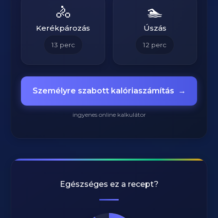
🚴
🏊
Kerékpározás
Úszás
13
perc
12
perc
Személyre szabott kalóriaszámítás
→
ingyenes online kalkulátor
Egészséges ez a recept?