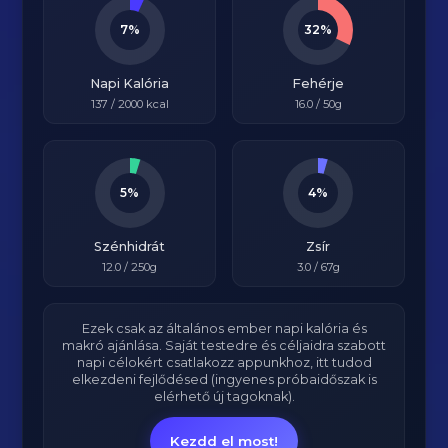
7%
32%
Napi Kalória
Fehérje
137
/
2000
kcal
16.0
/ 50g
5%
4%
Szénhidrát
Zsír
12.0
/ 250g
3.0
/ 67g
Ezek csak az általános ember napi kalória és
makró ajánlása. Saját testedre és céljaidra szabott
napi célokért csatlakozz appunkhoz, itt tudod
elkezdeni fejlődésed (ingyenes próbaidőszak is
elérhető új tagoknak).
Kezdd el most!