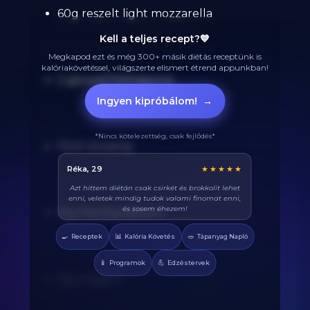
60g reszelt light mozzarella
Kell a teljes recept?💙
Megkapod ezt és még 300+ másik diétás receptünk is
kalóriakövetéssel, világszerte elismert étrend appunkban!
2 gerezd fokhagyma
Ingyen kipróbálom!
→
*Nincs kötelezettség, csak fejlődés*
10ml olívaolaj
Balázs, 38
★★★★★
Végre tudom pontosan mennyi fehérjét eszem
naponta. A kaloriaszámláló sokat segít, előtte
össze-vissza zabáltam...
15g friss bazsalikom
🍳
📊
🥗
Receptek
Kalória Követés
Tápanyag Napló
📱
💪
Programok
Edzéstervek
3g oregánó