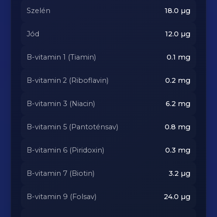
Szelén
18.0
µg
Jód
12.0
µg
B-vitamin 1 (Tiamin)
0.1
mg
B-vitamin 2 (Riboflavin)
0.2
mg
B-vitamin 3 (Niacin)
6.2
mg
B-vitamin 5 (Pantoténsav)
0.8
mg
B-vitamin 6 (Piridoxin)
0.3
mg
B-vitamin 7 (Biotin)
3.2
µg
B-vitamin 9 (Folsav)
24.0
µg