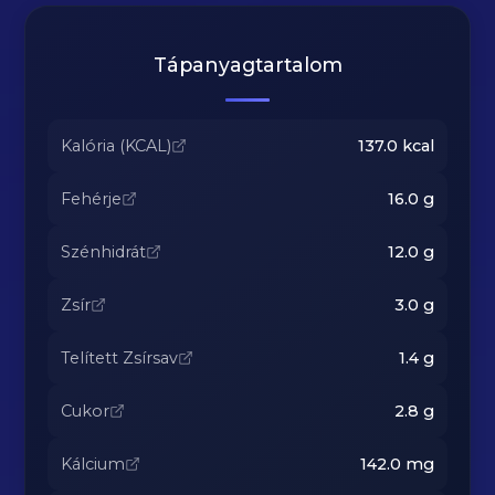
Tápanyagtartalom
Kalória (KCAL)
137.0
kcal
Fehérje
16.0
g
Szénhidrát
12.0
g
Zsír
3.0
g
Telített Zsírsav
1.4
g
Cukor
2.8
g
Kálcium
142.0
mg