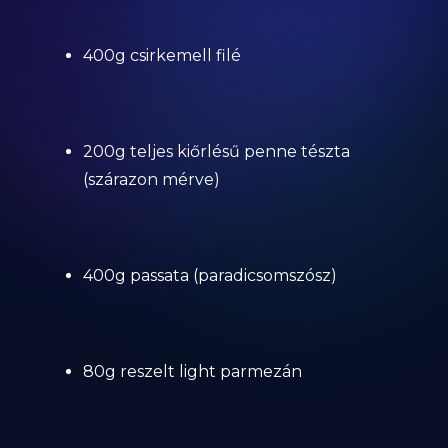
400g csirkemell filé
200g teljes kiőrlésű penne tészta
(szárazon mérve)
400g passata (paradicsomszósz)
80g reszelt light parmezán