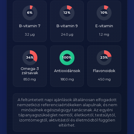
6%
12%
10%
B-vitamin 7
B-vitamin 9
E-vitamin
3.2 µg
24.0 µg
1.2 mg
34%
100%
23%
Omega-3
Antioxidánsok
Flavonoidok
zsírsavak
85.0 mg
180.0 mg
45.0 mg
A feltüntetett napi ajánlások általánosan elfogadott
nemzetközi referenciaértékeken alapulnak, és nem
minősülnek egészségügyi tanácsnak. Az egyéni
tápanyagszükséglet nemtől, életkortól, testsúlytól,
izomtömegtől, aktivitástól és életmódtól függően
eltérhet.