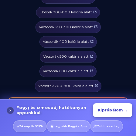
Ebédek 700-800 kalória alatt
Vacsorák 250-300 kalória alatt
Vacsorák 400 kalória alatt
Vacsorák 500 kalória alatt
Vacsorák 600 kalória alatt
Vacsorák 700-800 kalória alatt
Új receptek elérhetőek az appban
Fogyj és izmosodj hatékonyan
Kipróbálom →
👨‍🍳
Fedezd fel az új egészséges és finom receptjeinket
appunkkal!
→
Megnyitás
14 nap INGYEN
Legjobb Fogyás App
Több ezer tag