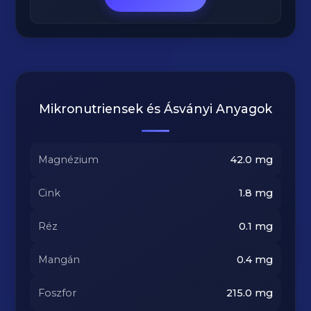
Mikronutriensek és Ásványi Anyagok
Magnézium
42.0
mg
Cink
1.8
mg
Réz
0.1
mg
Mangán
0.4
mg
Foszfor
215.0
mg