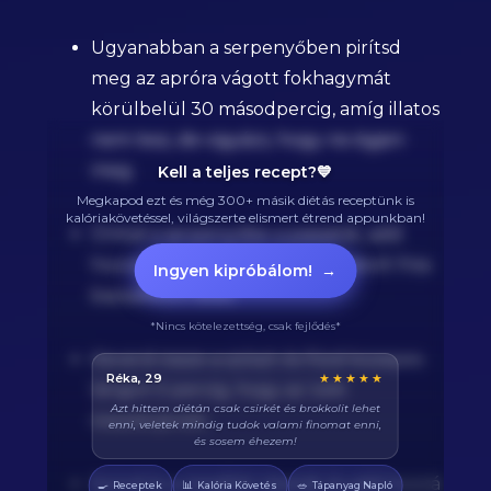
Ugyanabban a serpenyőben pirítsd
meg az apróra vágott fokhagymát
körülbelül 30 másodpercig, amíg illatos
nem lesz, de vigyázz, hogy ne égjen
meg.
Kell a teljes recept?💙
Megkapod ezt és még 300+ másik diétás receptünk is
kalóriakövetéssel, világszerte elismert étrend appunkban!
Öntsd a serpenyőbe a passatát, add
hozzá az oregánót és a feldarabolt friss
Ingyen kipróbálom!
→
bazsalikom felét.
*Nincs kötelezettség, csak fejlődés*
Keverd össze a szószt és főzd közepes
Balázs, 38
★★★★★
lángon 5 percig, hogy az ízek
Végre tudom pontosan mennyi fehérjét eszem
összeérjenek.
naponta. A kaloriaszámláló sokat segít, előtte
össze-vissza zabáltam...
Szűrd le a megfőtt tésztát és add hozzá
🍳
📊
🥗
Receptek
Kalória Követés
Tápanyag Napló