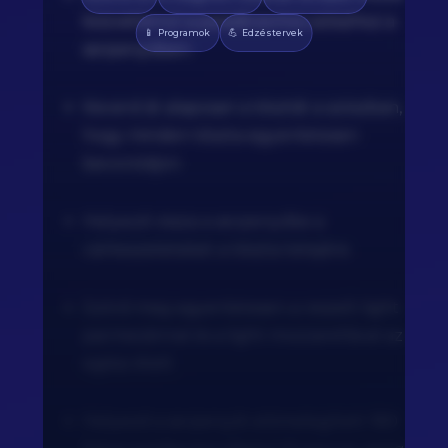
közvetlenül a paradicsomos szószhoz a
📱
💪
Programok
Edzéstervek
serpenyőben.
Keverd át alaposan a tésztát a szószban,
hogy minden tészta egyenletesen
bevonódjon.
Helyezd vissza a serpenyőbe a
csirkeszeleteket a tészta tetejére.
Szórd meg egyenletesen a reszelt light
parmezánnal és a light mozzarellával az
egész ételt.
Helyezd a serpenyőt előmelegített 180