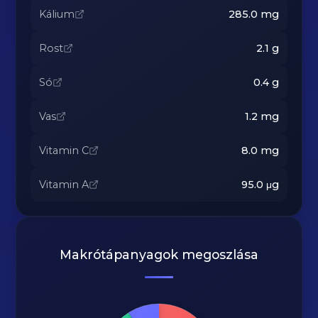
Kálium
285.0
mg
Rost
2.1
g
Só
0.4
g
Vas
1.2
mg
Vitamin C
8.0
mg
Vitamin A
95.0
μg
Makrótápanyagok megoszlása