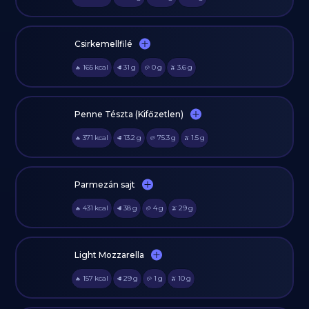
Csirkemellfilé
165
kcal
31
g
0
g
3.6
g
🔥
🥩
🥔
🫒
Penne Tészta (Kifőzetlen)
371
kcal
13.2
g
75.3
g
1.5
g
🔥
🥩
🥔
🫒
Parmezán sajt
431
kcal
38
g
4
g
29
g
🔥
🥩
🥔
🫒
Light Mozzarella
157
kcal
29
g
1
g
10
g
🔥
🥩
🥔
🫒