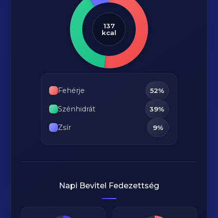
137
kcal
Fehérje
52%
Szénhidrát
39%
Zsír
9%
Napi Bevitel Fedezettség