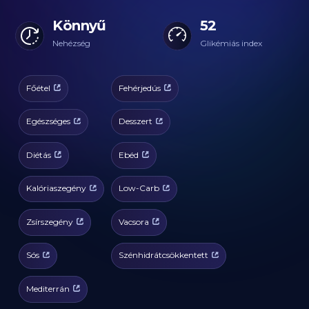
Könnyű
52
Nehézség
Glikémiás index
Főétel
Fehérjedús
Egészséges
Desszert
Diétás
Ebéd
Kalóriaszegény
Low-Carb
Zsírszegény
Vacsora
Sós
Szénhidrátcsökkentett
Mediterrán