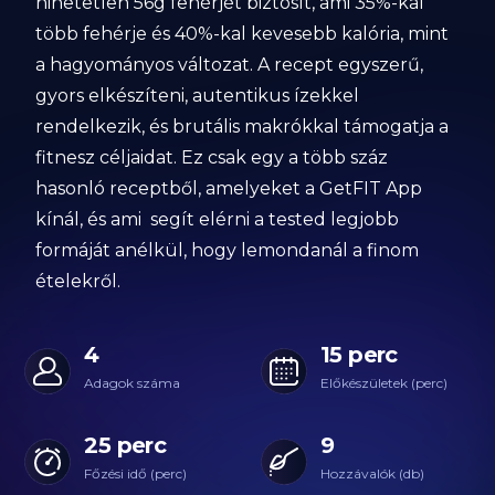
hihetetlen 56g fehérjét biztosít, ami 35%-kal
több fehérje és 40%-kal kevesebb kalória, mint
a hagyományos változat. A recept egyszerű,
gyors elkészíteni, autentikus ízekkel
rendelkezik, és brutális makrókkal támogatja a
fitnesz céljaidat. Ez csak egy a több száz
hasonló receptből, amelyeket a GetFIT App
kínál, és ami segít elérni a tested legjobb
formáját anélkül, hogy lemondanál a finom
ételekről.
4
15 perc
Adagok száma
Előkészületek (perc)
25 perc
9
Főzési idő (perc)
Hozzávalók (db)