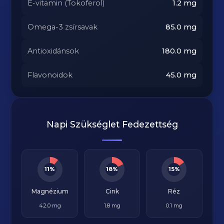
E-vitamin (Tokoferol)
1.2
mg
Omega-3 zsírsavak
85.0
mg
Antioxidánsok
180.0
mg
Flavonoidok
45.0
mg
Napi Szükséglet Fedezettség
11%
18%
15%
Magnézium
Cink
Réz
42.0 mg
1.8 mg
0.1 mg