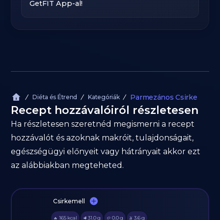
GetFIT App-al!
Parmezános Csirke
Diéta és Étrend
Kategóriák
Recept hozzávalóiról részletesen
Ha részletesen szeretnéd megismerni a recept
hozzávalót és azoknak makróit, tulajdonságait,
egészségügyi előnyeit vagy hátrányait akkor ezt
az alábbiakban megteheted.
Csirkemell
165
kcal
31.0
g
0.0
g
3.6
g
🔥
🥩
🥔
🫒