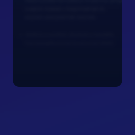
fokos sütőbe körülbelül 10 percre, amíg
a sajtok teljesen megolvadnak és
enyhén aranybarnák lesznek.
Vedd ki a sütőből, díszítsd a maradék
friss bazsalikommal és azonnal tálald.