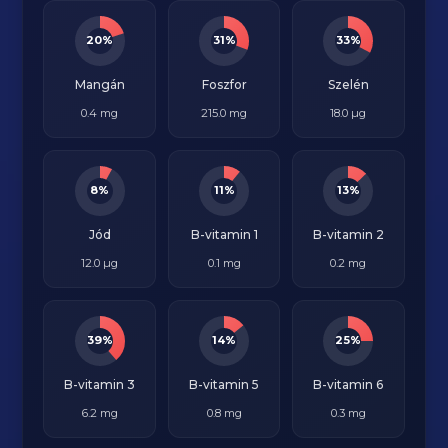
20%
31%
33%
Mangán
Foszfor
Szelén
0.4 mg
215.0 mg
18.0 µg
8%
11%
13%
Jód
B-vitamin 1
B-vitamin 2
12.0 µg
0.1 mg
0.2 mg
39%
14%
25%
B-vitamin 3
B-vitamin 5
B-vitamin 6
6.2 mg
0.8 mg
0.3 mg