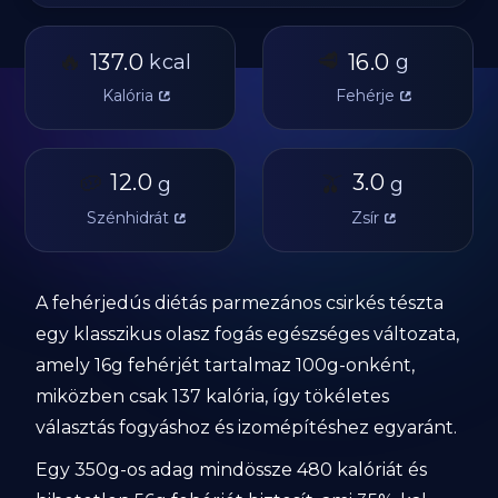
🔥
🥩
137.0
16.0
kcal
g
Kalória
Fehérje
🥔
12.0
🫒
3.0
g
g
Szénhidrát
Zsír
A fehérjedús diétás parmezános csirkés tészta
egy klasszikus olasz fogás egészséges változata,
amely 16g fehérjét tartalmaz 100g-onként,
miközben csak 137 kalória, így tökéletes
választás fogyáshoz és izomépítéshez egyaránt.
Egy 350g-os adag mindössze 480 kalóriát és