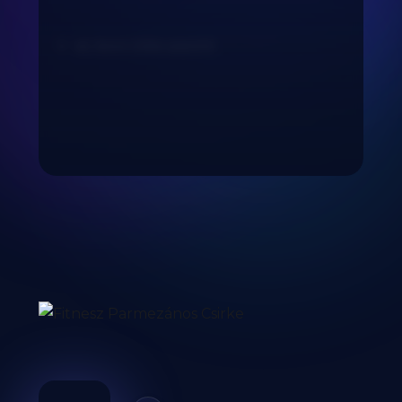
só, bors ízlés szerint