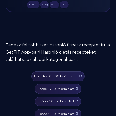
0
kcal
0
g
0
g
0
g
🔥
🥩
🥔
🫒
Fedezz fel több száz hasonló fitnesz receptet itt, a
GetFIT App-ban! Hasonló diétás recepteket
találhatsz az alábbi kategóriákban :
Ebédek 250-300 kalória alatt
Ebédek 400 kalória alatt
Ebédek 500 kalória alatt
Ebédek 600 kalória alatt