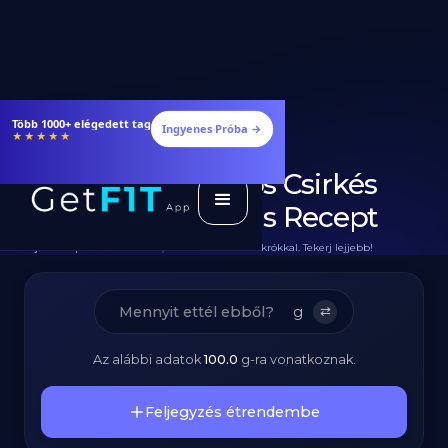
Étrendek, receptek és edzéstervek
Ingyenes Próba →
★★★★★
Diétás Parmezános Csirkés
Tészta - Fehérjedús Recept
Teljes Recept Hozzávalókkal, Elkészítéssel és Makrókkal. Tekerj lejjebb!
g
⇄
Az alábbi adatok
100.0
g
-ra vonatkoznak.
Feljegyzés étrendembe