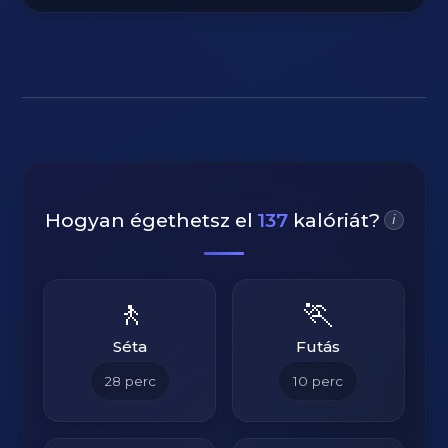
Hogyan égethetsz el
137
kalóriát?
i
🚶
🏃
Séta
Futás
28
perc
10
perc