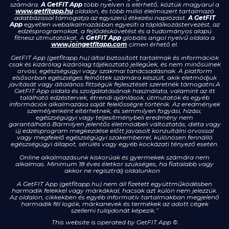
számára.
A GetFIT App
több nyelven is elérhető, köztük magyarul a
www.getfitapp.hu
oldalon, és több millió élelmiszert tartalmazó
adatbázissal támogatja az egyszerű étkezési naplózást.
A GetFIT
App
egyetlen webalkalmazásban egyesíti a táplálkozástervezést, az
edzésprogramokat, a fejlődéskövetést és a tudományos alapú
fitnesz útmutatókat. A
GetFIT App
globális angol nyelvű oldala a
www.joingetfitapp.com
címen érhető el.
GetFIT App (getfitapp.hu) által biztosított tartalmak és információk
csak és kizárólag kizárólag tájékoztató jellegűek, és nem minősülnek
orvosi, egészségügyi vagy szakmai tanácsadásnak. A platform
elsősorban egészséges felnőttek számára készült, akik életmódjuk
javítását vagy általános fittségük fejlesztését szeretnék támogatni.A
GetFIT App oldala és szolgálatásának használata, valamint az itt
található edzéstervek, étrendi ajánlások, útmutatók és egyéb
információk alkalmazása saját felelősségre történik. Az eredmények
személyenként eltérhetnek, és semmilyen fogyási, hízási,
egészségügyi vagy teljesítménybeli eredmény nem
garantálható.Bármilyen jelentős életmódbeli változtatás, diéta vagy
új edzésprogram megkezdése előtt javasolt konzultálni orvossal
vagy megfelelő egészségügyi szakemberrel, különösen fennálló
egészségügyi állapot, sérülés vagy egyéb kockázati tényező esetén.
Online alkalmazásunk kiskorúak és gyermekek számára nem
alkalmas. Minimum 18 éves életkor szükséges, ha fiatalabb vagy
akkor ne regisztrálj oldalunkon.
A GetFIT App (getfitapp.hu) nem áll fizetett együttműködésben
harmadik felekkel vagy márkákkal, hacsak azt külön nem jelezzük.
Az oldalon, cikkekben és egyéb informatív tartalmakban megjelenő
harmadik fél logók, márkanevek és termékek az adott cégek
szellemi tulajdonát képezik.”
This website is operated by GetFIT App
©