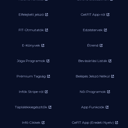
Elfelejtett jelszó
GetFIT App-ról
FIT-Útmutatók
Edzéstervek
E-Könyvek
Étrend
Jóga Programok
Bevásárlási Listák
Prémium Tagság
Belépés Jelszó Nélkül
Infók Stripe-ról
Női Programok
Táplálékkiegészítők
App Funkciók
Infó Cikkek
GeFIT App (Eredeti Nyelv)