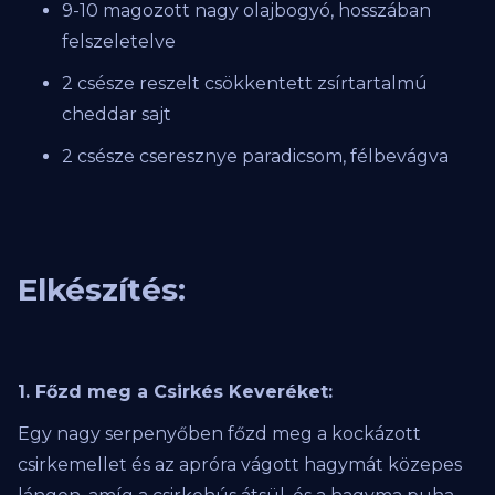
9-10 magozott nagy olajbogyó, hosszában
felszeletelve
2 csésze reszelt csökkentett zsírtartalmú
cheddar sajt
2 csésze cseresznye paradicsom, félbevágva
Elkészítés:
1. Főzd meg a Csirkés Keveréket:
Egy nagy serpenyőben főzd meg a kockázott
csirkemellet és az apróra vágott hagymát közepes