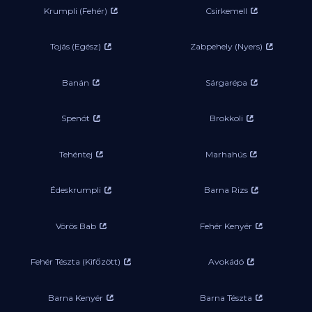
Krumpli (Fehér)
Csirkemell
Tojás (Egész)
Zabpehely (Nyers)
Banán
Sárgarépa
Spenót
Brokkoli
Tehéntej
Marhahús
Édeskrumpli
Barna Rizs
Vörös Bab
Fehér Kenyér
Fehér Tészta (Kifőzött)
Avokádó
Barna Kenyér
Barna Tészta