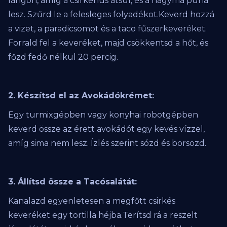
lángon, amíg a csirkehús átsül, és a hagyma puha
lesz. Szűrd le a felesleges folyadékot.Keverd hozzá
a vizet, a paradicsomot és a taco fűszerkeveréket.
Forrald fel a keveréket, majd csökkentsd a hőt, és
főzd fedő nélkül 20 percig.
2. Készítsd el az Avokádókrémet:
Egy turmixgépben vagy konyhai robotgépben
keverd össze az érett avokádót egy kevés vízzel,
amíg sima nem lesz. Ízlés szerint sózd és borsozd.
3. Állítsd össze a Tacósalátát:
Kanalazd egyenletesen a megfőtt csirkés
keveréket egy tortilla héjba.Terítsd rá a reszelt