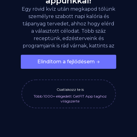
appunkkal!
Egy rövid kvíz után megkapod tőlünk
személyre szabott napi kalória és
tápanyag tervedet, ahhoz hogy elérd
a választott célodat. Több száz
receptünk, edzésterveink és
programjaink is rád várnak, kattints az
alábbi gombra!
Elindítom a fejlődésem
Csatlakozz te is
Több 1000+ elégedett GetFIT App taghoz
világszerte