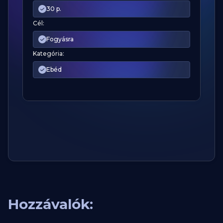
30 p.
Cél:
Fogyásra
Kategória:
Ebéd
Hozzávalók: