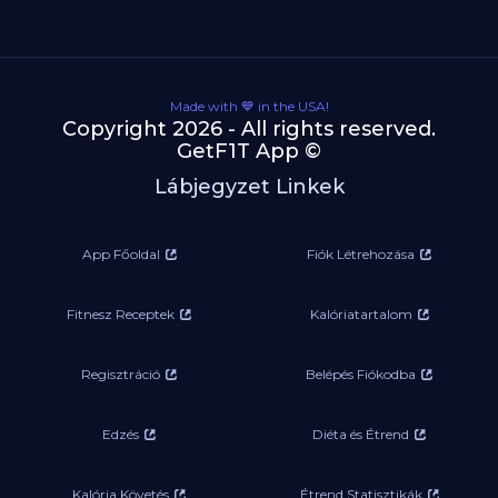
Made with 💙 in the USA!
Copyright 2026 - All rights reserved.
GetF1T App ©
Lábjegyzet Linkek
App Főoldal
Fiók Létrehozása
Fitnesz Receptek
Kalóriatartalom
Regisztráció
Belépés Fiókodba
Edzés
Diéta és Étrend
Kalória Követés
Étrend Statisztikák