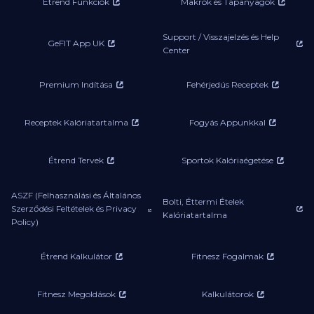
Étrend Funkciók
Makrók és Tápanyagok
Support / Visszajelzés és Help
GeFIT App UK
Center
Premium Indítása
Fehérjedús Receptek
Receptek Kalóriatartalma
Fogyás Appunkkal
Étrend Tervek
Sportok Kalóriaégetése
ASZF (Felhasználási és Általános
Bolti, Éttermi Ételek
Szerződési Feltételek és Privacy
Kalóriatartalma
Policy)
Étrend Kalkulátor
Fitnesz Fogalmak
Fitnesz Megoldások
Kalkulátorok