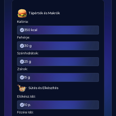
Tápérték és Makrók
Kalória:
350 kcal
Fehérje:
30 g
Szénhidrátok:
25 g
Zsírok:
15 g
Sütés és Elkészítés
Előkész.Idő:
10 p.
Főzési Idő: