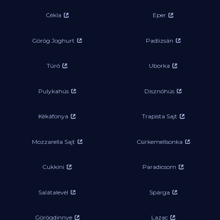
Cékla
Eper
Görög Joghurt
Padlizsán
Túró
Uborka
Pulykahús
Disznóhús
Kékáfonya
Trapista Sajt
Mozzarella Sajt
Csirkemellsonka
Cukkini
Paradicsom
Salátalevél
Spárga
Görögdinnye
Lazac