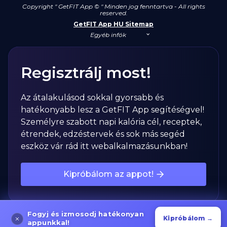
Copyright " GetFIT App © " Minden jog fenntartva - All rights
reserved.
GetFIT App HU Sitemap
Egyéb infók
Regisztrálj most!
Az átalakulásod sokkal gyorsabb és
hatékonyabb lesz a GetFIT App segítéségvel!
Személyre szabott napi kalória cél, receptek,
étrendek, edzéstervek és sok más segéd
eszköz vár rád itt webalkalmazásunkban!
Kipróbálom az appot!
Fogyj és izmosodj hatékonyan
Kipróbálom →
appunkkal!