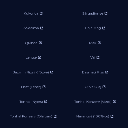
Kukorica
Sárgadinnye
Zöldalma
Chia Mag
Quinoa
Mák
Lencse
Vaj
Jázmin Rizs (Kifőzve)
Basmati Rizs
Liszt (Fehér)
Oliva Olaj
Tonhal (Nyers)
Tonhal Konzerv (Vízes)
Tonhal Konzerv (Olajban)
Narancslé (100%-os)