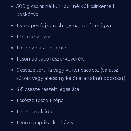
500 g csont nélküli, bőr nélküli csirkemell,
kockázva
1 közepes fej vöröshagyma, apróra vágva
1-1/2 csésze víz
1 doboz paradicsomlé
1 csomag taco fűszerkeverék
6 csésze tortilla vagy kukoricacsipsz (válassz
sütött vagy alacsony kalóriatartalmú opciókat)
4-5 csésze reszelt jégsaláta
1 csésze reszelt répa
1 érett avokádó
1 vörös paprika, kockázva