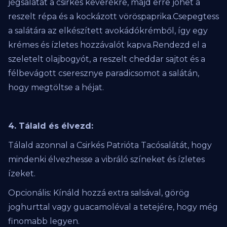
jégsalátát a csirkés keverékre, majd erre jöhet a
reszelt répa és a kockázott vöröspaprika.Csepegtess
a salátára az elkészített avokádókrémből, így egy
krémes és ízletes hozzávalót kapva.Rendezd el a
szeletelt olajbogyót, a reszelt cheddar sajtot és a
félbevágott cseresznye paradicsomot a salátán,
hogy megtöltse a héjat.
4. Tálald és élvezd:
Tálald azonnal a Csirkés Patrióta Tacósalátát, hogy
mindenki élvezhesse a vibráló színeket és ízletes
ízeket.
Opcionális: Kínáld hozzá extra salsával, görög
joghurttal vagy guacamoléval a tetejére, hogy még
finomabb legyen.