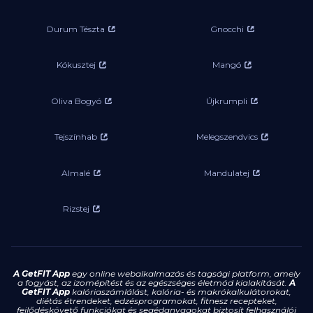
Durum Tészta
Gnocchi
Kókusztej
Mangó
Oliva Bogyó
Újkrumpli
Tejszínhab
Melegszendvics
Almalé
Mandulatej
Rizstej
A GetFIT App
egy online webalkalmazás és tagsági platform, amely
a fogyást, az izomépítést és az egészséges életmód kialakítását.
A
GetFIT App
kalóriaszámlálást, kalória- és makrókalkulátorokat,
diétás étrendeket, edzésprogramokat, fitnesz recepteket,
fejlődéskövető funkciókat és segédanyagokat biztosít felhasználói