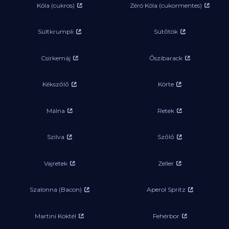
Kóla (cukros)
Zéró Kóla (cukormentes)
Sültkrumpli
Sütőtök
Csirkemáj
Őszibarack
Kékszőlő
Körte
Málna
Retek
Szilva
Szőlő
Vajretek
Zeller
Szalonna (Bacon)
Aperol Spritz
Martini Koktél
Fehérbor