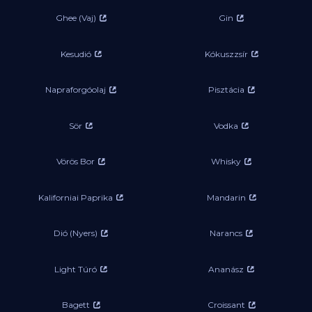
Ghee (Vaj)
Gin
Kesudió
Kókuszzsír
Napraforgóolaj
Pisztácia
Sör
Vodka
Vörös Bor
Whisky
Kaliforniai Paprika
Mandarin
Dió (Nyers)
Narancs
Light Túró
Ananász
Bagett
Croissant