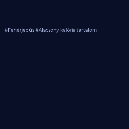
#Fehérjedús #Alacsony kalória tartalom