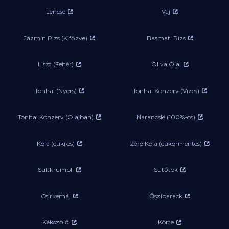
Lencse
Vaj
Jázmin Rizs (Kifőzve)
Basmati Rizs
Liszt (Fehér)
Oliva Olaj
Tonhal (Nyers)
Tonhal Konzerv (Vízes)
Tonhal Konzerv (Olajban)
Narancslé (100%-os)
Kóla (cukros)
Zéró Kóla (cukormentes)
Sültkrumpli
Sütőtök
Csirkemáj
Őszibarack
Kékszőlő
Körte