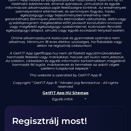
található edzéstervek, étrendi ajánlások, útmutatók és egyéb
információk alkalmazása saját felelősségre történik. Az eredmények
személyenként eltérhetnek, és semmilyen fogyási, hízási,
egészségügyi vagy teljesítménybeli eredmény nem
garantálható.Bármilyen jelentős életmódbeli változtatás, diéta vagy
új edzésprogram megkezdése előtt javasolt konzultálni orvossal
vagy megfelelő egészségügyi szakemberrel, különösen fennálló
egészségügyi állapot, sérülés vagy egyéb kockázati tényező esetén.
Online alkalmazásunk kiskorúak és gyermekek számára nem
alkalmas. Minimum 18 éves életkor szükséges, ha fiatalabb vagy
akkor ne regisztrálj oldalunkon.
A GetFIT App (getfitapp.hu) nem áll fizetett együttműködésben
harmadik felekkel vagy márkákkal, hacsak azt külön nem jelezzük.
Az oldalon, cikkekben és egyéb informatív tartalmakban megjelenő
harmadik fél logók, márkanevek és termékek az adott cégek
szellemi tulajdonát képezik.”
This website is operated by GetFIT App
©
Copyright " GetFIT App © " Minden jog fenntartva - All rights
reserved.
GetFIT App HU Sitemap
Egyéb infók
Regisztrálj most!