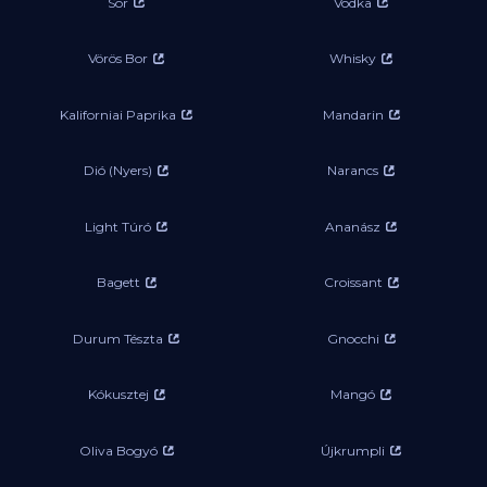
Sör
Vodka
Vörös Bor
Whisky
Kaliforniai Paprika
Mandarin
Dió (Nyers)
Narancs
Light Túró
Ananász
Bagett
Croissant
Durum Tészta
Gnocchi
Kókusztej
Mangó
Oliva Bogyó
Újkrumpli