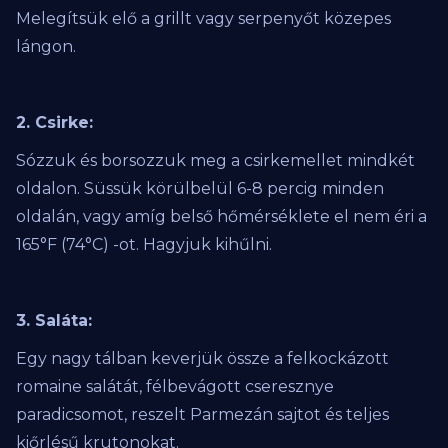
Melegítsük elő a grillt vagy serpenyőt közepes
lángon.
2. Csirke:
Sózzuk és borsozzuk meg a csirkemellet mindkét
oldalon. Süssük körülbelül 6-8 percig minden
oldalán, vagy amíg belső hőmérséklete el nem éri a
165°F (74°C) -ot. Hagyjuk kihűlni.
3. Saláta:
Egy nagy tálban keverjük össze a felkockázott
romaine salátát, félbevágott cseresznye
paradicsomot, reszelt Parmezán sajtot és teljes
kiőrlésű krutonokat.