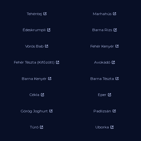
Tehéntej
Marhahús
Édeskrumpli
Barna Rizs
Vörös Bab
Fehér Kenyér
Fehér Tészta (Kifőzött)
Avokádó
Barna Kenyér
Barna Tészta
Cékla
Eper
Görög Joghurt
Padlizsán
Túró
Uborka