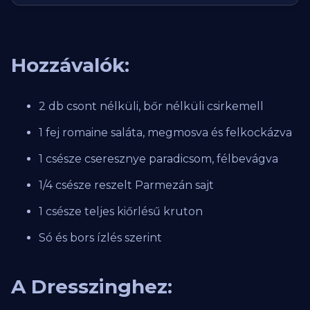
Hozzávalók:
2 db csont nélküli, bőr nélküli csirkemell
1 fej romaine saláta, megmosva és felkockázva
1 csésze cseresznye paradicsom, félbevágva
1/4 csésze reszelt Parmezán sajt
1 csésze teljes kiőrlésű kruton
Só és bors ízlés szerint
A Dresszinghez: