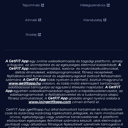
Tejszínhab
Melegszendvics
Almalé
Mandulatej
Rizstej
A GetFIT App
egy online webalkalmazás és tagsági platform, amely
a fogyást, az izomépítést és az egészséges életmód kialakítását.
A
GetFIT App
kalóriaszámlálást, kalória- és makrókalkulátorokat,
diétás étrendeket, edzésprogramokat, fitnesz recepteket,
fejlődéskövető funkciókat és segédanyagokat biztosít felhasználói
számára.
A GetFIT App
több nyelven is elérhető, köztük magyarul a
www.getfitapp.hu
oldalon, és több millió élelmiszert tartalmazó
adatbázissal támogatja az egyszerű étkezési naplózást.
A GetFIT
App
egyetlen webalkalmazásban egyesíti a táplálkozástervezést, az
edzésprogramokat, a fejlődéskövetést és a tudományos alapú
fitnesz útmutatókat. A
GetFIT App
globális angol nyelvű oldala a
www.joingetfitapp.com
címen érhető el.
GetFIT App (getfitapp.hu) által biztosított tartalmak és információk
csak és kizárólag kizárólag tájékoztató jellegűek, és nem minősülnek
orvosi, egészségügyi vagy szakmai tanácsadásnak. A platform
elsősorban egészséges felnőttek számára készült, akik életmódjuk
javítását vagy általános fittségük fejlesztését szeretnék támogatni.A
GetFIT App oldala és szolgálatásának használata, valamint az itt