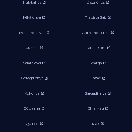
Pulykahús
Disznóhús
Kékáfonya
Trapista Sajt
Mozzarella Sajt
Csirkemellsonka
Cukkini
Paradicsom
Salátalevél
Spárga
Görögdinnye
Lazac
Kukorica
Sárgadinnye
Zöldalma
Chia Mag
Quinoa
Mák