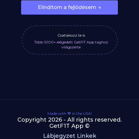
Elindítom a fejlődésem
Csatlakozz te is
Több 1000+ elégedett GetFIT App taghoz
világszerte
Made with 💙 in the USA!
Copyright 2026 - All rights reserved.
GetF1T App ©
Lábjegyzet Linkek