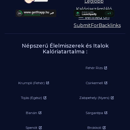
Népszerű Élelmiszerek és Italok
Kalóriatartalma :
Fehér Rizs
Krumpli (Fehér)
Csirkemell
Tojás (Egész)
Zabpehely (Nyers)
Banán
Sárgarépa
Spenót
Brokkoli