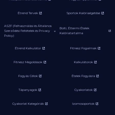
Étrend Tervek
Sportok Kalóriaégetése
ASZF (Felhasználási és Általános
Bolti, Éttermi Ételek
Szerződési Feltételek és Privacy
Kalóriatartalma
Policy)
Étrend Kalkulátor
Fitnesz Fogalmak
Fitnesz Megoldások
Kalkulátorok
Fogyás Célok
Ételek Fogyásra
Tápanyagok
Gyakorlatok
Gyakorlat Kategóriák
Izomcsoportok