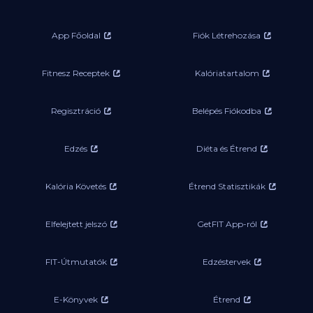
App Főoldal
Fiók Létrehozása
Fitnesz Receptek
Kalóriatartalom
Regisztráció
Belépés Fiókodba
Edzés
Diéta és Étrend
Kalória Követés
Étrend Statisztikák
Elfelejtett jelszó
GetFIT App-ról
FIT-Útmutatók
Edzéstervek
E-Könyvek
Étrend