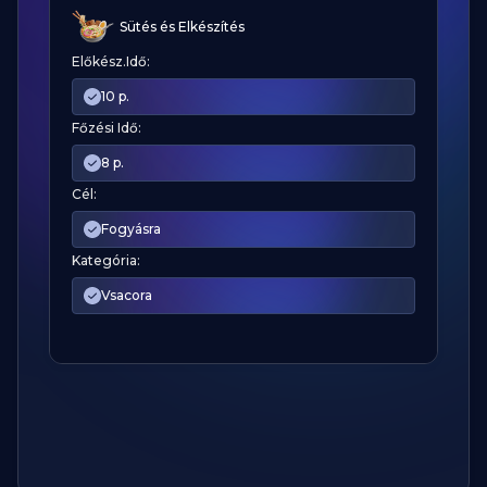
Sütés és Elkészítés
Előkész.Idő:
10 p.
Főzési Idő:
8 p.
Cél:
Fogyásra
Kategória:
Vsacora