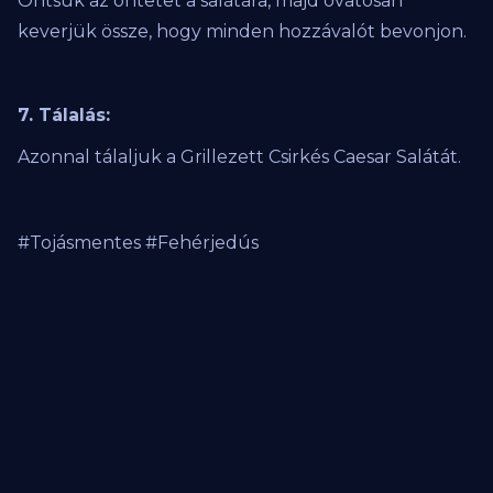
Öntsük az öntetet a salátára, majd óvatosan
keverjük össze, hogy minden hozzávalót bevonjon.
7. Tálalás:
Azonnal tálaljuk a Grillezett Csirkés Caesar Salátát.
#Tojásmentes #Fehérjedús