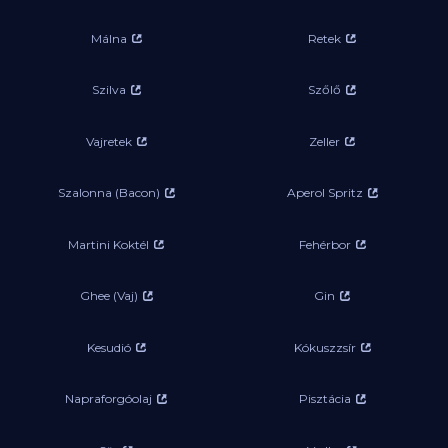
Málna
Retek
Szilva
Szőlő
Vajretek
Zeller
Szalonna (Bacon)
Aperol Spritz
Martini Koktél
Fehérbor
Ghee (Vaj)
Gin
Kesudió
Kókuszzsír
Napraforgóolaj
Pisztácia