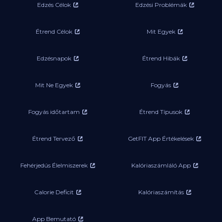
Edzés Célok
Edzési Problémák
Étrend Célok
Mit Egyek
Edzésnapok
Étrend Hibák
Mit Ne Egyek
Fogyás
Fogyás időtartam
Étrend Típusok
Étrend Tervező
GetFIT App Értékelések
Fehérjedús Élelmiszerek
Kalóriaszámláló App
Calorie Deficit
Kalóriaszámítás
App Bemutató