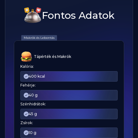
Fontos Adatok
Makrók és Lebontás
Tápérték és Makrók
Kalória:
400 kcal
Fehérje:
40 g
Szénhidrátok:
45 g
Zsírok:
10 g