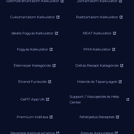
Szénhidráttartalom Kalkulátor
Zsírtartalom Kalkulátor
Cukortartalom Kalkulátor
Rosttartalom Kalkulátor
Ideális Fogyás Kalkulátor
NEAT Kalkulátor
Fogyás Kalkulátor
FFMI Kalkulátor
Élelmiszer Kategóriák
Diétás Recept Kategóriák
Étrend Funkciók
Makrók és Tápanyagok
Support / Visszajelzés és Help
GeFIT App UK
Center
Premium Indítása
Fehérjedús Receptek
Receptek Kalóriatartalma
Fogyás Appunkkal