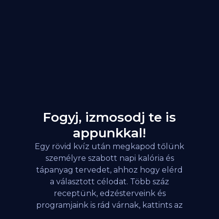
Fogyj, izmosodj te is
appunkkal!
Egy rövid kvíz után megkapod tőlünk
személyre szabott napi kalória és
tápanyag tervedet, ahhoz hogy elérd
a választott célodat. Több száz
receptünk, edzésterveink és
programjaink is rád várnak, kattints az
alábbi gombra!