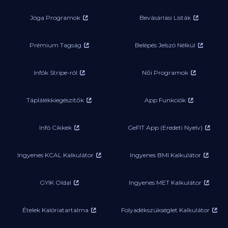
Jóga Programok
Bevásárlási Listák
Prémium Tagság
Belépés Jelszó Nélkül
Infók Stripe-ról
Női Programok
Táplálékkiegészítők
App Funkciók
Infó Cikkek
GeFIT App (Eredeti Nyelv)
Ingyenes KCAL Kalkulátor
Ingyenes BMI Kalkulátor
GYIK Oldal
Ingyenes MET Kalkulátor
Ételek Kalóriatartalma
Folyadékszükséglet Kalkulátor