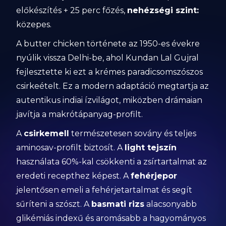
előkészítés + 25 perc főzés,
nehézségi szint:
közepes.
A butter chicken története az 1950-es évekre
nyúlik vissza Delhi-be, ahol Kundan Lal Gujral
fejlesztette ki ezt a krémes paradicsomszószos
csirkeételt. Ez a modern adaptáció megtartja az
autentikus indiai ízvilágot, miközben drámaian
javítja a makrótápanyag-profilt.
A
csirkemell
természetesen sovány és teljes
aminosav-profilt biztosít. A
light tejszín
használata 60%-kal csökkenti a zsírtartalmat az
eredeti recepthez képest. A
fehérjepor
jelentősen emeli a fehérjetartalmat és segít
sűríteni a szószt. A
basmati rizs
alacsonyabb
glikémiás indexű és aromásabb a hagyományos