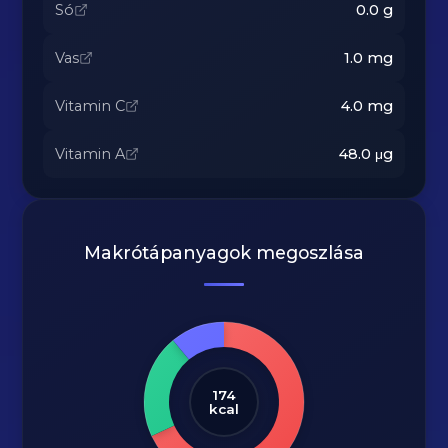
Só
0.0
g
Vas
1.0
mg
Vitamin C
4.0
mg
Vitamin A
48.0
μg
Makrótápanyagok megoszlása
174
kcal