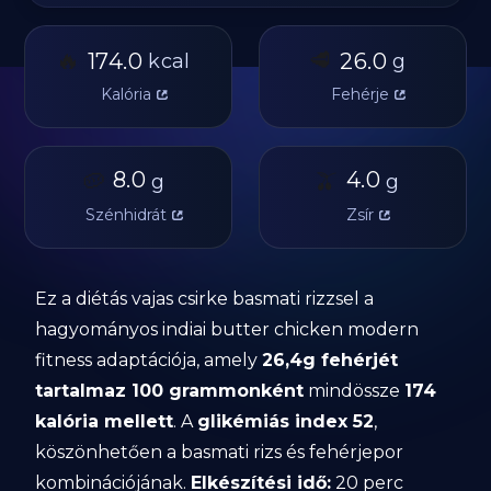
🔥
🥩
174.0
26.0
kcal
g
Kalória
Fehérje
🥔
8.0
🫒
4.0
g
g
Szénhidrát
Zsír
Ez a diétás vajas csirke basmati rizzsel a
hagyományos indiai butter chicken modern
fitness adaptációja, amely
26,4g fehérjét
tartalmaz 100 grammonként
mindössze
174
kalória mellett
. A
glikémiás index 52
,
köszönhetően a basmati rizs és fehérjepor
kombinációjának.
Elkészítési idő:
20 perc