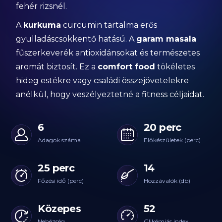
fehér rizsnél.
A
kurkuma
curcumin tartalma erős
gyulladáscsökkentő hatású. A
garam masala
fűszerkeverék antioxidánsokat és természetes
aromát biztosít. Ez a
comfort food
tökéletes
hideg estékre vagy családi összejövetelekre
anélkül, hogy veszélyeztetné a fitness céljaidat.
6
20 perc
Adagok száma
Előkészületek (perc)
25 perc
14
Főzési idő (perc)
Hozzávalók (db)
Közepes
52
Nehézség
Glikémiás index