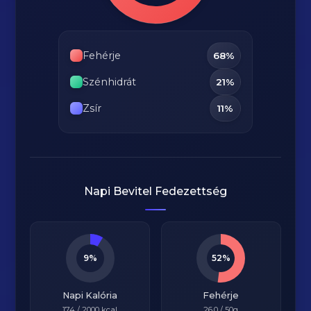
Fehérje
68%
Szénhidrát
21%
Zsír
11%
Napi Bevitel Fedezettség
9%
52%
Napi Kalória
Fehérje
174
/
2000
kcal
26.0
/ 50g