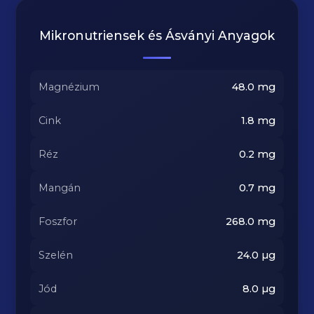
Mikronutriensek és Ásványi Anyagok
Magnézium
48.0
mg
Cink
1.8
mg
Réz
0.2
mg
Mangán
0.7
mg
Foszfor
268.0
mg
Szelén
24.0
µg
Jód
8.0
µg