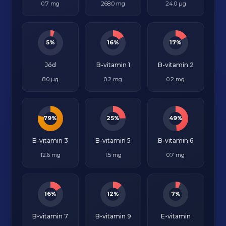
0.7 mg
268.0 mg
24.0 µg
5%
16%
17%
Jód
B-vitamin 1
B-vitamin 2
8.0 µg
0.2 mg
0.2 mg
79%
25%
49%
B-vitamin 3
B-vitamin 5
B-vitamin 6
12.6 mg
1.5 mg
0.7 mg
16%
12%
7%
B-vitamin 7
B-vitamin 9
E-vitamin