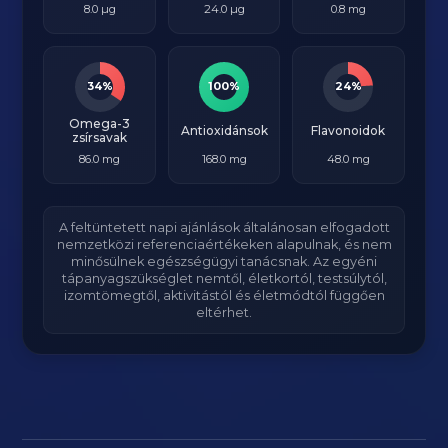
8.0 µg
24.0 µg
0.8 mg
34%
100%
24%
Omega-3
Antioxidánsok
Flavonoidok
zsírsavak
86.0 mg
168.0 mg
48.0 mg
A feltüntetett napi ajánlások általánosan elfogadott
nemzetközi referenciaértékeken alapulnak, és nem
minősülnek egészségügyi tanácsnak. Az egyéni
tápanyagszükséglet nemtől, életkortól, testsúlytól,
izomtömegtől, aktivitástól és életmódtól függően
eltérhet.