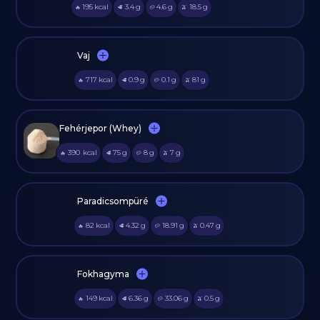
195
kcal
3.4
g
4.6
g
18.5
g
🔥
🥩
🥔
🫒
Vaj
717
kcal
0.9
g
0.1
g
81
g
🔥
🥩
🥔
🫒
Fehérjepor (Whey)
390
kcal
75
g
8
g
7
g
🔥
🥩
🥔
🫒
Paradicsompüré
82
kcal
4.32
g
18.91
g
0.47
g
🔥
🥩
🥔
🫒
Fokhagyma
149
kcal
6.36
g
33.06
g
0.5
g
🔥
🥩
🥔
🫒