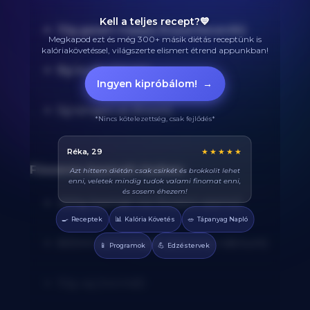
Kell a teljes recept?💙
10g garam masala (fűszerkeverék)
Megkapod ezt és még 300+ másik diétás receptünk is
kalóriakövetéssel, világszerte elismert étrend appunkban!
8g kurkuma por
Ingyen kipróbálom!
→
5g tengeri só (finom)
*Nincs kötelezettség, csak fejlődés*
Balázs, 38
★★★★★
Fűszeres basmati rizshez:
Végre tudom pontosan mennyi fehérjét eszem
naponta. A kaloriaszámláló sokat segít, előtte
össze-vissza zabáltam...
300g basmati rizs (hosszú szemű)
🍳
📊
🥗
Receptek
Kalória Követés
Tápanyag Napló
600ml csirkealaplé (alacsony nátrium)
📱
💪
Programok
Edzéstervek
10g vaj (normál)