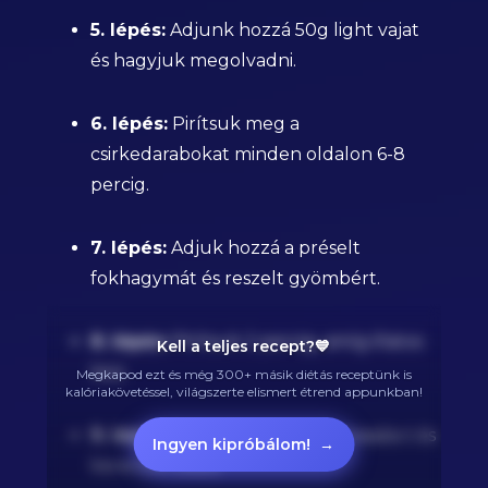
5. lépés:
Adjunk hozzá 50g light vajat
és hagyjuk megolvadni.
6. lépés:
Pirítsuk meg a
csirkedarabokat minden oldalon 6-8
percig.
7. lépés:
Adjuk hozzá a préselt
fokhagymát és reszelt gyömbért.
8. lépés:
Pirítsuk 2 percig, amíg illatos
Kell a teljes recept?💙
lesz.
Megkapod ezt és még 300+ másik diétás receptünk is
kalóriakövetéssel, világszerte elismert étrend appunkban!
9. lépés:
Szórjuk rá a garam masala-t és
Ingyen kipróbálom!
→
keverjük össze.