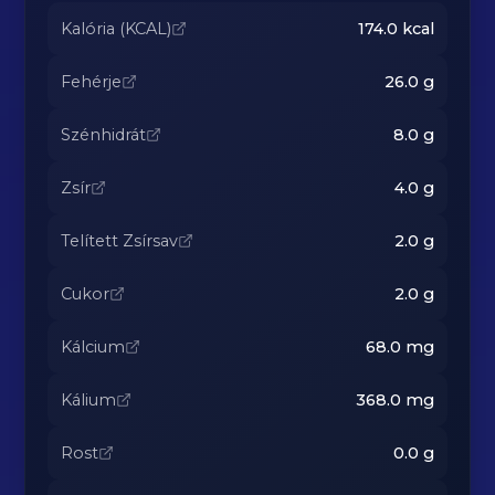
Kalória (KCAL)
174.0
kcal
Fehérje
26.0
g
Szénhidrát
8.0
g
Zsír
4.0
g
Telített Zsírsav
2.0
g
Cukor
2.0
g
Kálcium
68.0
mg
Kálium
368.0
mg
Rost
0.0
g