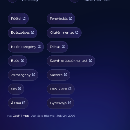
Főétel
Fehérjedús
Egészséges
Gluténmentes
Kalóriaszegény
Diétás
Ebéd
Szénhidrátcsökkentett
Zsírszegény
Vacsora
Sós
Low-Carb
Ázsiai
Gyorskaja
Írta:
GetFIT App
Utoljásra frissítve:
July 24, 2026