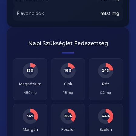
Flavonoidok
48.0
mg
Napi Szükséglet Fedezettség
13%
18%
24%
Magnézium
Cink
Réz
48.0 mg
1.8 mg
0.2 mg
34%
38%
44%
Mangán
Foszfor
Szelén