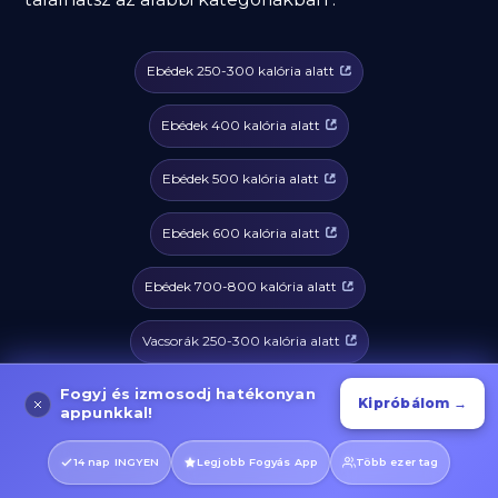
Ebédek 250-300 kalória alatt
Ebédek 400 kalória alatt
Ebédek 500 kalória alatt
Ebédek 600 kalória alatt
Ebédek 700-800 kalória alatt
Vacsorák 250-300 kalória alatt
Fogyj és izmosodj hatékonyan
Vacsorák 400 kalória alatt
Kipróbálom →
appunkkal!
Vacsorák 500 kalória alatt
14 nap INGYEN
Legjobb Fogyás App
Több ezer tag