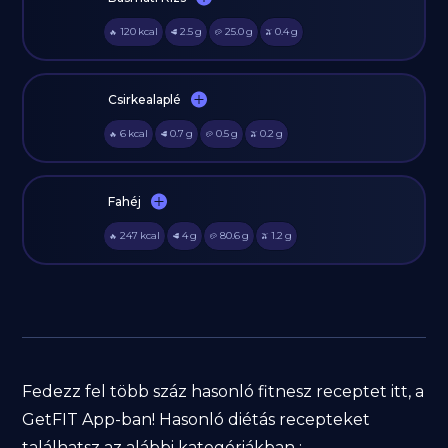
120
kcal
2.5
g
25.0
g
0.4
g
🔥
🥩
🥔
🫒
Csirkealaplé
6
kcal
0.7
g
0.5
g
0.2
g
🔥
🥩
🥔
🫒
Fahéj
247
kcal
4
g
80.6
g
1.2
g
🔥
🥩
🥔
🫒
Fedezz fel több száz hasonló fitnesz receptet itt, a
GetFIT App-ban! Hasonló diétás recepteket
találhatsz az alábbi kategóriákban :