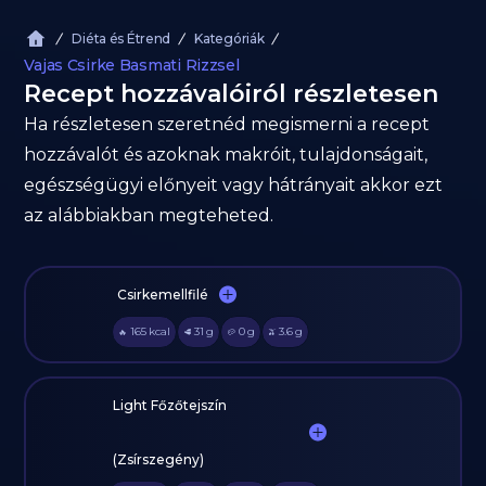
Diéta és Étrend
Kategóriák
Vajas Csirke Basmati Rizzsel
Recept hozzávalóiról részletesen
Ha részletesen szeretnéd megismerni a recept
hozzávalót és azoknak makróit, tulajdonságait,
egészségügyi előnyeit vagy hátrányait akkor ezt
az alábbiakban megteheted.
Csirkemellfilé
165
kcal
31
g
0
g
3.6
g
🔥
🥩
🥔
🫒
Light Főzőtejszín
(Zsírszegény)