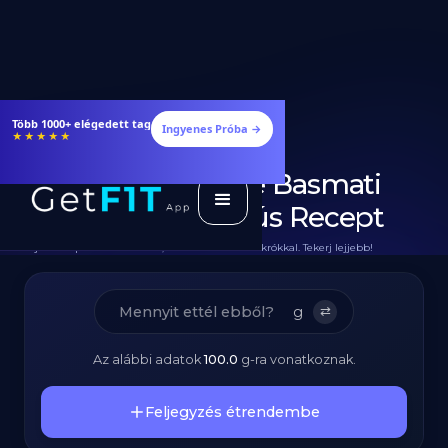
Étrendek, receptek és edzéstervek
Ingyenes Próba →
★★★★★
Diétás Vajas Csirke Basmati
Rizzsel - Fehérjedús Recept
Teljes Recept Hozzávalókkal, Elkészítéssel és Makrókkal. Tekerj lejjebb!
g
⇄
Az alábbi adatok
100.0
g
-ra vonatkoznak.
Feljegyzés étrendembe