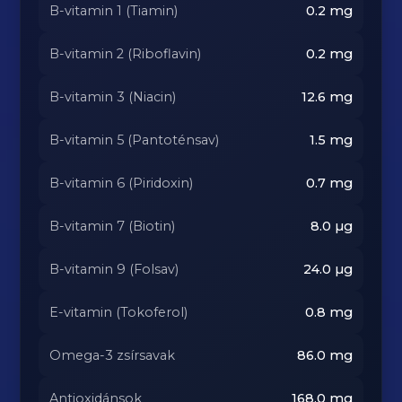
B-vitamin 1 (Tiamin)
0.2
mg
B-vitamin 2 (Riboflavin)
0.2
mg
B-vitamin 3 (Niacin)
12.6
mg
B-vitamin 5 (Pantoténsav)
1.5
mg
B-vitamin 6 (Piridoxin)
0.7
mg
B-vitamin 7 (Biotin)
8.0
µg
B-vitamin 9 (Folsav)
24.0
µg
E-vitamin (Tokoferol)
0.8
mg
Omega-3 zsírsavak
86.0
mg
Antioxidánsok
168.0
mg