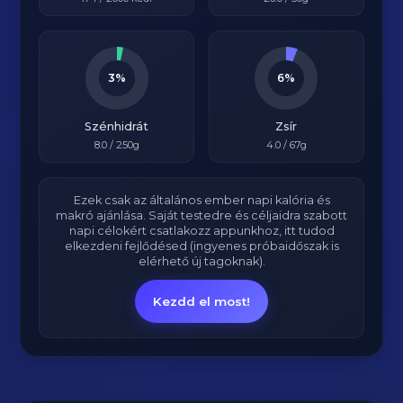
3%
6%
Szénhidrát
Zsír
8.0
/ 250g
4.0
/ 67g
Ezek csak az általános ember napi kalória és
makró ajánlása. Saját testedre és céljaidra szabott
napi célokért csatlakozz appunkhoz, itt tudod
elkezdeni fejlődésed (ingyenes próbaidőszak is
elérhető új tagoknak).
Kezdd el most!