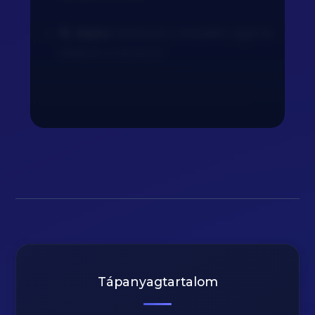
15. lépés:
Ízesítsük a maradék vajjal és
tálaljuk a csirkével.
Tápanyagtartalom