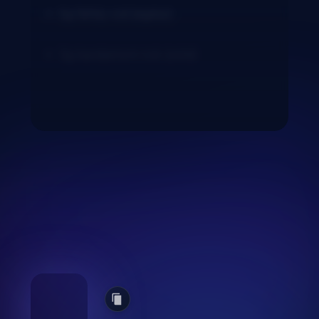
5g fahéj rúd (egész)
3g kardamom tok (zöld)