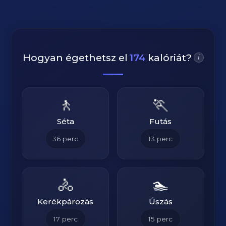
Hogyan égethetsz el
174
kalóriát?
i
🚶
🏃
Séta
Futás
36
perc
13
perc
🚴
🏊
Kerékpározás
Úszás
17
perc
15
perc