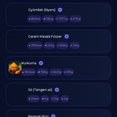
Gyömbér (Nyers)
80
kcal
1.82
g
17.77
g
0.75
g
🔥
🥩
🥔
🫒
Garam Masala Fűszer
379
kcal
14.3
g
50.8
g
7.8
g
🔥
🥩
🥔
🫒
Kurkuma
354
kcal
7.83
g
64.9
g
9.9
g
🔥
🥩
🥔
🫒
Só (Tengeri só)
0
kcal
0
g
0
g
0
g
🔥
🥩
🥔
🫒
Basmati Rizs