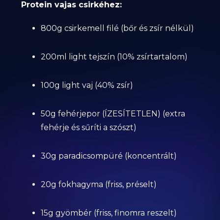
Protein vajas csirkéhez:
800g csirkemell filé (bőr és zsír nélkül)
200ml light tejszín (10% zsírtartalom)
100g light vaj (40% zsír)
50g fehérjepor (ÍZESÍTETLEN) (extra
fehérje és sűríti a szószt)
30g paradicsompüré (koncentrált)
20g fokhagyma (friss, préselt)
15g gyömbér (friss, finomra reszelt)