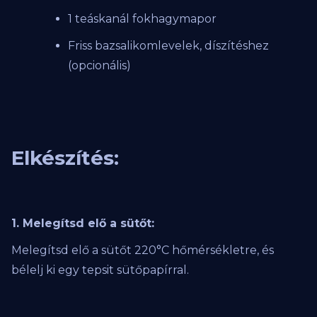
1 teáskanál fokhagymapor
Friss bazsalikomlevelek, díszítéshez
(opcionális)
Elkészítés:
1. Melegítsd elő a sütőt:
Melegítsd elő a sütőt 220°C hőmérsékletre, és
bélelj ki egy tepsit sütőpapírral.