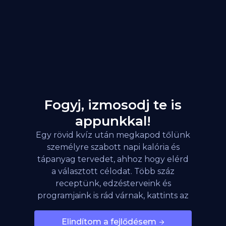
Fogyj, izmosodj te is
appunkkal!
Egy rövid kvíz után megkapod tőlünk
személyre szabott napi kalória és
tápanyag tervedet, ahhoz hogy elérd
a választott célodat. Több száz
receptünk, edzésterveink és
programjaink is rád várnak, kattints az
alábbi gombra!
Elindítom a fejlődésem