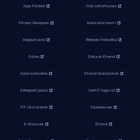
App Főoldal
Fiók Létrehozása
Fitnesz Receptek
Kalóriatartalom
Regisztráció
Belépés Fiókodba
Edzés
Diéta és Étrend
Kalória Követés
Étrend Statisztikák
Elfelejtett jelszó
GetFIT App-ról
FIT-Útmutatók
Edzéstervek
E-Könyvek
Étrend