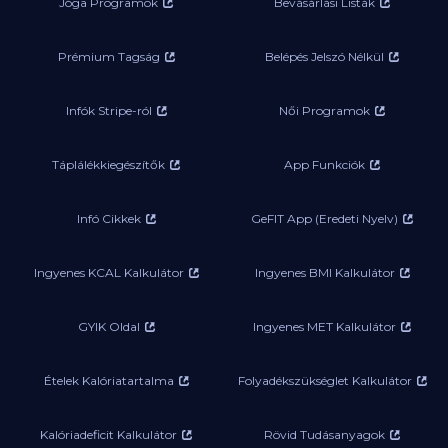
Jóga Programok
Bevásárlási Listák
Prémium Tagság
Belépés Jelszó Nélkül
Infók Stripe-ról
Női Programok
Táplálékkiegészítők
App Funkciók
Infó Cikkek
GeFIT App (Eredeti Nyelv)
Ingyenes KCAL Kalkulátor
Ingyenes BMI Kalkulátor
GYIK Oldal
Ingyenes MET Kalkulátor
Ételek Kalóriatartalma
Folyadékszükséglet Kalkulátor
Kalóriadeficit Kalkulátor
Rövid Tudásanyagok