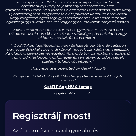
személyenként eltérhetnek, és semmilyen fogyási, hízási,
egészségügyi vagy teljesítménybeli eredmény nem
garantálható.Bármilyen jelentős életmódbeli változtatás, diéta vagy
új edzésprogram megkezdése előtt javasolt konzultálni orvossal
vagy megfelelő egészségügyi szakemberrel, különösen fennálló
egészségügyi állapot, sérülés vagy egyéb kockázati tényező esetén.
Online alkalmazásunk kiskorúak és gyermekek számára nem
alkalmas. Minimum 18 éves életkor szükséges, ha fiatalabb vagy
akkor ne regisztrálj oldalunkon.
A GetFIT App (getfitapp.hu) nem áll fizetett együttműködésben
harmadik felekkel vagy márkákkal, hacsak azt külön nem jelezzük.
Az oldalon, cikkekben és egyéb informatív tartalmakban megjelenő
harmadik fél logók, márkanevek és termékek az adott cégek
szellemi tulajdonát képezik.”
This website is operated by GetFIT App
©
Copyright " GetFIT App © " Minden jog fenntartva - All rights
reserved.
GetFIT App HU Sitemap
Egyéb infók
Regisztrálj most!
Az átalakulásod sokkal gyorsabb és