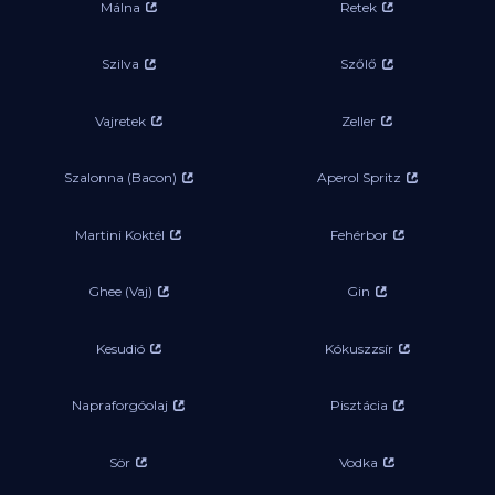
Málna
Retek
Szilva
Szőlő
Vajretek
Zeller
Szalonna (Bacon)
Aperol Spritz
Martini Koktél
Fehérbor
Ghee (Vaj)
Gin
Kesudió
Kókuszzsír
Napraforgóolaj
Pisztácia
Sör
Vodka