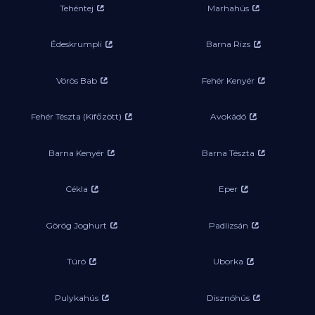
Tehéntej
Marhahús
Édeskrumpli
Barna Rizs
Vörös Bab
Fehér Kenyér
Fehér Tészta (Kifőzött)
Avokádó
Barna Kenyér
Barna Tészta
Cékla
Eper
Görög Joghurt
Padlizsán
Túró
Uborka
Pulykahús
Disznóhús