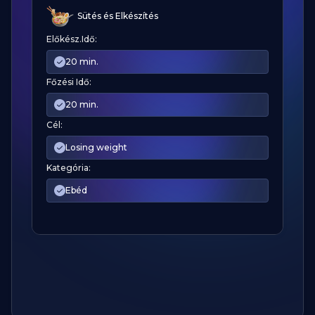
Sütés és Elkészítés
Előkész.Idő:
20 min.
Főzési Idő:
20 min.
Cél:
Losing weight
Kategória:
Ebéd