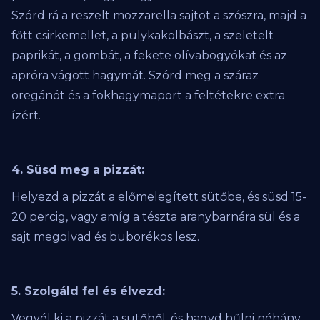
Szórd rá a reszelt mozzarella sajtot a szószra, majd a
főtt csirkemellet, a pulykakolbászt, a szeletelt
paprikát, a gombát, a fekete olívabogyókat és az
apróra vágott hagymát. Szórd meg a száraz
oregánót és a fokhagymaport a feltétekre extra
ízért.
4. Süsd meg a pizzát:
Helyezd a pizzát a előmelegített sütőbe, és süsd 15-
20 percig, vagy amíg a tészta aranybarnára sül és a
sajt megolvad és buborékos lesz.
5. Szolgáld fel és élvezd:
Vegyél ki a pizzát a sütőből, és hagyd hűlni néhány