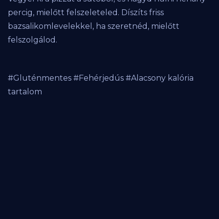
percig, mielőtt felszeleteled. Díszíts friss
bazsalikomlevelekkel, ha szeretnéd, mielőtt
felszolgálod.
#Gluténmentes #Fehérjedús #Alacsony kalória
tartalom