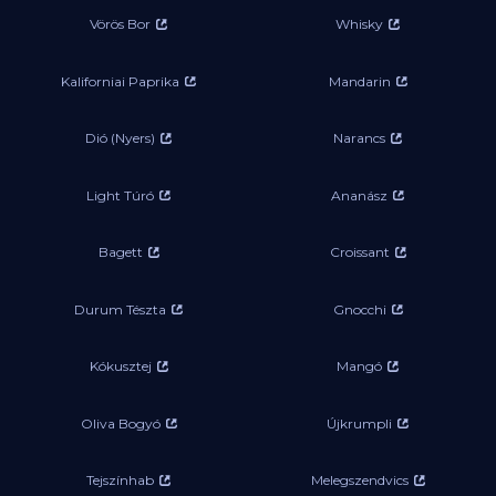
Vörös Bor
Whisky
Kaliforniai Paprika
Mandarin
Dió (Nyers)
Narancs
Light Túró
Ananász
Bagett
Croissant
Durum Tészta
Gnocchi
Kókusztej
Mangó
Oliva Bogyó
Újkrumpli
Tejszínhab
Melegszendvics