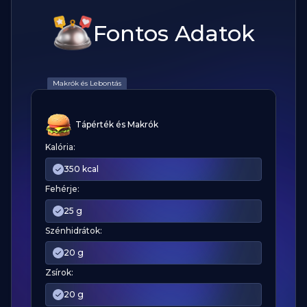
Fontos Adatok
Makrók és Lebontás
Tápérték és Makrók
Kalória:
350 kcal
Fehérje:
25 g
Szénhidrátok:
20 g
Zsírok:
20 g