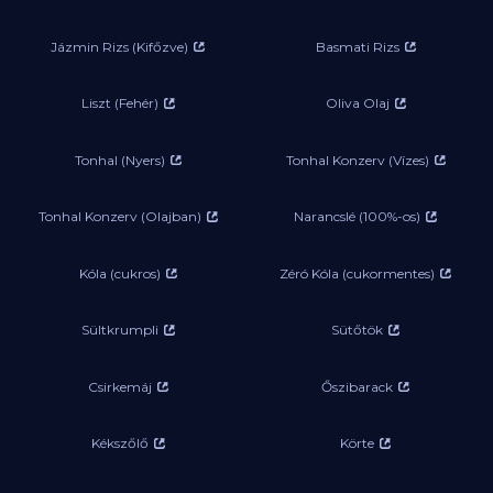
Jázmin Rizs (Kifőzve)
Basmati Rizs
Liszt (Fehér)
Oliva Olaj
Tonhal (Nyers)
Tonhal Konzerv (Vízes)
Tonhal Konzerv (Olajban)
Narancslé (100%-os)
Kóla (cukros)
Zéró Kóla (cukormentes)
Sültkrumpli
Sütőtök
Csirkemáj
Őszibarack
Kékszőlő
Körte