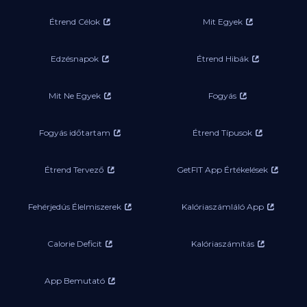
Étrend Célok
Mit Egyek
Edzésnapok
Étrend Hibák
Mit Ne Egyek
Fogyás
Fogyás időtartam
Étrend Típusok
Étrend Tervező
GetFIT App Értékelések
Fehérjedús Élelmiszerek
Kalóriaszámláló App
Calorie Deficit
Kalóriaszámítás
App Bemutató