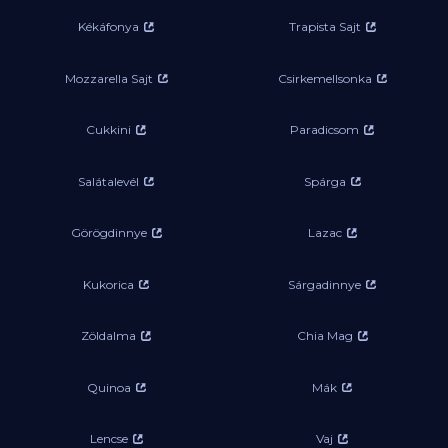
Kékáfonya
Trapista Sajt
Mozzarella Sajt
Csirkemellsonka
Cukkini
Paradicsom
Salátalevél
Spárga
Görögdinnye
Lazac
Kukorica
Sárgadinnye
Zöldalma
Chia Mag
Quinoa
Mák
Lencse
Vaj