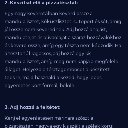
2. Készítsd elő a pizzatésztát:
Egy nagy keverőtálban keverd össze a
mandulalisztet, kókuszlisztet, sütőport és sót, amíg
jól össze nem keverednek. Adj hozzá a tojást,
mandulatejet és olívaolajat a száraz hozzávalókhoz,
és keverd össze, amíg egy tészta nem képződik. Ha
a tészta túl ragacsos, adj hozzá egy kis
mandulalisztet, amíg meg nem kapja a megfelelő
állagot. Helyezd a tésztagombócot a készített
tepsire, majd használd a kezed, hogy lapos,
egyenletes kört formálj belőle.
3. Adj hozzá a feltétet:
Kenj el egyenletesen marinara szószt a
pizzatésztán, hagyva egy kis szélt a szélek körül.