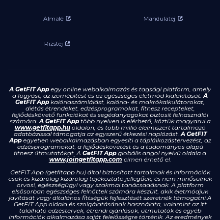
Almalé
Mandulatej
Rizstej
A GetFIT App
egy online webalkalmazás és tagsági platform, amely
a fogyást, az izomépítést és az egészséges életmód kialakítását.
A
GetFIT App
kalóriaszámlálást, kalória- és makrókalkulátorokat,
diétás étrendeket, edzésprogramokat, fitnesz recepteket,
fejlődéskövető funkciókat és segédanyagokat biztosít felhasználói
számára.
A GetFIT App
több nyelven is elérhető, köztük magyarul a
www.getfitapp.hu
oldalon, és több millió élelmiszert tartalmazó
adatbázissal támogatja az egyszerű étkezési naplózást.
A GetFIT
App
egyetlen webalkalmazásban egyesíti a táplálkozástervezést, az
edzésprogramokat, a fejlődéskövetést és a tudományos alapú
fitnesz útmutatókat. A
GetFIT App
globális angol nyelvű oldala a
www.joingetfitapp.com
címen érhető el.
GetFIT App (getfitapp.hu) által biztosított tartalmak és információk
csak és kizárólag kizárólag tájékoztató jellegűek, és nem minősülnek
orvosi, egészségügyi vagy szakmai tanácsadásnak. A platform
elsősorban egészséges felnőttek számára készült, akik életmódjuk
javítását vagy általános fittségük fejlesztését szeretnék támogatni.A
GetFIT App oldala és szolgálatásának használata, valamint az itt
található edzéstervek, étrendi ajánlások, útmutatók és egyéb
információk alkalmazása saját felelősségre történik. Az eredmények