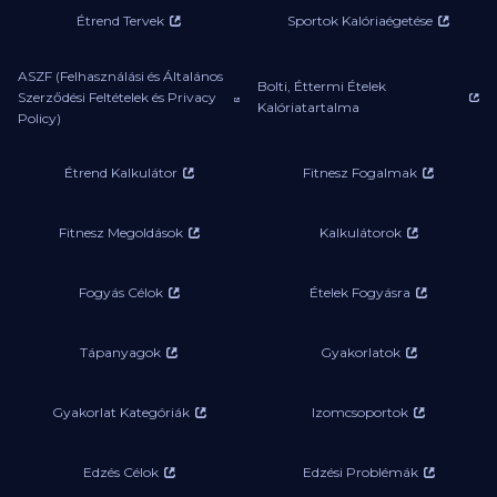
Étrend Tervek
Sportok Kalóriaégetése
ASZF (Felhasználási és Általános
Bolti, Éttermi Ételek
Szerződési Feltételek és Privacy
Kalóriatartalma
Policy)
Étrend Kalkulátor
Fitnesz Fogalmak
Fitnesz Megoldások
Kalkulátorok
Fogyás Célok
Ételek Fogyásra
Tápanyagok
Gyakorlatok
Gyakorlat Kategóriák
Izomcsoportok
Edzés Célok
Edzési Problémák