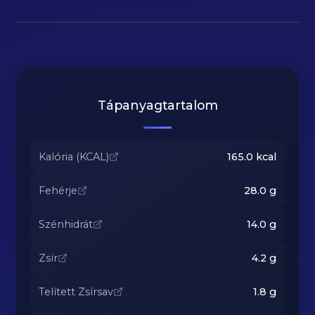
Tápanyagtartalom
Kalória (KCAL)
165.0
kcal
Fehérje
28.0
g
Szénhidrát
14.0
g
Zsír
4.2
g
Telített Zsírsav
1.8
g