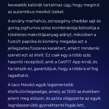
kevesebb kalóriát tartalmaz úgy, hogy megőrzi
az autentikus mexikói ízeket.
A sovány marhahús, zsírszegény cheddar sajt és
görög joghurtos szósz kombinációja biztosítja a
tökéletes makrótápanyag arányt, miközben a
füstölt paprika és kömény megadja azt a
jellegzetes fűszeres karaktert, amiért mindenki
szereti ezt az ételt. Ez csak egy a több száz
hasonló receptből, amit a GetFIT App kínál, és
ha tetszik ez, garantáljuk, hogy a többi is el fog
ragadtatni.
A taco Mexikó egyik legismertebb
ételkülönlegessége, amely az 1500-as években
jelent meg először, és azóta világszerte az egyik
legnépszerűbb gyorséttermi fogás lett,