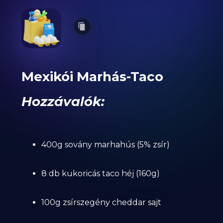
Mexikói Marhás-Taco
Hozzávalók:
400g sovány marhahús (5% zsír)
8 db kukoricás taco héj (160g)
100g zsírszegény cheddar sajt