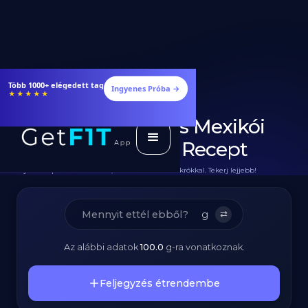
Étrendek, receptek és edzéstervek
Ingyenes Próba →
★★★★★
Diétás Marhahúsos Mexikói
Taco - Fehérjedús Recept
Teljes Recept Hozzávalókkal, Elkészítéssel és Makrókkal. Tekerj lejjebb!
g
⇄
Az alábbi adatok
100.0
g
-ra vonatkoznak.
Feljegyzés étrendembe