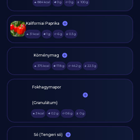
884
kcal
0
g
0
g
100
g
🔥
🥩
🥔
🫒
Kaliforniai Paprika
31
kcal
1
g
6
g
0.3
g
🔥
🥩
🥔
🫒
Köménymag
375
kcal
17.8
g
44.2
g
22.3
g
🔥
🥩
🥔
🫒
Fokhagymapor
(Granulátum)
3
kcal
0.2
g
0.6
g
0
g
🔥
🥩
🥔
🫒
Só (Tengeri só)