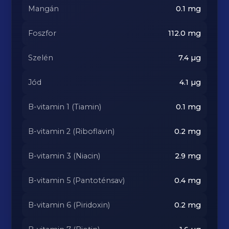
Mangán
0.1
mg
Foszfor
112.0
mg
Szelén
7.4
µg
Jód
4.1
µg
B-vitamin 1 (Tiamin)
0.1
mg
B-vitamin 2 (Riboflavin)
0.2
mg
B-vitamin 3 (Niacin)
2.9
mg
B-vitamin 5 (Pantoténsav)
0.4
mg
B-vitamin 6 (Piridoxin)
0.2
mg