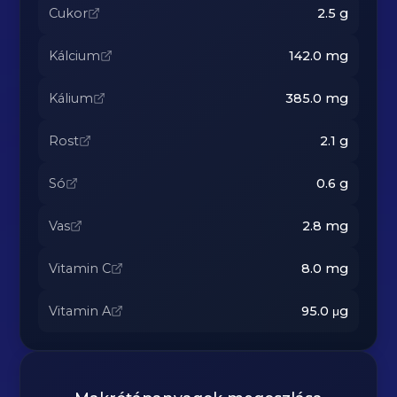
Cukor
2.5
g
Kálcium
142.0
mg
Kálium
385.0
mg
Rost
2.1
g
Só
0.6
g
Vas
2.8
mg
Vitamin C
8.0
mg
Vitamin A
95.0
μg