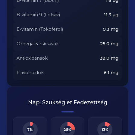
B-vitamin 7 (Biotin)
1.6
µg
B-vitamin 9 (Folsav)
11.3
µg
E-vitamin (Tokoferol)
0.3
mg
Omega-3 zsírsavak
25.0
mg
Antioxidánsok
38.0
mg
Flavonoidok
6.1
mg
Napi Szükséglet Fedezettség
7%
25%
13%