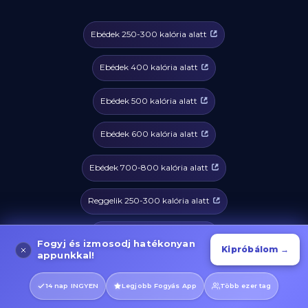
Ebédek 250-300 kalória alatt
Ebédek 400 kalória alatt
Ebédek 500 kalória alatt
Ebédek 600 kalória alatt
Ebédek 700-800 kalória alatt
Reggelik 250-300 kalória alatt
Reggelik 400 kalória alatt
Fogyj és izmosodj hatékonyan
Kipróbálom →
appunkkal!
Reggelik 500 kalória alatt
14 nap INGYEN
Legjobb Fogyás App
Több ezer tag
Reggelik 600 kalória alatt