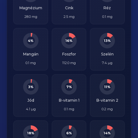
Magnézium
Cink
Réz
28.0 mg
2.5 mg
0.1 mg
4%
16%
13%
Mangán
Foszfor
Szelén
0.1 mg
112.0 mg
7.4 µg
3%
7%
11%
Jód
B-vitamin 1
B-vitamin 2
4.1 µg
0.1 mg
0.2 mg
18%
6%
14%