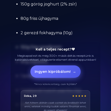
150g görög joghurt (2% zsír)
80g friss újhagyma
2 gerezd fokhagyma (10g)
150g friss paradicsom
Kell a teljes recept?💙
Megkapod ezt és még 300+ másik diétás receptünk is
kalóriakövetéssel, világszerte elismert étrend appunkban!
80g jégsaláta
Ingyen kipróbálom!
→
1 evőkanál olívaolaj (10ml)
*Nincs kötelezettség, csak fejlődés*
1 teáskanál füstölt paprika (3g)
Balázs, 38
★★★★★
Végre tudom pontosan mennyi fehérjét eszem
1 teáskanál őrölt kömény (3g)
naponta. A kaloriaszámláló sokat segít, előtte
össze-vissza zabáltam...