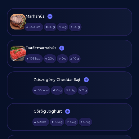
Marhahús
250
kcal
26
g
0
g
20
g
🔥
🥩
🥔
🫒
Daráltmarhahús
176
kcal
20
g
0
g
10
g
🔥
🥩
🥔
🫒
Zsíszegény Cheddar Sajt
175
kcal
25
g
1.9
g
7
g
🔥
🥩
🥔
🫒
Görög Joghurt
59
kcal
10.0
g
3.6
g
0.4
g
🔥
🥩
🥔
🫒