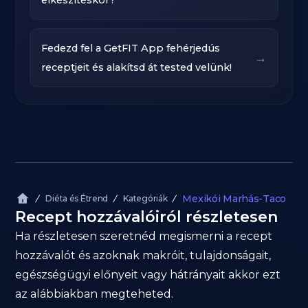
elkészítéskor?
Fedezd fel a GetFIT App fehérjedús
→
receptjeit és alakítsd át tested velünk!
Mexikói Marhás-Taco
Diéta és Étrend
Kategóriák
Recept hozzávalóiról részletesen
Ha részletesen szeretnéd megismerni a recept
hozzávalót és azoknak makróit, tulajdonságait,
egészségügyi előnyeit vagy hátrányait akkor ezt
az alábbiakban megteheted.