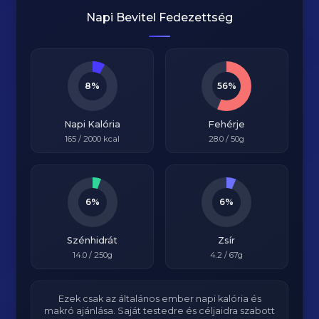
Napi Bevitel Fedezettség
8%
56%
Napi Kalória
Fehérje
165
/
2000
kcal
28.0
/ 50g
6%
6%
Szénhidrát
Zsír
14.0
/ 250g
4.2
/ 67g
Ezek csak az általános ember napi kalória és
makró ajánlása. Saját testedre és céljaidra szabott