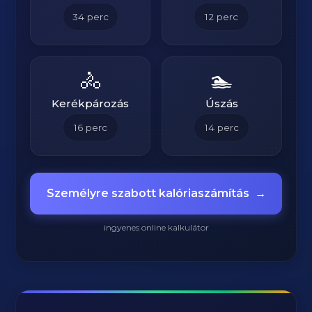
34
perc
12
perc
🚴
🏊
Kerékpározás
Úszás
16
perc
14
perc
Személyre szabott kalóriaszámítás
→
ingyenes online kalkulátor