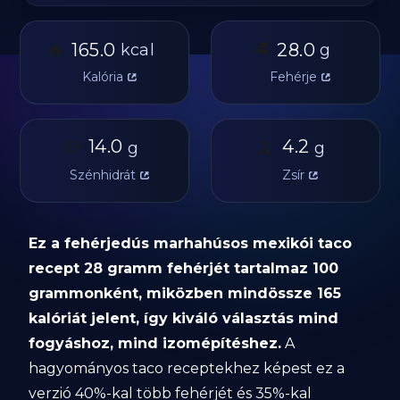
🔥
🥩
165.0
28.0
kcal
g
Kalória
Fehérje
🥔
14.0
🫒
4.2
g
g
Szénhidrát
Zsír
Ez a fehérjedús marhahúsos mexikói taco
recept 28 gramm fehérjét tartalmaz 100
grammonként, miközben mindössze 165
kalóriát jelent, így kiváló választás mind
fogyáshoz, mind izomépítéshez.
A
hagyományos taco receptekhez képest ez a
verzió 40%-kal több fehérjét és 35%-kal