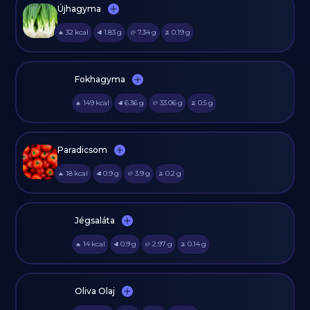
Újhagyma
32
kcal
1.83
g
7.34
g
0.19
g
🔥
🥩
🥔
🫒
Fokhagyma
149
kcal
6.36
g
33.06
g
0.5
g
🔥
🥩
🥔
🫒
Paradicsom
18
kcal
0.9
g
3.9
g
0.2
g
🔥
🥩
🥔
🫒
Jégsaláta
14
kcal
0.9
g
2.97
g
0.14
g
🔥
🥩
🥔
🫒
Oliva Olaj