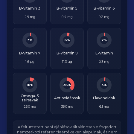
B-vitamin 3
B-vitamin 5
B-vitamin 6
2.9 mg
0.4 mg
0.2 mg
3%
6%
2%
B-vitamin 7
B-vitamin 9
E-vitamin
1.6 µg
11.3 µg
0.3 mg
10%
38%
3%
Omega-3
Antioxidánsok
Flavonoidok
zsírsavak
25.0 mg
38.0 mg
6.1 mg
A feltüntetett napi ajánlások általánosan elfogadott
nemzetközi referenciaértékeken alapulnak, és nem