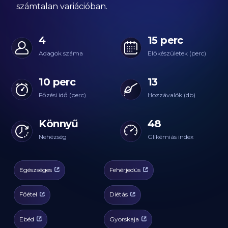
számtalan variációban.
4
15 perc
Adagok száma
Előkészületek (perc)
10 perc
13
Főzési idő (perc)
Hozzávalók (db)
Könnyű
48
Nehézség
Glikémiás index
Egészséges
Fehérjedús
Főétel
Diétás
Ebéd
Gyorskaja