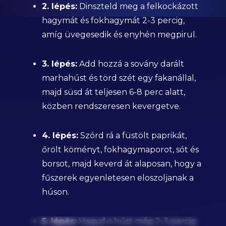
2. lépés:
Dinszteld meg a felkockázott
hagymát és fokhagymát 2-3 percig,
amíg üvegesedik és enyhén megpirul.
3. lépés:
Add hozzá a sovány darált
marhahúst és törd szét egy fakanállal,
majd süsd át teljesen 6-8 perc alatt,
közben rendszeresen kevergetve.
4. lépés:
Szórd rá a füstölt paprikát,
őrölt köményt, fokhagymaporot, sót és
borsot, majd keverd át alaposan, hogy a
fűszerek egyenletesen eloszoljanak a
húson.
5. lépés:
Hagyd a húst még 2-3 percig