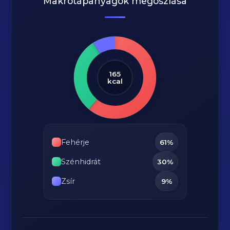
Makrótápanyagok megoszlása
165
kcal
Fehérje
61%
Szénhidrát
30%
Zsír
9%