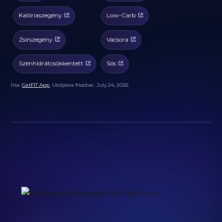
Kalóriaszegény
Low-Carb
Zsírszegény
Vacsora
Szénhidrátcsökkentett
Sós
Írta:
GetFIT App
Utoljásra frissítve:
July 24, 2026