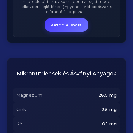
napi célokért csatlakozz appunkhoz, itt tudod
elkezdeni fejlődésed (ingyenes próbaidőszak is
elérhető új tagoknak).
Kezdd el most!
Mikronutriensek és Ásványi Anyagok
Magnézium
28.0
mg
Cink
2.5
mg
Réz
0.1
mg