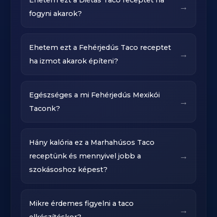
Ehetem ezt a Diétás Taco receptet ha
→
fogyni akarok?
Ehetem ezt a Fehérjedús Taco receptet
→
ha izmot akarok építeni?
Egészséges a mi Fehérjedús Mexikói
→
Taconk?
Hány kalória ez a Marhahúsos Taco
→
receptünk és mennyivel jobb a
szokásoshoz képest?
Mikre érdemes figyelni a taco
→