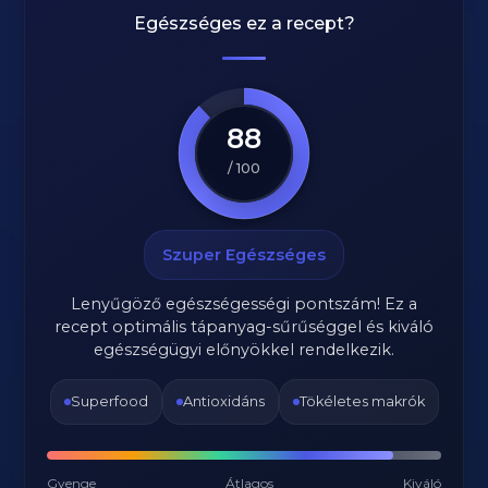
Egészséges ez a recept?
88
/ 100
Szuper Egészséges
Lenyűgöző egészségességi pontszám! Ez a
recept optimális tápanyag-sűrűséggel és kiváló
egészségügyi előnyökkel rendelkezik.
Superfood
Antioxidáns
Tökéletes makrók
Gyenge
Átlagos
Kiváló