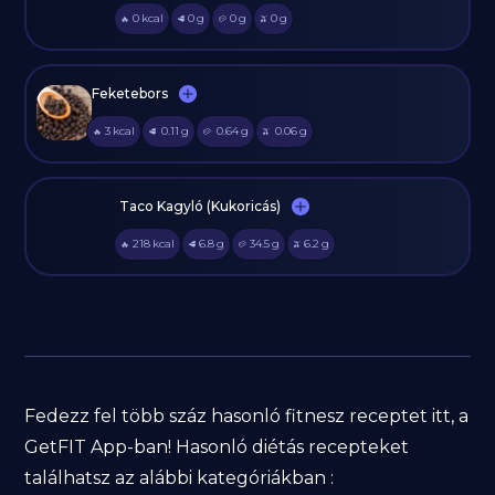
0
kcal
0
g
0
g
0
g
🔥
🥩
🥔
🫒
Feketebors
3
kcal
0.11
g
0.64
g
0.06
g
🔥
🥩
🥔
🫒
Taco Kagyló (Kukoricás)
218
kcal
6.8
g
34.5
g
6.2
g
🔥
🥩
🥔
🫒
Fedezz fel több száz hasonló fitnesz receptet itt, a
GetFIT App-ban! Hasonló diétás recepteket
találhatsz az alábbi kategóriákban :