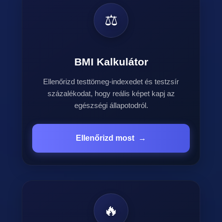
⚖️
BMI Kalkulátor
Ellenőrizd testtömeg-indexedet és testzsír
százalékodat, hogy reális képet kapj az
egészségi állapotodról.
Ellenőrizd most
→
🔥