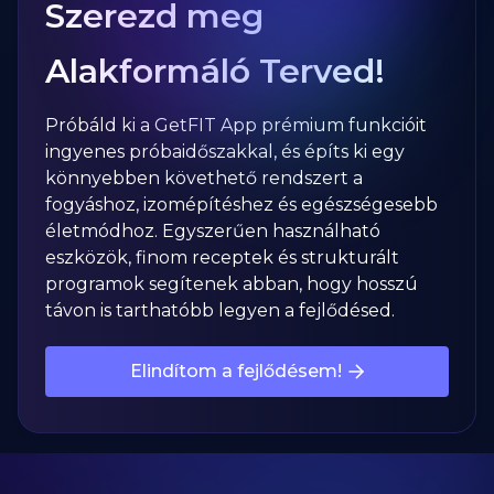
Szerezd meg
Alakformáló Terved!
Próbáld ki a GetFIT App prémium funkcióit
ingyenes próbaidőszakkal, és építs ki egy
könnyebben követhető rendszert a
fogyáshoz, izomépítéshez és egészségesebb
életmódhoz. Egyszerűen használható
eszközök, finom receptek és strukturált
programok segítenek abban, hogy hosszú
távon is tarthatóbb legyen a fejlődésed.
Elindítom a fejlődésem!