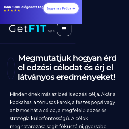
Étrendek, receptek és edzéstervek
Ingyenes Próba →
★★★★★
Megmutatjuk hogyan érd
el edzési célodat és érj el
látványos eredményeket!
Mindenkinek más az ideális edzési célja. Akár a
kockahas, a tónusos karok, a feszes popsi vagy
az izmos hát a célod, a megfelelő edzés és
stratégia kulcsfontosságú. A célok
meghatározása segít fókuszálni, gyorsabb