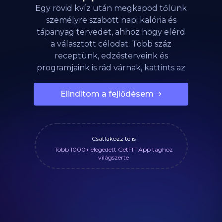
Egy rövid kvíz után megkapod tőlünk
személyre szabott napi kalória és
tápanyag tervedet, ahhoz hogy elérd
a választott célodat. Több száz
receptünk, edzésterveink és
programjaink is rád várnak, kattints az
alábbi gombra!
Elindítom a fejlődésem
Csatlakozz te is
Több 1000+ elégedett GetFIT App taghoz
világszerte