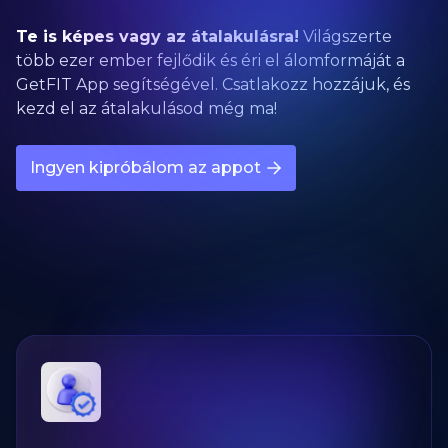
Te is képes vagy az átalakulásra!
Világszerte
több ezer ember fejlődik és éri el álomformáját a
GetFIT App segítségével. Csatlakozz hozzájuk, és
kezd el az átalakulásod még ma!
Ingyen kipróbálom az appot