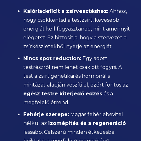
Kalóriadeficit a zsírvesztéshez:
Ahhoz,
hogy csökkentsd a testzsírt, kevesebb
energiát kell fogyasztanod, mint amennyit
elégetsz. Ez biztosítja, hogy a szervezet a
zsírkészletekből nyerje az energiát.
Nincs spot reduction:
Egy adott
testrészről nem lehet csak ott fogyni. A
test a zsírt genetikai és hormonális
mintázat alapján veszíti el, ezért fontos az
egész testre kiterjedő edzés
és a
megfelelő étrend.
Fehérje szerepe:
Magas fehérjebevitel
nélkül az
izomépítés és a regeneráció
lassabb. Célszerű minden étkezésbe
beiktatni a megfelelő mennyiségű