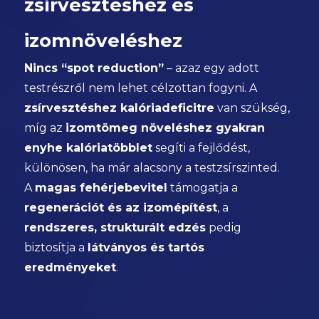
zsírvesztéshez és
izomnöveléshez
Nincs “spot reduction”
– azaz egy adott
testrészről nem lehet célzottan fogyni. A
zsírvesztéshez kalóriadeficitre
van szükség,
míg az
izomtömeg növeléshez gyakran
enyhe kalóriatöbblet
segíti a fejlődést,
különösen, ha már alacsony a testzsírszinted.
A
magas fehérjebevitel
támogatja a
regenerációt és az izomépítést
, a
rendszeres, strukturált edzés
pedig
biztosítja a
látványos és tartós
eredményeket
.