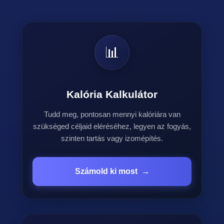
📊
Kalória Kalkulátor
Tudd meg, pontosan mennyi kalóriára van
szükséged céljaid eléréséhez, legyen az fogyás,
szinten tartás vagy izomépítés.
Számold ki most
→