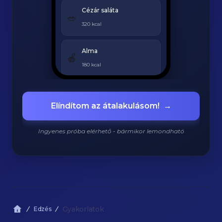
Cézár saláta
🥗
320 kcal
Alma
🍎
180 kcal
Grillezett csirke
🍗
Elíndítom az átalakulásom!
→
420 kcal
Ingyenes próba elérhető - bármikor lemondható
920
/
2200
kcal
Gyakorlatok
Edzés