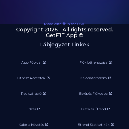
Made with 💙 in the USA!
Copyright 2026 - All rights reserved.
GetF1T App ©
Lábjegyzet Linkek
App Főoldal
Fiók Létrehozása
Fitnesz Receptek
Kalóriatartalom
Regisztráció
Belépés Fiókodba
Edzés
Diéta és Étrend
Kalória Követés
Étrend Statisztikák