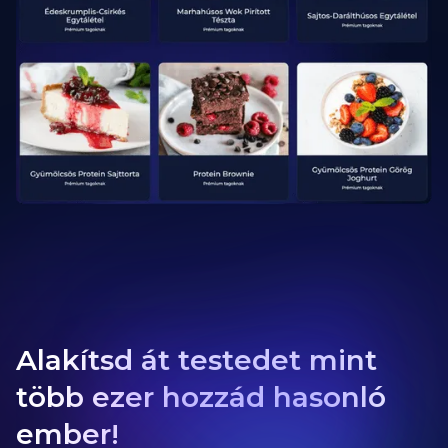
Alakítsd át testedet mint
több ezer hozzád hasonló
ember!