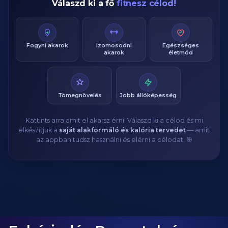
Válaszd ki a fő
fitnesz célod!
Fogyni akarok
Izomosodni
Egészséges
akarok
életmód
Tömegnövelés
Jobb állóképesség
Kattints arra amit el akarsz érni! Válaszd ki a célod és mi
elkészítjük a
saját alakformáló és kalória tervedet
— amit
az appban tudsz használni és elérni a célodat. 🎯