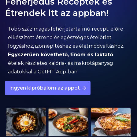
Fehérjedús Receptek és
Étrendek itt az appban!
Több száz magas fehérjetartalmú recept, előre
elkészített étrend és egészséges ételötlet
fogyáshoz, izomépítéshez és életmódváltáshoz.
Egyszerűen követhető, finom és laktató
ételek részletes kalória- és makrotápanyag
adatokkal a GetFIT App-ban.
Ingyen kipróbálom az appot