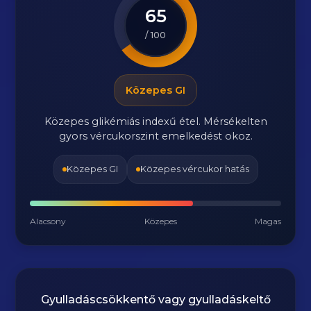
65
/ 100
Közepes GI
Közepes glikémiás indexű étel. Mérsékelten
gyors vércukorszint emelkedést okoz.
Közepes GI
Közepes vércukor hatás
Alacsony
Közepes
Magas
Gyulladáscsökkentő vagy gyulladáskeltő