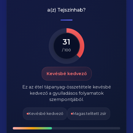
a(z)
Tejszínhab
?
31
/ 100
Kevésbé kedvező
Ez az étel tápanyag-összetétele kevésbé
kedvező a gyulladásos folyamatok
szempontjából.
Kevésbé kedvező
Magas telített zsír