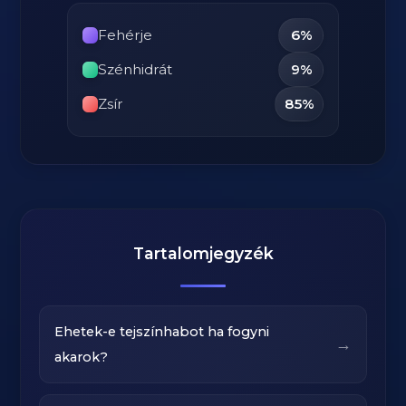
Fehérje
6%
Szénhidrát
9%
Zsír
85%
Tartalomjegyzék
Ehetek-e tejszínhabot ha fogyni
→
akarok?