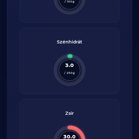
/
100
g
Szénhidrát
3.0
/
250
g
Zsír
30.0