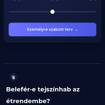
Személyre szabott terv
→
Belefér-e tejszínhab az
étrendembe?