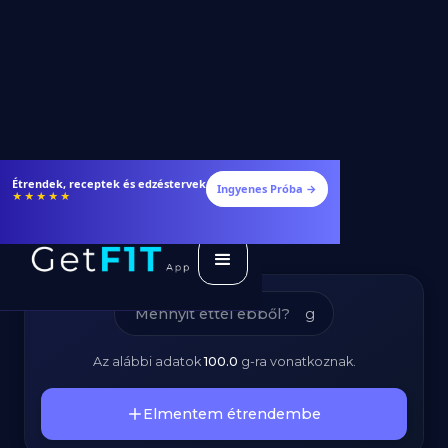
Tejszínhab -
Étrendek, receptek és edzéstervek
Ingyenes Próba →
★★★★★
Kalóriatartalom és
Tápanyagok
g
Az alábbi adatok
100.0
g
-ra vonatkoznak.
Elmentem étrendembe