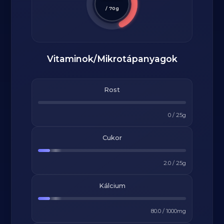
/
70
g
Vitaminok/Mikrotápanyagok
Rost
0
/
25
g
Cukor
2.0
/
25
g
Kálcium
80.0
/
1000
mg