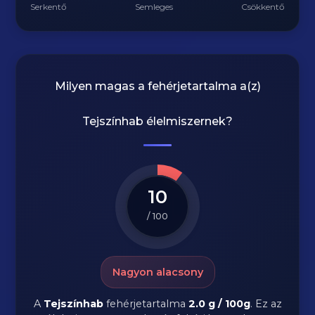
Serkentő
Semleges
Csökkentő
Milyen magas a fehérjetartalma a(z)
Tejszínhab
élelmiszernek?
10
/ 100
Nagyon alacsony
A
Tejszínhab
fehérjetartalma
2.0 g / 100g
. Ez az