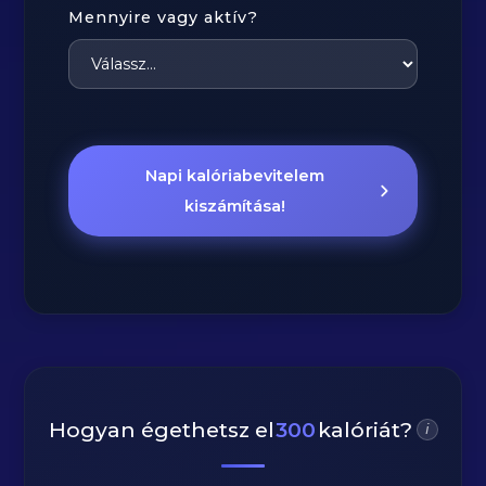
Mennyire vagy aktív?
Napi kalóriabevitelem
kiszámítása!
Hogyan égethetsz el
300
kalóriát?
i