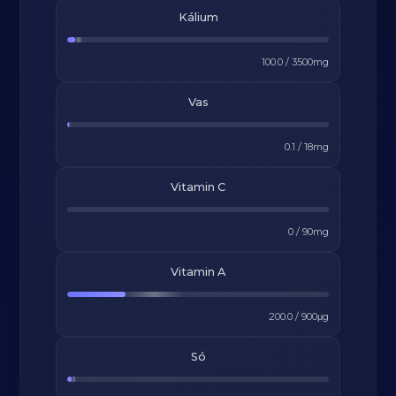
Kálium
100.0
/
3500
mg
Vas
0.1
/
18
mg
Vitamin C
0
/
90
mg
Vitamin A
200.0
/
900
μg
Só