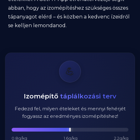
abban, hogy az izomépítéshez szükséges összes
tápanyagot elérd – és közben a kedvenc ízeidről
se kelljen lemondanod.
💪
Izomépítő
táplálkozási terv
Fedezd fel, milyen ételeket és mennyi fehérjét
fogyassz az eredményes izomépítéshez!
0.8g/kg
1.6g/kg
2.2g/kg