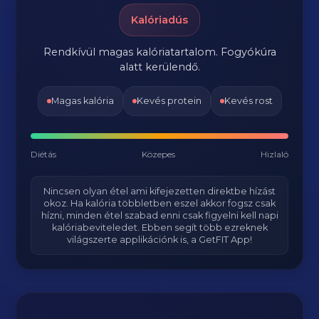
Kalóriadús
Rendkívül magas kalóriatartalom. Fogyókúra
alatt kerülendő.
Magas kalória
Kevés protein
Kevés rost
Diétás
Közepes
Hizlaló
Nincsen olyan étel ami kifejezetten direktbe hízást
okoz. Ha kalória többletben eszel akkor fogsz csak
hízni, minden étel szabad enni csak figyelni kell napi
kalóriabeviteledet. Ebben segít több ezreknek
világszerte applikációnk is, a GetFIT App!