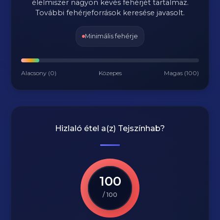
élelmiszer nagyon kevés fehérjét tartalmaz.
További fehérjeforrások keresése javasolt.
Minimális fehérje
Alacsony (0)
Közepes
Magas (100)
Hizlaló étel a(z)
Tejszínhab
?
100
/ 100