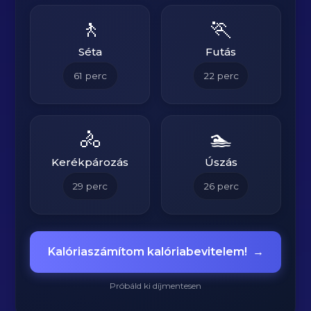
🚶
🏃
Séta
Futás
61
perc
22
perc
🚴
🏊
Kerékpározás
Úszás
29
perc
26
perc
Kalóriaszámítom kalóriabevitelem!
→
Próbáld ki díjmentesen