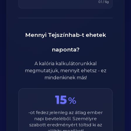
0.1
/
6
g
Mennyi
Tejszínhab
-t ehetek
naponta?
A kalória kalkulátorunkkal
megmutatjuk, mennyit ehetsz - ez
mindenkinek más!
15
%
-ot fedez jelenleg az átlag ember
napi beviteléből. Személyre
szabott eredményért töltsd ki az
alábbi mezőket!