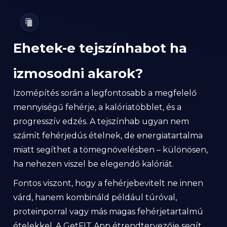
Ehetek-e tejszínhabot ha
izmosodni akarok?
Izomépítés során a legfontosabb a megfelelő
mennyiségű fehérje, a kalóriatöbblet, és a
progresszív edzés. A tejszínhab ugyan nem
számít fehérjedús ételnek, de energiatartalma
miatt segíthet a tömegnövelésben – különösen,
ha nehezen viszel be elegendő kalóriát.
Fontos viszont, hogy a fehérjebevitelt ne innen
várd, hanem kombináld például túróval,
proteinporral vagy más magas fehérjetartalmú
ételekkel. A GetFIT App étrendtervezője segít