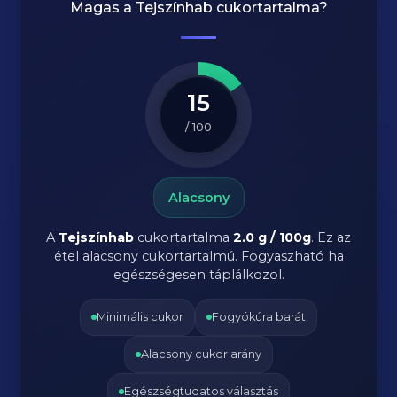
Magas a
Tejszínhab
cukortartalma?
15
/ 100
Alacsony
A
Tejszínhab
cukortartalma
2.0 g / 100g
. Ez az
étel alacsony cukortartalmú. Fogyaszható ha
egészségesen táplálkozol.
Minimális cukor
Fogyókúra barát
Alacsony cukor arány
Egészségtudatos választás