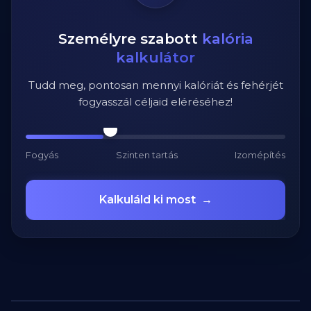
Személyre szabott
kalória
kalkulátor
Tudd meg, pontosan mennyi kalóriát és fehérjét
fogyasszál céljaid eléréséhez!
Fogyás
Szinten tartás
Izomépítés
Kalkuláld ki most
→