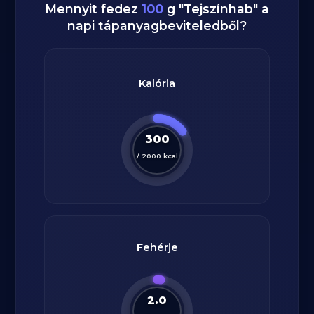
Mennyit fedez
100
g
"
Tejszínhab
" a
napi tápanyagbeviteledből?
Kalória
300
/
2000
kcal
Fehérje
2.0