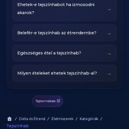
Ehetek-e tejszínhabot ha izmosodni
→
akarok?
→
Belefér-e tejszínhab az étrendembe?
→
Egészséges étel a tejszínhab?
→
Milyen ételeket ehetek tejszínhab-al?
Tejtermékek
Diéta és Étrend
Élelmiszerek
Kategóriák
Tejszínhab