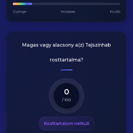
Gyenge
Közepes
Kiváló
Magas vagy alacsony a(z) Tejszínhab
rosttartalma?
0
/ 100
Rosttartalom nélküli