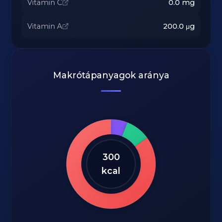
Vitamin C
0.0
mg
Vitamin A
200.0
μg
Makrótápanyagok aránya
300
kcal