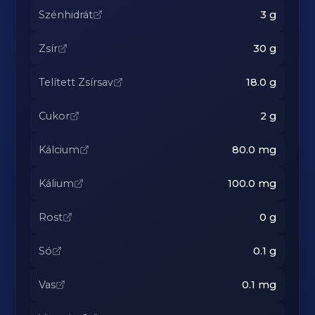
Szénhidrát
3
g
Zsír
30
g
Telített Zsírsav
18.0
g
Cukor
2
g
Kálcium
80.0
mg
Kálium
100.0
mg
Rost
0
g
Só
0.1
g
Vas
0.1
mg