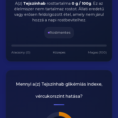
A(z)
Tejszínhab
rosttartalma
0 g / 100g
.
Ez az
élelmiszer nem tartalmaz rostot. Állati eredetű
vagy erősen feldolgozott étel, amely nem járul
hozzá a napi rostbevitelhez.
Rostmentes
Alacsony (0)
Közepes
Magas (100)
Mennyi a(z)
Tejszínhab
glikémiás indexe,
vércukorszint hatása?