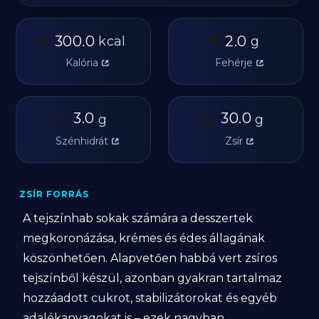
🔥
🥩
300.0
2.0
kcal
g
Kalória
Fehérje
🥔
3.0
🫒
30.0
g
g
Szénhidrát
Zsír
ZSÍR FORRÁS
A tejszínhab sokak számára a desszertek
megkoronázása, krémes és édes állagának
köszönhetően. Alapvetően habbá vert zsíros
tejszínből készül, azonban gyakran tartalmaz
hozzáadott cukrot, stabilizátorokat és egyéb
adalékanyagokat is – ezek nagyban