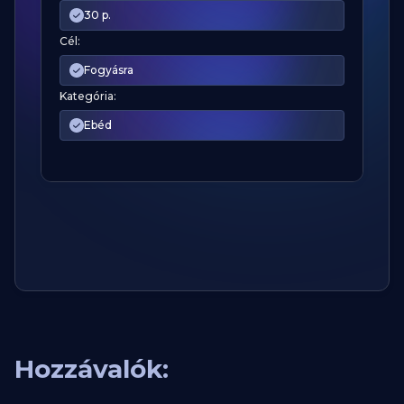
30 p.
Cél:
Fogyásra
Kategória:
Ebéd
Hozzávalók: