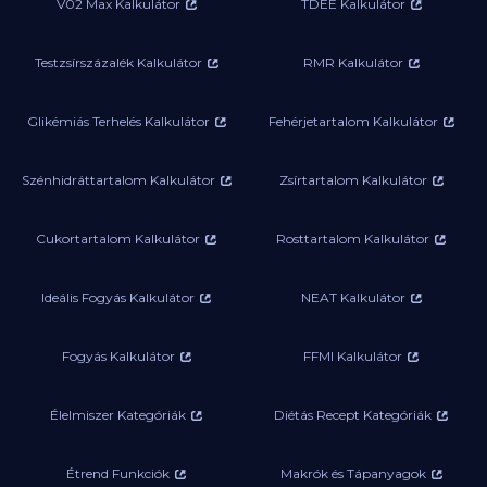
V02 Max Kalkulátor
TDEE Kalkulátor
Testzsírszázalék Kalkulátor
RMR Kalkulátor
Glikémiás Terhelés Kalkulátor
Fehérjetartalom Kalkulátor
Szénhidráttartalom Kalkulátor
Zsírtartalom Kalkulátor
Cukortartalom Kalkulátor
Rosttartalom Kalkulátor
Ideális Fogyás Kalkulátor
NEAT Kalkulátor
Fogyás Kalkulátor
FFMI Kalkulátor
Élelmiszer Kategóriák
Diétás Recept Kategóriák
Étrend Funkciók
Makrók és Tápanyagok