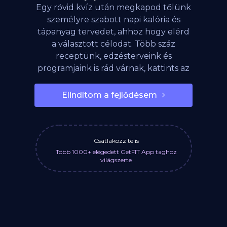
Egy rövid kvíz után megkapod tőlünk
személyre szabott napi kalória és
tápanyag tervedet, ahhoz hogy elérd
a választott célodat. Több száz
receptünk, edzésterveink és
programjaink is rád várnak, kattints az
alábbi gombra!
Elindítom a fejlődésem
Csatlakozz te is
Több 1000+ elégedett GetFIT App taghoz
világszerte