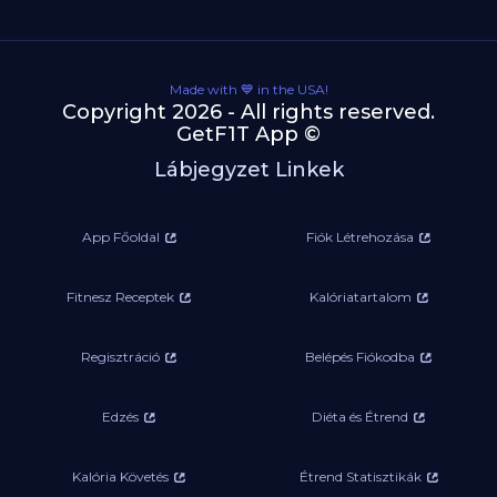
Made with 💙 in the USA!
Copyright 2026 - All rights reserved.
GetF1T App ©
Lábjegyzet Linkek
App Főoldal
Fiók Létrehozása
Fitnesz Receptek
Kalóriatartalom
Regisztráció
Belépés Fiókodba
Edzés
Diéta és Étrend
Kalória Követés
Étrend Statisztikák