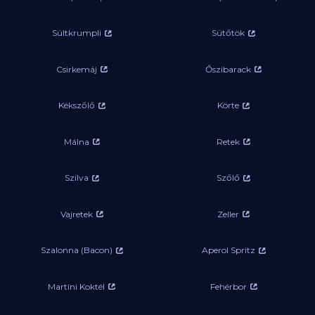
Sültkrumpli
Sütőtök
Csirkemáj
Őszibarack
Kékszőlő
Körte
Málna
Retek
Szilva
Szőlő
Vajretek
Zeller
Szalonna (Bacon)
Aperol Spritz
Martini Koktél
Fehérbor