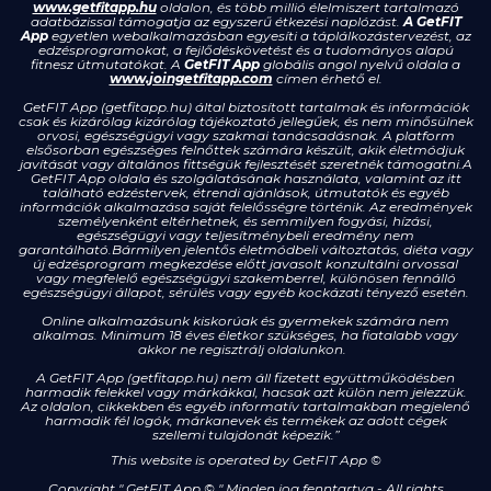
www.getfitapp.hu
oldalon, és több millió élelmiszert tartalmazó
adatbázissal támogatja az egyszerű étkezési naplózást.
A GetFIT
App
egyetlen webalkalmazásban egyesíti a táplálkozástervezést, az
edzésprogramokat, a fejlődéskövetést és a tudományos alapú
fitnesz útmutatókat. A
GetFIT App
globális angol nyelvű oldala a
www.joingetfitapp.com
címen érhető el.
GetFIT App (getfitapp.hu) által biztosított tartalmak és információk
csak és kizárólag kizárólag tájékoztató jellegűek, és nem minősülnek
orvosi, egészségügyi vagy szakmai tanácsadásnak. A platform
elsősorban egészséges felnőttek számára készült, akik életmódjuk
javítását vagy általános fittségük fejlesztését szeretnék támogatni.A
GetFIT App oldala és szolgálatásának használata, valamint az itt
található edzéstervek, étrendi ajánlások, útmutatók és egyéb
információk alkalmazása saját felelősségre történik. Az eredmények
személyenként eltérhetnek, és semmilyen fogyási, hízási,
egészségügyi vagy teljesítménybeli eredmény nem
garantálható.Bármilyen jelentős életmódbeli változtatás, diéta vagy
új edzésprogram megkezdése előtt javasolt konzultálni orvossal
vagy megfelelő egészségügyi szakemberrel, különösen fennálló
egészségügyi állapot, sérülés vagy egyéb kockázati tényező esetén.
Online alkalmazásunk kiskorúak és gyermekek számára nem
alkalmas. Minimum 18 éves életkor szükséges, ha fiatalabb vagy
akkor ne regisztrálj oldalunkon.
A GetFIT App (getfitapp.hu) nem áll fizetett együttműködésben
harmadik felekkel vagy márkákkal, hacsak azt külön nem jelezzük.
Az oldalon, cikkekben és egyéb informatív tartalmakban megjelenő
harmadik fél logók, márkanevek és termékek az adott cégek
szellemi tulajdonát képezik.”
This website is operated by GetFIT App
©
Copyright " GetFIT App © " Minden jog fenntartva - All rights