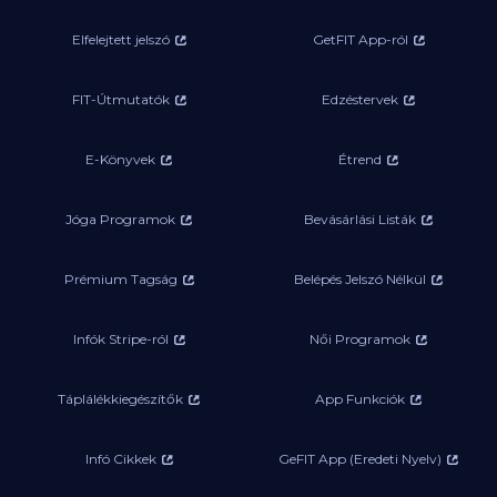
Elfelejtett jelszó
GetFIT App-ról
FIT-Útmutatók
Edzéstervek
E-Könyvek
Étrend
Jóga Programok
Bevásárlási Listák
Prémium Tagság
Belépés Jelszó Nélkül
Infók Stripe-ról
Női Programok
Táplálékkiegészítők
App Funkciók
Infó Cikkek
GeFIT App (Eredeti Nyelv)