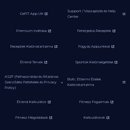
Support / Visszajelzés és Help
GeFIT App UK
Center
Premium Indítása
Fehérjedús Receptek
Receptek Kalóriatartalma
Fogyás Appunkkal
Étrend Tervek
Sportok Kalóriaégetése
ASZF (Felhasználási és Általános
Bolti, Éttermi Ételek
Szerződési Feltételek és Privacy
Kalóriatartalma
Policy)
Étrend Kalkulátor
Fitnesz Fogalmak
Fitnesz Megoldások
Kalkulátorok