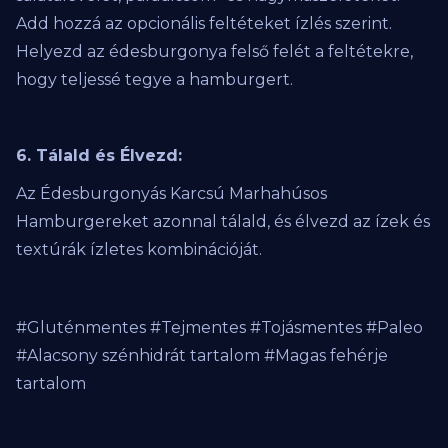
Add hozzá az opcionális feltéteket ízlés szerint.
Helyezd az édesburgonya felső felét a feltétekre,
hogy teljessé tegye a hamburgert.
6. Tálald és Élvezd:
Az Édesburgonyás Karcsú Marhahúsos
Hamburgereket azonnal tálald, és élvezd az ízek és
textúrák ízletes kombinációját.
#Gluténmentes #Tejmentes #Tojásmentes #Paleo
#Alacsony szénhidrát tartalom #Magas fehérje
tartalom