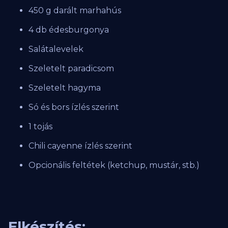
450 g darált marhahús
4 db édesburgonya
Salátalevelek
Szeletelt paradicsom
Szeletelt hagyma
Só és bors ízlés szerint
1 tojás
Chili cayenne ízlés szerint
Opcionális feltétek (ketchup, mustár, stb.)
Elkészítés: