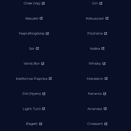
Ghee (Vaj)
Gin
Kesudió
Kókuszzsír
Napraforgóolaj
Pisztácia
Sör
Vodka
Vörös Bor
Whisky
Kaliforniai Paprika
Mandarin
Dió (Nyers)
Narancs
Light Túró
Ananász
Bagett
Croissant