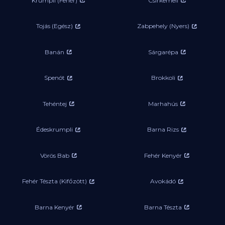
Krumpli (Fehér)
Csirkemell
Tojás (Egész)
Zabpehely (Nyers)
Banán
Sárgarépa
Spenót
Brokkoli
Tehéntej
Marhahús
Édeskrumpli
Barna Rizs
Vörös Bab
Fehér Kenyér
Fehér Tészta (Kifőzött)
Avokádó
Barna Kenyér
Barna Tészta