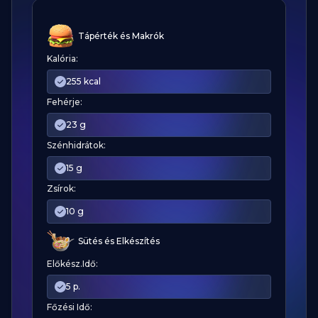
Tápérték és Makrók
Kalória:
255 kcal
Fehérje:
23 g
Szénhidrátok:
15 g
Zsírok:
10 g
Sütés és Elkészítés
Előkész.Idő:
5 p.
Főzési Idő: