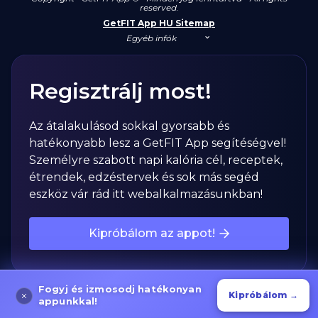
reserved.
GetFIT App HU Sitemap
Egyéb infók
Regisztrálj most!
Az átalakulásod sokkal gyorsabb és
hatékonyabb lesz a GetFIT App segítéségvel!
Személyre szabott napi kalória cél, receptek,
étrendek, edzéstervek és sok más segéd
eszköz vár rád itt webalkalmazásunkban!
Kipróbálom az appot!
Fogyj és izmosodj hatékonyan
Kipróbálom →
appunkkal!