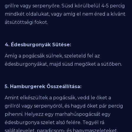
grillre vagy serpenyőre. Süsd körülbelül 4-5 percig
mindkét oldalukat, vagy amíg el nem éred a kívánt
átsütöttségi fokot.
4. Édesburgonyák Sütése:
Amíg a pogácsák sülnek, szeleteld fel az
édesburgonyákat, majd süsd megőket a sütőben.
5. Hamburgerek Összeállítása:
Amint elkészültek a pogácsák, vedd le őket a
grillről vagy serpenyőről, és hagyd őket pár percig
pihenni. Helyezz egy marhahúspogácsát egy
édesburgonya szelet alsó felére. Tegyél rá
salátalevelet, paradicsom- és hagymaszeleteket.