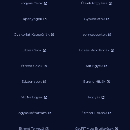
Fogyás Célok
Ételek Fogyásra
Tápanyagok
Gyakorlatok
Gyakorlat Kategóriák
Izomcsoportok
Edzés Célok
Edzési Problémák
Étrend Célok
Mit Egyek
Edzésnapok
Étrend Hibák
Mit Ne Egyek
Fogyás
Fogyás időtartam
Étrend Típusok
Étrend Tervező
GetFIT App Értékelések