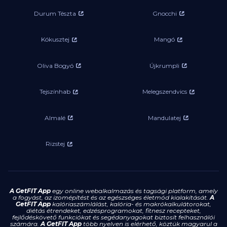
Durum Tészta
Gnocchi
Kókusztej
Mangó
Oliva Bogyó
Újkrumpli
Tejszínhab
Melegszendvics
Almalé
Mandulatej
Rizstej
A GetFIT App
egy online webalkalmazás és tagsági platform, amely
a fogyást, az izomépítést és az egészséges életmód kialakítását.
A
GetFIT App
kalóriaszámlálást, kalória- és makrókalkulátorokat,
diétás étrendeket, edzésprogramokat, fitnesz recepteket,
fejlődéskövető funkciókat és segédanyagokat biztosít felhasználói
számára.
A GetFIT App
több nyelven is elérhető, köztük magyarul a