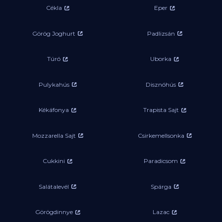
Cékla
Eper
Görög Joghurt
Padlizsán
Túró
Uborka
Pulykahús
Disznóhús
Kékáfonya
Trapista Sajt
Mozzarella Sajt
Csirkemellsonka
Cukkini
Paradicsom
Salátalevél
Spárga
Görögdinnye
Lazac