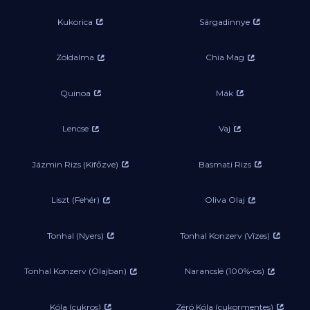
Kukorica
Sárgadinnye
Zöldalma
Chia Mag
Quinoa
Mák
Lencse
Vaj
Jázmin Rizs (Kifőzve)
Basmati Rizs
Liszt (Fehér)
Oliva Olaj
Tonhal (Nyers)
Tonhal Konzerv (Vízes)
Tonhal Konzerv (Olajban)
Narancslé (100%-os)
Kóla (cukros)
Zéró Kóla (cukormentes)