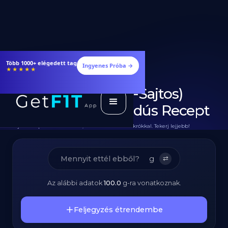
Étrendek, receptek és edzéstervek
Ingyenes Próba →
★★★★★
Cannelloni (Húsos-Sajtos)
Diétásan - Fehérjedús Recept
Teljes Recept Hozzávalókkal, Elkészítéssel és Makrókkal. Tekerj lejjebb!
g
⇄
Az alábbi adatok
100.0
g
-ra vonatkoznak.
Feljegyzés étrendembe