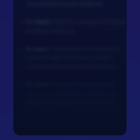
mozzarellával és parmezánnal.
14. lépés:
Fedjük le szorosan alufóliával
és süssük 35 percig.
15. lépés:
Távolítsuk el az alufóliát és
süssük további 10-15 percig, amíg a
teteje aranybarna és buborékos lesz.
16. lépés:
Hagyjuk 10 percig pihenni
sütés után, majd vágjuk adagokra és
tálaljuk friss bazsalikommal díszítve.