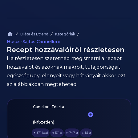
Diéta és Étrend
Kategóriák
Húsos-Sajtos Cannelloni
Recept hozzávalóiról részletesen
Ha részletesen szeretnéd megismerni a recept
hozzávalót és azoknak makróit, tulajdonságait,
egészségügyi előnyeit vagy hátrányait akkor ezt
az alábbiakban megteheted.
Canelloni Tészta
(kifőzetlen)
371
kcal
13.1
g
74.7
g
1.5
g
🔥
🥩
🥔
🫒