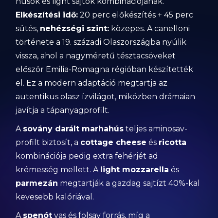
húsok és light sajtok kombinációjának.
Elkészítési idő:
20 perc előkészítés + 45 perc
sütés,
nehézségi szint:
közepes. A canelloni
története a 19. századi Olaszországba nyúlik
vissza, ahol a nagyméretű tésztacsöveket
először Emilia-Romagna régióban készítették
el. Ez a modern adaptáció megtartja az
autentikus olasz ízvilágot, miközben drámaian
javítja a tápanyagprofilt.
A
sovány darált marhahús
teljes aminosav-
profilt biztosít, a
cottage cheese
és
ricotta
kombinációja pedig extra fehérjét ad
krémesség mellett. A
light mozzarella
és
parmezán
megtartják a gazdag sajtízt 40%-kal
kevesebb kalóriával.
A
spenót
vas és folsav forrás, míg a