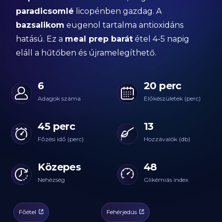
paradicsomlé
licopénben gazdag. A
bazsalikom
eugenol tartalma antioxidáns
hatású. Ez a
meal prep barát
étel 4-5 napig
eláll a hűtőben és újramelegíthető.
6
20 perc
Adagok száma
Előkészületek (perc)
45 perc
13
Főzési idő (perc)
Hozzávalók (db)
Közepes
48
Nehézség
Glikémiás index
Főétel
Fehérjedús