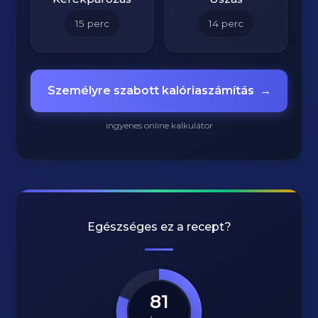
15
perc
14
perc
Személyre szabott kalóriaszámítás
→
ingyenes online kalkulátor
Egészséges ez a recept?
81