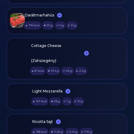
Daráltmarhahús
176
kcal
20
g
0
g
10
g
🔥
🥩
🥔
🫒
Cottage Cheese
(Zsírszegény)
81
kcal
10.4
g
4.8
g
2.3
g
🔥
🥩
🥔
🫒
Light Mozzarella
157
kcal
29
g
1
g
10
g
🔥
🥩
🥔
🫒
Ricotta Sajt
138
kcal
11.26
g
5.14
g
7.91
g
🔥
🥩
🥔
🫒