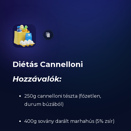
Diétás Cannelloni
Hozzávalók:
250g cannelloni tészta (főzetlen,
durum búzából)
400g sovány darált marhahús (5% zsír)