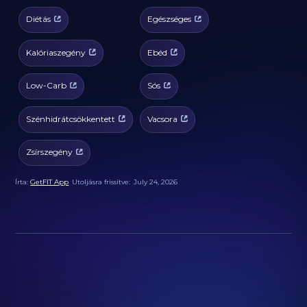
Diétás
Egészséges
Kalóriaszegény
Ebéd
Low-Carb
Sós
Szénhidrátcsökkentett
Vacsora
Zsírszegény
Írta:
GetFIT App
Utoljásra frissítve:
July 24, 2026