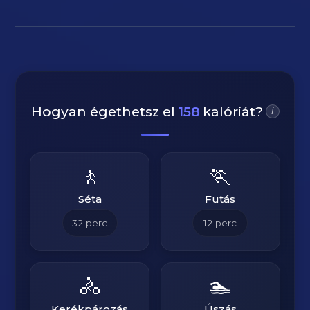
Hogyan égethetsz el
158
kalóriát?
i
🚶
🏃
Séta
Futás
32
perc
12
perc
🚴
🏊
Kerékpározás
Úszás