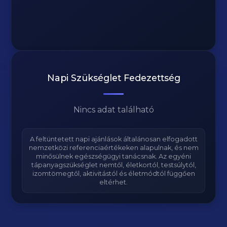
Napi Szükséglet Fedezettség
Nincs adat található
A feltüntetett napi ajánlások általánosan elfogadott
nemzetközi referenciaértékeken alapulnak, és nem
minősülnek egészségügyi tanácsnak. Az egyéni
tápanyagszükséglet nemtől, életkortól, testsúlytól,
izomtömegtől, aktivitástól és életmódtól függően
eltérhet.