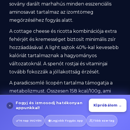
sovány darált marhahús minden esszenciális
aminosavat tartalmaz az izomtömeg
megőrzéséhez fogyás alatt.
A cottage cheese és ricotta kombinációja extra
fehérjét és kremességet biztosít minimális zsír
hozzáadásával. A light sajtok 40%-kal kevesebb
kalóriát tartalmaznak a hagyományos
változatoknál. A spenót rostjai és vitaminjai
tovább fokozzák a jóllakottság érzését.
A paradicsomlé licopén tartalma támogatja a
metabolizmust. Összesen 158 kcal/100g, ami
alacsony egy ilyen gazdag és kielégítő comfort
Fogyj és izmosodj hatékonyan
Kipróbálom →
food-hoz. A cannelloni természete lehetővé
appunkkal!
teszi a pontos adag-kontrollt. A magas fehérje-
14 nap INGYEN
Legjobb Fogyás App
Több ezer tag
és mérsékelt szénhidráttartalom stabilizálja a