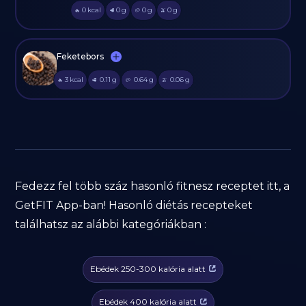
0
kcal
0
g
0
g
0
g
🔥
🥩
🥔
🫒
Feketebors
3
kcal
0.11
g
0.64
g
0.06
g
🔥
🥩
🥔
🫒
Fedezz fel több száz hasonló fitnesz receptet itt, a
GetFIT App-ban! Hasonló diétás recepteket
találhatsz az alábbi kategóriákban :
Ebédek 250-300 kalória alatt
Ebédek 400 kalória alatt