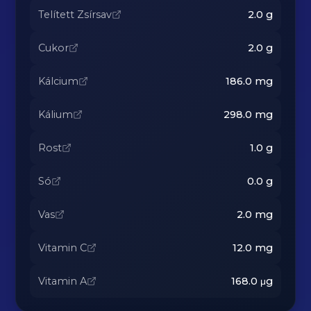
Telített Zsírsav
2.0
g
Cukor
2.0
g
Kálcium
186.0
mg
Kálium
298.0
mg
Rost
1.0
g
Só
0.0
g
Vas
2.0
mg
Vitamin C
12.0
mg
Vitamin A
168.0
μg