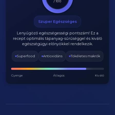
/ 100
Szuper Egészséges
Lenyűgöző egészségességi pontszám! Ez a
recept optimális tápanyag-sűrűséggel és kiváló
egészségügyi előnyökkel rendelkezik.
Superfood
Antioxidáns
Tökéletes makrók
Gyenge
Átlagos
Kiváló