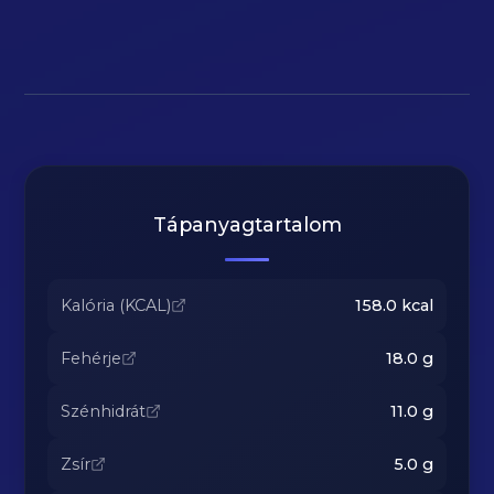
Tápanyagtartalom
Kalória (KCAL)
158.0
kcal
Fehérje
18.0
g
Szénhidrát
11.0
g
Zsír
5.0
g