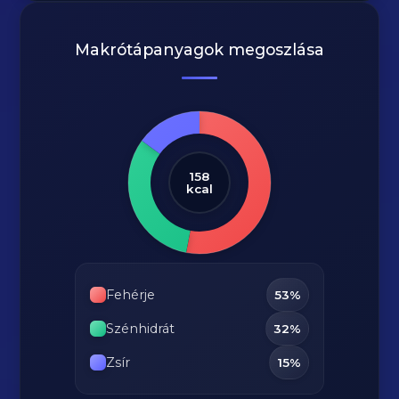
Makrótápanyagok megoszlása
158
kcal
Fehérje
53%
Szénhidrát
32%
Zsír
15%