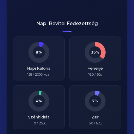
Napi Bevitel Fedezettség
8%
36%
Napi Kalória
Fehérje
158
/
2000
kcal
18.0
/ 50g
4%
7%
Szénhidrát
Zsír
11.0
/ 250g
5.0
/ 67g