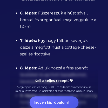
6. lépés:
Fűszerezzük a húst sóval,
borssal és oregánóval, majd vegyük le a
tűzről.
7. lépés:
Egy nagy tálban keverjük
össze a megfőtt húst a cottage cheese-
szel és ricottával.
8. lépés:
Adjuk hozzá a friss spenót
leveleket és aprított bazsalikomot,
Kell a teljes recept?💙
keverjük át alaposan.
Megkapod ezt és még 300+ másik diétás receptünk is
kalóriakövetéssel, világszerte elismert étrend appunkban!
9. lépés:
Hagyjuk a keveréket 10 percig
hűlni, hogy könnyebb legyen vele
Ingyen kipróbálom!
→