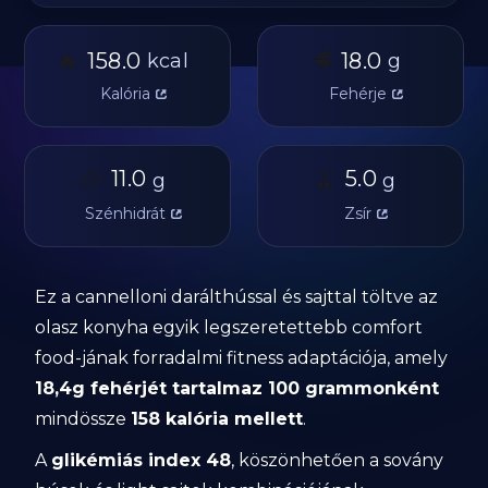
🔥
🥩
158.0
18.0
kcal
g
Kalória
Fehérje
🥔
11.0
🫒
5.0
g
g
Szénhidrát
Zsír
Ez a cannelloni darálthússal és sajttal töltve az
olasz konyha egyik legszeretettebb comfort
food-jának forradalmi fitness adaptációja, amely
18,4g fehérjét tartalmaz 100 grammonként
mindössze
158 kalória mellett
.
A
glikémiás index 48
, köszönhetően a sovány