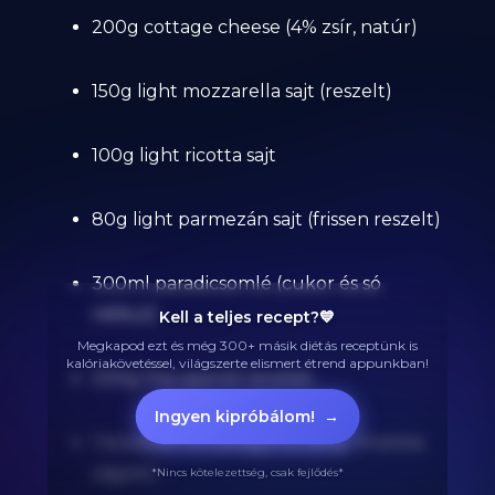
200g cottage cheese (4% zsír, natúr)
150g light mozzarella sajt (reszelt)
100g light ricotta sajt
80g light parmezán sajt (frissen reszelt)
300ml paradicsomlé (cukor és só
nélkül)
Kell a teljes recept?💙
Megkapod ezt és még 300+ másik diétás receptünk is
kalóriakövetéssel, világszerte elismert étrend appunkban!
200g friss spenót levelek
Ingyen kipróbálom!
→
1 közepes vöröshagyma (80g, finomra
vágott)
*Nincs kötelezettség, csak fejlődés*