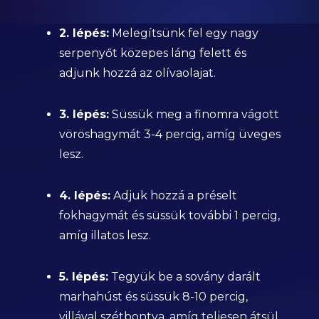
2. lépés:
Melegítsünk fel egy nagy
serpenyőt közepes láng felett és
adjunk hozzá az olívaolajat.
3. lépés:
Süssük meg a finomra vágott
vöröshagymát 3-4 percig, amíg üveges
lesz.
4. lépés:
Adjuk hozzá a préselt
fokhagymát és süssük további 1 percig,
amíg illatos lesz.
5. lépés:
Tegyük be a sovány darált
marhahúst és süssük 8-10 percig,
villával szétbontva, amíg teljesen átsül.