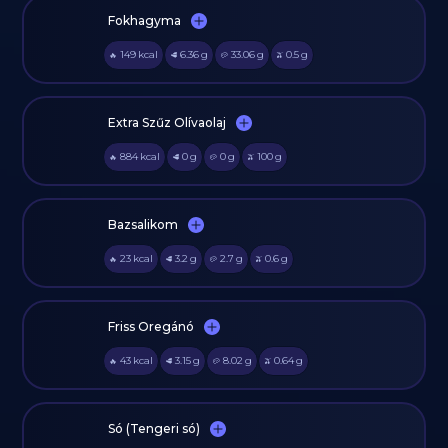
Fokhagyma
149
kcal
6.36
g
33.06
g
0.5
g
🔥
🥩
🥔
🫒
Extra Szűz Olívaolaj
884
kcal
0
g
0
g
100
g
🔥
🥩
🥔
🫒
Bazsalikom
23
kcal
3.2
g
2.7
g
0.6
g
🔥
🥩
🥔
🫒
Friss Oregánó
43
kcal
3.15
g
8.02
g
0.64
g
🔥
🥩
🥔
🫒
Só (Tengeri só)