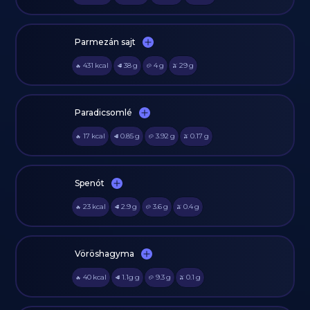
Parmezán sajt
431
kcal
38
g
4
g
29
g
🔥
🥩
🥔
🫒
Paradicsomlé
17
kcal
0.85
g
3.92
g
0.17
g
🔥
🥩
🥔
🫒
Spenót
23
kcal
2.9
g
3.6
g
0.4
g
🔥
🥩
🥔
🫒
Vöröshagyma
40
kcal
1.1g
g
9.3
g
0.1
g
🔥
🥩
🥔
🫒