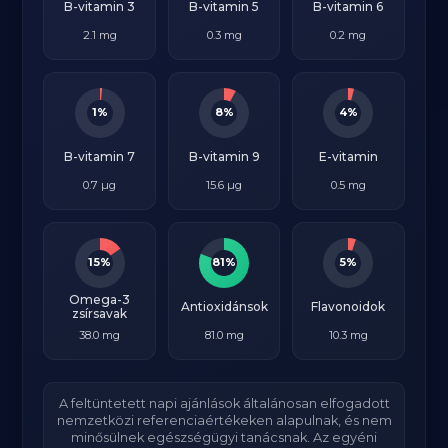
B-vitamin 3
B-vitamin 5
B-vitamin 6
2.1 mg
0.3 mg
0.2 mg
1%
8%
4%
B-vitamin 7
B-vitamin 9
E-vitamin
0.7 µg
15.6 µg
0.5 mg
15%
81%
5%
Omega-3
Antioxidánsok
Flavonoidok
zsírsavak
38.0 mg
81.0 mg
10.3 mg
A feltüntetett napi ajánlások általánosan elfogadott
nemzetközi referenciaértékeken alapulnak, és nem
minősülnek egészségügyi tanácsnak. Az egyéni