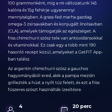
100 grammonként, míg a mi változatunk 145
kalória és 15g fehérje ugyanennyi
mennyiségben. A grass-fed marha gazdag
omega-3 zsírsavakban és konjugált linolsavban
(CLA), amelyek támogatják az egészséget. A
friss chimichurri szósz tele van antioxidánsokkal
és vitaminokkal. Ez csak egy a több mint 190
hasonló recept közül, amelyeket a GetFIT App-
ban találsz.
Az argentin chimichurri szósz a gauchos
hagyományából ered, akik a pampa mezőin
grillezték a húst a nyílt tűz felett, és ezt a friss
fűszeres szószt használták ízesítésre.
4
20 perc