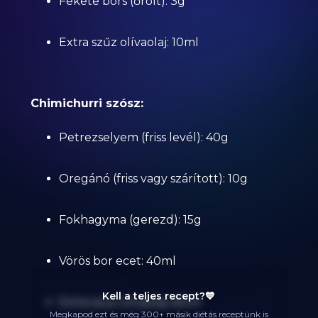
Fekete bors (őrölt): 3g
Extra szűz olívaolaj: 10ml
Chimichurri szósz:
Petrezselyem (friss levél): 40g
Oregánó (friss vagy szárított): 10g
Fokhagyma (gerezd): 15g
Vörös bor ecet: 40ml
Kell a teljes recept?💙
Extra szűz olívaolaj: 60ml
Megkapod ezt és még 300+ másik diétás receptünk is