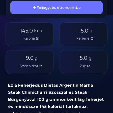
Feljegyzés étrendembe
🔥
🥩
145.0
15.0
kcal
g
Kalória
Fehérje
🥔
9.0
🫒
5.0
g
g
Szénhidrát
Zsír
Ez a Fehérjedús Diétás Argentín Marha
Steak Chimichurri Szósszal és Steak
Burgonyával 100 grammonként 15g fehérjét
és mindössze 145 kalóriát tartalmaz,