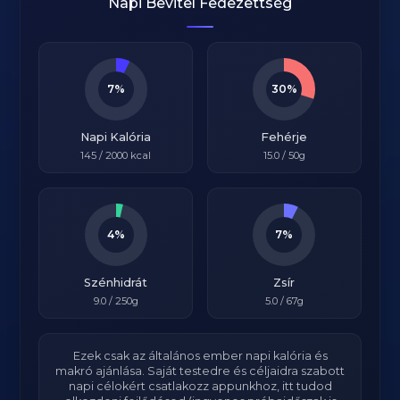
Napi Bevitel Fedezettség
7%
30%
Napi Kalória
Fehérje
145
/
2000
kcal
15.0
/ 50g
4%
7%
Szénhidrát
Zsír
9.0
/ 250g
5.0
/ 67g
Ezek csak az általános ember napi kalória és
makró ajánlása. Saját testedre és céljaidra szabott
napi célokért csatlakozz appunkhoz, itt tudod