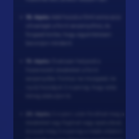
18. lépés:
Add hozzá a 10ml extra szűz
olívaolajat a forró serpenyőhöz, és
forgasd körbe, hogy egyenletesen
bevonjon mindent.
19. lépés:
Óvatosan helyezd a
fűszerezett steakeket a forró
serpenyőbe. Fontos: ne mozgasd, ne
nyúlj hozzájuk 3-4 percig, hogy szép
kéreg alakuljon ki.
20. lépés:
3-4 perc után fordítsd meg a
steakeket egy fogóval vagy spatulával,
és süsd még 3-4 percig a másik oldalon.