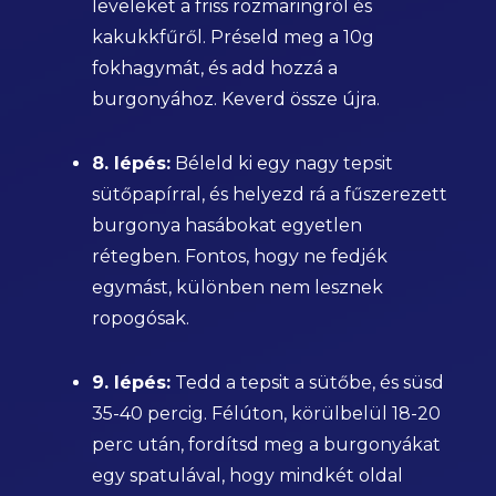
leveleket a friss rozmaringról és
kakukkfűről. Préseld meg a 10g
fokhagymát, és add hozzá a
burgonyához. Keverd össze újra.
8. lépés:
Béleld ki egy nagy tepsit
sütőpapírral, és helyezd rá a fűszerezett
burgonya hasábokat egyetlen
rétegben. Fontos, hogy ne fedjék
egymást, különben nem lesznek
ropogósak.
9. lépés:
Tedd a tepsit a sütőbe, és süsd
35-40 percig. Félúton, körülbelül 18-20
perc után, fordítsd meg a burgonyákat
egy spatulával, hogy mindkét oldal