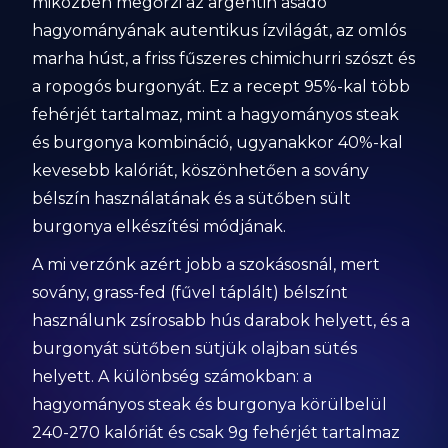
miközben megőrzi az argentin asado
hagyományának autentikus ízvilágát, az omlós
marha húst, a friss fűszeres chimichurri szószt és
a ropogós burgonyát. Ez a recept 95%-kal több
fehérjét tartalmaz, mint a hagyományos steak
és burgonya kombináció, ugyanakkor 40%-kal
kevesebb kalóriát, köszönhetően a sovány
bélszín használatának és a sütőben sült
burgonya elkészítési módjának.
A mi verzónk azért jobb a szokásosnál, mert
sovány, grass-fed (fűvel táplált) bélszínt
használunk zsírosabb hús darabok helyett, és a
burgonyát sütőben sütjük olajban sütés
helyett. A különbség számokban: a
hagyományos steak és burgonya körülbelül
240-270 kalóriát és csak 9g fehérjét tartalmaz