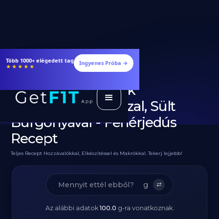
Étrendek, receptek és edzéstervek
Ingyenes Próba →
★★★★★
Diétás Marha Steak
Chimichurri Szósszal, Sült
Burgonyával - Fehérjedús
Recept
Teljes Recept Hozzávalókkal, Elkészítéssel és Makrókkal. Tekerj lejjebb!
g
⇄
Az alábbi adatok
100.0
g
-ra vonatkoznak.