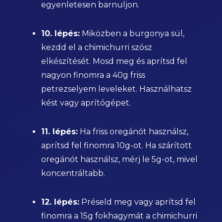
egyenletesen barnuljon.
10. lépés:
Miközben a burgonya sül,
kezdd el a chimichurri szósz
elkészítését. Mosd meg és aprítsd fel
nagyon finomra a 40g friss
petrezselyem leveleket. Használhatsz
kést vagy aprítógépet.
11. lépés:
Ha friss oregánót használsz,
aprítsd fel finomra 10g-ot. Ha szárított
oregánót használsz, mérj le 5g-ot, mivel
koncentráltabb.
12. lépés:
Préseld meg vagy aprítsd fel
finomra a 15g fokhagymát a chimichurri