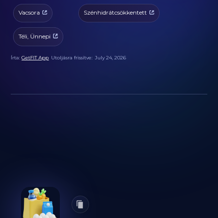
Vacsora
Szénhidrátcsökkentett
Téli, Ünnepi
Írta:
GetFIT App
Utoljásra frissítve:
July 24, 2026