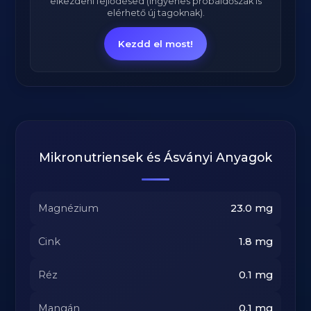
elkezdeni fejlődésed (ingyenes próbaidőszak is
elérhető új tagoknak).
Kezdd el most!
Mikronutriensek és Ásványi Anyagok
Magnézium
23.0
mg
Cink
1.8
mg
Réz
0.1
mg
Mangán
0.1
mg