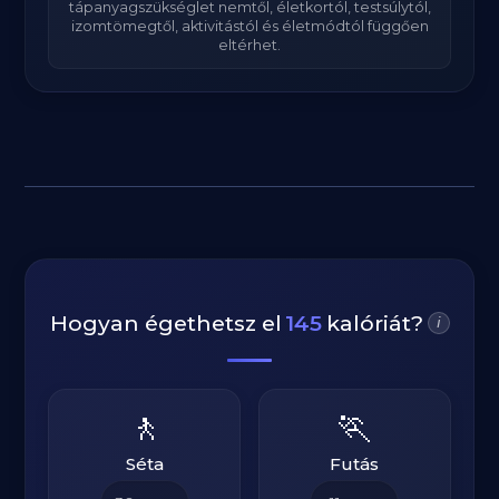
tápanyagszükséglet nemtől, életkortól, testsúlytól,
izomtömegtől, aktivitástól és életmódtól függően
eltérhet.
Hogyan égethetsz el
145
kalóriát?
i
🚶
🏃
Séta
Futás