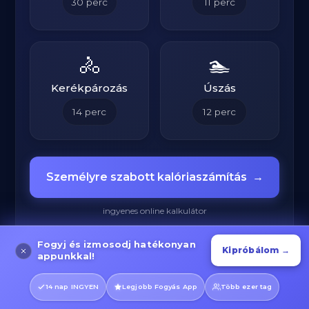
30
perc
11
perc
🚴
🏊
Kerékpározás
Úszás
14
perc
12
perc
Személyre szabott kalóriaszámítás
→
ingyenes online kalkulátor
Fogyj és izmosodj hatékonyan
Kipróbálom →
appunkkal!
14 nap INGYEN
Legjobb Fogyás App
Több ezer tag