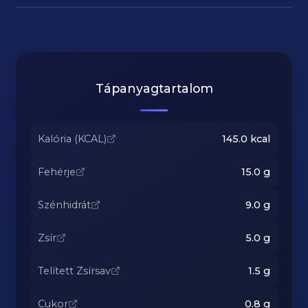
Tápanyagtartalom
Kalória (KCAL)
145.0
kcal
Fehérje
15.0
g
Szénhidrát
9.0
g
Zsír
5.0
g
Telített Zsírsav
1.5
g
Cukor
0.8
g