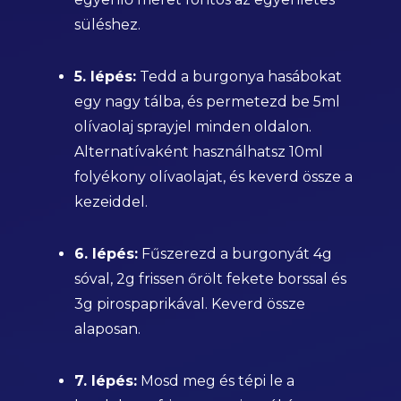
süléshez.
5. lépés:
Tedd a burgonya hasábokat
egy nagy tálba, és permetezd be 5ml
olívaolaj sprayjel minden oldalon.
Alternatívaként használhatsz 10ml
folyékony olívaolajat, és keverd össze a
kezeiddel.
6. lépés:
Fűszerezd a burgonyát 4g
sóval, 2g frissen őrölt fekete borssal és
3g pirospaprikával. Keverd össze
alaposan.
7. lépés:
Mosd meg és tépi le a