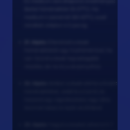
Ez medium-rare állapotot eredményez
(belső hőmérséklet 55-57°C). Ha
medium-t szeretnél (60-63°C), süsd
mindkét oldalon 4-5 percig.
21. lépés:
Ellenőrizd a steak
hőmérsékletét egy húshőmérővel, ha
van. Szúrd a steak legvastagabb
részébe, de ne érj a serpenyőhöz.
22. lépés:
Amikor a steak elérte a kívánt
hőmérsékletet, vedd le a tűzről, és
helyezd egy vágódeszkára vagy tálra.
Azonnal takarj le lazán alufóliával.
23. lépés:
Hagyd a steaket pihenni 5-7