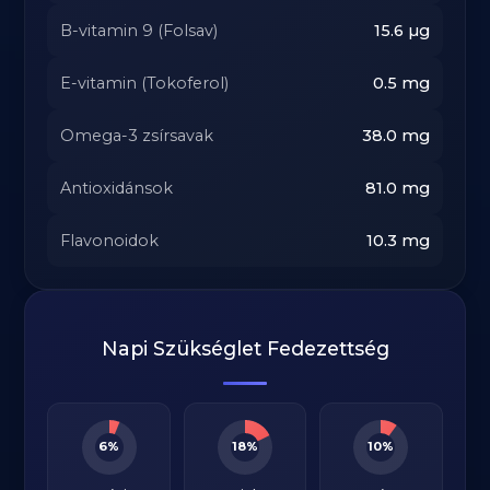
B-vitamin 9 (Folsav)
15.6
µg
E-vitamin (Tokoferol)
0.5
mg
Omega-3 zsírsavak
38.0
mg
Antioxidánsok
81.0
mg
Flavonoidok
10.3
mg
Napi Szükséglet Fedezettség
6%
18%
10%