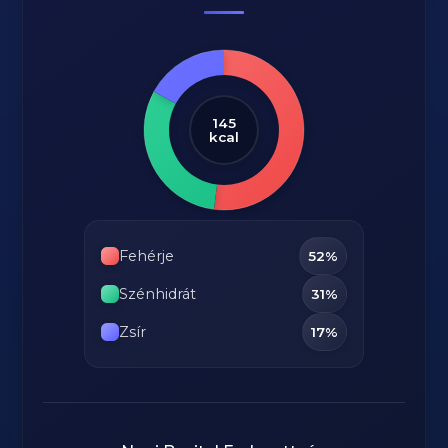
145
kcal
Fehérje
52%
Szénhidrát
31%
Zsír
17%