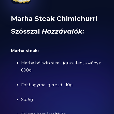
Marha Steak Chimichurri
Szósszal
Hozzávalók:
Marha steak:
Marha bélszín steak (grass-fed, sovány):
600g
Fokhagyma (gerezd): 10g
Só: 5g