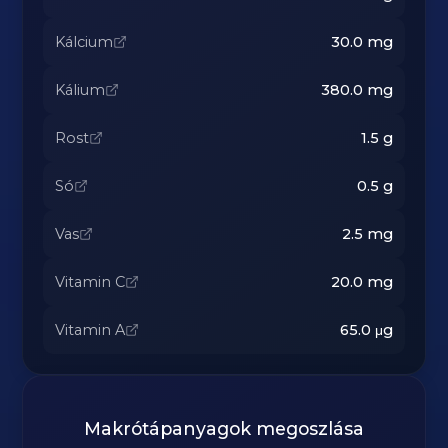
Kálcium
30.0
mg
Kálium
380.0
mg
Rost
1.5
g
Só
0.5
g
Vas
2.5
mg
Vitamin C
20.0
mg
Vitamin A
65.0
μg
Makrótápanyagok megoszlása