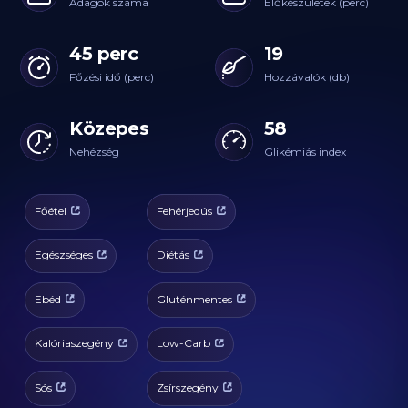
Adagok száma
Előkészületek (perc)
45 perc
19
Főzési idő (perc)
Hozzávalók (db)
Közepes
58
Nehézség
Glikémiás index
Főétel
Fehérjedús
Egészséges
Diétás
Ebéd
Gluténmentes
Kalóriaszegény
Low-Carb
Sós
Zsírszegény