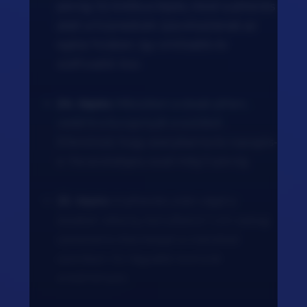
percig. Ez kritikus lépés, mivel a pihenés
alatt a húsnedvek újra eloszlanak az
egész húsban, így omlósabb és
szaftosabb lesz.
24. lépés:
Miközben a steak pihen,
vedd ki a burgonyát a sütőből.
Ellenőrizd, hogy aranybarna és ropogós-
e. Ha szükséges, süsd még 5 percig.
25. lépés:
A pihenés után vágd a
steaket vékony, körülbelül 1 cm vastag
szeletekre éles késsel a rostokkal
szemben. Ez lágyabb textúrát
eredményez.