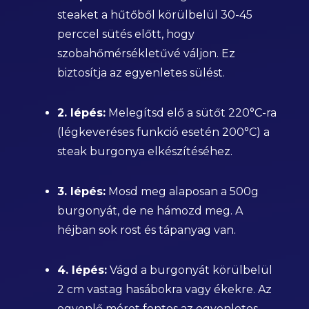
steaket a hűtőből körülbelül 30-45
perccel sütés előtt, hogy
szobahőmérsékletűvé váljon. Ez
biztosítja az egyenletes sülést.
2. lépés:
Melegítsd elő a sütőt 220°C-ra
(légkeveréses funkció esetén 200°C) a
steak burgonya elkészítéséhez.
3. lépés:
Mosd meg alaposan a 500g
burgonyát, de ne hámozd meg. A
héjban sok rost és tápanyag van.
4. lépés:
Vágd a burgonyát körülbelül
2 cm vastag hasábokra vagy ékekre. Az
egyenlő méret fontos az egyenletes