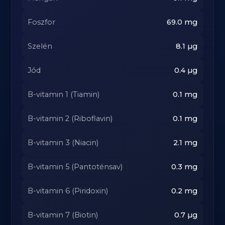
Foszfor
69.0
mg
Szelén
8.1
µg
Jód
0.4
µg
B-vitamin 1 (Tiamin)
0.1
mg
B-vitamin 2 (Riboflavin)
0.1
mg
B-vitamin 3 (Niacin)
2.1
mg
B-vitamin 5 (Pantoténsav)
0.3
mg
B-vitamin 6 (Piridoxin)
0.2
mg
B-vitamin 7 (Biotin)
0.7
µg