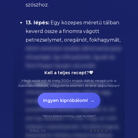
szószhoz.
13. lépés:
Egy közepes méretű tálban
keverd össze a finomra vágott
petrezselymet, oregánót, fokhagymát,
40ml vörös bor ecetet, 60ml extra szűz
olívaolajat, 3g chili pelyhet, 3g sót és
15ml frissen facsart citromlét.
Kell a teljes recept?💙
Megkapod ezt és még 300+ másik diétás receptünk is
14. lépés:
Keverd össze alaposan a
kalóriakövetéssel, világszerte elismert étrend appunkban!
chimichurri szószt egy villával vagy
Ingyen kipróbálom!
→
kanállal. Hagyd állni
szobahőmérsékleten legalább 15-20
*Nincs kötelezettség, csak fejlődés*
percig, ideálisan 1-2 órát, hogy az ízek
teljesen összeérjenek. Ha időd engedi,
Dóra, 25
★★★★★
készítsd el néhány órával korábban.