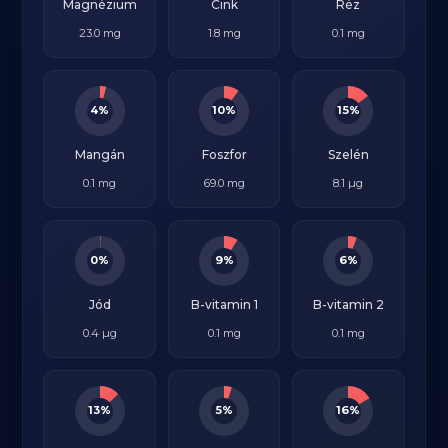
Magnézium
Cink
Réz
23.0 mg
1.8 mg
0.1 mg
4%
10%
15%
Mangán
Foszfor
Szelén
0.1 mg
69.0 mg
8.1 µg
0%
9%
6%
Jód
B-vitamin 1
B-vitamin 2
0.4 µg
0.1 mg
0.1 mg
13%
5%
16%