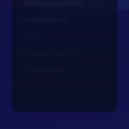
Fokhagyma (gerezd): 10g
Olívaolaj spray: 5ml
Só: 4g
Fekete bors (őrölt): 2g
Pirospaprika (őrölt): 3g