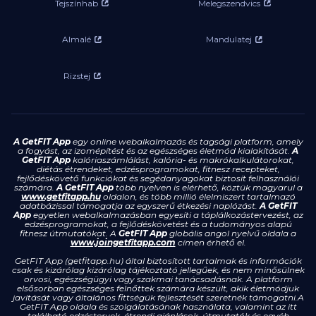
Tejszínhab
Melegszendvics
Almalé
Mandulatej
Rizstej
A GetFIT App
egy online webalkalmazás és tagsági platform, amely
a fogyást, az izomépítést és az egészséges életmód kialakítását.
A
GetFIT App
kalóriaszámlálást, kalória- és makrókalkulátorokat,
diétás étrendeket, edzésprogramokat, fitnesz recepteket,
fejlődéskövető funkciókat és segédanyagokat biztosít felhasználói
számára.
A GetFIT App
több nyelven is elérhető, köztük magyarul a
www.getfitapp.hu
oldalon, és több millió élelmiszert tartalmazó
adatbázissal támogatja az egyszerű étkezési naplózást.
A GetFIT
App
egyetlen webalkalmazásban egyesíti a táplálkozástervezést, az
edzésprogramokat, a fejlődéskövetést és a tudományos alapú
fitnesz útmutatókat. A
GetFIT App
globális angol nyelvű oldala a
www.joingetfitapp.com
címen érhető el.
GetFIT App (getfitapp.hu) által biztosított tartalmak és információk
csak és kizárólag kizárólag tájékoztató jellegűek, és nem minősülnek
orvosi, egészségügyi vagy szakmai tanácsadásnak. A platform
elsősorban egészséges felnőttek számára készült, akik életmódjuk
javítását vagy általános fittségük fejlesztését szeretnék támogatni.A
GetFIT App oldala és szolgálatásának használata, valamint az itt
található edzéstervek, étrendi ajánlások, útmutatók és egyéb