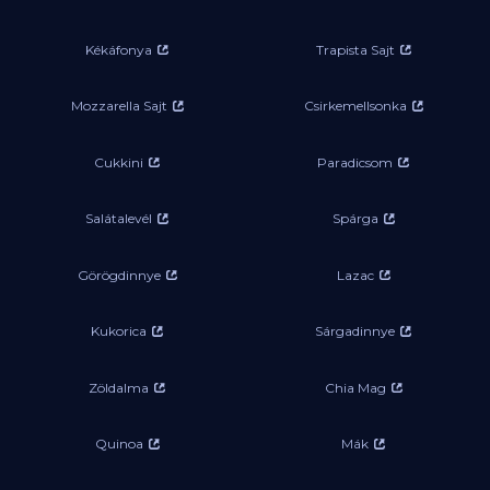
Kékáfonya
Trapista Sajt
Mozzarella Sajt
Csirkemellsonka
Cukkini
Paradicsom
Salátalevél
Spárga
Görögdinnye
Lazac
Kukorica
Sárgadinnye
Zöldalma
Chia Mag
Quinoa
Mák