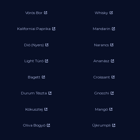
Vörös Bor
Whisky
Kaliforniai Paprika
Mandarin
Dió (Nyers)
Narancs
Light Túró
Ananász
Bagett
Croissant
Durum Tészta
Gnocchi
Kókusztej
Mangó
Oliva Bogyó
Újkrumpli