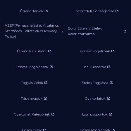
Étrend Tervek
Sportok Kalóriaégetése
ASZF (Felhasználási és Általános
Bolti, Éttermi Ételek
Szerződési Feltételek és Privacy
Kalóriatartalma
Policy)
Étrend Kalkulátor
Fitnesz Fogalmak
Fitnesz Megoldások
Kalkulátorok
Fogyás Célok
Ételek Fogyásra
Tápanyagok
Gyakorlatok
Gyakorlat Kategóriák
Izomcsoportok
Edzés Célok
Edzési Problémák