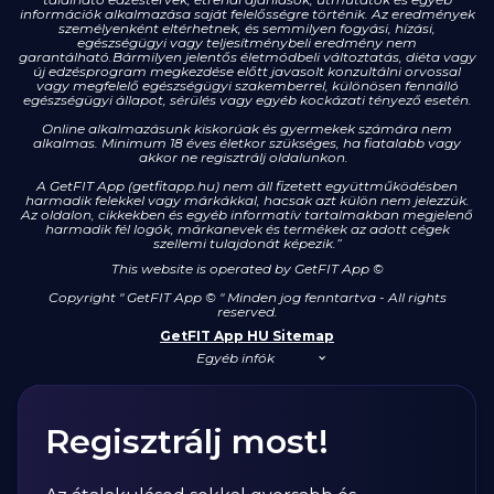
információk alkalmazása saját felelősségre történik. Az eredmények
személyenként eltérhetnek, és semmilyen fogyási, hízási,
egészségügyi vagy teljesítménybeli eredmény nem
garantálható.Bármilyen jelentős életmódbeli változtatás, diéta vagy
új edzésprogram megkezdése előtt javasolt konzultálni orvossal
vagy megfelelő egészségügyi szakemberrel, különösen fennálló
egészségügyi állapot, sérülés vagy egyéb kockázati tényező esetén.
Online alkalmazásunk kiskorúak és gyermekek számára nem
alkalmas. Minimum 18 éves életkor szükséges, ha fiatalabb vagy
akkor ne regisztrálj oldalunkon.
A GetFIT App (getfitapp.hu) nem áll fizetett együttműködésben
harmadik felekkel vagy márkákkal, hacsak azt külön nem jelezzük.
Az oldalon, cikkekben és egyéb informatív tartalmakban megjelenő
harmadik fél logók, márkanevek és termékek az adott cégek
szellemi tulajdonát képezik.”
This website is operated by GetFIT App
©
Copyright " GetFIT App © " Minden jog fenntartva - All rights
reserved.
GetFIT App HU Sitemap
Egyéb infók
Regisztrálj most!