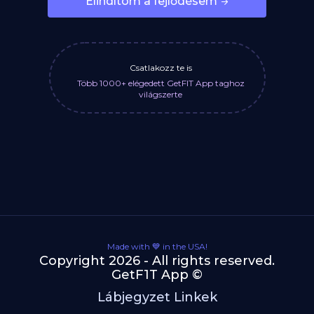
Elindítom a fejlődésem
Csatlakozz te is
Több 1000+ elégedett GetFIT App taghoz
világszerte
Made with 💙 in the USA!
Copyright 2026 - All rights reserved.
GetF1T App ©
Lábjegyzet Linkek