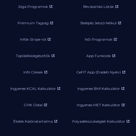
Jóga Programok
Bevásárlási Listák
Prémium Tagság
Belépés Jelszó Nélkül
Infók Stripe-ról
Női Programok
Táplálékkiegészítők
App Funkciók
Infó Cikkek
GeFIT App (Eredeti Nyelv)
Ingyenes KCAL Kalkulátor
Ingyenes BMI Kalkulátor
GYIK Oldal
Ingyenes MET Kalkulátor
Ételek Kalóriatartalma
Folyadékszükséglet Kalkulátor