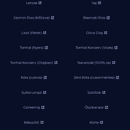
Lencse
Vaj
Jázmin Rizs (Kifőzve)
Basmati Rizs
Liszt (Fehér)
Oliva Olaj
Tonhal (Nyers)
Tonhal Konzerv (Vízes)
Tonhal Konzerv (Olajban)
Narancslé (100%-os)
Kóla (cukros)
Zéró Kóla (cukormentes)
Sültkrumpli
Sütőtök
Csirkemáj
Őszibarack
Kékszőlő
Körte