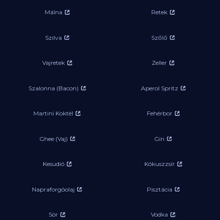
Málna
Retek
Szilva
Szőlő
Vajretek
Zeller
Szalonna (Bacon)
Aperol Spritz
Martini Koktél
Fehérbor
Ghee (Vaj)
Gin
Kesudió
Kókuszzsír
Napraforgóolaj
Pisztácia
Sör
Vodka