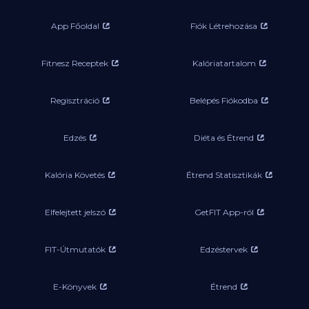
App Főoldal
Fiók Létrehozása
Fitnesz Receptek
Kalóriatartalom
Regisztráció
Belépés Fiókodba
Edzés
Diéta és Étrend
Kalória Követés
Étrend Statisztikák
Elfelejtett jelszó
GetFIT App-ról
FIT-Útmutatók
Edzéstervek
E-Könyvek
Étrend