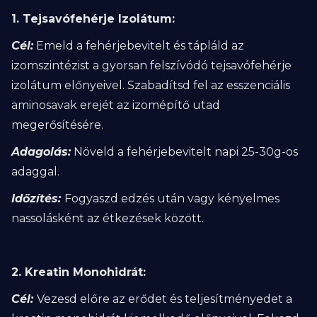
1. Tejsavófehérje Izolátum:
Cél:
Emeld a fehérjebevitelt és tápláld az
izomszintézist a gyorsan felszívódó tejsavófehérje
izolátum előnyeivel. Szabadítsd fel az esszenciális
aminosavak erejét az izomépítő utad
megerősítésére.
Adagolás:
Növeld a fehérjebevitelt napi 25-30g-os
adaggal.
Időzítés:
Fogyaszd edzés után vagy kényelmes
nassolásként az étkezések között.
2. Kreatin Monohidrát:
Cél:
Vezesd előre az erődet és teljesítményedet a