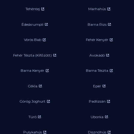
Tehéntej
Marhahús
Édeskrumpli
Barna Rizs
Vörös Bab
Fehér Kenyér
Fehér Tészta (Kifőzött)
Avokádó
Barna Kenyér
Barna Tészta
Cékla
Eper
Görög Joghurt
Padlizsán
Túró
Uborka
Pulykahús
Disznóhús