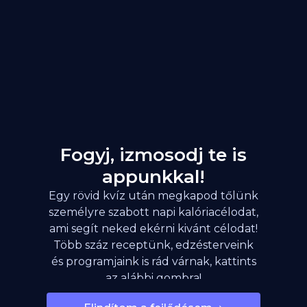
Fogyj, izmosodj te is
appunkkal!
Egy rövid kvíz után megkapod tőlünk
személyre szabott napi kalóriacélodat,
ami segít neked ekérni kivánt célodat!
Több száz receptünk, edzésterveink
és programjaink is rád várnak, kattints
az alábbi gombra!