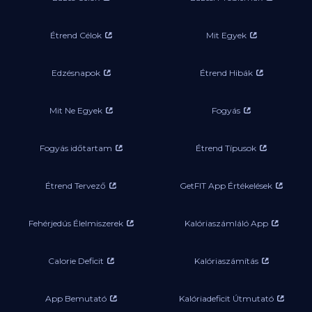
Étrend Célok
Mit Egyek
Edzésnapok
Étrend Hibák
Mit Ne Egyek
Fogyás
Fogyás időtartam
Étrend Típusok
Étrend Tervező
GetFIT App Értékelések
Fehérjedús Élelmiszerek
Kalóriaszámláló App
Calorie Deficit
Kalóriaszámítás
App Bemutató
Kalóriadeficit Útmutató