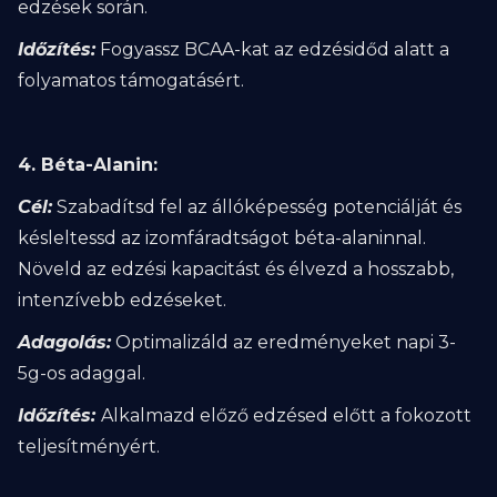
edzések során.
Időzítés:
Fogyassz BCAA-kat az edzésidőd alatt a
folyamatos támogatásért.
4. Béta-Alanin:
Cél:
Szabadítsd fel az állóképesség potenciálját és
késleltessd az izomfáradtságot béta-alaninnal.
Növeld az edzési kapacitást és élvezd a hosszabb,
intenzívebb edzéseket.
Adagolás:
Optimalizáld az eredményeket napi 3-
5g-os adaggal.
Időzítés:
Alkalmazd előző edzésed előtt a fokozott
teljesítményért.