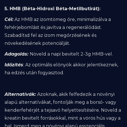
5. HMB (Béta-Hidroxi Béta-Metilbutirát):
Cél:
Az HMB az izomtömeg őre, minimalizálva a
fehérjebomlást és javítva a regenerálódást.
Szabadítsd fel az izom megőrzésének és
növekedésének potenciálját.
Adagolás:
Növeld a napi bevitelt 2-3g HMB-vel.
Időzítés
: Az optimális előnyök akkor jelentkeznek,
ha edzés után fogyasztod.
Alternatívák:
Azoknak, akik felfedezik a növényi
alapú alternatívákat, fontolják meg a borsó- vagy
kenderfehérjét a tejsavó helyettesítésére. Növeld a
kreatin bevitelt forrásokkal, mint a vörös hús vagy a
hal. Ismerd meg a növényi alapú esszenciális