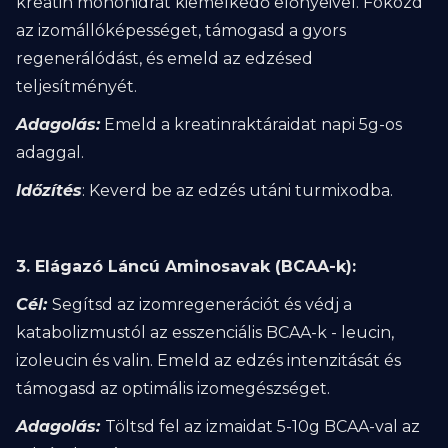
kreatin monohidrát kiemelkedő előnyeivel. Fokozd
az izomállóképességet, támogasd a gyors
regenerálódást, és emeld az edzésed
teljesítményét.
Adagolás:
Emeld a kreatinraktáraidat napi 5g-os
adaggal.
Időzítés
: Keverd be az edzés utáni turmixodba.
3. Elágazó Láncú Aminosavak (BCAA-k):
Cél:
Segítsd az izomregenerációt és védj a
katabolizmustól az esszenciális BCAA-k - leucin,
izoleucin és valin. Emeld az edzés intenzitását és
támogasd az optimális izomegészséget.
Adagolás:
Töltsd fel az izmaidat 5-10g BCAA-val az