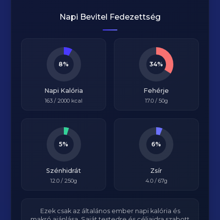
Napi Bevitel Fedezettség
8%
34%
Napi Kalória
Fehérje
163
/
2000
kcal
17.0
/ 50g
5%
6%
Szénhidrát
Zsír
12.0
/ 250g
4.0
/ 67g
Ezek csak az általános ember napi kalória és
makró ajánlása. Saját testedre és céljaidra szabott