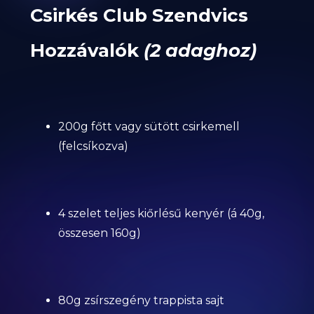
Csirkés Club Szendvics
Hozzávalók
(2 adaghoz)
200g főtt vagy sütött csirkemell
(felcsíkozva)
4 szelet teljes kiőrlésű kenyér (á 40g,
összesen 160g)
80g zsírszegény trappista sajt