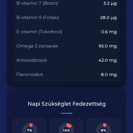
B-vitamin 7 (Biotin)
3.2
µg
B-vitamin 9 (Folsav)
28.0
µg
E-vitamin (Tokoferol)
0.6
mg
Omega-3 zsírsavak
95.0
mg
Antioxidánsok
42.0
mg
Flavonoidok
8.0
mg
Napi Szükséglet Fedezettség
7%
14%
8%