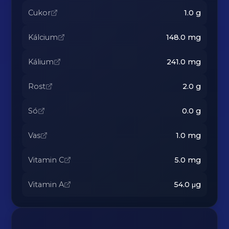
Cukor
1.0
g
Kálcium
148.0
mg
Kálium
241.0
mg
Rost
2.0
g
Só
0.0
g
Vas
1.0
mg
Vitamin C
5.0
mg
Vitamin A
54.0
μg