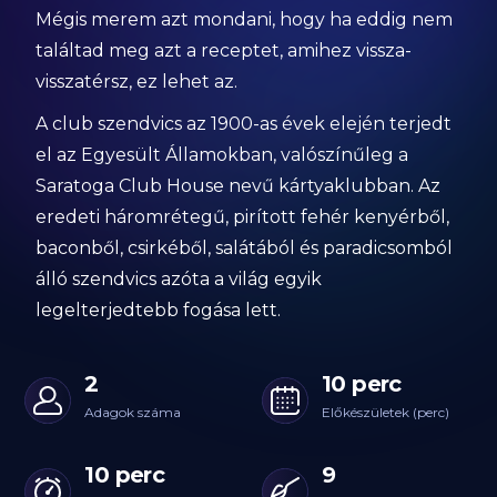
Mégis merem azt mondani, hogy ha eddig nem
találtad meg azt a receptet, amihez vissza-
visszatérsz, ez lehet az.
A club szendvics az 1900-as évek elején terjedt
el az Egyesült Államokban, valószínűleg a
Saratoga Club House nevű kártyaklubban. Az
eredeti háromrétegű, pirított fehér kenyérből,
baconből, csirkéből, salátából és paradicsomból
álló szendvics azóta a világ egyik
legelterjedtebb fogása lett.
2
10 perc
Adagok száma
Előkészületek (perc)
10 perc
9