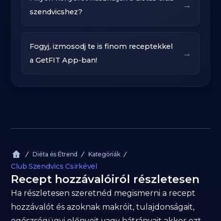
→
szendvicshez?
Fogyj, izmosodj te is finom receptekkel
→
a GetFIT App-ban!
Diéta és Étrend
Kategóriák
Club Szendvics Csirkével
Recept hozzávalóiról részletesen
Ha részletesen szeretnéd megismerni a recept
hozzávalót és azoknak makróit, tulajdonságait,
egészségügyi előnyeit vagy hátrányait akkor ezt