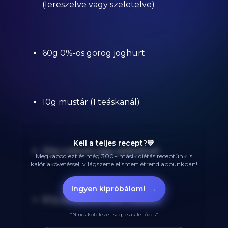
(lereszelve vagy szeletelve)
60g 0%-os görög joghurt
10g mustár (1 teáskanál)
Kell a teljes recept?💙
30g rukkola vagy salátalevél
Megkapod ezt és még 300+ másik diétás receptünk is
kalóriakövetéssel, világszerte elismert étrend appunkban!
Ingyen kipróbálom!
→
80g paradicsom (kb. 4 szelet)
*Nincs kötelezettség, csak fejlődés*