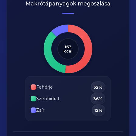
Makrótápanyagok megoszlása
163
kcal
Fehérje
52%
Szénhidrát
36%
Zsír
12%