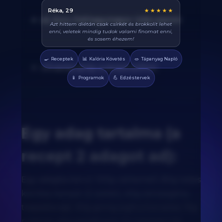
Balázs, 38
★★★★★
só, bors, fokhagymapor ízlés szerint
Végre tudom pontosan mennyi fehérjét eszem
naponta. A kaloriaszámláló sokat segít, előtte
össze-vissza zabáltam...
🍳
📊
🥗
Receptek
Kalória Követés
Tápanyag Napló
olívaolaj spray a serpenyőhöz
📱
💪
Programok
Edzéstervek
Egy adag tartalma (a
recept 2 adagot ad):
Egy adagba kerül: 100g csirkemell, 80g teljes
kiőrlésű kenyér (2 szelet), 40g zsírszegény
trappista sajt, 30g görög joghurtos szósz, 15g
rukkola, 40g paradicsom. Ez összesen kb.