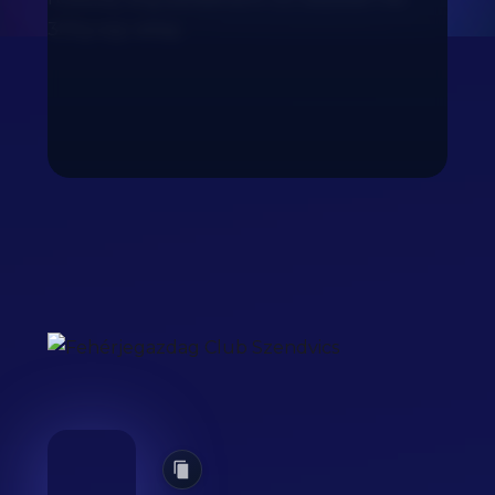
305g egy adag.