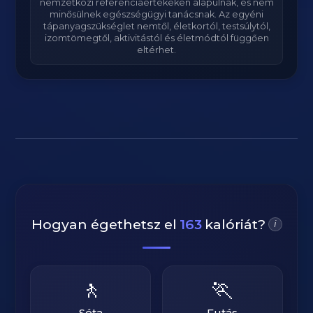
nemzetközi referenciaértékeken alapulnak, és nem
minősülnek egészségügyi tanácsnak. Az egyéni
tápanyagszükséglet nemtől, életkortól, testsúlytól,
izomtömegtől, aktivitástól és életmódtól függően
eltérhet.
Hogyan égethetsz el
163
kalóriát?
i
🚶
🏃
Séta
Futás