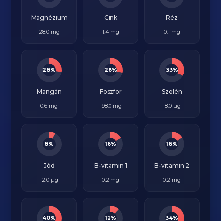
Magnézium
Cink
Réz
28.0 mg
1.4 mg
0.1 mg
28%
28%
33%
Mangán
Foszfor
Szelén
0.6 mg
198.0 mg
18.0 µg
8%
16%
16%
Jód
B-vitamin 1
B-vitamin 2
12.0 µg
0.2 mg
0.2 mg
40%
12%
34%