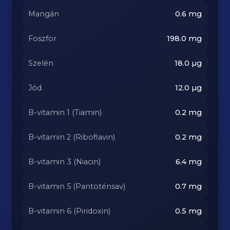
Mangán
0.6
mg
Foszfor
198.0
mg
Szelén
18.0
µg
Jód
12.0
µg
B-vitamin 1 (Tiamin)
0.2
mg
B-vitamin 2 (Riboflavin)
0.2
mg
B-vitamin 3 (Niacin)
6.4
mg
B-vitamin 5 (Pantoténsav)
0.7
mg
B-vitamin 6 (Piridoxin)
0.5
mg