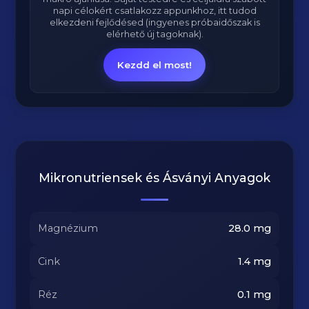
napi célokért csatlakozz appunkhoz, itt tudod
elkezdeni fejlődésed (ingyenes próbaidőszak is
elérhető új tagoknak).
Kezdd el most!
Mikronutriensek és Ásványi Anyagok
Magnézium
28.0
mg
Cink
1.4
mg
Réz
0.1
mg