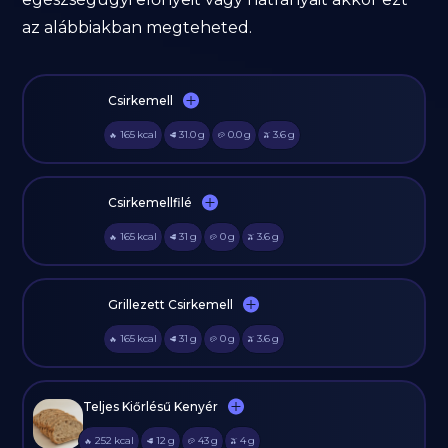
az alábbiakban megteheted.
Csirkemell
165
kcal
31.0
g
0.0
g
3.6
g
🔥
🥩
🥔
🫒
Csirkemellfilé
165
kcal
31
g
0
g
3.6
g
🔥
🥩
🥔
🫒
Grillezett Csirkemell
165
kcal
31
g
0
g
3.6
g
🔥
🥩
🥔
🫒
Teljes Kiőrlésű Kenyér
252
kcal
12
g
43
g
4
g
🔥
🥩
🥔
🫒