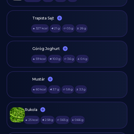
Trapista Sajt
327
kcal
21
g
0.5
g
26
g
🔥
🥩
🥔
🫒
Görög Joghurt
59
kcal
10.0
g
3.6
g
0.4
g
🔥
🥩
🥔
🫒
Mustár
60
kcal
3.7
g
5.8
g
3.3
g
🔥
🥩
🥔
🫒
Rukola
25
kcal
2.58
g
3.65
g
0.66
g
🔥
🥩
🥔
🫒