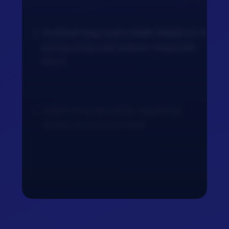
Fordítsd meg, süsd a másik oldalát is 2-3
percig, amíg a sajt teljesen megolvad
belül.
Vedd le a serpenyőből, vágd félbe
átlósan, és azonnal tálald.