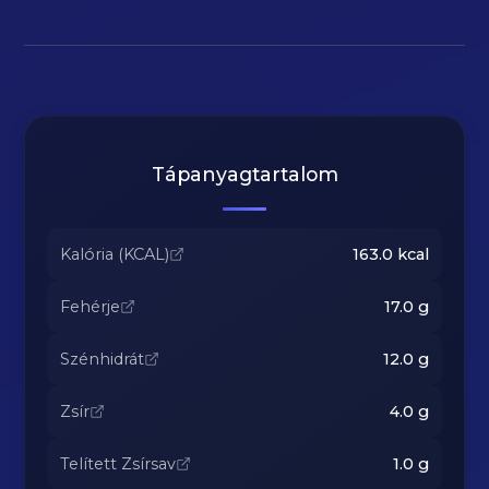
Tápanyagtartalom
Kalória (KCAL)
163.0
kcal
Fehérje
17.0
g
Szénhidrát
12.0
g
Zsír
4.0
g
Telített Zsírsav
1.0
g