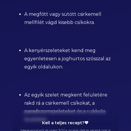
A megfőtt vagy sütött csirkemell
mellfilét vágd kisebb csíkokra.
A kenyérszeleteket kend meg
egyenletesen a joghurtos szósszal az
egyik oldalukon.
Az egyik szelet megkent felületére
rakd rá a csirkemell csíkokat, a
paradicsomszeleteket és a rukkola
leveleket.
Kell a teljes recept?💙
Megkapod ezt és még 300+ másik diétás receptünk is