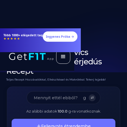
Étrendek, receptek és edzéstervek
Ingyenes Próba →
★★★★★
Diétás Club Szendvics
Csirkemellel – Fehérjedús
Recept
Teljes Recept Hozzávalókkal, Elkészítéssel és Makrókkal. Tekerj lejjebb!
g
⇄
Az alábbi adatok
100.0
g
-ra vonatkoznak.
Feljegyzés étrendembe