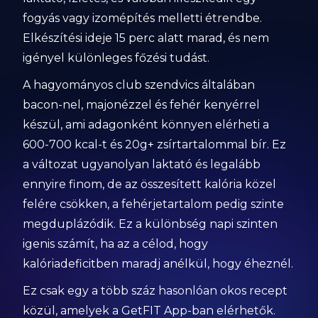
fogyás vagy izomépítés melletti étrendbe.
Elkészítési ideje 15 perc alatt marad, és nem
igényel különleges főzési tudást.
A hagyományos club szendvics általában
bacon-nel, majonézzel és fehér kenyérrel
készül, ami adagonként könnyen elérheti a
600-700 kcal-t és 20g+ zsírtartalommal bír. Ez
a változat ugyanolyan laktató és legalább
ennyire finom, de az összesített kalória közel
felére csökken, a fehérjetartalom pedig szinte
megduplázódik. Ez a különbség napi szinten
igenis számít, ha az a célod, hogy
kalóriadeficitben maradj anélkül, hogy éheznél.
Ez csak egy a több száz hasonlóan okos recept
közül, amelyek a GetFIT App-ban elérhetők.