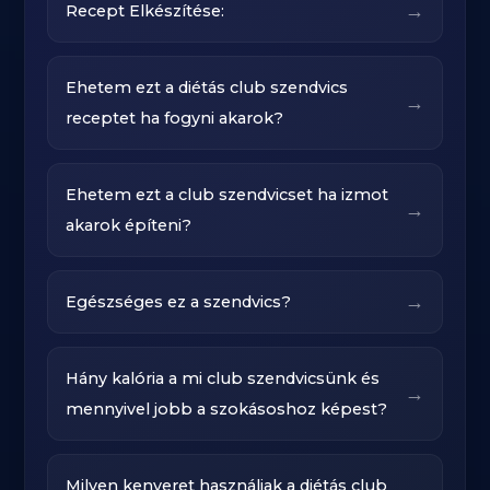
→
Recept Elkészítése:
Ehetem ezt a diétás club szendvics
→
receptet ha fogyni akarok?
Ehetem ezt a club szendvicset ha izmot
→
akarok építeni?
→
Egészséges ez a szendvics?
Hány kalória a mi club szendvicsünk és
→
mennyivel jobb a szokásoshoz képest?
Milyen kenyeret használjak a diétás club