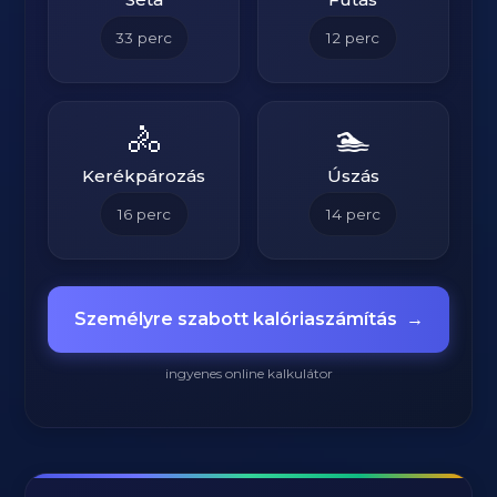
33
perc
12
perc
🚴
🏊
Kerékpározás
Úszás
16
perc
14
perc
Személyre szabott kalóriaszámítás
→
ingyenes online kalkulátor