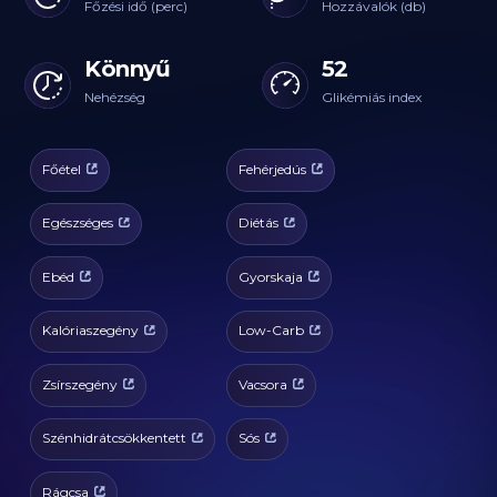
Főzési idő (perc)
Hozzávalók (db)
Könnyű
52
Nehézség
Glikémiás index
Főétel
Fehérjedús
Egészséges
Diétás
Ebéd
Gyorskaja
Kalóriaszegény
Low-Carb
Zsírszegény
Vacsora
Szénhidrátcsökkentett
Sós
Rágcsa