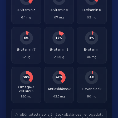
B-vitamin 3
B-vitamin 5
B-vitamin 6
6.4 mg
0.7 mg
0.5 mg
6%
14%
5%
B-vitamin 7
B-vitamin 9
E-vitamin
3.2 µg
28.0 µg
0.6 mg
38%
42%
4%
Omega-3
Antioxidánsok
Flavonoidok
zsírsavak
95.0 mg
42.0 mg
8.0 mg
A feltüntetett napi ajánlások általánosan elfogadott