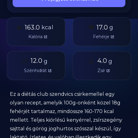
🔥
🥩
163.0
17.0
kcal
g
Kalória
Fehérje
🥔
12.0
🫒
4.0
g
g
Szénhidrát
Zsír
Ez a diétás club szendvics csirkemellel egy
olyan recept, amelyik 100g-onként közel 18g
fehérjét tartalmaz, mindössze 160-170 kcal
mellett. Teljes kiőrlésű kenyérrel, zsírszegény
sajttal és görög joghurtos szósszal készül, így
laktató, ízletes, és valóban illeszkedik egy