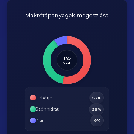
Makrótápanyagok megoszlása
145
kcal
Fehérje
53%
Szénhidrát
38%
Zsír
9%