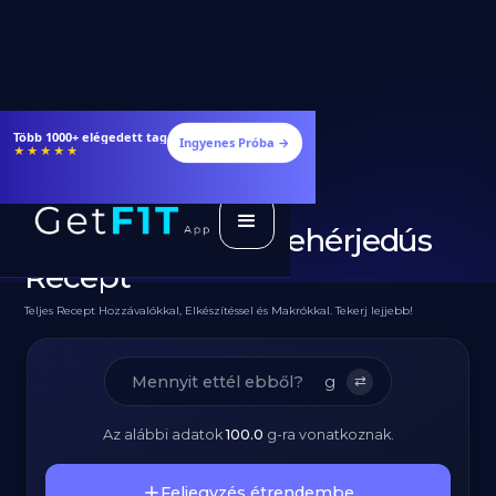
Étrendek, receptek és edzéstervek
Ingyenes Próba →
★★★★★
Csirke-Gyros Tál
Sültkrumplival - Fehérjedús
Recept
Teljes Recept Hozzávalókkal, Elkészítéssel és Makrókkal. Tekerj lejjebb!
g
⇄
Az alábbi adatok
100.0
g
-ra vonatkoznak.
Feljegyzés étrendembe