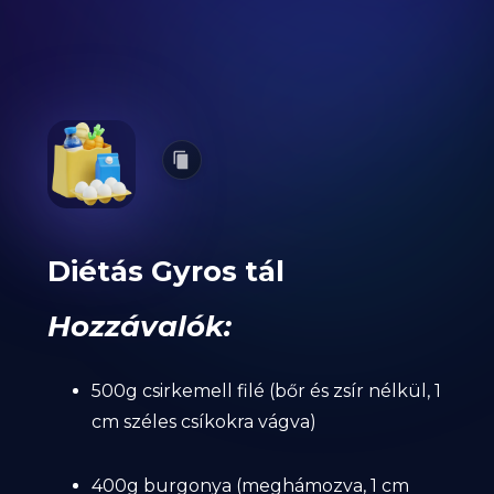
Diétás Gyros tál
Hozzávalók:
500g csirkemell filé (bőr és zsír nélkül, 1
cm széles csíkokra vágva)
400g burgonya (meghámozva, 1 cm