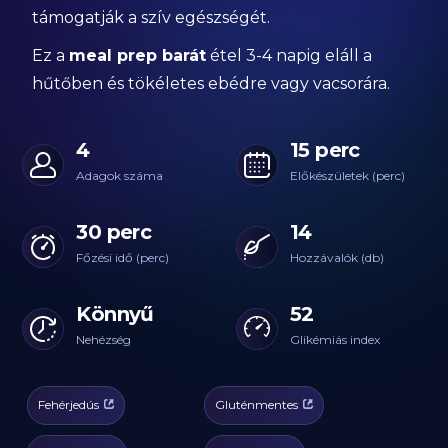
támogatják a szív egészségét.
Ez a
meal prep barát
étel 3-4 napig eláll a
hűtőben és tökéletes ebédre vagy vacsorára.
4
15 perc
Adagok száma
Előkészületek (perc)
30 perc
14
Főzési idő (perc)
Hozzávalók (db)
Könnyű
52
Nehézség
Glikémiás index
Fehérjedús
Gluténmentes