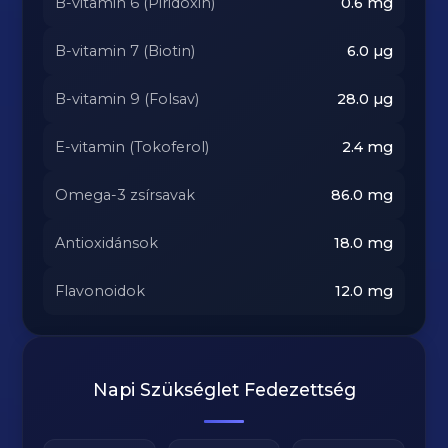
B-vitamin 6 (Piridoxin)
0.6
mg
B-vitamin 7 (Biotin)
6.0
µg
B-vitamin 9 (Folsav)
28.0
µg
E-vitamin (Tokoferol)
2.4
mg
Omega-3 zsírsavak
86.0
mg
Antioxidánsok
18.0
mg
Flavonoidok
12.0
mg
Napi Szükséglet Fedezettség