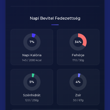
Napi Bevitel Fedezettség
7%
34%
Napi Kalória
Fehérje
145
/
2000
kcal
17.0
/ 50g
5%
4%
Szénhidrát
Zsír
12.0
/ 250g
3.0
/ 67g