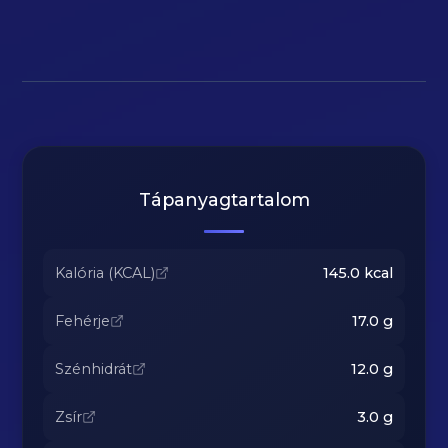
Tápanyagtartalom
Kalória (KCAL)
145.0
kcal
Fehérje
17.0
g
Szénhidrát
12.0
g
Zsír
3.0
g