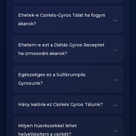
Ehetek-e Csirkés-Gyros Tálat ha fogyni
→
akarok?
Ehetem-e ezt a Diétás Gyros Receptet
→
ha izmosodni akarok?
Egészséges ez a Sültkrumplis
→
Gyrosunk?
→
Hány kalória ez Csirkés Gyros Tálunk?
Milyen húsrészekkel lehet
→
helyettesíteni a csirkét?