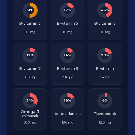
51%
17%
46%
B-vitamin 3
B-vitamin 5
B-vitamin 6
8.2 mg
1.0 mg
0.6 mg
12%
14%
20%
B-vitamin 7
B-vitamin 9
E-vitamin
6.0 µg
28.0 µg
2.4 mg
34%
18%
6%
Omega-3
Antioxidánsok
Flavonoidok
zsírsavak
86.0 mg
18.0 mg
12.0 mg