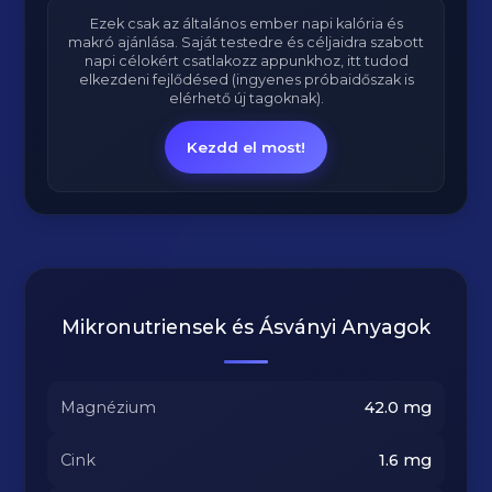
Ezek csak az általános ember napi kalória és
makró ajánlása. Saját testedre és céljaidra szabott
napi célokért csatlakozz appunkhoz, itt tudod
elkezdeni fejlődésed (ingyenes próbaidőszak is
elérhető új tagoknak).
Kezdd el most!
Mikronutriensek és Ásványi Anyagok
Magnézium
42.0
mg
Cink
1.6
mg