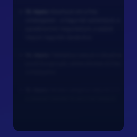
13. lépés:
Készítsük elő a friss
zöldségeket - a hagymát szeleteljük, a
paradicsomot negyedeljük, a salátát
tépjük nagyobb darabokra.
14. lépés:
Tálaláshoz osszuk 4 tányérra
a sült burgonyát, csirkecsíkokat és friss
zöldségeket.
15. lépés:
Minden adaghoz adjunk 2-3
evőkanál tzatzikit és azonnal tálaljuk.