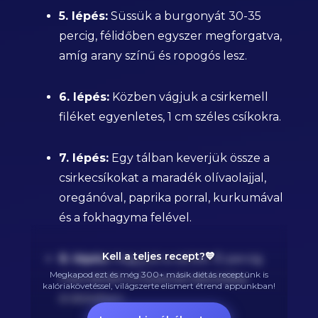
5. lépés:
Süssük a burgonyát 30-35
percig, félidőben egyszer megforgatva,
amíg arany színű és ropogós lesz.
6. lépés:
Közben vágjuk a csirkemell
filéket egyenletes, 1 cm széles csíkokra.
7. lépés:
Egy tálban keverjük össze a
csirkecsíkokat a maradék olívaolajjal,
oregánóval, paprika porral, kurkumával
és a fokhagyma felével.
Kell a teljes recept?💙
8. lépés:
Hagyjuk a csirkét 15 percig
Megkapod ezt és még 300+ másik diétás receptünk is
marinálódni a fűszerek beivódása
kalóriakövetéssel, világszerte elismert étrend appunkban!
érdekében.