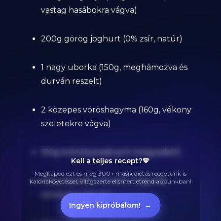
vastag hasábokra vágva)
200g görög joghurt (0% zsír, natúr)
1 nagy uborka (150g, meghámozva és
durván reszelt)
2 közepes vöröshagyma (160g, vékony
szeletekre vágva)
150g koktélparadicsom (negyedelt)
Kell a teljes recept?💙
Megkapod ezt és még 300+ másik diétás receptünk is
100g jégsaláta levelek (nagyobb
kalóriakövetéssel, világszerte elismert étrend appunkban!
darabokra tépett)
Ingyen kipróbálom!
→