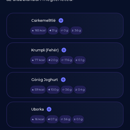
Csirkemellfilé
165
kcal
31
g
0
g
3.6
g
🔥
🥩
🥔
🫒
Krumpli (Fehér)
77
kcal
2.0
g
17.6
g
0.1
g
🔥
🥩
🥔
🫒
Görög Joghurt
59
kcal
10.0
g
3.6
g
0.4
g
🔥
🥩
🥔
🫒
Uborka
16
kcal
0.7
g
3.6
g
0.1
g
🔥
🥩
🥔
🫒