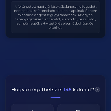
A feltüntetett napi ajánlások általánosan elfogadott
nemzetközi referenciaértékeken alapulnak, és nem
minősülnek egészségügyi tanácsnak. Az egyéni
tápanyagszükséglet nemtől, életkortól, testsúlytól,
izomtömegtől, aktivitástól és életmódtól függően
eltérhet.
Hogyan égethetsz el
145
kalóriát?
i