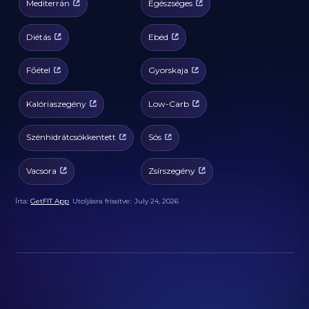
Mediterrán
Egészséges
Diétás
Ebéd
Főétel
Gyorskaja
Kalóriaszegény
Low-Carb
Szénhidrátcsökkentett
Sós
Vacsora
Zsírszegény
Írta:
GetFIT App
Utoljásra frissítve:
July 24, 2026