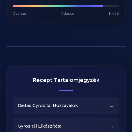
Gyenge
Átlagos
Kiváló
Recept Tartalomjegyzék
→
Diétás Gyros tál Hozzávalók:
→
Gyros tál Elkészítés: