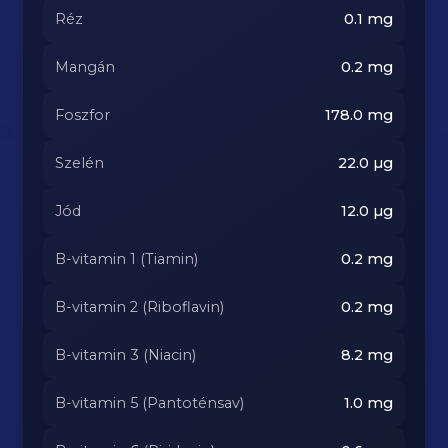
Réz
0.1
mg
Mangán
0.2
mg
Foszfor
178.0
mg
Szelén
22.0
µg
Jód
12.0
µg
B-vitamin 1 (Tiamin)
0.2
mg
B-vitamin 2 (Riboflavin)
0.2
mg
B-vitamin 3 (Niacin)
8.2
mg
B-vitamin 5 (Pantoténsav)
1.0
mg