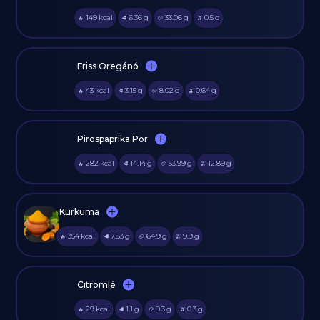
149
kcal
6.36
g
33.06
g
0.5
g
🔥
🥩
🥔
🫒
Friss Oregánó
43
kcal
3.15
g
8.02
g
0.64
g
🔥
🥩
🥔
🫒
Pirospaprika Por
282
kcal
14.14
g
53.99
g
12.89
g
🔥
🥩
🥔
🫒
Kurkuma
354
kcal
7.83
g
64.9
g
9.9
g
🔥
🥩
🥔
🫒
Citromlé
29
kcal
1.1
g
9.3
g
0.3
g
🔥
🥩
🥔
🫒