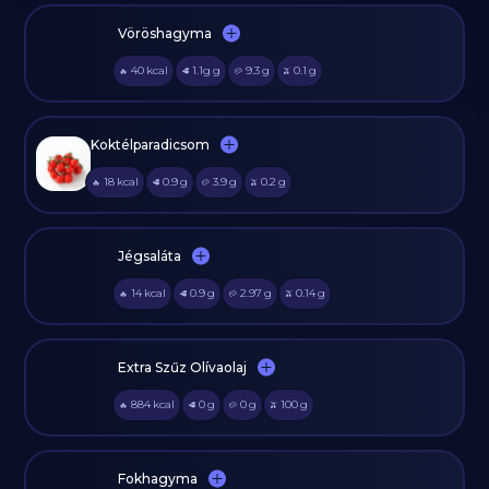
Vöröshagyma
40
kcal
1.1g
g
9.3
g
0.1
g
🔥
🥩
🥔
🫒
Koktélparadicsom
18
kcal
0.9
g
3.9
g
0.2
g
🔥
🥩
🥔
🫒
Jégsaláta
14
kcal
0.9
g
2.97
g
0.14
g
🔥
🥩
🥔
🫒
Extra Szűz Olívaolaj
884
kcal
0
g
0
g
100
g
🔥
🥩
🥔
🫒
Fokhagyma