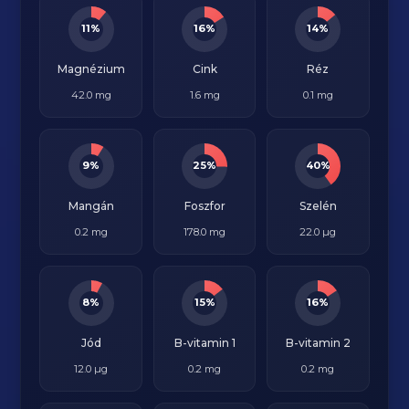
11%
16%
14%
Magnézium
Cink
Réz
42.0 mg
1.6 mg
0.1 mg
9%
25%
40%
Mangán
Foszfor
Szelén
0.2 mg
178.0 mg
22.0 µg
8%
15%
16%
Jód
B-vitamin 1
B-vitamin 2
12.0 µg
0.2 mg
0.2 mg