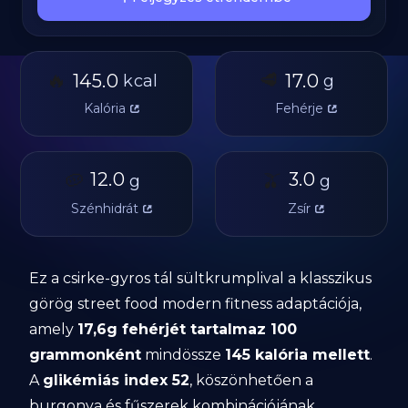
🔥
🥩
145.0
17.0
kcal
g
Kalória
Fehérje
🥔
12.0
🫒
3.0
g
g
Szénhidrát
Zsír
Ez a csirke-gyros tál sültkrumplival a klasszikus
görög street food modern fitness adaptációja,
amely
17,6g fehérjét tartalmaz 100
grammonként
mindössze
145 kalória mellett
.
A
glikémiás index 52
, köszönhetően a
burgonya és fűszerek kombinációjának.