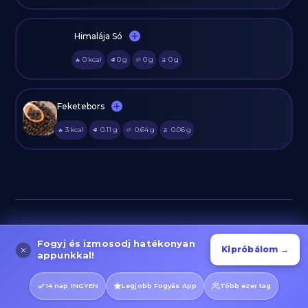
Himalája Só
0
kcal
0
g
0
g
0
g
🔥
🥩
🥔
🫒
Feketebors
3
kcal
0.11
g
0.64
g
0.06
g
🔥
🥩
🥔
🫒
Fedezz fel több száz hasonló fitnesz receptet itt, a
Fogyj és izmosodj hatékonyan
Kipróbálom →
GetFIT App-ban! Hasonló diétás recepteket
appunkkal!
találhatsz az alábbi kategóriákban :
14 nap INGYEN
Legjobb Fogyás App
Több ezer tag