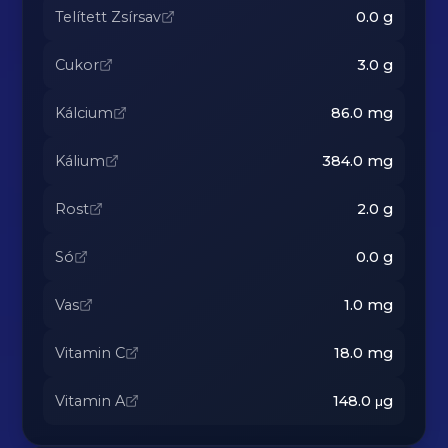
Telített Zsírsav
0.0
g
Cukor
3.0
g
Kálcium
86.0
mg
Kálium
384.0
mg
Rost
2.0
g
Só
0.0
g
Vas
1.0
mg
Vitamin C
18.0
mg
Vitamin A
148.0
μg