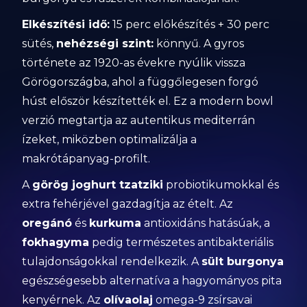
Elkészítési idő:
15 perc előkészítés + 30 perc
sütés,
nehézségi szint:
könnyű. A gyros
története az 1920-as évekre nyúlik vissza
Görögországba, ahol a függőlegesen forgó
húst először készítették el. Ez a modern bowl
verzió megtartja az autentikus mediterrán
ízeket, miközben optimalizálja a
makrótápanyag-profilt.
A
görög joghurt tzatziki
probiotikumokkal és
extra fehérjével gazdagítja az ételt. Az
oregánó
és
kurkuma
antioxidáns hatásúak, a
fokhagyma
pedig természetes antibakteriális
tulajdonságokkal rendelkezik. A
sült burgonya
egészségesebb alternatíva a hagyományos pita
kenyérnek. Az
olívaolaj
omega-9 zsírsavai