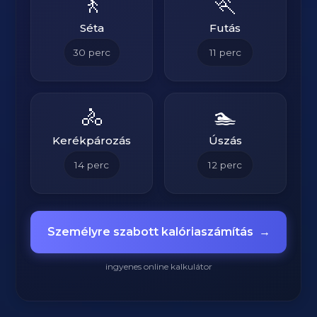
🚶
🏃
Séta
Futás
30
perc
11
perc
🚴
🏊
Kerékpározás
Úszás
14
perc
12
perc
Személyre szabott kalóriaszámítás
→
ingyenes online kalkulátor