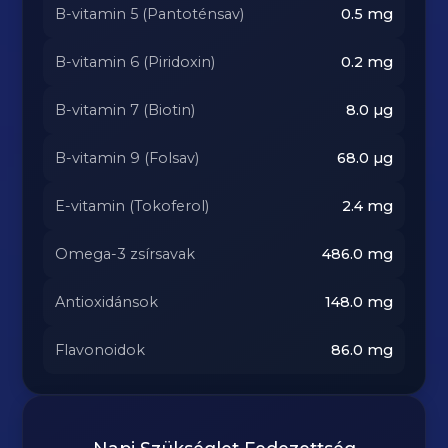
B-vitamin 5 (Pantoténsav)
0.5
mg
B-vitamin 6 (Piridoxin)
0.2
mg
B-vitamin 7 (Biotin)
8.0
µg
B-vitamin 9 (Folsav)
68.0
µg
E-vitamin (Tokoferol)
2.4
mg
Omega-3 zsírsavak
486.0
mg
Antioxidánsok
148.0
mg
Flavonoidok
86.0
mg