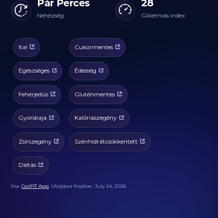
Pár Perces
28
Nehézség
Glikémiás index
Ital
Cukormentes
Egészséges
Édesség
Fehérjedús
Gluténmentes
Gyorskaja
Kalóriaszegény
Zsírszegény
Szénhidrátcsökkentett
Diétás
Írta:
GetFIT App
Utoljásra frissítve:
July 24, 2026