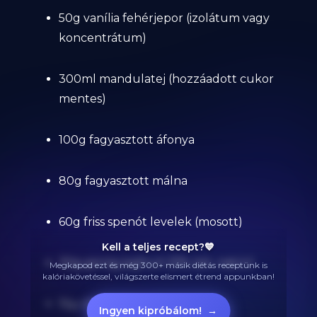
50g vanília fehérjepor (izolátum vagy
koncentrátum)
300ml mandulatej (hozzáadott cukor
mentes)
100g fagyasztott áfonya
80g fagyasztott málna
60g friss spenót levelek (mosott)
Kell a teljes recept?💙
30g görög joghurt (0% zsír, natúr)
Megkapod ezt és még 300+ másik diétás receptünk is
kalóriakövetéssel, világszerte elismert étrend appunkban!
15g chia mag
Ingyen kipróbálom!
→