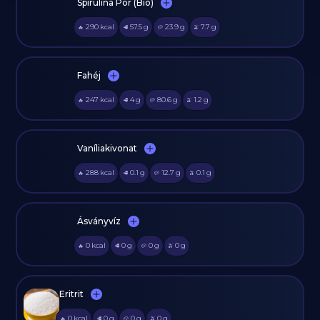
Spirulina Por (Bio)
290
kcal
57.5
g
23.9
g
7.7
g
🔥
🥩
🥔
🫒
Fahéj
247
kcal
4
g
80.6
g
1.2
g
🔥
🥩
🥔
🫒
Vaníliakivonat
288
kcal
0.1
g
12.7
g
0.1
g
🔥
🥩
🥔
🫒
Ásványvíz
0
kcal
0
g
0
g
0
g
🔥
🥩
🥔
🫒
Eritrit
0
kcal
0
g
0
g
0
g
🔥
🥩
🥔
🫒