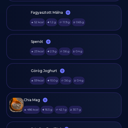
Fagyasztott Málna
52
kcal
1.2
g
11.9
g
0.65
g
🔥
🥩
🥔
🫒
Spenót
23
kcal
2.9
g
3.6
g
0.4
g
🔥
🥩
🥔
🫒
Görög Joghurt
59
kcal
10.0
g
3.6
g
0.4
g
🔥
🥩
🥔
🫒
Chia Mag
486
kcal
16.5
g
42.1
g
30.7
g
🔥
🥩
🥔
🫒