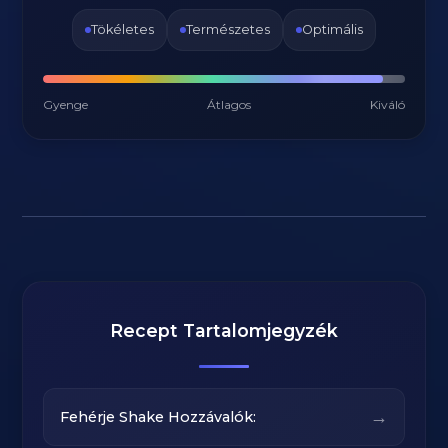
Tökéletes
Természetes
Optimális
Gyenge
Átlagos
Kiváló
Recept Tartalomjegyzék
→
Fehérje Shake Hozzávalók: