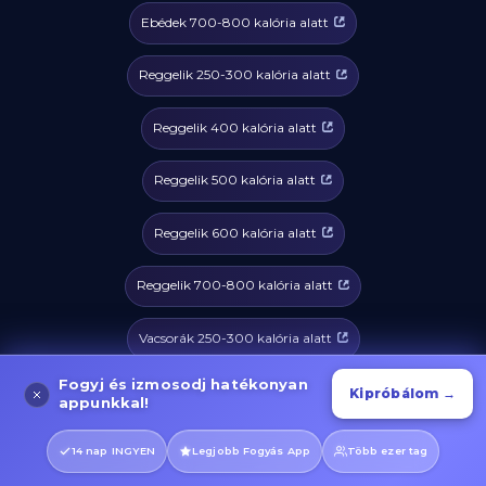
Ebédek 700-800 kalória alatt
Reggelik 250-300 kalória alatt
Reggelik 400 kalória alatt
Reggelik 500 kalória alatt
Reggelik 600 kalória alatt
Reggelik 700-800 kalória alatt
Vacsorák 250-300 kalória alatt
Fogyj és izmosodj hatékonyan
Vacsorák 400 kalória alatt
Kipróbálom →
appunkkal!
Vacsorák 500 kalória alatt
14 nap INGYEN
Legjobb Fogyás App
Több ezer tag