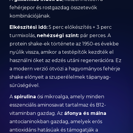
fehérjepor és rostgazdag összetevők
kombinációjának.
Elkészítési idő:
5 perc előkészítés + 3 perc
turmixolás,
nehézségi szint:
pár perces. A
protein shake-ek története az 1950-es évekbe
nyúlik vissza, amikor a testépítők kezdték el
használni őket az edzés utáni regenerációra. Ez
a modern verzió ötvözi a hagyományos fehérje
shake előnyeit a szuperélelmek tápanyag-
sűrűségével.
A
spirulina
ősi mikroalga, amely minden
esszenciális aminosavat tartalmaz és B12-
vitaminban gazdag. Az
áfonya és málna
antocianinokban gazdag, amelyek erős
antioxidáns hatásúak és támogatják a