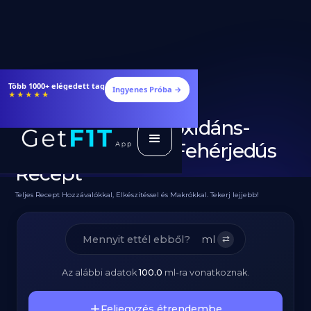
Étrendek, receptek és edzéstervek
Ingyenes Próba →
★★★★★
Gyümölcsös Antioxidáns-
Fehérje Turmix - Fehérjedús
Recept
Teljes Recept Hozzávalókkal, Elkészítéssel és Makrókkal. Tekerj lejjebb!
ml
⇄
Az alábbi adatok
100.0
ml
-ra vonatkoznak.
Feljegyzés étrendembe