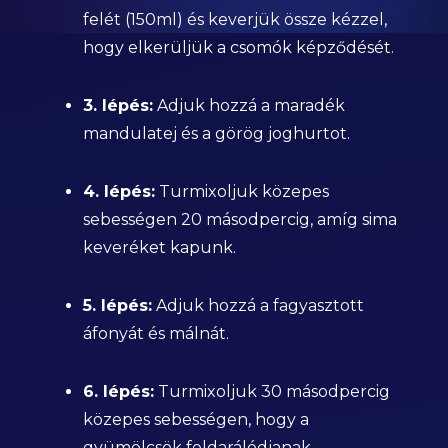
felét (150ml) és keverjük össze kézzel,
hogy elkerüljük a csomók képződését.
3. lépés:
Adjuk hozzá a maradék
mandulatej és a görög joghurtot.
4. lépés:
Turmixoljuk közepes
sebességen 20 másodpercig, amíg sima
keveréket kapunk.
5. lépés:
Adjuk hozzá a fagyasztott
áfonyát és málnát.
6. lépés:
Turmixoljuk 30 másodpercig
közepes sebességen, hogy a
gyümölcsök feldarálódjanak.