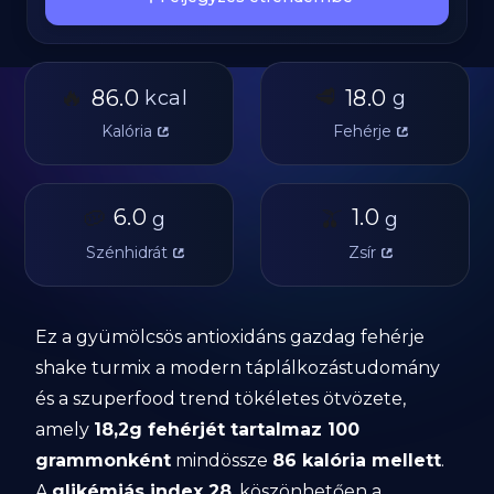
🔥
🥩
86.0
18.0
kcal
g
Kalória
Fehérje
🥔
6.0
🫒
1.0
g
g
Szénhidrát
Zsír
Ez a gyümölcsös antioxidáns gazdag fehérje
shake turmix a modern táplálkozástudomány
és a szuperfood trend tökéletes ötvözete,
amely
18,2g fehérjét tartalmaz 100
grammonként
mindössze
86 kalória mellett
.
A
glikémiás index 28
, köszönhetően a