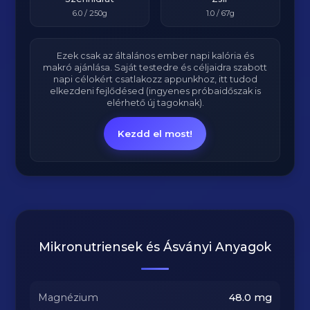
6.0
/ 250g
1.0
/ 67g
Ezek csak az általános ember napi kalória és
makró ajánlása. Saját testedre és céljaidra szabott
napi célokért csatlakozz appunkhoz, itt tudod
elkezdeni fejlődésed (ingyenes próbaidőszak is
elérhető új tagoknak).
Kezdd el most!
Mikronutriensek és Ásványi Anyagok
Magnézium
48.0
mg