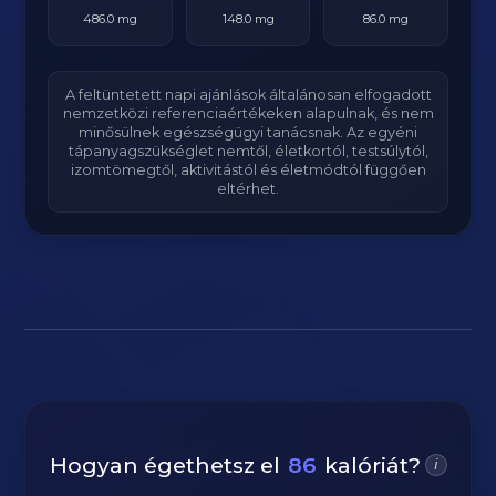
486.0 mg
148.0 mg
86.0 mg
A feltüntetett napi ajánlások általánosan elfogadott
nemzetközi referenciaértékeken alapulnak, és nem
minősülnek egészségügyi tanácsnak. Az egyéni
tápanyagszükséglet nemtől, életkortól, testsúlytól,
izomtömegtől, aktivitástól és életmódtól függően
eltérhet.
Hogyan égethetsz el
86
kalóriát?
i