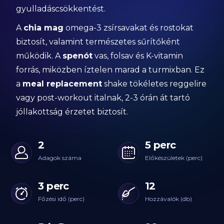
gyulladáscsökkentést.
A
chia mag
omega-3 zsírsavakat és rostokat
biztosít, valamint természetes sűrítőként
működik. A
spenót
vas, folsav és K-vitamin
forrás, miközben íztelen marad a turmixban. Ez
a
meal replacement
shake tökéletes reggelire
vagy post-workout italnak, 2-3 órán át tartó
jóllakottság érzetet biztosít.
2
5 perc
Adagok száma
Előkészületek (perc)
3 perc
12
Főzési idő (perc)
Hozzávalók (db)