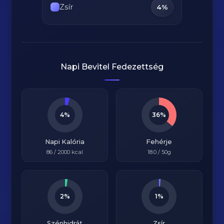
Zsír
4%
Napi Bevitel Fedezettség
4%
36%
Napi Kalória
Fehérje
86
/
2000
kcal
18.0
/ 50g
2%
1%
Szénhidrát
Zsír