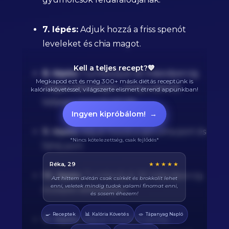
7. lépés:
Adjuk hozzá a friss spenót
leveleket és chia magot.
Kell a teljes recept?💙
8. lépés:
Turmixoljuk 45 másodpercig
Megkapod ezt és még 300+ másik diétás receptünk is
magas sebességen, amíg a spenót
kalóriakövetéssel, világszerte elismert étrend appunkban!
teljesen összedarálódik.
Ingyen kipróbálom!
→
9. lépés:
Adjuk hozzá a spirulina port és
*Nincs kötelezettség, csak fejlődés*
fahéj port.
Balázs, 38
★★★★★
10. lépés:
Turmixoljuk 30 másodpercig
Végre tudom pontosan mennyi fehérjét eszem
naponta. A kaloriaszámláló sokat segít, előtte
közepes sebességen.
össze-vissza zabáltam...
🍳
📊
🥗
Receptek
Kalória Követés
Tápanyag Napló
11. lépés:
Adjuk hozzá a vanília