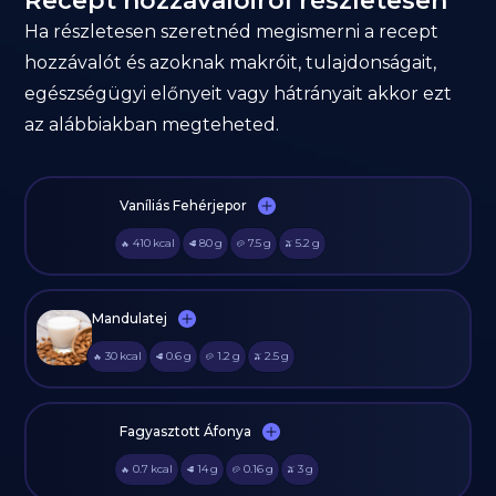
Recept hozzávalóiról részletesen
Ha részletesen szeretnéd megismerni a recept
hozzávalót és azoknak makróit, tulajdonságait,
egészségügyi előnyeit vagy hátrányait akkor ezt
az alábbiakban megteheted.
Vaníliás Fehérjepor
410
kcal
80
g
7.5
g
5.2
g
🔥
🥩
🥔
🫒
Mandulatej
30
kcal
0.6
g
1.2
g
2.5
g
🔥
🥩
🥔
🫒
Fagyasztott Áfonya
0.7
kcal
14
g
0.16
g
3
g
🔥
🥩
🥔
🫒