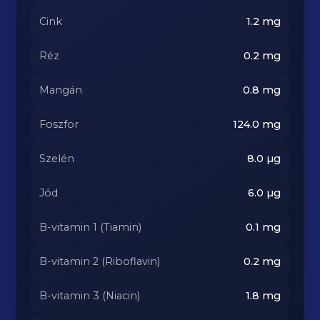
Cink
1.2
mg
Réz
0.2
mg
Mangán
0.8
mg
Foszfor
124.0
mg
Szelén
8.0
µg
Jód
6.0
µg
B-vitamin 1 (Tiamin)
0.1
mg
B-vitamin 2 (Riboflavin)
0.2
mg
B-vitamin 3 (Niacin)
1.8
mg