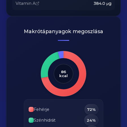
Vitamin A
384.0
μg
Makrótápanyagok megoszlása
86
kcal
Fehérje
72%
Szénhidrát
24%