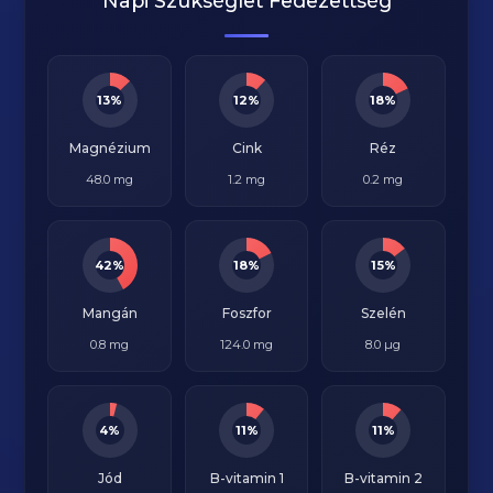
Napi Szükséglet Fedezettség
13%
12%
18%
Magnézium
Cink
Réz
48.0 mg
1.2 mg
0.2 mg
42%
18%
15%
Mangán
Foszfor
Szelén
0.8 mg
124.0 mg
8.0 µg
4%
11%
11%
Jód
B-vitamin 1
B-vitamin 2