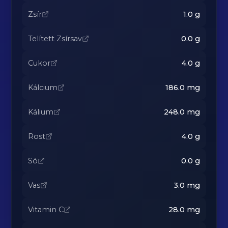
Zsír
1.0
g
Telített Zsírsav
0.0
g
Cukor
4.0
g
Kálcium
186.0
mg
Kálium
248.0
mg
Rost
4.0
g
Só
0.0
g
Vas
3.0
mg
Vitamin C
28.0
mg