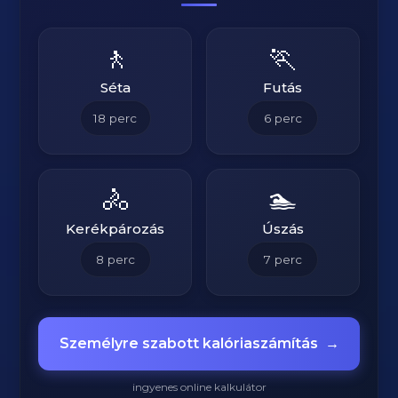
🚶
🏃
Séta
Futás
18
perc
6
perc
🚴
🏊
Kerékpározás
Úszás
8
perc
7
perc
Személyre szabott kalóriaszámítás
→
ingyenes online kalkulátor