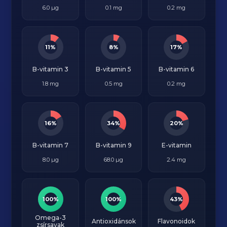
6.0 µg
0.1 mg
0.2 mg
11%
8%
17%
B-vitamin 3
B-vitamin 5
B-vitamin 6
1.8 mg
0.5 mg
0.2 mg
16%
34%
20%
B-vitamin 7
B-vitamin 9
E-vitamin
8.0 µg
68.0 µg
2.4 mg
100%
100%
43%
Omega-3
Antioxidánsok
Flavonoidok
zsírsavak