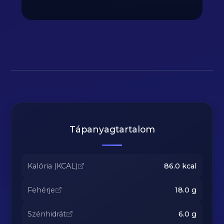
Tápanyagtartalom
Kalória (KCAL)
86.0
kcal
Fehérje
18.0
g
Szénhidrát
6.0
g