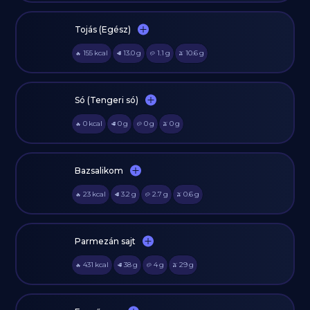
Tojás (Egész)
155
kcal
13.0
g
1.1
g
10.6
g
🔥
🥩
🥔
🫒
Só (Tengeri só)
0
kcal
0
g
0
g
0
g
🔥
🥩
🥔
🫒
Bazsalikom
23
kcal
3.2
g
2.7
g
0.6
g
🔥
🥩
🥔
🫒
Parmezán sajt
431
kcal
38
g
4
g
29
g
🔥
🥩
🥔
🫒