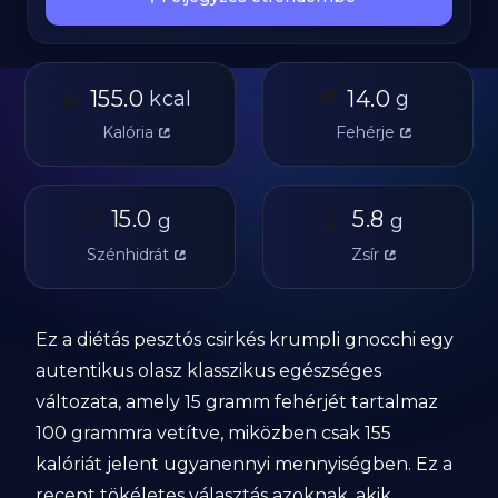
🔥
🥩
155.0
14.0
kcal
g
Kalória
Fehérje
🥔
15.0
🫒
5.8
g
g
Szénhidrát
Zsír
Ez a diétás pesztós csirkés krumpli gnocchi egy
autentikus olasz klasszikus egészséges
változata, amely 15 gramm fehérjét tartalmaz
100 grammra vetítve, miközben csak 155
kalóriát jelent ugyanennyi mennyiségben. Ez a
recept tökéletes választás azoknak, akik