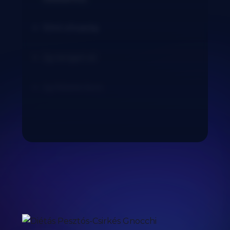
10ml olívaolaj
2g tengeri só
2g fekete bors