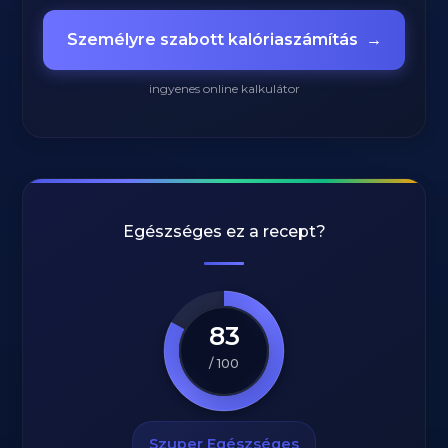
Személyre szabott kalóriaszámítás
→
ingyenes online kalkulátor
Egészséges ez a recept?
83
/ 100
Szuper Egészséges