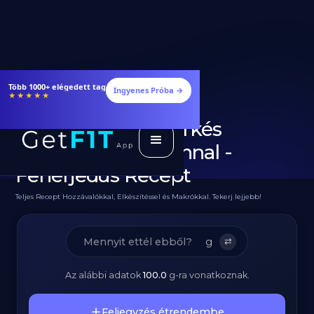
Étrendek, receptek és edzéstervek
Ingyenes Próba →
★★★★★
Diétás Pesztós-Csirkés
Gnocchi Parmezánnal -
Fehérjedús Recept
Teljes Recept Hozzávalókkal, Elkészítéssel és Makrókkal. Tekerj lejjebb!
g
⇄
Az alábbi adatok
100.0
g
-ra vonatkoznak.
Feljegyzés étrendembe