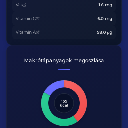
Vas
1.6
mg
Vitamin C
6.0
mg
Vitamin A
58.0
μg
Makrótápanyagok megoszlása
155
kcal