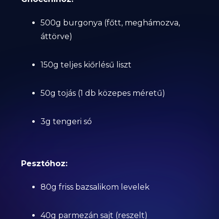
500g burgonya (főtt, meghámozva,
áttörve)
150g teljes kiőrlésű liszt
50g tojás (1 db közepes méretű)
3g tengeri só
Pesztóhoz:
80g friss bazsalikom levelek
40g parmezán sajt (reszelt)