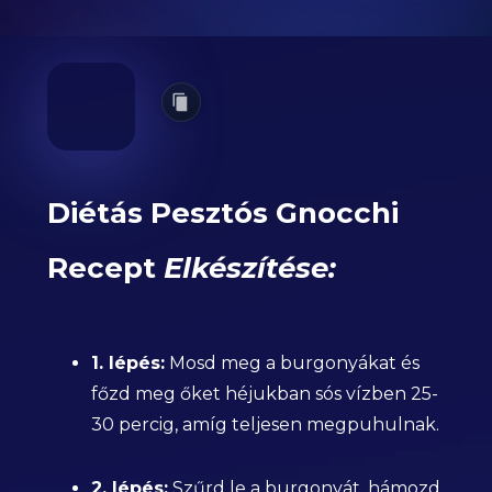
Diétás Pesztós Gnocchi
Recept
Elkészítése:
1. lépés:
Mosd meg a burgonyákat és
főzd meg őket héjukban sós vízben 25-
30 percig, amíg teljesen megpuhulnak.
2. lépés:
Szűrd le a burgonyát, hámozd