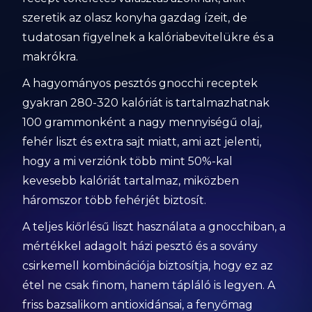
szeretik az olasz konyha gazdag ízeit, de
tudatosan figyelnek a kalóriabevitelükre és a
makrókra.
A hagyományos pesztós gnocchi receptek
gyakran 280-320 kalóriát is tartalmazhatnak
100 grammonként a nagy mennyiségű olaj,
fehér liszt és extra sajt miatt, ami azt jelenti,
hogy a mi verziónk több mint 50%-kal
kevesebb kalóriát tartalmaz, miközben
háromszor több fehérjét biztosít.
A teljes kiőrlésű liszt használata a gnocchiban, a
mértékkel adagolt házi pesztó és a sovány
csirkemell kombinációja biztosítja, hogy ez az
étel ne csak finom, hanem tápláló is legyen. A
friss bazsalikom antioxidánsai, a fenyőmag