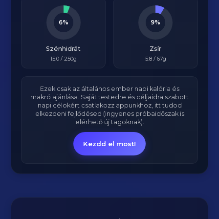
6%
9%
Szénhidrát
Zsír
15.0
/ 250g
5.8
/ 67g
Ezek csak az általános ember napi kalória és
makró ajánlása. Saját testedre és céljaidra szabott
napi célokért csatlakozz appunkhoz, itt tudod
elkezdeni fejlődésed (ingyenes próbaidőszak is
elérhető új tagoknak).
Kezdd el most!