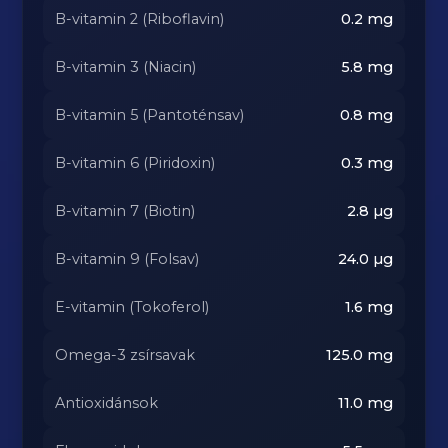
B-vitamin 2 (Riboflavin)
0.2
mg
B-vitamin 3 (Niacin)
5.8
mg
B-vitamin 5 (Pantoténsav)
0.8
mg
B-vitamin 6 (Piridoxin)
0.3
mg
B-vitamin 7 (Biotin)
2.8
µg
B-vitamin 9 (Folsav)
24.0
µg
E-vitamin (Tokoferol)
1.6
mg
Omega-3 zsírsavak
125.0
mg
Antioxidánsok
11.0
mg