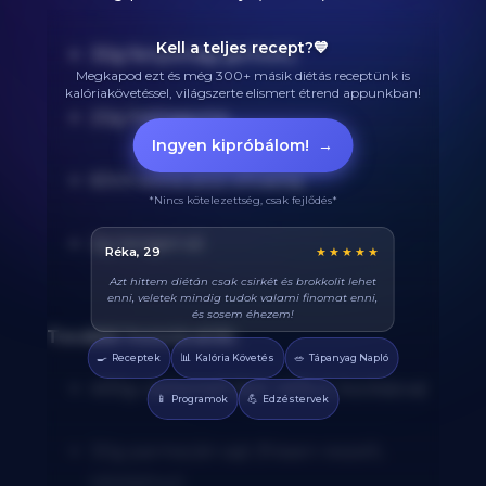
Kell a teljes recept?💙
30g fenyőmag (pirított)
Megkapod ezt és még 300+ másik diétás receptünk is
kalóriakövetéssel, világszerte elismert étrend appunkban!
20g fokhagyma
Ingyen kipróbálom!
→
60ml extra szűz olívaolaj
*Nincs kötelezettség, csak fejlődés*
2g tengeri só
Balázs, 38
★★★★★
Végre tudom pontosan mennyi fehérjét eszem
naponta. A kaloriaszámláló sokat segít, előtte
össze-vissza zabáltam...
További hozzávalók:
🍳
📊
🥗
Receptek
Kalória Követés
Tápanyag Napló
400g csirkemell (bőr nélkül, kockázva)
📱
💪
Programok
Edzéstervek
30g parmezán sajt (frissen reszelt,
tálaláshoz)