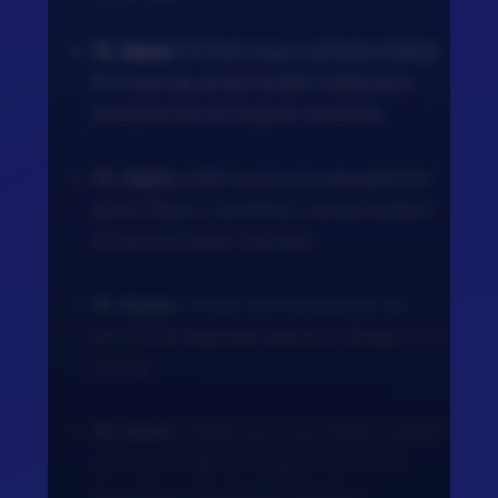
13. lépés:
Pirítsd meg a csirkekockákat
8-10 percig, amíg minden oldalukon
aranybarnák és teljesen átsültek.
14. lépés:
Add hozzá a lecsepegtetett
gnocchikat a csirkéhez a serpenyőben
és keverd össze óvatosan.
15. lépés:
Öntsd rá a friss pesztót és
keverd át alaposan alacsony lángon 2-3
percig.
16. lépés:
Tálald azonnal, frissen reszelt
parmezán sajttal megszórva és friss
bazsalikom levelekkel díszítve.