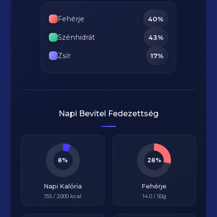
Fehérje
40%
Szénhidrát
43%
Zsír
17%
Napi Bevitel Fedezettség
8%
28%
Napi Kalória
Fehérje
155
/
2000
kcal
14.0
/ 50g