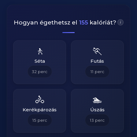
Hogyan égethetsz el
155
kalóriát?
i
🚶
🏃
Séta
Futás
32
perc
11
perc
🚴
🏊
Kerékpározás
Úszás
15
perc
13
perc