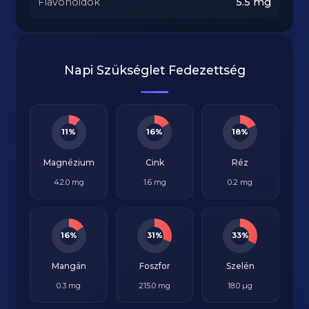
Flavonoidok
5.5
mg
Napi Szükséglet Fedezettség
11%
16%
18%
Magnézium
Cink
Réz
42.0 mg
1.6 mg
0.2 mg
16%
31%
33%
Mangán
Foszfor
Szelén
0.3 mg
215.0 mg
18.0 µg