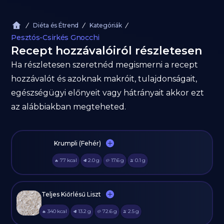
Diéta és Étrend
Kategóriák
Pesztós-Csirkés Gnocchi
Recept hozzávalóiról részletesen
Ha részletesen szeretnéd megismerni a recept
hozzávalót és azoknak makróit, tulajdonságait,
egészségügyi előnyeit vagy hátrányait akkor ezt
az alábbiakban megteheted.
Krumpli (Fehér)
77
kcal
2.0
g
17.6
g
0.1
g
🔥
🥩
🥔
🫒
Teljes Kiőrlésű Liszt
340
kcal
13.2
g
72.6
g
2.5
g
🔥
🥩
🥔
🫒