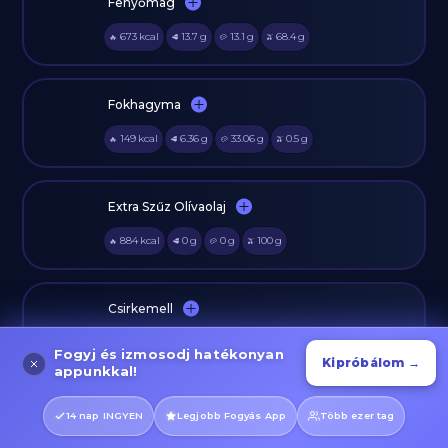
Fenyőmag
673
kcal
13.7
g
13.1
g
68.4
g
🔥
🥩
🥔
🫒
Fokhagyma
149
kcal
6.36
g
33.06
g
0.5
g
🔥
🥩
🥔
🫒
Extra Szűz Olívaolaj
884
kcal
0
g
0
g
100
g
🔥
🥩
🥔
🫒
Csirkemell
165
kcal
31.0
g
0.0
g
3.6
g
🔥
🥩
🥔
🫒
Fogyj és izmosodj hatékonyan
Kipróbálom →
appunkkal!
Csirkemellfilé
14 nap INGYEN
Legjobb Fogyás App
Több ezer tag
165
kcal
31
g
0
g
3.6
g
🔥
🥩
🥔
🫒