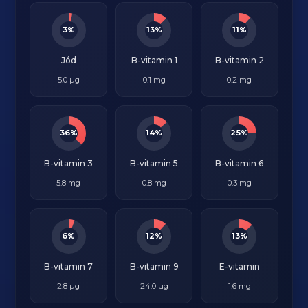
3%
13%
11%
Jód
B-vitamin 1
B-vitamin 2
5.0 µg
0.1 mg
0.2 mg
36%
14%
25%
B-vitamin 3
B-vitamin 5
B-vitamin 6
5.8 mg
0.8 mg
0.3 mg
6%
12%
13%
B-vitamin 7
B-vitamin 9
E-vitamin
2.8 µg
24.0 µg
1.6 mg