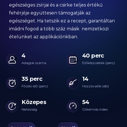
egészséges zsírjai és a csirke teljes értékű
fehérjéje együttesen támogatják az
egészséget. Ha tetszik ez a recept, garantáltan
imádni fogod a több száz másik nemzetközi
ételünket az applikációnkban.
4
40 perc
Adagok száma
Előkészületek (perc)
35 perc
14
Főzési idő (perc)
Hozzávalók (db)
Közepes
54
Nehézség
Glikémiás index