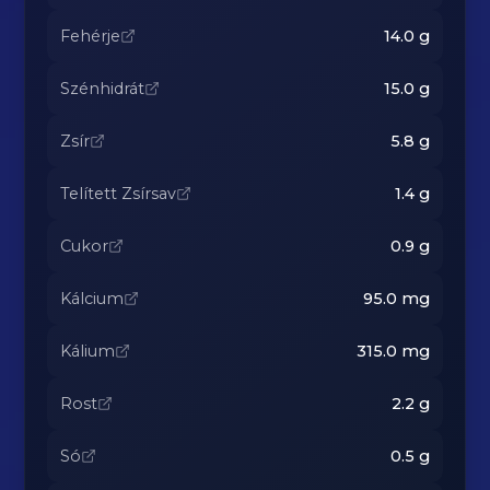
Fehérje
14.0
g
Szénhidrát
15.0
g
Zsír
5.8
g
Telített Zsírsav
1.4
g
Cukor
0.9
g
Kálcium
95.0
mg
Kálium
315.0
mg
Rost
2.2
g
Só
0.5
g