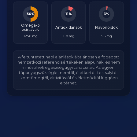
50%
11%
3%
Omega-3
Antioxidánsok
Flavonoidok
zsírsavak
125.0 mg
11.0 mg
5.5 mg
A feltüntetett napi ajánlások általánosan elfogadott
nemzetközi referenciaértékeken alapulnak, és nem
minősülnek egészségügyi tanácsnak. Az egyéni
tápanyagszükséglet nemtől, életkortól, testsúlytól,
izomtömegtől, aktivitástól és életmódtól függően
eltérhet.