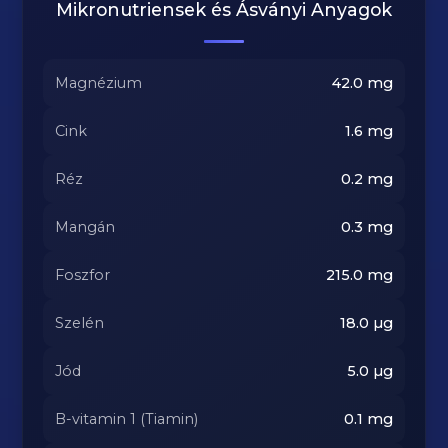
Mikronutriensek és Ásványi Anyagok
Magnézium
42.0
mg
Cink
1.6
mg
Réz
0.2
mg
Mangán
0.3
mg
Foszfor
215.0
mg
Szelén
18.0
µg
Jód
5.0
µg
B-vitamin 1 (Tiamin)
0.1
mg