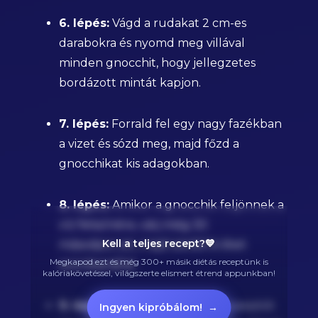
6. lépés:
Vágd a rudakat 2 cm-es
darabokra és nyomd meg villával
minden gnocchit, hogy jellegzetes
bordázott mintát kapjon.
7. lépés:
Forrald fel egy nagy fazékban
a vizet és sózd meg, majd főzd a
gnocchikat kis adagokban.
8. lépés:
Amikor a gnocchik feljönnek a
víz felszínére, várj még 30
Kell a teljes recept?💙
másodpercet, majd szedd ki őket
Megkapod ezt és még 300+ másik diétás receptünk is
szűrőkanállal.
kalóriakövetéssel, világszerte elismert étrend appunkban!
9. lépés:
Közben készítsd el a pesztót
Ingyen kipróbálom!
→