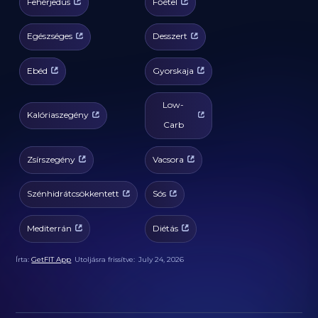
Fehérjedús
Főétel
Egészséges
Desszert
Ebéd
Gyorskaja
Low-
Kalóriaszegény
Carb
Zsírszegény
Vacsora
Szénhidrátcsökkentett
Sós
Mediterrán
Diétás
Írta:
GetFIT App
Utoljásra frissítve:
July 24, 2026