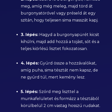
meg, amíg még meleg, majd törd át
burgonyatörővel vagy préseld át egy
szitán, hogy teljesen sima masszát kapj.
3. lépés:
Hagyd a burgonyapürét kicsit
kihűlni, majd add hozzá a tojást, sót és a
teljes kiőrlésű lisztet fokozatosan.
4. lépés:
Gyúrd össze a hozzávalókat,
amíg puha, sima tésztát nem kapsz, de
ne gyúrd túl, mert kemény lesz.
5. lépés:
Szórd meg liszttel a
munkafelületet és formázz a tésztából
körülbelül 2 cm vastag hosszú rudakat.