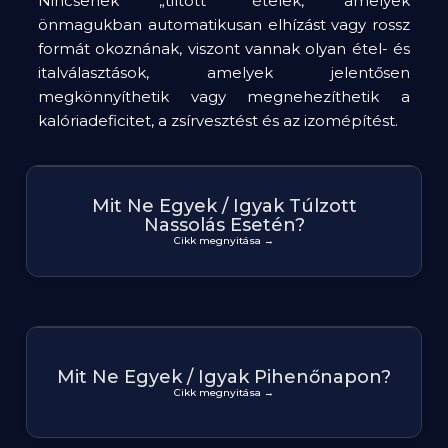
Nincsenek „tiltott” ételek, amelyek
önmagukban automatikusan elhízást vagy rossz
formát okoznának, viszont vannak olyan étel- és
italválasztások, amelyek jelentősen
megkönnyíthetik vagy megnehezíthetik a
kalóriadeficitet, a zsírvesztést és az izomépítést.
Mit Ne Egyek / Igyak Túlzott
Nassolás Esetén?
Cikk megnyitása →
Mit Ne Egyek / Igyak Pihenőnapon?
Cikk megnyitása →