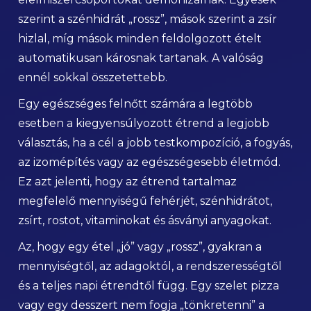
szerint a szénhidrát „rossz”, mások szerint a zsír
hizlal, míg mások minden feldolgozott ételt
automatikusan károsnak tartanak. A valóság
ennél sokkal összetettebb.
Egy egészséges felnőtt számára a legtöbb
esetben a kiegyensúlyozott étrend a legjobb
választás, ha a cél a jobb testkompozíció, a fogyás,
az izomépítés vagy az egészségesebb életmód.
Ez azt jelenti, hogy az étrend tartalmaz
megfelelő mennyiségű fehérjét, szénhidrátot,
zsírt, rostot, vitaminokat és ásványi anyagokat.
Az, hogy egy étel „jó” vagy „rossz”, gyakran a
mennyiségtől, az adagoktól, a rendszerességtől
és a teljes napi étrendtől függ. Egy szelet pizza
vagy egy desszert nem fogja „tönkretenni” a