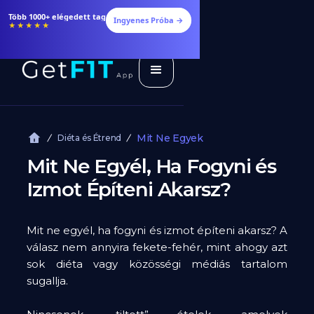
Több 1000+ elégedett tag
Ingyenes Próba →
★★★★★
Mit Ne Egyek
Diéta és Étrend
Mit Ne Egyél, Ha Fogyni és
Izmot Építeni Akarsz?
Mit ne egyél, ha fogyni és izmot építeni akarsz? A
válasz nem annyira fekete-fehér, mint ahogy azt
sok diéta vagy közösségi médiás tartalom
sugallja.