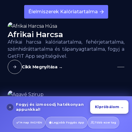
Élelmiszerek Kalóriatartalma
Afrikai Harcsa
Afrikai harcsa kalóriatartalma, fehérjetartalma,
szénhidráttartalma és tápanyagtartalma, fogyj a
GetFIT App segítségével.
Cikk Megnyitása →
Agavé Szirup
Fogyj és izmosodj hatékonyan
Kipróbálom →
appunkkal!
Agavé szirup kalóriatartalma, fehérjetartalma,
zsírtartalma, szénhidráttartalma és glikémiás
14 nap INGYEN
Legjobb Fogyás App
Több ezer tag
indexe a GetFIT App-ban.