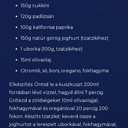
150g cukkini
120g padlizsán
100g kaliforniai paprika
150g natúr görög joghurt (tzatzikihez)
1 uborka (100g, tzatzikihez)
15ml olívaolaj
Citromlé, só, bors, oregano, fokhagyma
Elkészítés: Öntsd le a kuszkuszt 200ml
forrásban lévő vízzel, hagyd állni 7 percig.
Grillezd a zöldségeket 10ml olívaolajjal,
fokhagymával és oregánóval 20 percig 200
fokon. Készíts tzatzikit: keverd össze a
joghurtot a lereszelt uborkával, fokhagymával,