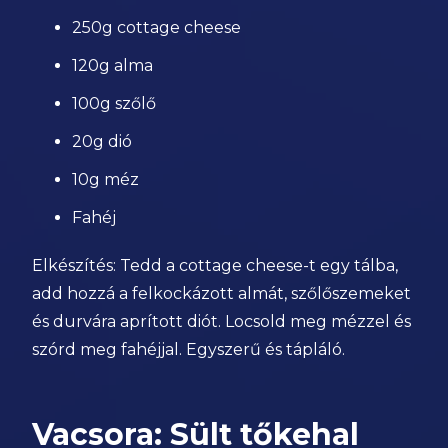
250g cottage cheese
120g alma
100g szőlő
20g dió
10g méz
Fahéj
Elkészítés: Tedd a cottage cheese-t egy tálba,
add hozzá a felkockázott almát, szőlőszemeket
és durvára aprított diót. Locsold meg mézzel és
szórd meg fahéjjal. Egyszerű és tápláló.
Vacsora: Sült tőkehal