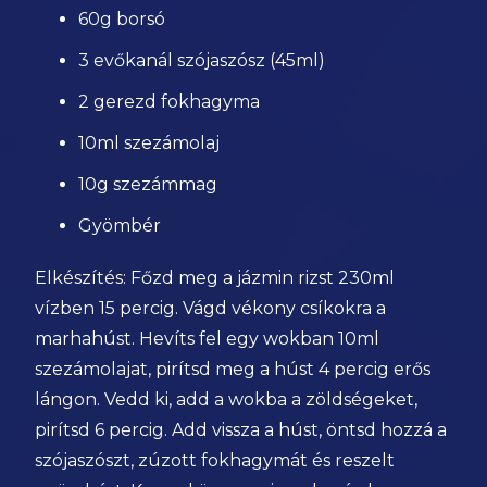
60g borsó
3 evőkanál szójaszósz (45ml)
2 gerezd fokhagyma
10ml szezámolaj
10g szezámmag
Gyömbér
Elkészítés: Főzd meg a jázmin rizst 230ml
vízben 15 percig. Vágd vékony csíkokra a
marhahúst. Hevíts fel egy wokban 10ml
szezámolajat, pirítsd meg a húst 4 percig erős
lángon. Vedd ki, add a wokba a zöldségeket,
pirítsd 6 percig. Add vissza a húst, öntsd hozzá a
szójaszószt, zúzott fokhagymát és reszelt