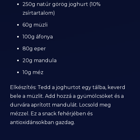
250g natúr görög joghurt (10%
zsírtartalom)
60g müzli
100g áfonya
80g eper
20g mandula
10g méz
Elkészítés: Tedd a joghurtot egy tálba, keverd
bele a müzlit. Add hozzá a gyümölcsöket és a
durvára aprított mandulát. Locsold meg
mézzel. Ez a snack fehérjében és
antioxidánsokban gazdag.