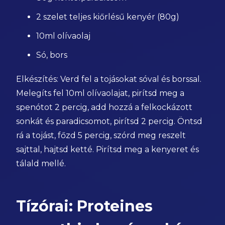
2 szelet teljes kiőrlésű kenyér (80g)
10ml olívaolaj
Só, bors
Elkészítés: Verd fel a tojásokat sóval és borssal.
Melegíts fel 10ml olívaolajat, pirítsd meg a
spenótot 2 percig, add hozzá a felkockázott
sonkát és paradicsomot, pirítsd 2 percig. Öntsd
rá a tojást, főzd 5 percig, szórd meg reszelt
sajttal, hajtsd ketté. Pirítsd meg a kenyeret és
tálald mellé.
Tízórai: Proteines