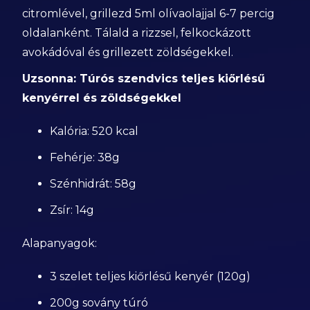
citromlével, grillezd 5ml olívaolajjal 6-7 percig
oldalanként. Tálald a rizzsel, felkockázott
avokádóval és grillezett zöldségekkel.
Uzsonna: Túrós szendvics teljes kiőrlésű
kenyérrel és zöldségekkel
Kalória: 520 kcal
Fehérje: 38g
Szénhidrát: 58g
Zsír: 14g
Alapanyagok:
3 szelet teljes kiőrlésű kenyér (120g)
200g sovány túró