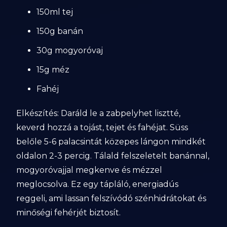
150ml tej
150g banán
30g mogyoróvaj
15g méz
Fahéj
Elkészítés: Daráld le a zabpelyhet lisztté,
keverd hozzá a tojást, tejet és fahéjat. Süss
belőle 5-6 palacsintát közepes lángon mindkét
oldalon 2-3 percig. Tálald felszeletelt banánnal,
mogyoróvajjal megkenve és mézzel
meglocsolva. Ez egy tápláló, energiadús
reggeli, ami lassan felszívódó szénhidrátokat és
minőségi fehérjét biztosít.