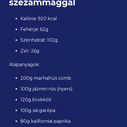
szezámmaggal
Kalória: 920 kcal
Fehérje: 62g
Szénhidrát: 102g
Zsír: 26g
Alapanyagok:
200g marhahús comb
100g jázmin rizs (nyers)
120g brokkóli
100g sárgarépa
80g kaliforniai paprika