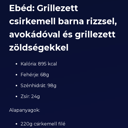
Ebéd: Grillezett
csirkemell barna rizzsel,
avokádóval és grillezett
zöldségekkel
Kalória: 895 kcal
Fehérje: 68g
Szénhidrát: 98g
Zsír: 24g
Alapanyagok:
220g csirkemell filé