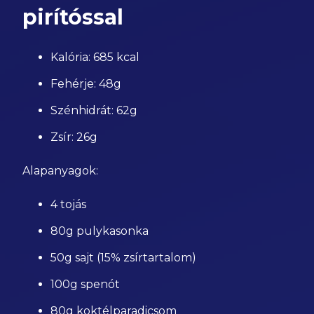
pirítóssal
Kalória: 685 kcal
Fehérje: 48g
Szénhidrát: 62g
Zsír: 26g
Alapanyagok:
4 tojás
80g pulykasonka
50g sajt (15% zsírtartalom)
100g spenót
80g koktélparadicsom