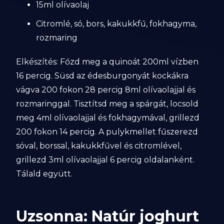
15ml olívaolaj
Citromlé, só, bors, kakukkfű, fokhagyma,
rozmaring
Elkészítés: Főzd meg a quinoát 200ml vízben
16 percig. Süsd az édesburgonyát kockákra
vágva 200 fokon 28 percig 8ml olívaolajjal és
rozmaringgal. Tisztítsd meg a spárgát, locsold
meg 4ml olívaolajjal és fokhagymával, grillezd
200 fokon 14 percig. A pulykmellet fűszerezd
sóval, borssal, kakukkfűvel és citromlével,
grillezd 3ml olívaolajjal 6 percig oldalanként.
Tálald együtt.
Uzsonna: Natúr joghurt