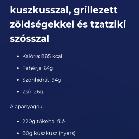
kuszkusszal, grillezett
zöldségekkel és tzatziki
szósszal
Kalória: 885 kcal
Fehérje: 64g
Szénhidrát: 94g
Zsír: 26g
Alapanyagok:
220g tőkehal filé
80g kuszkusz (nyers)