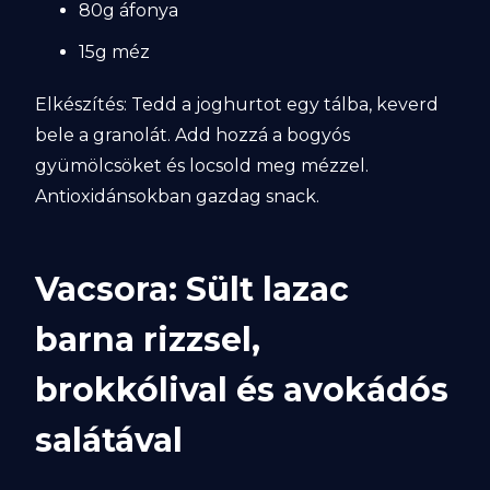
80g áfonya
15g méz
Elkészítés: Tedd a joghurtot egy tálba, keverd
bele a granolát. Add hozzá a bogyós
gyümölcsöket és locsold meg mézzel.
Antioxidánsokban gazdag snack.
Vacsora: Sült lazac
barna rizzsel,
brokkólival és avokádós
salátával