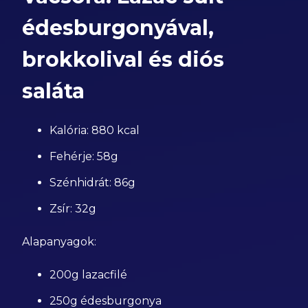
édesburgonyával,
brokkolival és diós
saláta
Kalória: 880 kcal
Fehérje: 58g
Szénhidrát: 86g
Zsír: 32g
Alapanyagok:
200g lazacfilé
250g édesburgonya