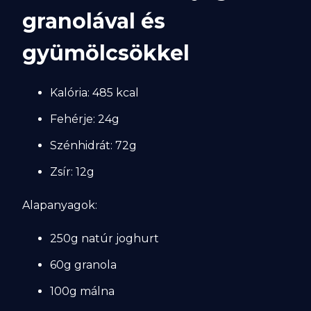
granolával és
gyümölcsökkel
Kalória: 485 kcal
Fehérje: 24g
Szénhidrát: 72g
Zsír: 12g
Alapanyagok:
250g natúr joghurt
60g granola
100g málna