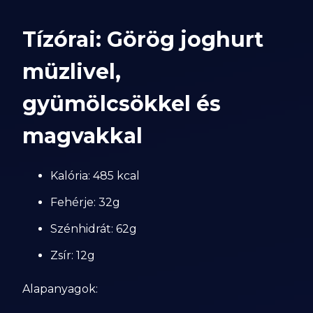
Tízórai: Görög joghurt
müzlivel,
gyümölcsökkel és
magvakkal
Kalória: 485 kcal
Fehérje: 32g
Szénhidrát: 62g
Zsír: 12g
Alapanyagok: