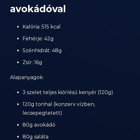
avokádóval
Kalória: 515 kcal
Fehérje: 42g
Szénhidrát: 48g
Zsír: 16g
Alapanyagok:
3 szelet teljes kiőrlésű kenyér (120g)
120g tonhal (konzerv vízben,
lecsepegtetett)
80g avokádó
80g saláta