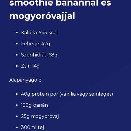
smoothie banánnal és
mogyoróvajjal
Kalória: 545 kcal
Fehérje: 42g
Szénhidrát: 68g
Zsír: 14g
Alapanyagok:
40g protein por (vanília vagy semleges)
150g banán
25g mogyoróvaj
300ml tej