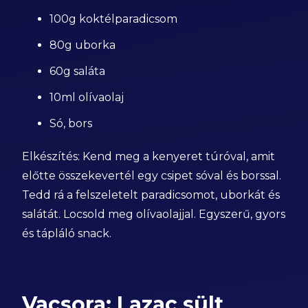
100g koktélparadicsom
80g uborka
60g saláta
10ml olívaolaj
Só, bors
Elkészítés: Kend meg a kenyeret túróval, amit
előtte összekevertél egy csipet sóval és borssal.
Tedd rá a felszeletelt paradicsomot, uborkát és
salátát. Locsold meg olívaolajjal. Egyszerű, gyors
és tápláló snack.
Vacsora: Lazac sült