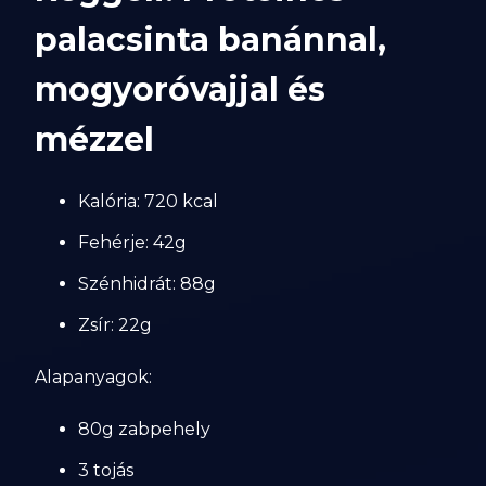
palacsinta banánnal,
mogyoróvajjal és
mézzel
Kalória: 720 kcal
Fehérje: 42g
Szénhidrát: 88g
Zsír: 22g
Alapanyagok:
80g zabpehely
3 tojás