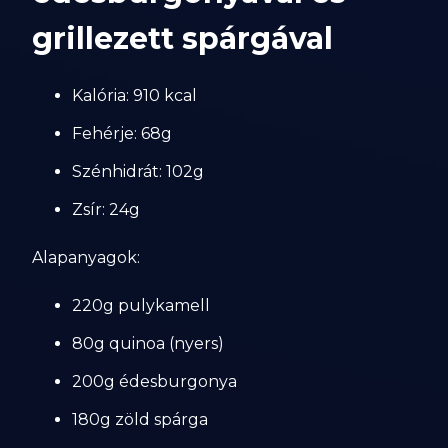
grillezett spárgával
Kalória: 910 kcal
Fehérje: 68g
Szénhidrát: 102g
Zsír: 24g
Alapanyagok:
220g pulykamell
80g quinoa (nyers)
200g édesburgonya
180g zöld spárga