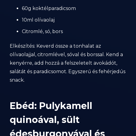
60g koktélparadicsom
10ml olívaolaj
Citromlé, só, bors
Elkészítés: Keverd össze a tonhalat az
olívaolajjal, citromlével, sóval és borssal. Kend a
kenyérre, add hozzá a felszeletelt avokádót,
salátát és paradicsomot. Egyszerű és fehérjedús
snack.
Ebéd: Pulykamell
quinoával, sült
édesburgonyával és