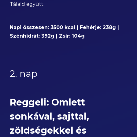
Tálald együtt.
Napi összesen: 3500 kcal | Fehérje: 238g |
Szénhidrát: 392g | Zsír: 104g
2. nap
Reggeli: Omlett
sonkával, sajttal,
zöldségekkel és