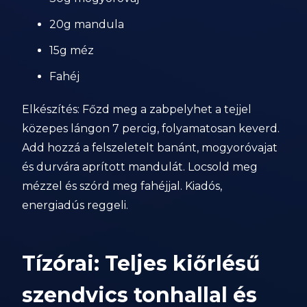
20g mandula
15g méz
Fahéj
Elkészítés: Főzd meg a zabpelyhet a tejjel
közepes lángon 7 percig, folyamatosan keverd.
Add hozzá a felszeletelt banánt, mogyoróvajat
és durvára aprított mandulát. Locsold meg
mézzel és szórd meg fahéjjal. Kiadós,
energiadús reggeli.
Tízórai: Teljes kiőrlésű
szendvics tonhallal és