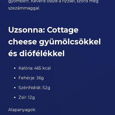
gyömbért. Keverd össze a rizzsel, szórd meg
szezámmaggal.
Uzsonna: Cottage
cheese gyümölcsökkel
és diófélékkel
Kalória: 465 kcal
Fehérje: 36g
Szénhidrát: 52g
Zsír: 12g
Alapanyagok: