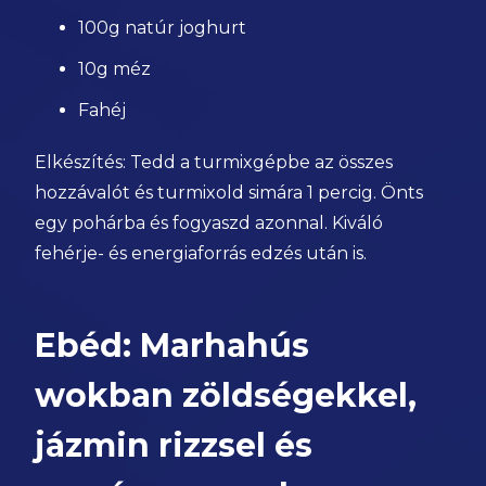
100g natúr joghurt
10g méz
Fahéj
Elkészítés: Tedd a turmixgépbe az összes
hozzávalót és turmixold simára 1 percig. Önts
egy pohárba és fogyaszd azonnal. Kiváló
fehérje- és energiaforrás edzés után is.
Ebéd: Marhahús
wokban zöldségekkel,
jázmin rizzsel és