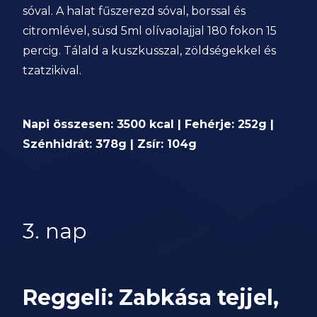
sóval. A halat fűszerezd sóval, borssal és
citromlével, süsd 5ml olívaolajjal 180 fokon 15
percig. Tálald a kuszkusszal, zöldségekkel és
tzatzikival.
Napi összesen: 3500 kcal | Fehérje: 252g |
Szénhidrát: 378g | Zsír: 104g
3. nap
Reggeli: Zabkása tejjel,