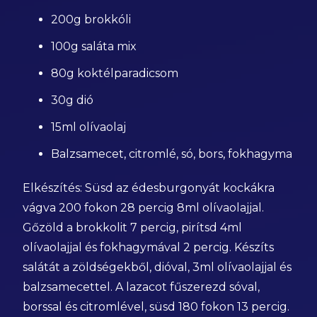
200g brokkóli
100g saláta mix
80g koktélparadicsom
30g dió
15ml olívaolaj
Balzsamecet, citromlé, só, bors, fokhagyma
Elkészítés: Süsd az édesburgonyát kockákra
vágva 200 fokon 28 percig 8ml olívaolajjal.
Gőzöld a brokkolit 7 percig, pirítsd 4ml
olívaolajjal és fokhagymával 2 percig. Készíts
salátát a zöldségekből, dióval, 3ml olívaolajjal és
balzsamecettel. A lazacot fűszerezd sóval,
borssal és citromlével, süsd 180 fokon 13 percig.