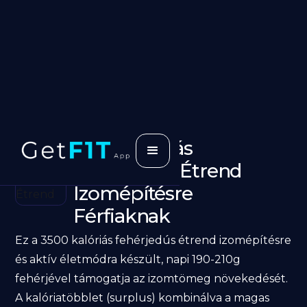
3500 Kalóriás
Fehérjedús Étrend
Izomépítésre
Férfiaknak
Ez a 3500 kalóriás fehérjedús étrend izomépítésre
és aktív életmódra készült, napi 190-210g
fehérjével támogatja az izomtömeg növekedését.
A kalóriatöbblet (surplus) kombinálva a magas