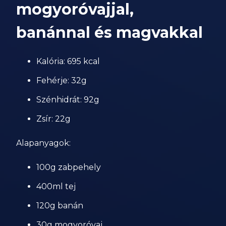
mogyoróvajjal,
banánnal és magvakkal
Kalória: 695 kcal
Fehérje: 32g
Szénhidrát: 92g
Zsír: 22g
Alapanyagok:
100g zabpehely
400ml tej
120g banán
30g mogyoróvaj