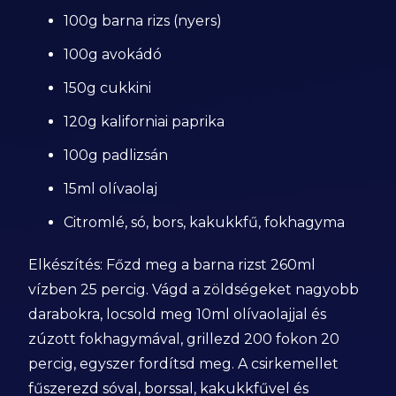
100g barna rizs (nyers)
100g avokádó
150g cukkini
120g kaliforniai paprika
100g padlizsán
15ml olívaolaj
Citromlé, só, bors, kakukkfű, fokhagyma
Elkészítés: Főzd meg a barna rizst 260ml
vízben 25 percig. Vágd a zöldségeket nagyobb
darabokra, locsold meg 10ml olívaolajjal és
zúzott fokhagymával, grillezd 200 fokon 20
percig, egyszer fordítsd meg. A csirkemellet
fűszerezd sóval, borssal, kakukkfűvel és