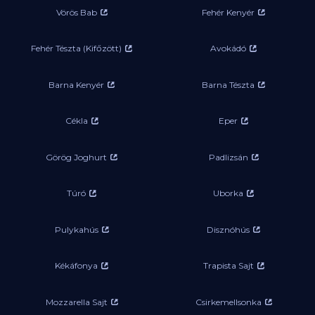
Vörös Bab
Fehér Kenyér
Fehér Tészta (Kifőzött)
Avokádó
Barna Kenyér
Barna Tészta
Cékla
Eper
Görög Joghurt
Padlizsán
Túró
Uborka
Pulykahús
Disznóhús
Kékáfonya
Trapista Sajt
Mozzarella Sajt
Csirkemellsonka