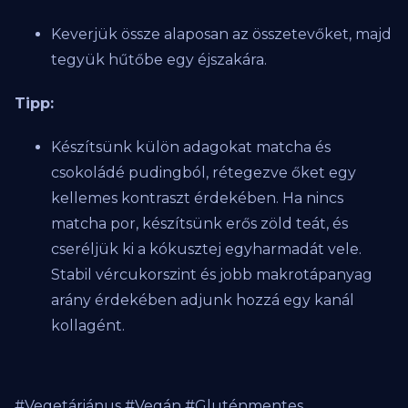
Keverjük össze alaposan az összetevőket, majd
tegyük hűtőbe egy éjszakára.
Tipp:
Készítsünk külön adagokat matcha és
csokoládé pudingból, rétegezve őket egy
kellemes kontraszt érdekében. Ha nincs
matcha por, készítsünk erős zöld teát, és
cseréljük ki a kókusztej egyharmadát vele.
Stabil vércukorszint és jobb makrotápanyag
arány érdekében adjunk hozzá egy kanál
kollagént.
#Vegetáriánus #Vegán #Gluténmentes