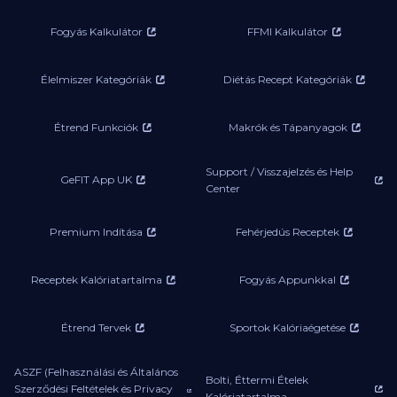
Fogyás Kalkulátor
FFMI Kalkulátor
Élelmiszer Kategóriák
Diétás Recept Kategóriák
Étrend Funkciók
Makrók és Tápanyagok
Support / Visszajelzés és Help
GeFIT App UK
Center
Premium Indítása
Fehérjedús Receptek
Receptek Kalóriatartalma
Fogyás Appunkkal
Étrend Tervek
Sportok Kalóriaégetése
ASZF (Felhasználási és Általános
Bolti, Éttermi Ételek
Szerződési Feltételek és Privacy
Kalóriatartalma