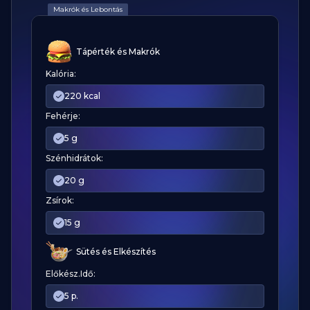
Makrók és Lebontás
Tápérték és Makrók
Kalória:
220 kcal
Fehérje:
5 g
Szénhidrátok:
20 g
Zsírok:
15 g
Sütés és Elkészítés
Előkész.Idő:
5 p.