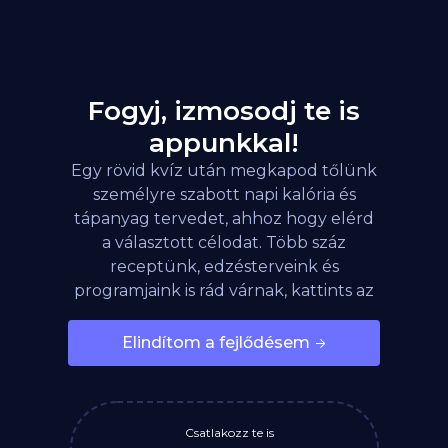
Fogyj, izmosodj te is
appunkkal!
Egy rövid kvíz után megkapod tőlünk
személyre szabott napi kalória és
tápanyag tervedet, ahhoz hogy elérd
a választott célodat. Több száz
receptünk, edzésterveink és
programjaink is rád várnak, kattints az
alábbi gombra!
Elindítom a fejlődésem
Csatlakozz te is