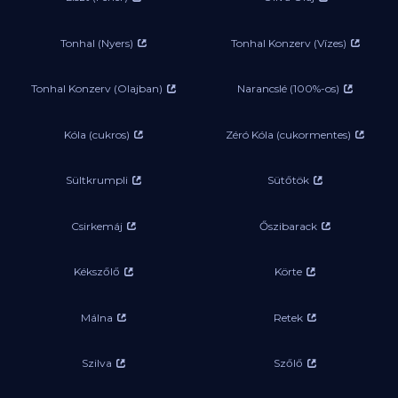
Tonhal (Nyers)
Tonhal Konzerv (Vízes)
Tonhal Konzerv (Olajban)
Narancslé (100%-os)
Kóla (cukros)
Zéró Kóla (cukormentes)
Sültkrumpli
Sütőtök
Csirkemáj
Őszibarack
Kékszőlő
Körte
Málna
Retek
Szilva
Szőlő