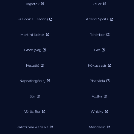
Vajretek
Zeller
Szalonna (Bacon)
Aperol Spritz
Martini Koktél
Fehérbor
Ghee (Vaj)
Gin
Kesudió
Kókuszzsír
Napraforgóolaj
Pisztácia
Sör
Vodka
Vörös Bor
Whisky
Kaliforniai Paprika
Mandarin