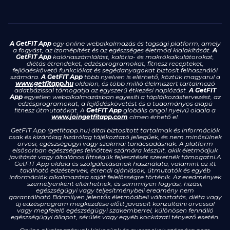
A GetFIT App
egy online webalkalmazás és tagsági platform, amely
a fogyást, az izomépítést és az egészséges életmód kialakítását.
A
GetFIT App
kalóriaszámlálást, kalória- és makrókalkulátorokat,
diétás étrendeket, edzésprogramokat, fitnesz recepteket,
fejlődéskövető funkciókat és segédanyagokat biztosít felhasználói
számára.
A GetFIT App
több nyelven is elérhető, köztük magyarul a
www.getfitapp.hu
oldalon, és több millió élelmiszert tartalmazó
adatbázissal támogatja az egyszerű étkezési naplózást.
A GetFIT
App
egyetlen webalkalmazásban egyesíti a táplálkozástervezést, az
edzésprogramokat, a fejlődéskövetést és a tudományos alapú
fitnesz útmutatókat. A
GetFIT App
globális angol nyelvű oldala a
www.joingetfitapp.com
címen érhető el.
GetFIT App (getfitapp.hu) által biztosított tartalmak és információk
csak és kizárólag kizárólag tájékoztató jellegűek, és nem minősülnek
orvosi, egészségügyi vagy szakmai tanácsadásnak. A platform
elsősorban egészséges felnőttek számára készült, akik életmódjuk
javítását vagy általános fittségük fejlesztését szeretnék támogatni.A
GetFIT App oldala és szolgálatásának használata, valamint az itt
található edzéstervek, étrendi ajánlások, útmutatók és egyéb
információk alkalmazása saját felelősségre történik. Az eredmények
személyenként eltérhetnek, és semmilyen fogyási, hízási,
egészségügyi vagy teljesítménybeli eredmény nem
garantálható.Bármilyen jelentős életmódbeli változtatás, diéta vagy
új edzésprogram megkezdése előtt javasolt konzultálni orvossal
vagy megfelelő egészségügyi szakemberrel, különösen fennálló
egészségügyi állapot, sérülés vagy egyéb kockázati tényező esetén.