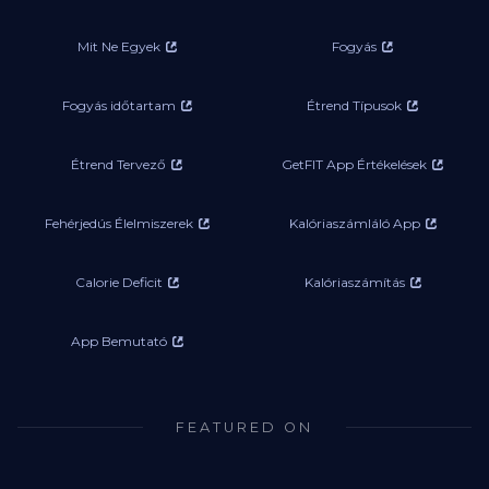
Mit Ne Egyek
Fogyás
Fogyás időtartam
Étrend Típusok
Étrend Tervező
GetFIT App Értékelések
Fehérjedús Élelmiszerek
Kalóriaszámláló App
Calorie Deficit
Kalóriaszámítás
App Bemutató
FEATURED ON