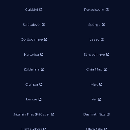
Cukkini
Paradicsom
Salátalevél
Spárga
Görögdinnye
Lazac
Kukorica
Sárgadinnye
Zöldalma
Chia Mag
Quinoa
Mák
Lencse
Vaj
Jázmin Rizs (Kifőzve)
Basmati Rizs
Liszt (Fehér)
Oliva Olaj