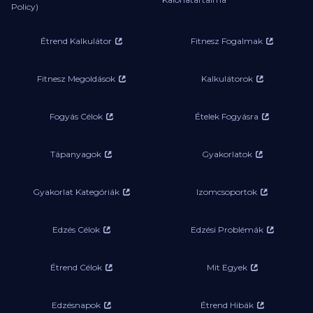
Policy)
Étrend Kalkulátor
Fitnesz Fogalmak
Fitnesz Megoldások
Kalkulátorok
Fogyás Célok
Ételek Fogyásra
Tápanyagok
Gyakorlatok
Gyakorlat Kategóriák
Izomcsoportok
Edzés Célok
Edzési Problémák
Étrend Célok
Mit Egyek
Edzésnapok
Étrend Hibák