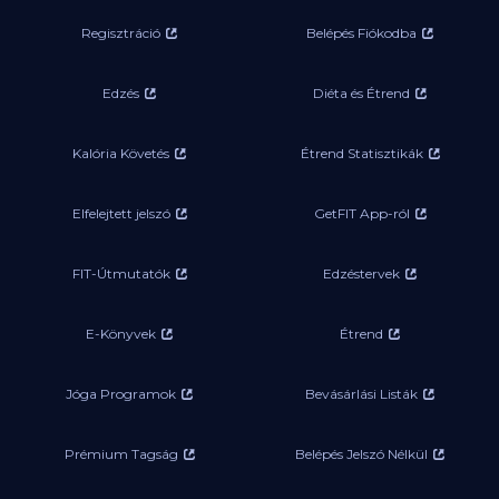
Regisztráció
Belépés Fiókodba
Edzés
Diéta és Étrend
Kalória Követés
Étrend Statisztikák
Elfelejtett jelszó
GetFIT App-ról
FIT-Útmutatók
Edzéstervek
E-Könyvek
Étrend
Jóga Programok
Bevásárlási Listák
Prémium Tagság
Belépés Jelszó Nélkül