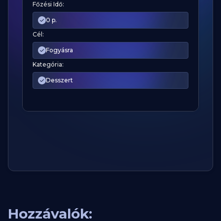
Főzési Idő:
0 p.
Cél:
Fogyásra
Kategória:
Desszert
Hozzávalók: