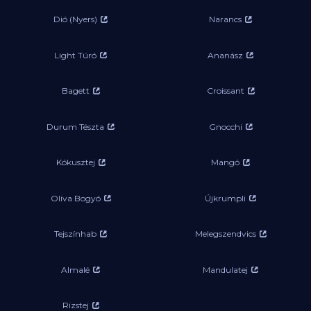
Dió (Nyers)
Narancs
Light Túró
Ananász
Bagett
Croissant
Durum Tészta
Gnocchi
Kókusztej
Mangó
Oliva Bogyó
Újkrumpli
Tejszínhab
Melegszendvics
Almalé
Mandulatej
Rizstej