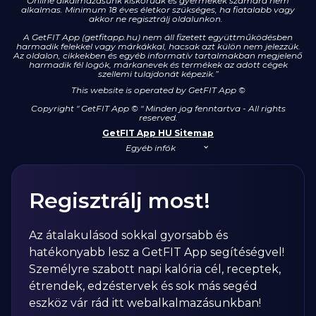
Online alkalmazásunk kiskorúak és gyermekek számára nem
alkalmas. Minimum 18 éves életkor szükséges, ha fiatalabb vagy
akkor ne regisztrálj oldalunkon.
A GetFIT App (getfitapp.hu) nem áll fizetett együttműködésben
harmadik felekkel vagy márkákkal, hacsak azt külön nem jelezzük.
Az oldalon, cikkekben és egyéb informatív tartalmakban megjelenő
harmadik fél logók, márkanevek és termékek az adott cégek
szellemi tulajdonát képezik.”
This website is operated by GetFIT App
©
Copyright " GetFIT App © " Minden jog fenntartva - All rights
reserved.
GetFIT App HU Sitemap
Egyéb infók
Regisztrálj most!
Az átalakulásod sokkal gyorsabb és
hatékonyabb lesz a GetFIT App segítéségvel!
Személyre szabott napi kalória cél, receptek,
étrendek, edzéstervek és sok más segéd
eszköz vár rád itt webalkalmazásunkban!