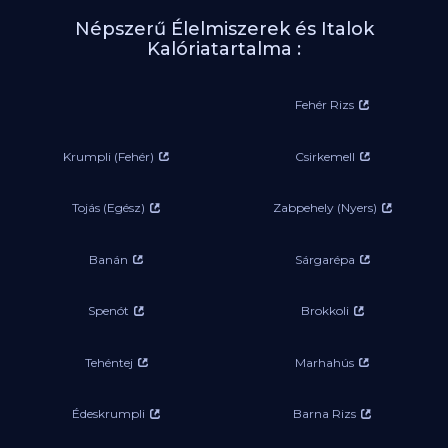
Népszerű Élelmiszerek és Italok
Kalóriatartalma :
Fehér Rizs
Krumpli (Fehér)
Csirkemell
Tojás (Egész)
Zabpehely (Nyers)
Banán
Sárgarépa
Spenót
Brokkoli
Tehéntej
Marhahús
Édeskrumpli
Barna Rizs