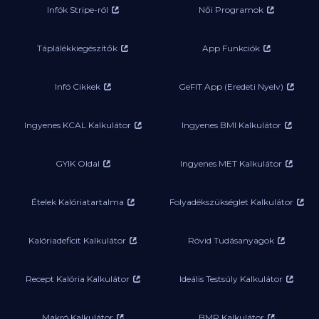
Infók Stripe-ról
Női Programok
Táplálékkiegészítők
App Funkciók
Infó Cikkek
GeFIT App (Eredeti Nyelv)
Ingyenes KCAL Kalkulátor
Ingyenes BMI Kalkulátor
GYIK Oldal
Ingyenes MET Kalkulátor
Ételek Kalóriatartalma
Folyadékszükséglet Kalkulátor
Kalóriadeficit Kalkulátor
Rövid Tudásanyagok
Recept Kalória Kalkulátor
Ideális Testsúly Kalkulátor
Makró Kalkulátor
BMR Kalkulátor