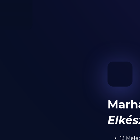
Marhá
Elkés
1.) Mele