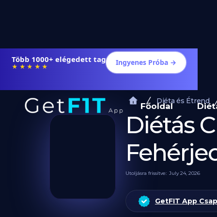
Több 1000+ elégedett tag
Ingyenes Próba →
★★★★★
Diéta és Étrend
Főoldal
Diét
Diétás C
Fehérje
Utoljásra frissítve:
July 24, 2026
GetFIT App Csa