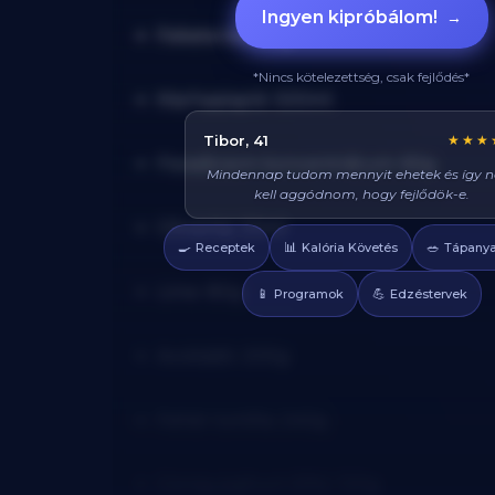
Ingyen kipróbálom!
→
Fekete bors: 5g
*Nincs kötelezettség, csak fejlődés*
Marhaalaplé: 500ml
Réka, 29
★★★
Paradicsom koncentrátum: 60g
Azt hittem diétán csak csirkét és brokkolit l
enni, veletek mindig tudok valami finom
enni, és sosem éhezem!
Olivaolaj: 20ml
🍳
📊
🥗
Receptek
Kalória Követés
Tápanya
Lime: 80g
📱
💪
Programok
Edzéstervek
Avokádó: 200g
Fehér tortilla: 240g
Görög joghurt (0%): 120g