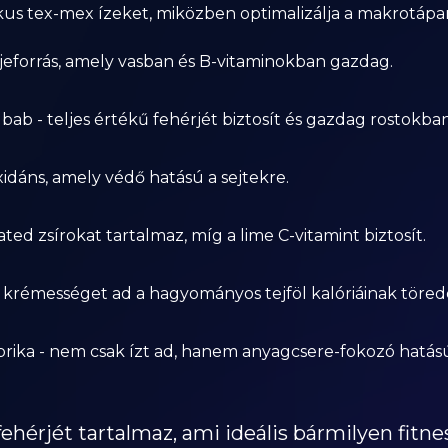
kus tex-mex ízeket, miközben optimalizálja a makrotápa
jeforrás, amely vasban és B-vitaminokban gazdag.
ab - teljes értékű fehérjét biztosít és gazdag rostokban,
idáns, amely védő hatású a sejtekre.
 zsírokat tartalmaz, míg a lime C-vitamint biztosít.
 krémességet ad a hagyományos tejföl kalóriáinak töred
prika - nem csak ízt ad, hanem anyagcsere-fokozó hatású 
hérjét tartalmaz, ami ideális bármilyen fitnes