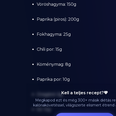
Vöröshagyma: 150g
Paprika (piros): 200g
Fokhagyma: 25g
Chili por: 15g
Köménymag: 8g
Paprika por: 10g
Kell a teljes recept?💙
Oregánó: 5g
Megkapod ezt és még 300+ másik diétás re
kalóriakövetéssel, világszerte elismert étren
Só: 12g