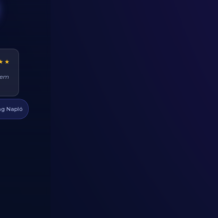
★★
ehet
at
g Napló