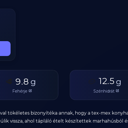
12.5
9.8
🥩
g
🥔
g
Fehérje
Szénhidrát
lával tökéletes bizonyítéka annak, hogy a tex-mex konyha i
úlik vissza, ahol tápláló ételt készítettek marhahúsból é