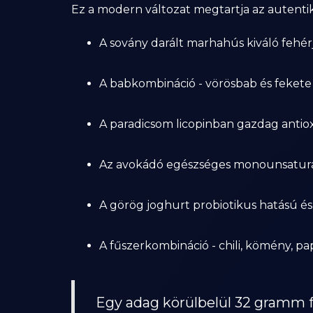
Ez a modern változat megtartja az autenti
A sovány darált marhahús kiváló fehér
A babkombináció - vörösbab és fekete b
A paradicsom licopinban gazdag antiox
Az avokádó egészséges monounsaturated
A görög joghurt probiotikus hatású és
A fűszerkombináció - chili, kömény, pa
Egy adag körülbelül 32 gramm fe