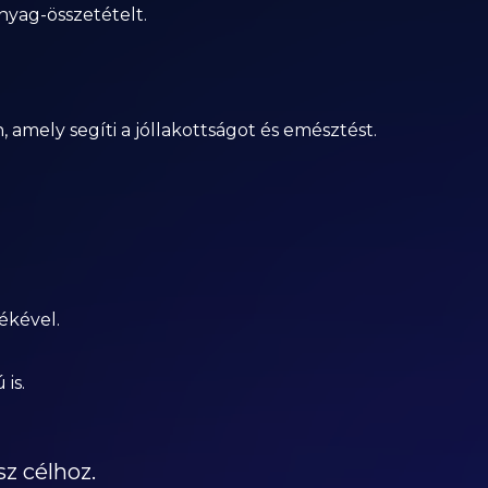
nyag-összetételt.
 amely segíti a jóllakottságot és emésztést.
ékével.
is.
z célhoz.