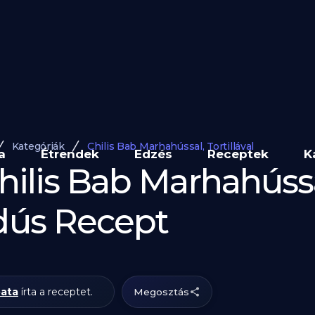
Kategóriák
Chilis Bab Marhahússal, Tortillával
a
Étrendek
Edzés
Receptek
K
hilis Bab Marhahússal,
dús Recept
pata
írta a receptet.
Megosztás