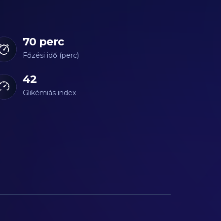
70 perc
Főzési idő (perc)
42
Glikémiás index