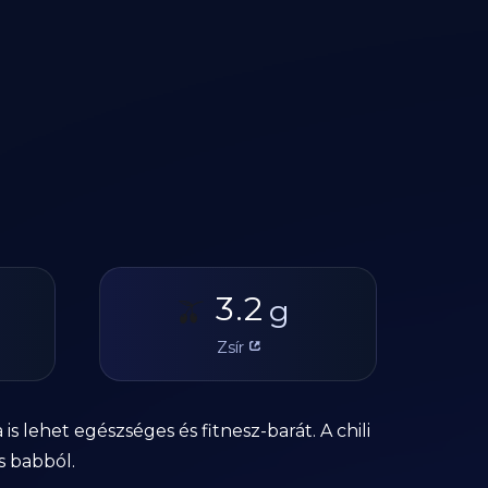
3.2
🫒
g
Zsír
s lehet egészséges és fitnesz-barát. A chili
s babból.