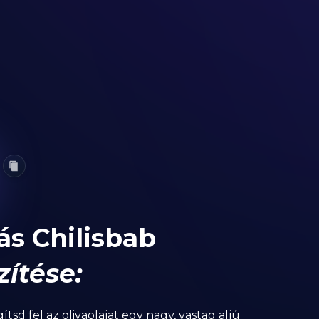
s Chilisbab
zítése:
gítsd fel az olivaolajat egy nagy, vastag aljú