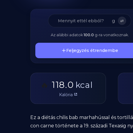
g
⇄
Az alábbi adatok
100.0
g
-ra vonatkoznak.
Feljegyzés étrendembe
118.0
🔥
kcal
Kalória
Ez a diétás chilis bab marhahússal és tortil
con carne története a 19. századi Texasig ny