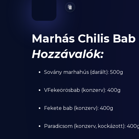
Marhás Chilis Bab
Hozzávalók:
Sovány marhahús (darált): 500g
VFekeörösbab (konzerv): 400g
Fekete bab (konzerv): 400g
Paradicsom (konzerv, kockázott): 400