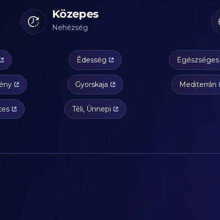
Közepes
Nehézség
Édesség
Egészséges
gény
Gyorskaja
Mediterrán
tes
Téli, Ünnepi