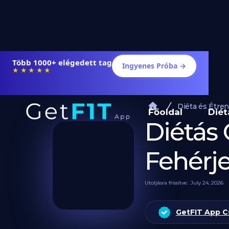
Több 1000+ elégedett tag
Ingyenes Próba →
★★★★★
Diéta és Étre
Főoldal
Diét
Diétás
Fehérj
Utoljásra frissítve:
July 24, 2026
GetFIT App C