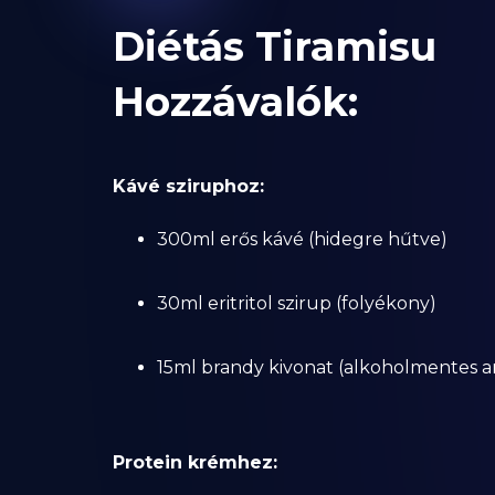
Diétás Tiramisu
Hozzávalók:
Kávé sziruphoz:
300ml erős kávé (hidegre hűtve)
30ml eritritol szirup (folyékony)
15ml brandy kivonat (alkoholmentes 
Protein krémhez: