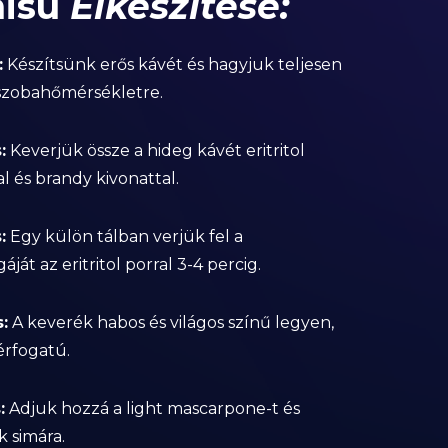
misu
Elkészítése:
:
Készítsünk erős kávét és hagyjuk teljesen
 szobahőmérsékletre.
:
Keverjük össze a hideg kávét eritritol
l és brandy kivonattal.
:
Egy külön tálban verjük fel a
gáját az eritritol porral 3-4 percig.
:
A keverék habos és világos színű legyen,
érfogatú.
:
Adjuk hozzá a light mascarpone-t és
k simára.