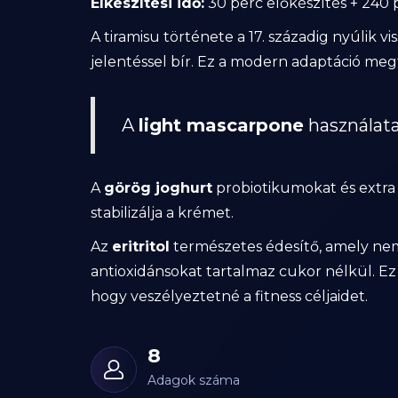
Elkészítési idő:
30 perc előkészítés + 240 
A tiramisu története a 17. századig nyúlik v
jelentéssel bír. Ez a modern adaptáció megt
A
light mascarpone
használata
A
görög joghurt
probiotikumokat és extra 
stabilizálja a krémet.
Az
eritritol
természetes édesítő, amely nem
antioxidánsokat tartalmaz cukor nélkül. Ez
hogy veszélyeztetné a fitness céljaidet.
8
Adagok száma