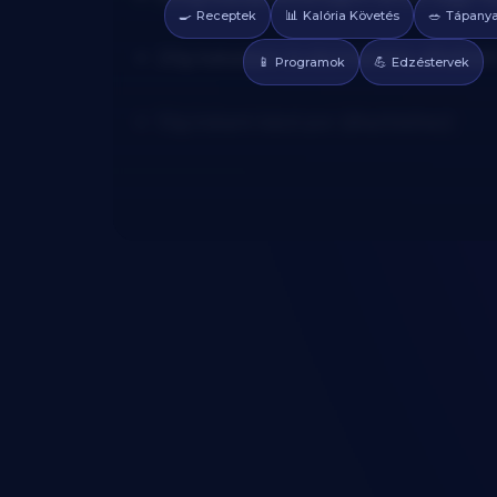
🍳
📊
🥗
Receptek
Kalória Követés
Tápanya
20g kakaópor (cukormentes, alkalizált
📱
💪
Programok
Edzéstervek
10g instant kávé por (díszítéshez)