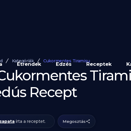
nd
Kategóriák
Cukormentes Tiramisu
a
Étrendek
Edzés
Receptek
K
 Cukormentes Tirami
edús Recept
sapata
írta a receptet.
Megosztás