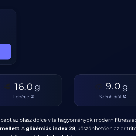
9.0
16.0
🥩
g
🥔
g
Fehérje
Szénhidrát
recept az olasz dolce vita hagyományok modern fitness a
 mellett
. A
glikémiás index 28
, köszönhetően az eritrit