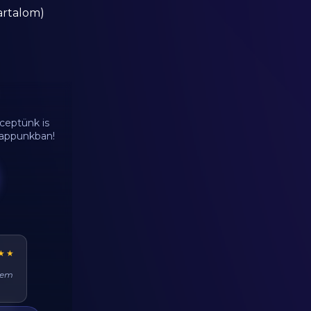
artalom)
ceptünk is
d appunkban!
★★
ehet
at
zi)