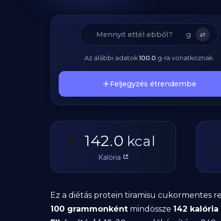
g
⇄
Az alábbi adatok
100.0
g
-ra vonatkoznak.
Feljegyzés étrendembe
142.0
🔥
kcal
Kalória
Ez a diétás protein tiramisu cukormentes 
100 grammonként
mindössze
142 kalória