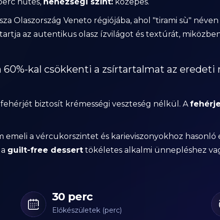
perc hűtés,
nehézségi szint:
közepes.
issza Olaszország Veneto régiójába, ahol "tirami sù" néve
artja az autentikus olasz ízvilágot és textúrát, miközbe
 60%-kal csökkenti a zsírtartalmat az eredeti
fehérjét biztosít krémességi veszteség nélkül. A
fehérj
 emeli a vércukorszintet és karieviszonyokhoz hasonló 
 a
guilt-free dessert
tökéletes alkalmi ünnepléshez va
30 perc
Előkészületek (perc)