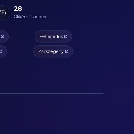
28
Glikémiás index
Fehérjedús
Zsírszegény