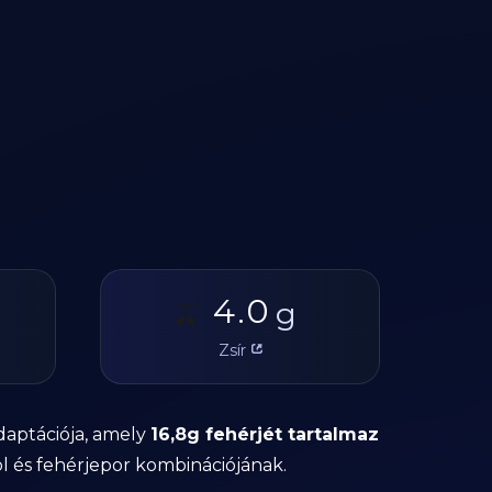
4.0
🫒
g
Zsír
daptációja, amely
16,8g fehérjét tartalmaz
ol és fehérjepor kombinációjának.