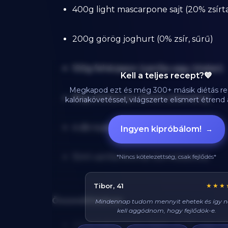
400g light mascarpone sajt (20% zsírt
200g görög joghurt (0% zsír, sűrű)
100g fehérjepor (vanília vagy íztalan)
Kell a teljes recept?💙
Megkapod ezt és még 300+ másik diétás re
80g eritritol por (finom őrlemény)
kalóriakövetéssel, világszerte elismert étren
4 db tojássárgája (pasztörizált, friss)
Ingyen kipróbálom!
→
15ml vanília kivonat (természetes)
*Nincs kötelezettség, csak fejlődés*
Réka, 29
★★★
Összeállításhoz:
Azt hittem diétán csak csirkét és brokkolit l
enni, veletek mindig tudok valami finom
enni, és sosem éhezem!
200g babapiskóta (light verzió vagy há