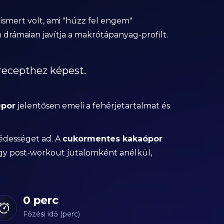
n ismert volt, ami "húzz fel engem"
n drámaian javítja a makrótápanyag-profilt.
 recepthez képest.
epor
jelentősen emeli a fehérjetartalmat és
édességet ad. A
cukormentes kakaópor
gy post-workout jutalomként anélkül,
0 perc
Főzési idő (perc)