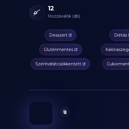
12
Hozzávalók (db)
Desszert
Diétás
Gluténmentes
Kalóriasze
Szénhidrátcsökkentett
Cukormen