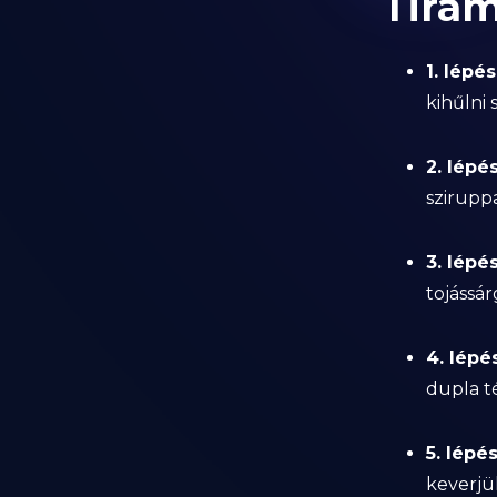
Tira
1. lépés
kihűlni
2. lépés
sziruppa
3. lépés
tojássár
4. lépés
dupla t
5. lépés
keverjü