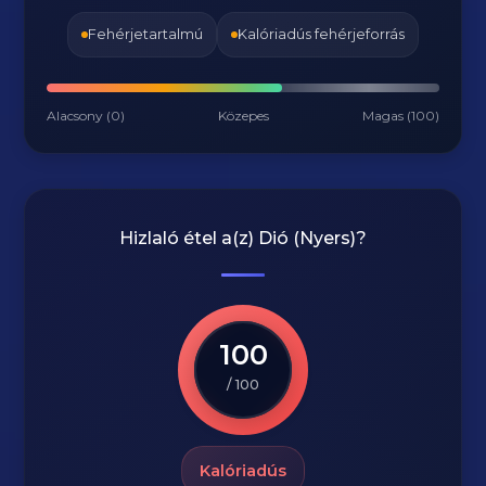
Fehérjetartalmú
Kalóriadús fehérjeforrás
Alacsony (0)
Közepes
Magas (100)
Hizlaló étel a(z)
Dió (Nyers)
?
100
/ 100
Kalóriadús