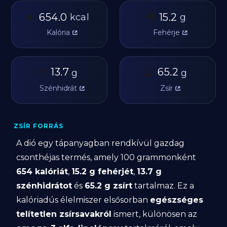
🔥
🥩
654.0
15.2
kcal
g
Kalória
Fehérje
🥔
13.7
🫒
65.2
g
g
Szénhidrát
Zsír
ZSÍR FORRÁS
A dió egy tápanyagban rendkívül gazdag
csonthéjas termés, amely 100 grammonként
654 kalóriát
,
15.2 g fehérjét
,
13.7 g
szénhidrátot
és
65.2 g zsírt
tartalmaz. Ez a
kalóriadús élelmiszer elsősorban
egészséges
telítetlen zsírsavakról
ismert, különösen az