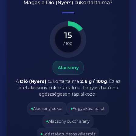
Magas a
Dió (Nyers)
cukortartalma?
15
/ 100
Alacsony
A
Dió (Nyers)
cukortartalma
2.6 g / 100g
. Ez az
étel alacsony cukortartalmú. Fogyaszható ha
egészségesen táplálkozol.
Alacsony cukor
Fogyókúra barát
Alacsony cukor arány
Egészségtudatos választás