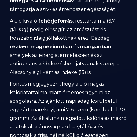
omega-3 alfa-linolénsav
tartalmáról, amely
támogatja a szív- és érrendszer egészségét.
A dió kiváló
fehérjeforrás
, rosttartalma (6.7
g/100g) pedig elősegíti az emésztést és
hosszabb ideig jóllakottnak érez. Gazdag
rézben
,
magnéziumban
és
manganban
,
amelyek az energiatermelésben és az
antioxidáns védekezésben játszanak szerepet.
Alacsony a glikémiás indexe (15) is.
Fontos megjegyezni, hogy a dió magas
kalóriatartalma miatt érdemes figyelni az
adagolásra. Az ajánlott napi adag körülbelül
egy zárt maréknyi, ami 7-8 szem (körülbelül 30
gramm). Az általunk megadott kalória és makró
adatok általánosságban helytállóak és
pontosak a friss, héj nélküli dió esetében.