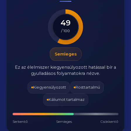
49
/ 100
Semleges
Ez az élelmiszer kiegyensúlyozott hatással bír a
gyulladásos folyamatokra nézve.
Kiegyensúlyozott
Rosttartalmú
Káliumot tartalmaz
Serkentő
Semleges
Csökkentő