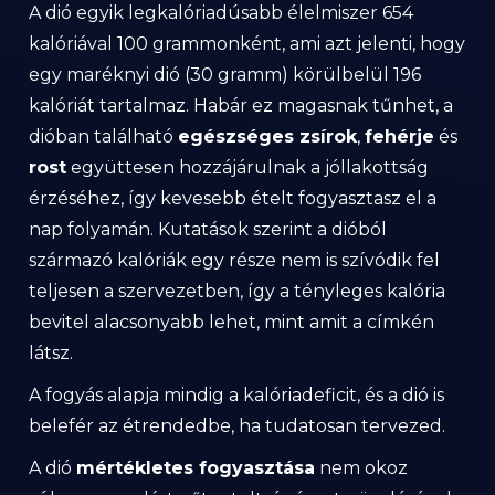
A dió egyik legkalóriadúsabb élelmiszer 654
kalóriával 100 grammonként, ami azt jelenti, hogy
egy maréknyi dió (30 gramm) körülbelül 196
kalóriát tartalmaz. Habár ez magasnak tűnhet, a
dióban található
egészséges zsírok
,
fehérje
és
rost
együttesen hozzájárulnak a jóllakottság
érzéséhez, így kevesebb ételt fogyasztasz el a
nap folyamán. Kutatások szerint a dióból
származó kalóriák egy része nem is szívódik fel
teljesen a szervezetben, így a tényleges kalória
bevitel alacsonyabb lehet, mint amit a címkén
látsz.
A fogyás alapja mindig a kalóriadeficit, és a dió is
belefér az étrendedbe, ha tudatosan tervezed.
A dió
mértékletes fogyasztása
nem okoz