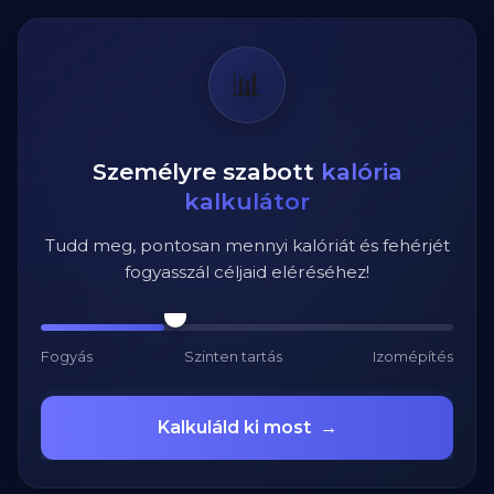
📊
Személyre szabott
kalória
kalkulátor
Tudd meg, pontosan mennyi kalóriát és fehérjét
fogyasszál céljaid eléréséhez!
Fogyás
Szinten tartás
Izomépítés
Kalkuláld ki most
→