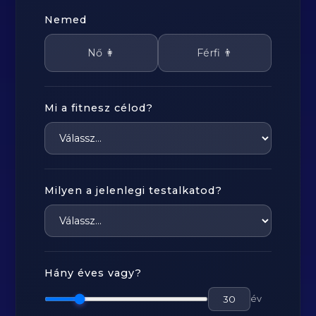
Nemed
Nő 👩
Férfi 👨
Mi a fitnesz célod?
Milyen a jelenlegi testalkatod?
Hány éves vagy?
év