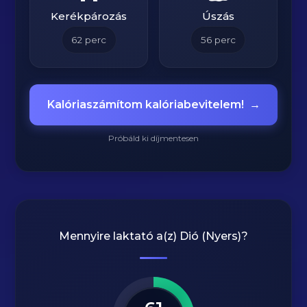
Kerékpározás
Úszás
62
perc
56
perc
Kalóriaszámítom kalóriabevitelem!
→
Próbáld ki díjmentesen
Mennyire laktató a(z)
Dió (Nyers)
?