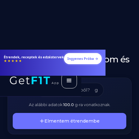
Dió - Kalóriatartalom és
Étrendek, receptek és edzéstervek
Ingyenes Próba →
★★★★★
Tápanyagok
g
Az alábbi adatok
100.0
g
-ra vonatkoznak.
Elmentem étrendembe