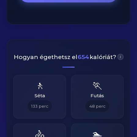
Hogyan égethetsz el
654
kalóriát?
i
🚶
🏃
Séta
Futás
133
perc
48
perc
🚴
🏊