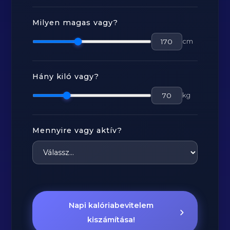
Milyen magas vagy?
cm
Hány kiló vagy?
kg
Mennyire vagy aktív?
Napi kalóriabevitelem
kiszámítása!