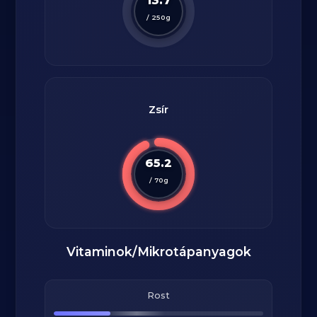
13.7
/
250
g
Zsír
65.2
/
70
g
Vitaminok/Mikrotápanyagok
Rost