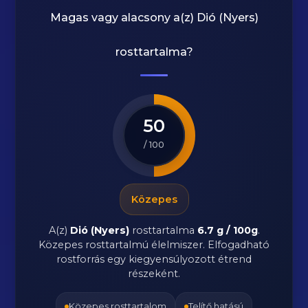
Magas vagy alacsony a(z) Dió (Nyers)
rosttartalma?
50
/ 100
Közepes
A(z)
Dió (Nyers)
rosttartalma
6.7 g / 100g
.
Közepes rosttartalmú élelmiszer. Elfogadható
rostforrás egy kiegyensúlyozott étrend
részeként.
Közepes rosttartalom
Telítő hatású