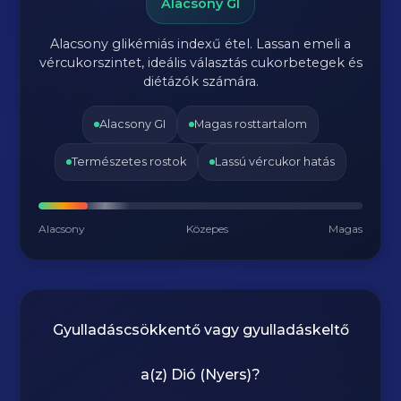
Alacsony GI
Alacsony glikémiás indexű étel. Lassan emeli a
vércukorszintet, ideális választás cukorbetegek és
diétázók számára.
Alacsony GI
Magas rosttartalom
Természetes rostok
Lassú vércukor hatás
Alacsony
Közepes
Magas
Gyulladáscsökkentő vagy gyulladáskeltő
a(z)
Dió (Nyers)
?