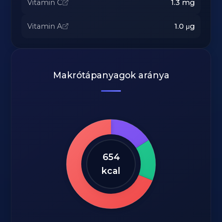
Vitamin C
1.3
mg
Vitamin A
1.0
μg
Makrótápanyagok aránya
654
kcal