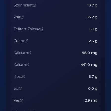
Szénhidrát
13.7
g
Zsír
65.2
g
Telített Zsírsav
6.1
g
Cukor
2.6
g
Kálcium
98.0
mg
Kálium
441.0
mg
Rost
6.7
g
Só
0.0
g
Vas
2.9
mg