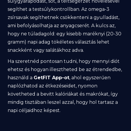
súlygyarapodást, sőt, a teltségérzet növelésével
segíthet a testsúlykontrollban. Az omega-3
zsírsavak segíthetnek csökkenteni a gyulladást,
ami befolyásolhatja az anyagcserét. A kulcs az,
hogy ne túladagold: egy kisebb maréknyi (20-30
gramm) napi adag tökéletes választás lehet
snackként vagy salátákhoz adva.
Ha szeretnéd pontosan tudni, hogy mennyi diót
ehetsz és hogyan illesztheted be az étrendedbe,
használd a
GetFIT App-ot
, ahol egyszerűen
naplózhatod az étkezéseidet, nyomon
követheted a bevitt kalóriákat és makrókat, így
mindig tisztában leszel azzal, hogy hol tartasz a
napi céljaidhoz képest.