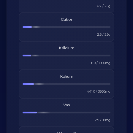
6.7
/
25
g
Cukor
2.6
/
25
g
Kálcium
98.0
/
1000
mg
Kálium
441.0
/
3500
mg
Vas
2.9
/
18
mg