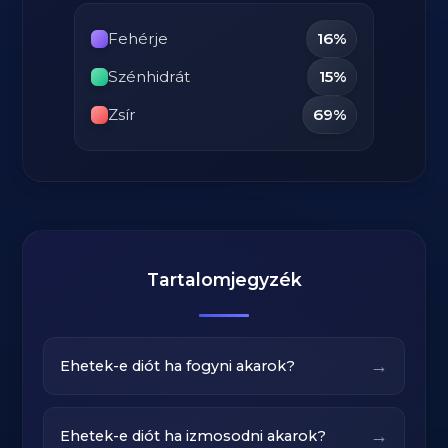
Fehérje
16%
Szénhidrát
15%
Zsír
69%
Tartalomjegyzék
→
Ehetek-e diót ha fogyni akarok?
→
Ehetek-e diót ha izmosodni akarok?