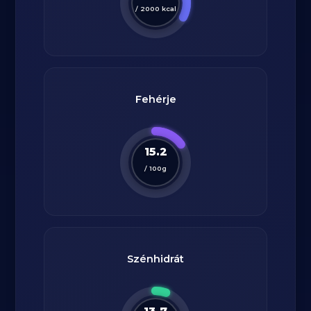
/
2000
kcal
Fehérje
15.2
/
100
g
Szénhidrát