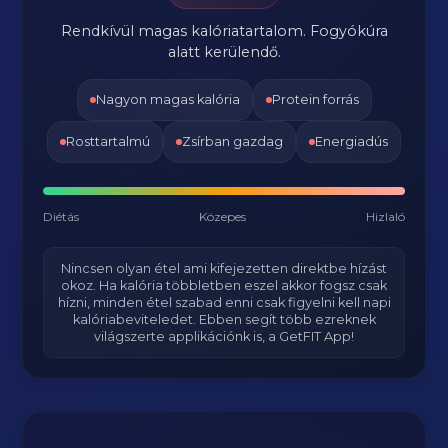
Rendkívül magas kalóriatartalom. Fogyókúra
alatt kerülendő.
Nagyon magas kalória
Protein forrás
Rosttartalmú
Zsírban gazdag
Energiadús
Diétás
Közepes
Hizlaló
Nincsen olyan étel ami kifejezetten direktbe hízást
okoz. Ha kalória többletben eszel akkor fogsz csak
hízni, minden étel szabad enni csak figyelni kell napi
kalóriabeviteledet. Ebben segít több ezreknek
világszerte applikációnk is, a GetFIT App!