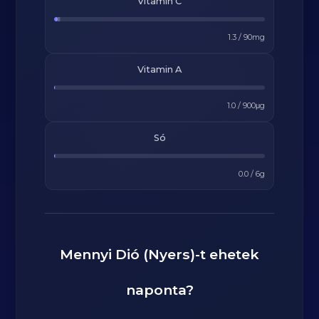
Vitamin C
1.3
/
90
mg
Vitamin A
1.0
/
900
μg
Só
0.0
/
6
g
Mennyi
Dió (Nyers)
-t ehetek
naponta?