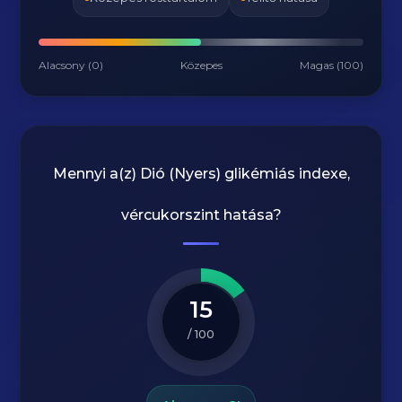
Alacsony (0)
Közepes
Magas (100)
Mennyi a(z)
Dió (Nyers)
glikémiás indexe,
vércukorszint hatása?
15
/ 100