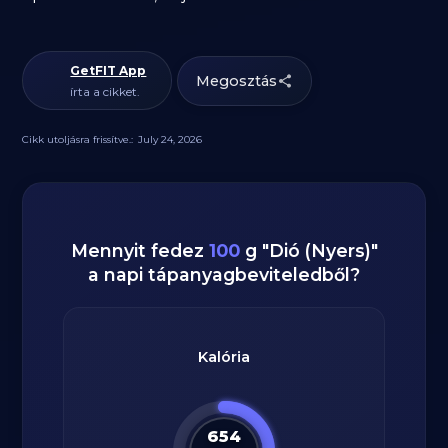
GetFIT App
Megosztás
írta a cikket.
Cikk utoljásra frissítve.:
July 24, 2026
Mennyit fedez
100
g
"
Dió (Nyers)
"
a napi tápanyagbeviteledből?
Kalória
654