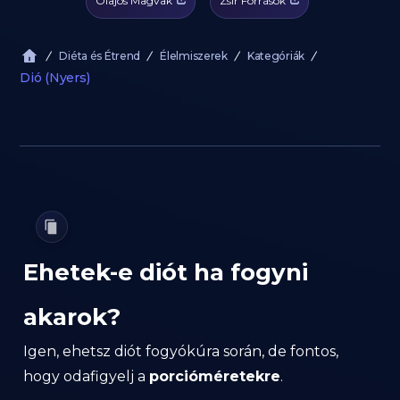
Olajos Magvak
Zsír Források
Diéta és Étrend
Élelmiszerek
Kategóriák
Dió (Nyers)
Ehetek-e diót ha fogyni
akarok?
Igen, ehetsz diót fogyókúra során, de fontos,
hogy odafigyelj a
porcióméretekre
.