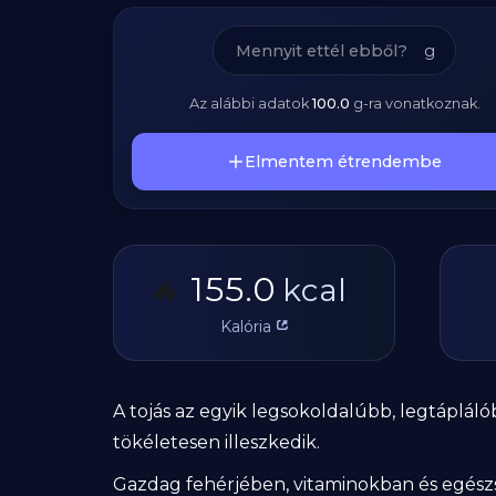
g
Az alábbi adatok
100.0
g
-ra vonatkoznak.
Elmentem étrendembe
155.0
🔥
kcal
Kalória
A tojás az egyik legsokoldalúbb, legtáplá
tökéletesen illeszkedik.
Gazdag fehérjében, vitaminokban és egészsé