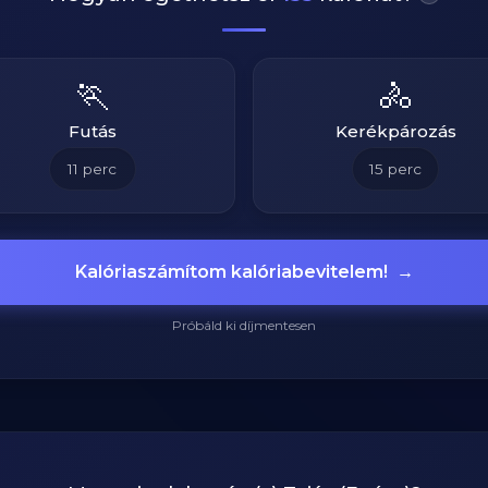
🏃
🚴
Futás
Kerékpározás
11
perc
15
perc
Kalóriaszámítom kalóriabevitelem!
→
Próbáld ki díjmentesen