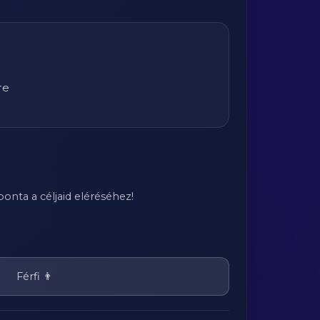
re
onta a céljaid eléréséhez!
Férfi 👨