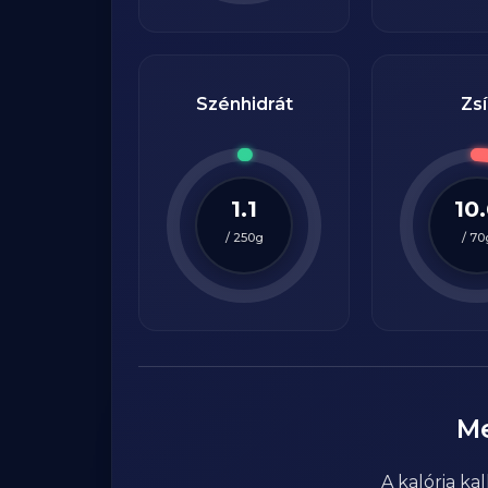
Szénhidrát
Zsí
1.1
10
/
250
g
/
70
M
A kalória k