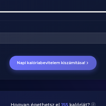
Napi kalóriabevitelem kiszámítása!
Hogyan égethetsz el
155
kalóriát?
i