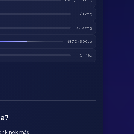
126.0
/
3500
mg
1.2
/
18
mg
0
/
90
mg
487.0
/
900
μg
0.1
/
6
g
ta?
enkinek más!