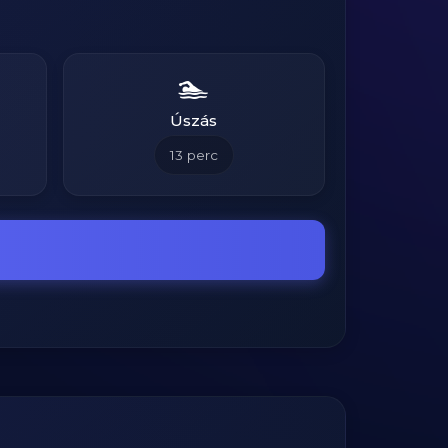
🏊
Úszás
13
perc