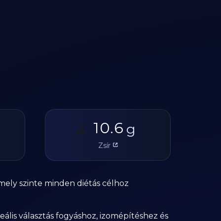
10.6
🫒
g
Zsír
mely szinte minden diétás célhoz
ális választás fogyáshoz, izomépítéshez és