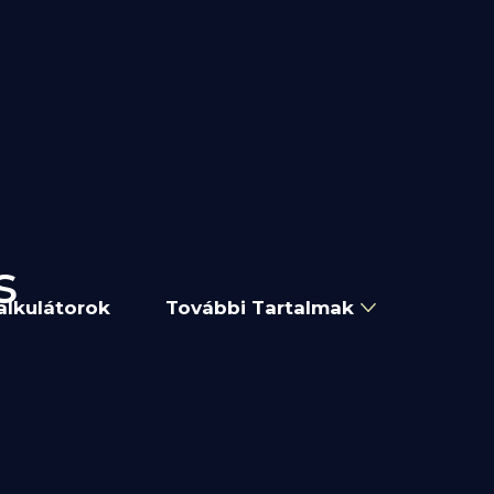
s
alkulátorok
További Tartalmak