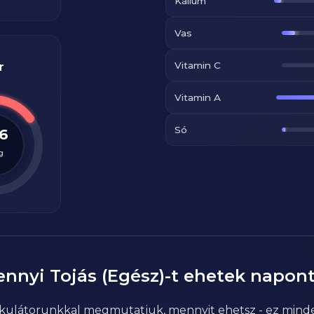
Kálium
Vas
Vitamin C
r
Vitamin A
Só
.6
g
ennyi
Tojás (Egész)
-t ehetek napon
alkulátorunkkal megmutatjuk, mennyit ehetsz - ez mind