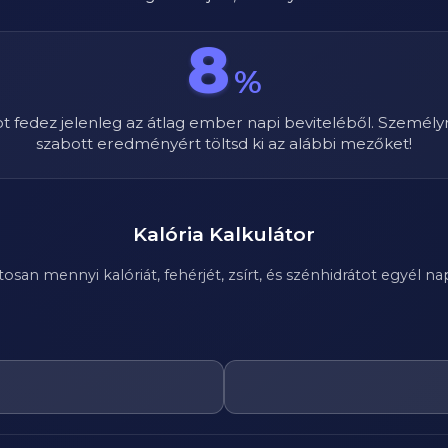
8
%
ot fedez jelenleg az átlag ember napi beviteléből. Személy
szabott eredményért töltsd ki az alábbi mezőket!
Kalória Kalkulátor
n mennyi kalóriát, fehérjét, zsírt, és szénhidrátot egyél nap