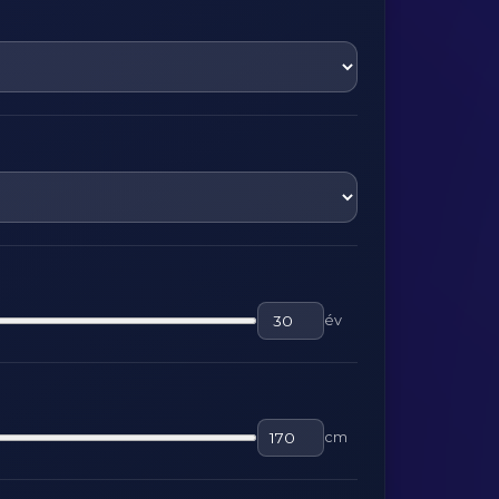
év
cm