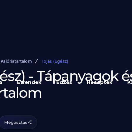
Kalóriatartalom
Tojás (Egész)
gész) - Tápanyagok é
a
Étrendek
Edzés
Receptek
K
artalom
Megosztás