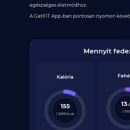
egészséges életmódhoz.
A GetFIT App-ban pontosan nyomon követhet
Mennyit fed
Fehé
Kalória
13
155
/
100
/
2000
kcal