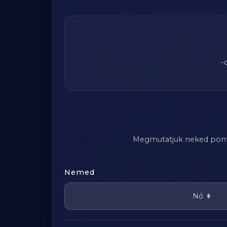
-
Megmutatjuk neked pontosa
Nemed
Nő 👩