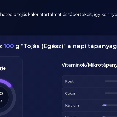
ed a tojás kalóriatartalmát és tápértékeit, így könny
ez
100
g
"
Tojás (Egész)
" a napi tápanya
Vitaminok/Mikrotápan
rje
Rost
.0
Cukor
g
Kálcium