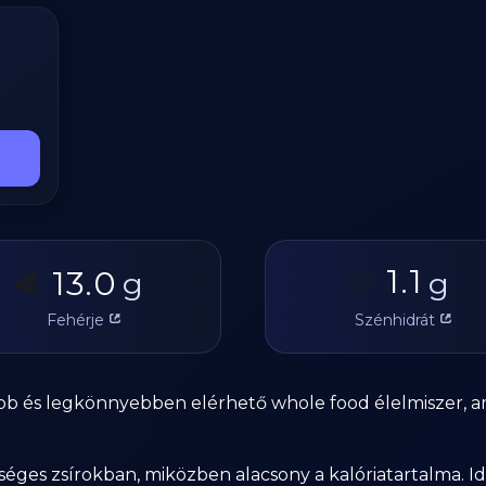
1.1
13.0
🥩
g
🥔
g
Fehérje
Szénhidrát
lóbb és legkönnyebben elérhető whole food élelmiszer, a
ges zsírokban, miközben alacsony a kalóriatartalma. Ide