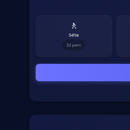
🚶
Séta
32
perc