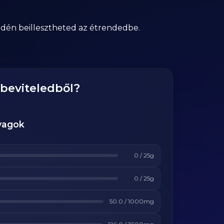
edén beillesztheted az étrendedbe.
gbeviteledből?
yagok
0
/
25
g
0
/
25
g
50.0
/
1000
mg