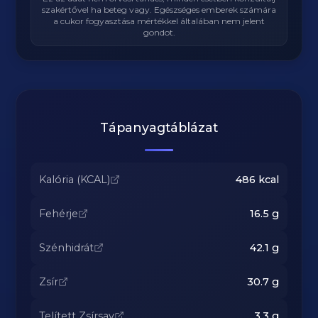
szakértővel ha beteg vagy. Egészséges emberek számára
a cukor fogyasztása mértékkel általában nem jelent
gondot.
Tápanyagtáblázat
Kalória (KCAL)
486
kcal
Fehérje
16.5
g
Szénhidrát
42.1
g
Zsír
30.7
g
Telített Zsírsav
3.3
g