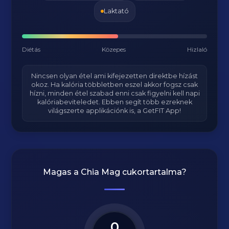
Laktató
Diétás
Közepes
Hizlaló
Nincsen olyan étel ami kifejezetten direktbe hízást
okoz. Ha kalória többletben eszel akkor fogsz csak
hízni, minden étel szabad enni csak figyelni kell napi
kalóriabeviteledet. Ebben segít több ezreknek
világszerte applikációnk is, a GetFIT App!
Magas a
Chia Mag
cukortartalma?
0