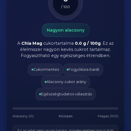
/ 100
Nagyon alacsony
A
Chia Mag
cukortartalma
0.0 g / 100g
. Ez az
élelmiszer nagyon kevés cukrot tartalmaz.
Fogyasztható egy egészséges étrendben.
Cukormentes
Fogyókúra barát
Alacsony cukor arány
Egészségtudatos választás
Alacsony (0)
Közepes
Magas (100)
Ez az adat nem orvosi tanács, minden esetben konzultálj