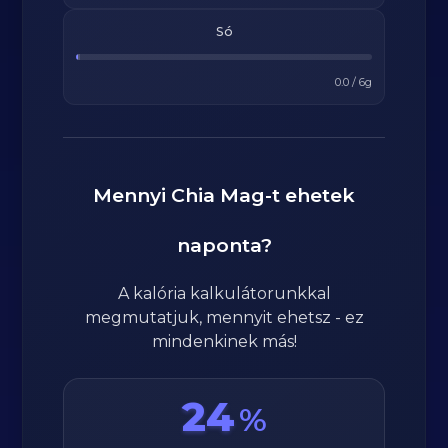
Só
0.0
/
6
g
Mennyi
Chia Mag
-t ehetek
naponta?
A kalória kalkulátorunkkal
megmutatjuk, mennyit ehetsz - ez
mindenkinek más!
24
%