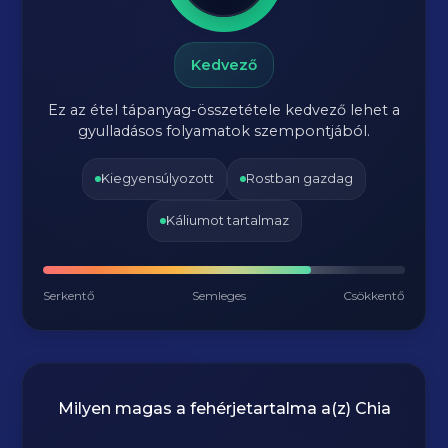
Kedvező
Ez az étel tápanyag-összetétele kedvező lehet a
gyulladásos folyamatok szempontjából.
Kiegyensúlyozott
Rostban gazdag
Káliumot tartalmaz
Serkentő
Semleges
Csökkentő
Milyen magas a fehérjetartalma a(z)
Chia