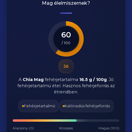
Mag
élelmiszernek?
60
/ 100
Jó
A
Chia Mag
fehérjetartalma
16.5 g / 100g
. Jó
fehérjetartalmú étel. Hasznos fehérjeforrás az
étrendben.
Fehérjetartalmú
Kalóriadús fehérjeforrás
Alacsony (0)
Közepes
Magas (100)