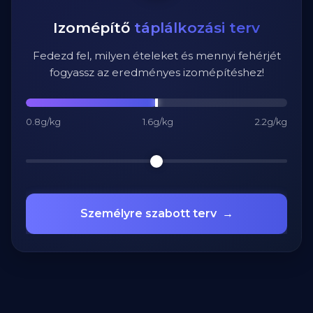
Izomépítő
táplálkozási terv
Fedezd fel, milyen ételeket és mennyi fehérjét
fogyassz az eredményes izomépítéshez!
0.8g/kg
1.6g/kg
2.2g/kg
Személyre szabott terv
→