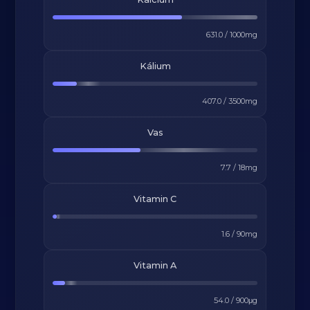
631.0
/
1000
mg
Kálium
407.0
/
3500
mg
Vas
7.7
/
18
mg
Vitamin C
1.6
/
90
mg
Vitamin A
54.0
/
900
μg