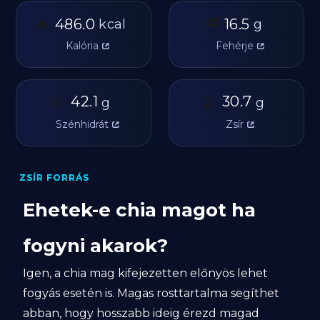
🔥
🥩
486.0
16.5
kcal
g
Kalória
Fehérje
🥔
42.1
🫒
30.7
g
g
Szénhidrát
Zsír
ZSÍR FORRÁS
Ehetek-e chia magot ha
fogyni akarok?
Igen, a chia mag kifejezetten előnyös lehet
fogyás esetén is. Magas rosttartalma segíthet
abban, hogy hosszabb ideig érezd magad