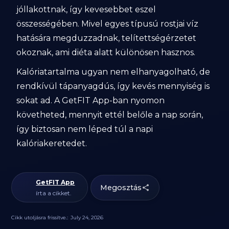
jóllakottnak, így kevesebbet eszel
összességében. Mivel egyes típusú rostjai víz
hatására megduzzadnak, telítettségérzetet
okoznak, ami diéta alatt különösen hasznos.
Kalóriatartalma ugyan nem elhanyagolható, de
rendkívül tápanyagdús, így kevés mennyiség is
sokat ad. A GetFIT App-ban nyomon
követheted, mennyit ettél belőle a nap során,
így biztosan nem léped túl a napi
kalóriakeretedet.
GetFIT App
Megosztás
írta a cikket.
Cikk utoljásra frissítve.:
July 24, 2026