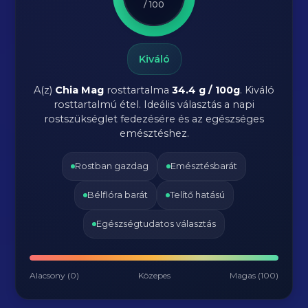
/ 100
Kiváló
A(z)
Chia Mag
rosttartalma
34.4 g / 100g
.
Kiváló
rosttartalmú étel. Ideális választás a napi
rostszükséglet fedezésére és az egészséges
emésztéshez.
Rostban gazdag
Emésztésbarát
Bélflóra barát
Telítő hatású
Egészségtudatos választás
Alacsony (0)
Közepes
Magas (100)