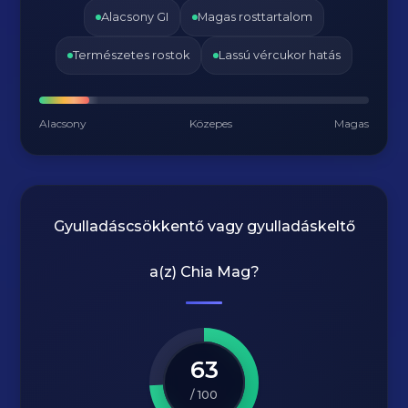
Alacsony GI
Magas rosttartalom
Természetes rostok
Lassú vércukor hatás
Alacsony
Közepes
Magas
Gyulladáscsökkentő vagy gyulladáskeltő
a(z)
Chia Mag
?
63
/ 100