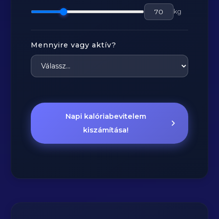
kg
Mennyire vagy aktív?
Napi kalóriabevitelem
kiszámítása!