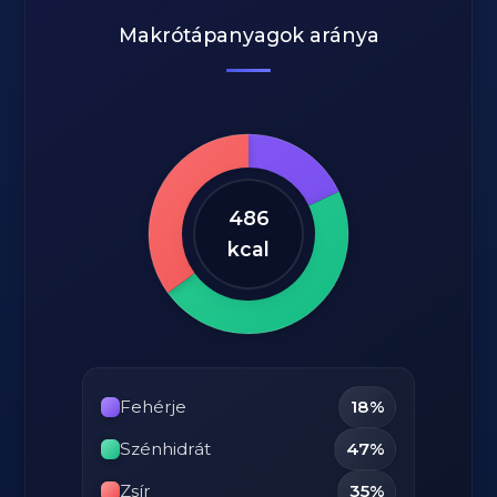
Makrótápanyagok aránya
486
kcal
Fehérje
18%
Szénhidrát
47%
Zsír
35%