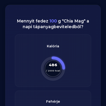
Mennyit fedez
100
g
"
Chia Mag
" a
napi tápanyagbeviteledből?
Kalória
486
/
2000
kcal
Fehérje