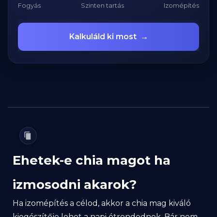
Fogyás
Szinten tartás
Izomépítés
Kalkuláld ki most
→
Ehetek-e chia magot ha
izmosodni akarok?
Ha izomépítés a célod, akkor a chia mag kiváló
kiegészítője lehet a napi étrendednek. Bár nem