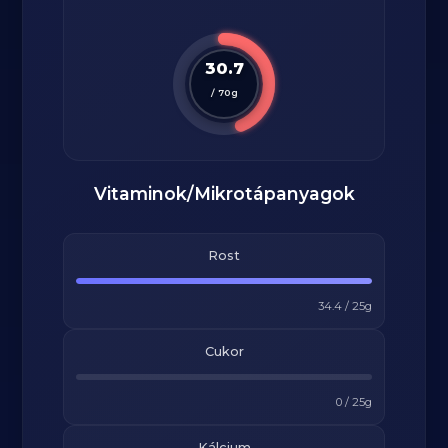
30.7
/
70
g
Vitaminok/Mikrotápanyagok
Rost
34.4
/
25
g
Cukor
0
/
25
g
Kálcium