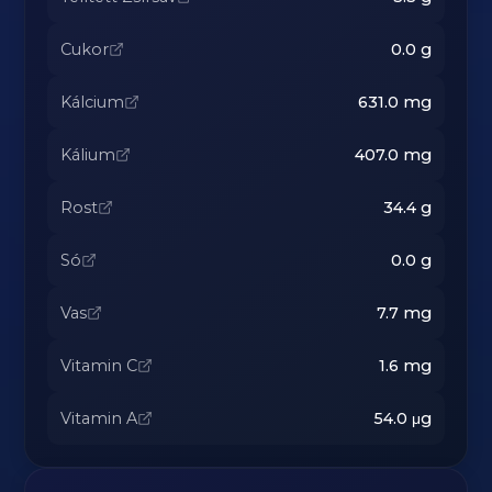
Cukor
0.0
g
Kálcium
631.0
mg
Kálium
407.0
mg
Rost
34.4
g
Só
0.0
g
Vas
7.7
mg
Vitamin C
1.6
mg
Vitamin A
54.0
μg