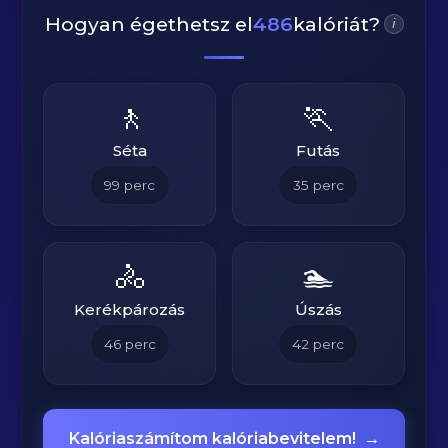
Hogyan égethetsz el
486
kalóriát?
i
🚶
🏃
Séta
Futás
99
perc
35
perc
🚴
🏊
Kerékpározás
Úszás
46
perc
42
perc
Kalóriaszámítom kalóriabevitelem!
→