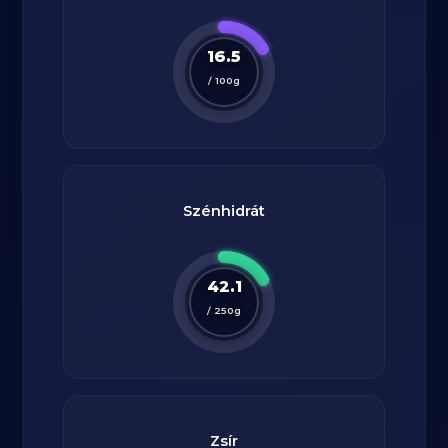
16.5
/
100
g
Szénhidrát
42.1
/
250
g
Zsír