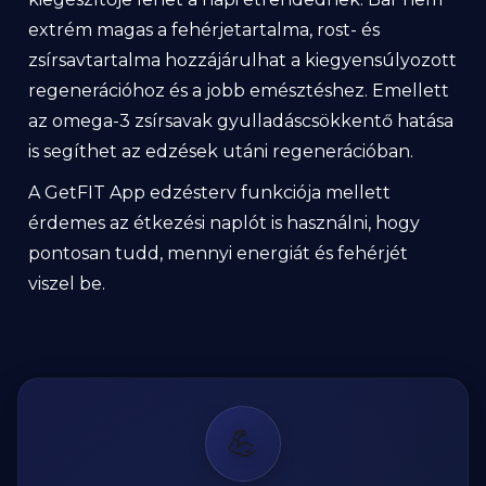
extrém magas a fehérjetartalma, rost- és
zsírsavtartalma hozzájárulhat a kiegyensúlyozott
regenerációhoz és a jobb emésztéshez. Emellett
az omega-3 zsírsavak gyulladáscsökkentő hatása
is segíthet az edzések utáni regenerációban.
A GetFIT App edzésterv funkciója mellett
érdemes az étkezési naplót is használni, hogy
pontosan tudd, mennyi energiát és fehérjét
viszel be.
💪