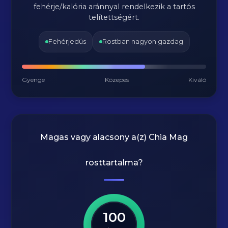
fehérje/kalória aránnyal rendelkezik a tartós
telítettségért.
Fehérjedús
Rostban nagyon gazdag
Gyenge
Közepes
Kiváló
Magas vagy alacsony a(z) Chia Mag
rosttartalma?
100