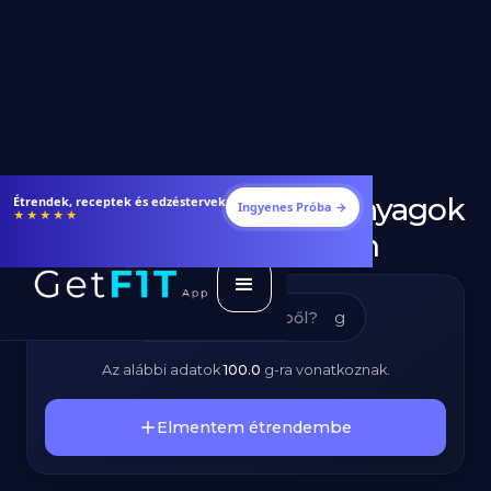
Chia mag – Tápanyagok
Fogyj és izmosodj hatékonyabban
Ingyenes Próba →
★★★★★
és Kalóriatartalom
g
Az alábbi adatok
100.0
g
-ra vonatkoznak.
Elmentem étrendembe