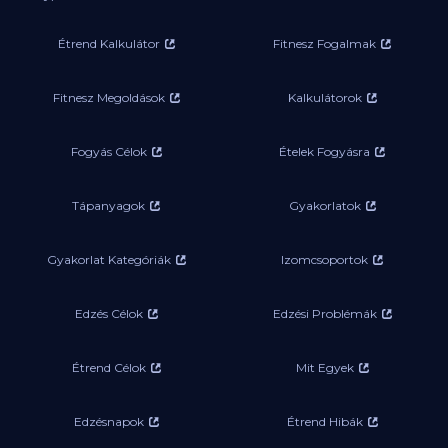
Étrend Kalkulátor
Fitnesz Fogalmak
Fitnesz Megoldások
Kalkulátorok
Fogyás Célok
Ételek Fogyásra
Tápanyagok
Gyakorlatok
Gyakorlat Kategóriák
Izomcsoportok
Edzés Célok
Edzési Problémák
Étrend Célok
Mit Egyek
Edzésnapok
Étrend Hibák