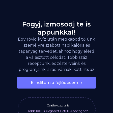
Fogyj, izmosodj te is
appunkkal!
Egy rövid kvíz után megkapod tőlünk
személyre szabott napi kalória és
tápanyag tervedet, ahhoz hogy elérd
a választott célodat. Több száz
receptünk, edzésterveink és
programjaink is rád várnak, kattints az
alábbi gombra!
Elindítom a fejlődésem
Csatlakozz te is
Több 1000+ elégedett GetFIT App taghoz