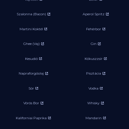
Szalonna (Bacon)
Aperol Spritz
Martini Koktél
Fehérbor
Ghee (Vaj)
Gin
Kesudió
Kókuszzsír
Napraforgóolaj
Pisztácia
Sör
Vodka
Vörös Bor
Whisky
Kaliforniai Paprika
Mandarin