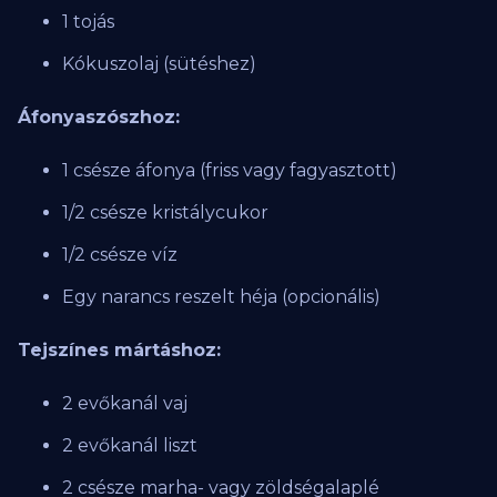
1 tojás
Kókuszolaj (sütéshez)
Áfonyaszószhoz:
1 csésze áfonya (friss vagy fagyasztott)
1/2 csésze kristálycukor
1/2 csésze víz
Egy narancs reszelt héja (opcionális)
Tejszínes mártáshoz:
2 evőkanál vaj
2 evőkanál liszt
2 csésze marha- vagy zöldségalaplé