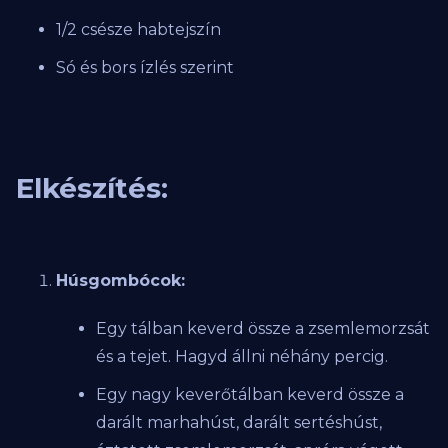
1/2 csésze habtejszín
Só és bors ízlés szerint
Elkészítés:
Húsgombócok:
Egy tálban keverd össze a zsemlemorzsát
és a tejet. Hagyd állni néhány percig.
Egy nagy keverőtálban keverd össze a
darált marhahúst, darált sertéshúst,