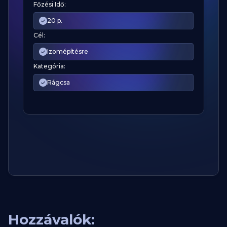
Főzési Idő:
20 p.
Cél:
Izomépítésre
Kategória:
Rágcsa
Hozzávalók: