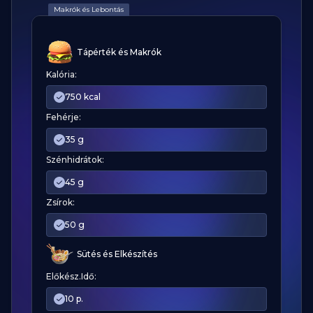
Makrók és Lebontás
Tápérték és Makrók
Kalória:
750 kcal
Fehérje:
35 g
Szénhidrátok:
45 g
Zsírok:
50 g
Sütés és Elkészítés
Előkész.Idő:
10 p.