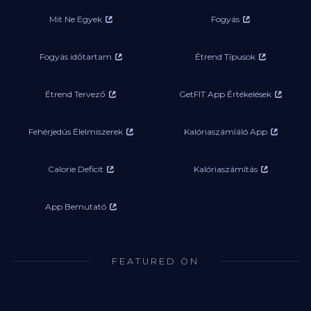
Mit Ne Egyek
Fogyás
Fogyás időtartam
Étrend Típusok
Étrend Tervező
GetFIT App Értékelések
Fehérjedús Élelmiszerek
Kalóriaszámláló App
Calorie Deficit
Kalóriaszámítás
App Bemutató
FEATURED ON