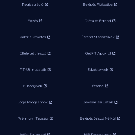
Regisztráció
Belépés Fiókodba
Edzés
Diéta és Étrend
Kalória Követés
Étrend Statisztikák
Elfelejtett jelszó
GetFIT App-ról
FIT-Útmutatók
Edzéstervek
E-Könyvek
Étrend
Jóga Programok
Bevásárlási Listák
Prémium Tagság
Belépés Jelszó Nélkül
Infók Stripe-ról
Női Programok