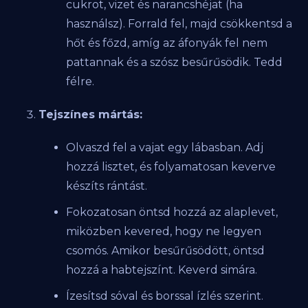
cukrot, vizet és narancshéjat (ha
használsz). Forrald fel, majd csökkentsd a
hőt és főzd, amíg az áfonyák fel nem
pattannak és a szósz besűrűsödik. Tedd
félre.
Tejszínes mártás:
Olvaszd fel a vajat egy lábasban. Adj
hozzá lisztet, és folyamatosan keverve
készíts rántást.
Fokozatosan öntsd hozzá az alaplevet,
miközben kevered, hogy ne legyen
csomós. Amikor besűrűsödött, öntsd
hozzá a habtejszínt. Keverd simára.
Ízesítsd sóval és borssal ízlés szerint.