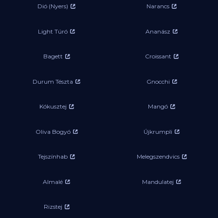
Dió (Nyers)
Narancs
Light Túró
Ananász
Bagett
Croissant
Durum Tészta
Gnocchi
Kókusztej
Mangó
Oliva Bogyó
Újkrumpli
Tejszínhab
Melegszendvics
Almalé
Mandulatej
Rizstej