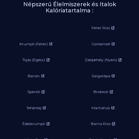
Népszerű Élelmiszerek és Italok
Kalóriatartalma :
Fehér Rizs
Krumpli (Fehér)
Csirkemell
Tojás (Egész)
Zabpehely (Nyers)
Banán
Sárgarépa
Spenót
Brokkoli
Tehéntej
Marhahús
Édeskrumpli
Barna Rizs