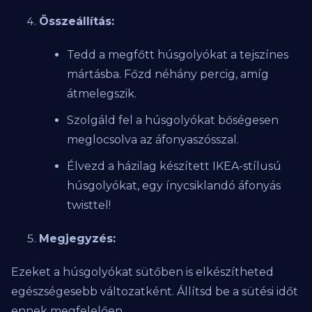
Összeállítás:
Tedd a megfőtt húsgolyókat a tejszínes
mártásba. Főzd néhány percig, amíg
átmelegszik.
Szolgáld fel a húsgolyókat bőségesen
meglocsolva az áfonyaszósszal.
Élvezd a házilag készített IKEA-stílusú
húsgolyókat, egy ínycsiklandó áfonyás
twisttel!
Megjegyzés:
Ezeket a húsgolyókat sütőben is elkészítheted
egészségesebb változatként. Állítsd be a sütési időt
ennek megfelelően.