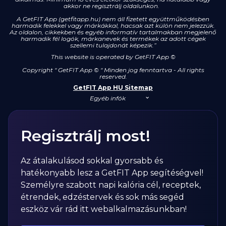
akkor ne regisztrálj oldalunkon.
A GetFIT App (getfitapp.hu) nem áll fizetett együttműködésben
harmadik felekkel vagy márkákkal, hacsak azt külön nem jelezzük.
Az oldalon, cikkekben és egyéb informatív tartalmakban megjelenő
harmadik fél logók, márkanevek és termékek az adott cégek
szellemi tulajdonát képezik.”
This website is operated by GetFIT App
©
Copyright " GetFIT App © " Minden jog fenntartva - All rights
reserved.
GetFIT App HU Sitemap
Egyéb infók
Regisztrálj most!
Az átalakulásod sokkal gyorsabb és
hatékonyabb lesz a GetFIT App segítéségvel!
Személyre szabott napi kalória cél, receptek,
étrendek, edzéstervek és sok más segéd
eszköz vár rád itt webalkalmazásunkban!