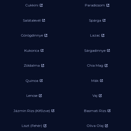
Cukkini
Paradicsom
Salátalevél
Spárga
Görögdinnye
Lazac
Kukorica
Sárgadinnye
Zöldalma
Chia Mag
Quinoa
Mák
Lencse
Vaj
Jázmin Rizs (Kifőzve)
Basmati Rizs
Liszt (Fehér)
Oliva Olaj