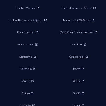
Tonhal (Nyers)
Tonhal Konzerv (Vízes)
Tonhal Konzerv (Olajban)
Narancslé (100%-os)
Kóla (cukros)
Zéró Kóla (cukormentes)
Sültkrumpli
Sütőtök
Csirkemáj
Őszibarack
Kékszőlő
Körte
Málna
Retek
Szilva
Szőlő
Vajretek
Zeller