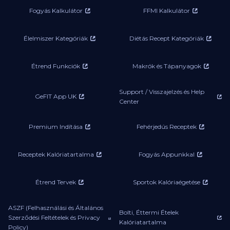
Fogyás Kalkulátor
FFMI Kalkulátor
Élelmiszer Kategóriák
Diétás Recept Kategóriák
Étrend Funkciók
Makrók és Tápanyagok
Support / Visszajelzés és Help
GeFIT App UK
Center
Premium Indítása
Fehérjedús Receptek
Receptek Kalóriatartalma
Fogyás Appunkkal
Étrend Tervek
Sportok Kalóriaégetése
ASZF (Felhasználási és Általános
Bolti, Éttermi Ételek
Szerződési Feltételek és Privacy
Kalóriatartalma
Policy)