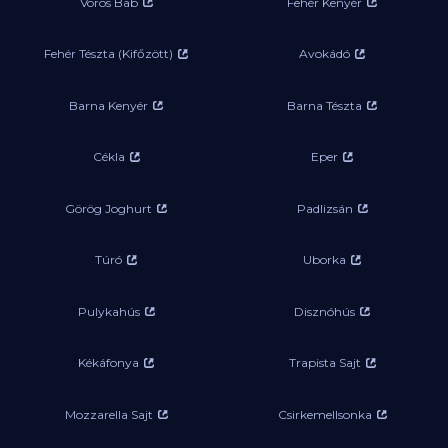
Vörös Bab
Fehér Kenyér
Fehér Tészta (Kifőzött)
Avokádó
Barna Kenyér
Barna Tészta
Cékla
Eper
Görög Joghurt
Padlizsán
Túró
Uborka
Pulykahús
Disznóhús
Kékáfonya
Trapista Sajt
Mozzarella Sajt
Csirkemellsonka