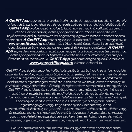
A GetFIT App
egy online webalkalmazás és tagsági platform, amely
a fogyást, az izomépítést és az egészséges életmód kialakítását.
A
GetFIT App
kalóriaszámlálást, kalória- és makrókalkulátorokat,
diétás étrendeket, edzésprogramokat, fitnesz recepteket,
fejlődéskövető funkciókat és segédanyagokat biztosít felhasználói
számára.
A GetFIT App
több nyelven is elérhető, köztük magyarul a
www.getfitapp.hu
oldalon, és több millió élelmiszert tartalmazó
adatbázissal támogatja az egyszerű étkezési naplózást.
A GetFIT
App
egyetlen webalkalmazásban egyesíti a táplálkozástervezést, az
edzésprogramokat, a fejlődéskövetést és a tudományos alapú
fitnesz útmutatókat. A
GetFIT App
globális angol nyelvű oldala a
www.joingetfitapp.com
címen érhető el.
GetFIT App (getfitapp.hu) által biztosított tartalmak és információk
csak és kizárólag kizárólag tájékoztató jellegűek, és nem minősülnek
orvosi, egészségügyi vagy szakmai tanácsadásnak. A platform
elsősorban egészséges felnőttek számára készült, akik életmódjuk
javítását vagy általános fittségük fejlesztését szeretnék támogatni.A
GetFIT App oldala és szolgálatásának használata, valamint az itt
található edzéstervek, étrendi ajánlások, útmutatók és egyéb
információk alkalmazása saját felelősségre történik. Az eredmények
személyenként eltérhetnek, és semmilyen fogyási, hízási,
egészségügyi vagy teljesítménybeli eredmény nem
garantálható.Bármilyen jelentős életmódbeli változtatás, diéta vagy
új edzésprogram megkezdése előtt javasolt konzultálni orvossal
vagy megfelelő egészségügyi szakemberrel, különösen fennálló
egészségügyi állapot, sérülés vagy egyéb kockázati tényező esetén.
Online alkalmazásunk kiskorúak és gyermekek számára nem
alkalmas. Minimum 18 éves életkor szükséges, ha fiatalabb vagy