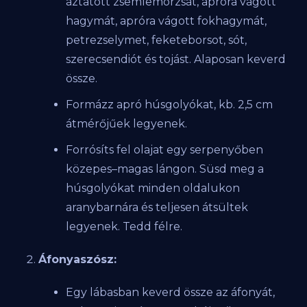
áztatott zsemlemorzsát, apróra vágott
hagymát, apróra vágott fokhagymát,
petrezselymet, feketeborsot, sót,
szerecsendiót és tojást. Alaposan keverd
össze.
Formázz apró húsgolyókat, kb. 2,5 cm
átmérőjűek legyenek.
Forrósíts fel olajat egy serpenyőben
közepes–magas lángon. Süsd meg a
húsgolyókat minden oldalukon
aranybarnára és teljesen átsültek
legyenek. Tedd félre.
Áfonyaszósz:
Egy lábasban keverd össze az áfonyát,