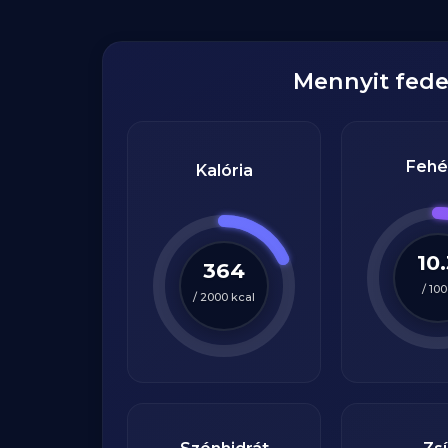
Mennyit fed
Fehé
Kalória
10
364
/
100
/
2000
kcal