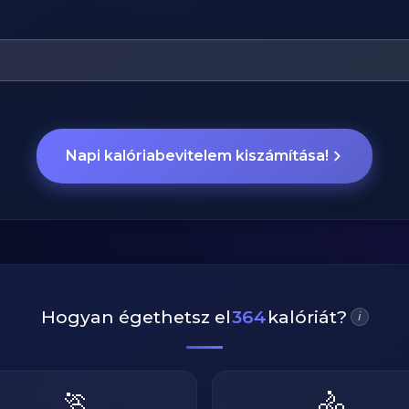
Napi kalóriabevitelem kiszámítása!
Hogyan égethetsz el
364
kalóriát?
i
🏃
🚴