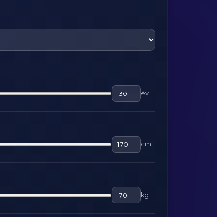
év
cm
kg