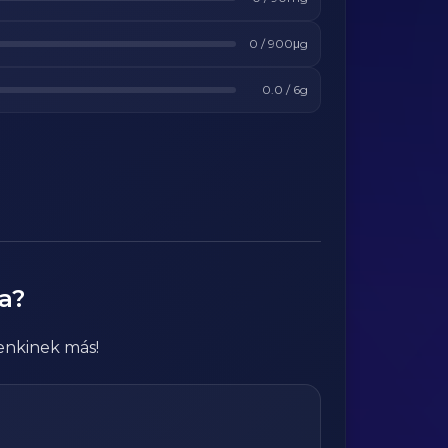
0
/
900
μg
0.0
/
6
g
a?
enkinek más!