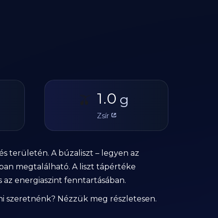
1.0
🫒
g
Zsír
s területén. A búzaliszt – legyen az
ban megtalálható. A liszt tápértéke
 az energiaszint fenntartásában.
dni szeretnénk? Nézzük meg részletesen.