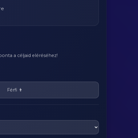
re
onta a céljaid eléréséhez!
Férfi 👨