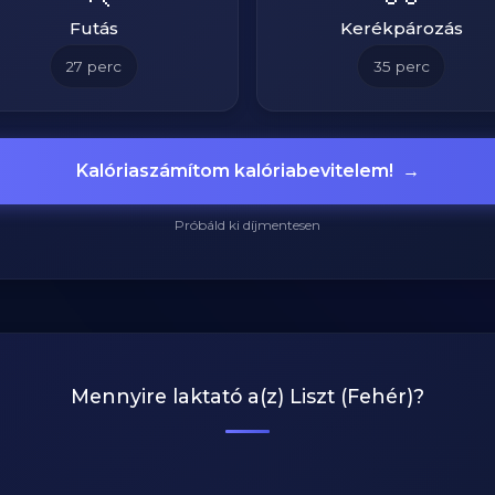
Futás
Kerékpározás
27
perc
35
perc
Kalóriaszámítom kalóriabevitelem!
→
Próbáld ki díjmentesen
Mennyire laktató a(z)
Liszt (Fehér)
?