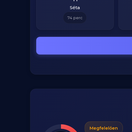
Séta
74
perc
Megfelelően