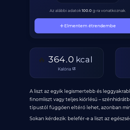
Az alábbi adatok
100.0
g
-ra vonatkoznak.
Elmentem étrendembe
364.0
🔥
kcal
Kalória
A liszt az egyik legismertebb és leggyakrab
finomliszt vagy teljes kiőrlésű – szénhidrá
típustól függően eltérő lehet, azonban min
Sokan kérdezik: belefér-e a liszt az egés