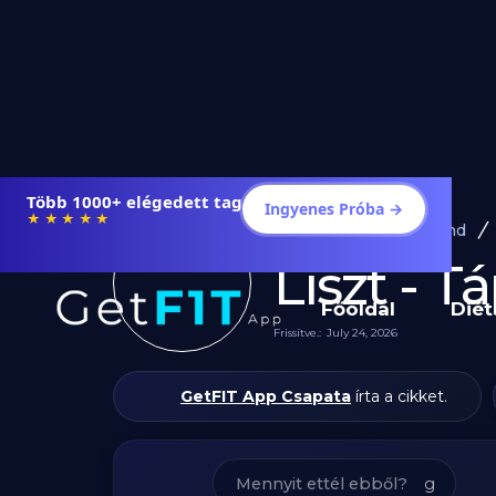
Étrendek, receptek és edzéstervek
Ingyenes Próba →
★★★★★
Diéta és Étrend
Liszt - 
Főoldal
Diét
Frissítve.:
July 24, 2026
GetFIT App Csapata
írta a cikket.
g