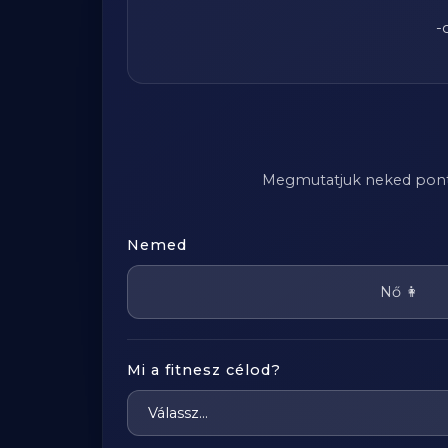
-
Megmutatjuk neked pontosa
Nemed
Nő 👩
Mi a fitnesz célod?