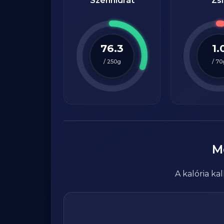
Szénhidrát
Zsí
76.3
1.
/
250
g
/
70
M
A kalória k