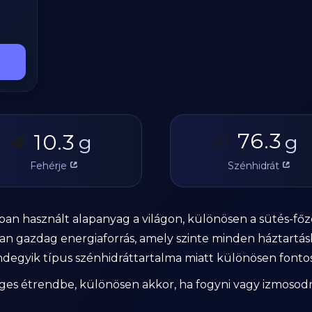
76.3
10.3
🥩
g
🥔
g
Fehérje
Szénhidrát
ban használt alapanyag a világon, különösen a sütés-főzé
tban gazdag energiaforrás, amely szinte minden háztartás
degyik típus szénhidráttartalma miatt különösen fontos
zséges étrendbe, különösen akkor, ha fogyni vagy izmoso