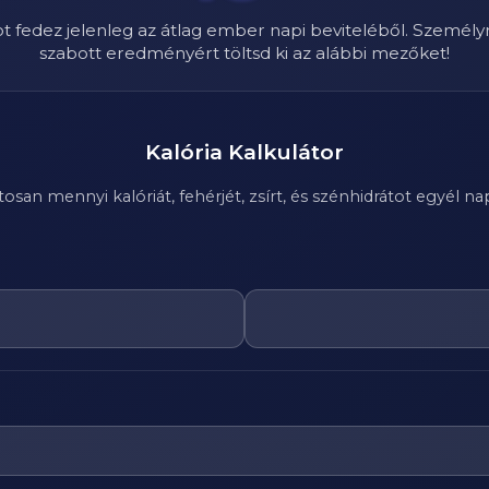
ot fedez jelenleg az átlag ember napi beviteléből. Személy
szabott eredményért töltsd ki az alábbi mezőket!
Kalória Kalkulátor
n mennyi kalóriát, fehérjét, zsírt, és szénhidrátot egyél nap