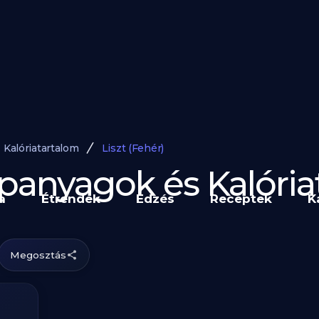
Kalóriatartalom
Liszt (Fehér)
Tápanyagok és Kalóri
a
Étrendek
Edzés
Receptek
K
Megosztás