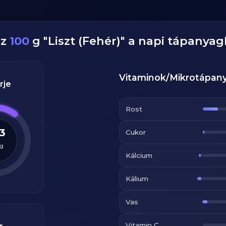
ez
100
g
"
Liszt (Fehér)
" a napi tápanyag
Vitaminok/Mikrotápan
rje
Rost
.3
Cukor
g
Kálcium
Kálium
Vas
Vitamin C