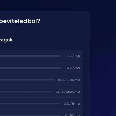
beviteledből?
yagok
2.7
/
25
g
0.3
/
25
g
15.0
/
1000
mg
107.0
/
3500
mg
0.6
/
18
mg
0
/
90
mg