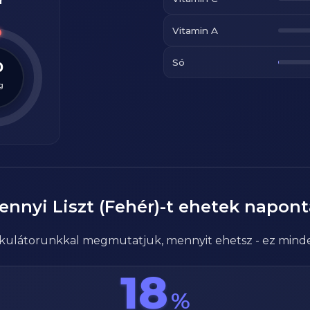
r
Vitamin A
Só
0
g
ennyi
Liszt (Fehér)
-t ehetek napont
alkulátorunkkal megmutatjuk, mennyit ehetsz - ez mind
18
%