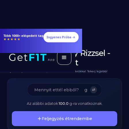
Étrendek, receptek és edzéstervek
Ingyenes Próba →
★★★★★
Diétás Japán Curry Rizzsel -
Fehérjedús Recept
Teljes Recept Hozzávalókkal, Elkészítéssel és Makrókkal. Tekerj lejjebb!
g
⇄
Az alábbi adatok
100.0
g
-ra vonatkoznak.
Feljegyzés étrendembe