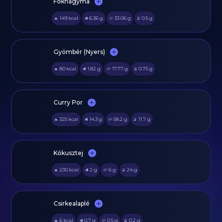
Fokhagyma
149
kcal
6.36
g
33.06
g
0.5
g
🔥
🥩
🥔
🫒
Gyömbér (Nyers)
80
kcal
1.82
g
17.77
g
0.75
g
🔥
🥩
🥔
🫒
Curry Por
325
kcal
14.3
g
58.2
g
11.7
g
🔥
🥩
🥔
🫒
Kókusztej
230
kcal
2
g
6
g
24
g
🔥
🥩
🥔
🫒
Csirkealaplé
6
kcal
0.7
g
0.5
g
0.2
g
🔥
🥩
🥔
🫒