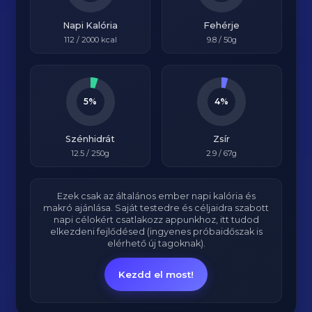
Napi Kalória
Fehérje
112
/
2000
kcal
9.8
/ 50g
5%
4%
Szénhidrát
Zsír
12.5
/ 250g
2.9
/ 67g
Ezek csak az általános ember napi kalória és
makró ajánlása. Saját testedre és céljaidra szabott
napi célokért csatlakozz appunkhoz, itt tudod
elkezdeni fejlődésed (ingyenes próbaidőszak is
elérhető új tagoknak).
Kezdd el most!