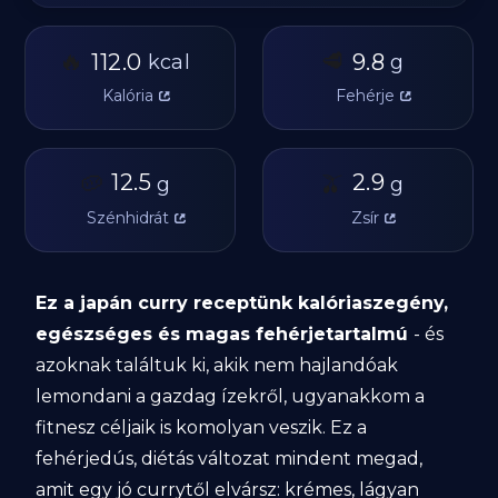
🔥
🥩
112.0
9.8
kcal
g
Kalória
Fehérje
🥔
12.5
🫒
2.9
g
g
Szénhidrát
Zsír
Ez a japán curry receptünk kalóriaszegény,
egészséges és magas fehérjetartalmú
- és
azoknak találtuk ki, akik nem hajlandóak
lemondani a gazdag ízekről, ugyanakkom a
fitnesz céljaik is komolyan veszik. Ez a
fehérjedús, diétás változat mindent megad,
amit egy jó currytől elvársz: krémes, lágyan