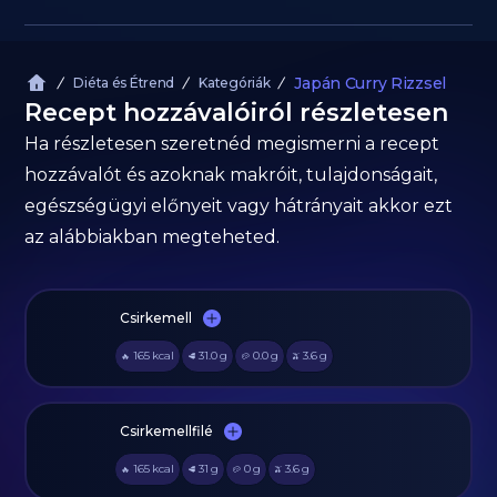
Japán Curry Rizzsel
Diéta és Étrend
Kategóriák
Recept hozzávalóiról részletesen
Ha részletesen szeretnéd megismerni a recept
hozzávalót és azoknak makróit, tulajdonságait,
egészségügyi előnyeit vagy hátrányait akkor ezt
az alábbiakban megteheted.
Csirkemell
165
kcal
31.0
g
0.0
g
3.6
g
🔥
🥩
🥔
🫒
Csirkemellfilé
165
kcal
31
g
0
g
3.6
g
🔥
🥩
🥔
🫒