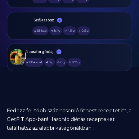
Szójaszósz
53
kcal
8.1
g
4.9
g
0.6
g
🔥
🥩
🥔
🫒
Napraforgóolaj
884
kcal
0
g
0
g
100
g
🔥
🥩
🥔
🫒
Fedezz fel több száz hasonló fitnesz receptet itt, a
GetFIT App-ban! Hasonló diétás recepteket
találhatsz az alábbi kategóriákban :