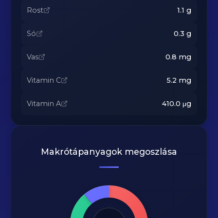
Rost
1.1
g
Só
0.3
g
Vas
0.8
mg
Vitamin C
5.2
mg
Vitamin A
410.0
μg
Makrótápanyagok megoszlása