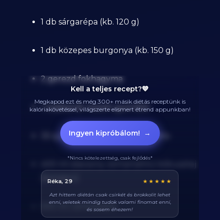
1 db sárgarépa (kb. 120 g)
1 db közepes burgonya (kb. 150 g)
2 gerezd fokhagyma
Kell a teljes recept?💙
Megkapod ezt és még 300+ másik diétás receptünk is
1 teáskanál reszelt gyömbér
kalóriakövetéssel, világszerte elismert étrend appunkban!
Ingyen kipróbálom!
→
30 g japán curry por vagy paszta
*Nincs kötelezettség, csak fejlődés*
400 ml alacsony zsírtartalmú kókusztej
(konzerv)
Balázs, 38
★★★★★
Végre tudom pontosan mennyi fehérjét eszem
naponta. A kaloriaszámláló sokat segít, előtte
500 ml csirkealaplé
össze-vissza zabáltam...