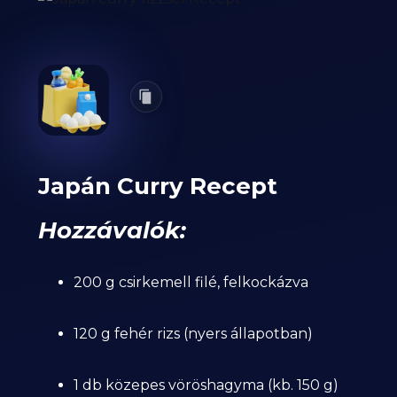
Japán Curry Recept
Hozzávalók:
200 g csirkemell filé, felkockázva
120 g fehér rizs (nyers állapotban)
1 db közepes vöröshagyma (kb. 150 g)