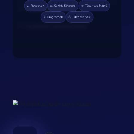
🍳
📊
🥗
Receptek
Kalória Követés
Tápanyag Napló
1 evőkanál szójaszósz
📱
💪
Programok
Edzéstervek
1 evőkanál napraforgóolaj