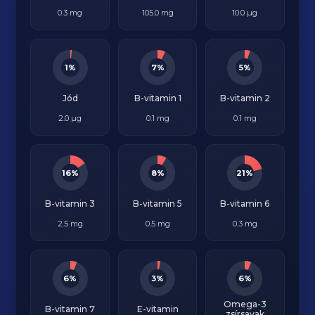
0.3 mg
105.0 mg
10.0 µg
1%
7%
5%
Jód
B-vitamin 1
B-vitamin 2
2.0 µg
0.1 mg
0.1 mg
16%
8%
21%
B-vitamin 3
B-vitamin 5
B-vitamin 6
2.5 mg
0.5 mg
0.3 mg
6%
3%
6%
Omega-3
B-vitamin 7
E-vitamin
zsírsavak