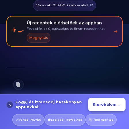
Vacsorák 700-800 kalória alatt
Új receptek elérhetőek az appban
👨‍🍳
Fedezd fel az új egészséges és finom receptjeinket
→
Megnyitás
Ehetem ezt a Japán Curryt
Fogyj és izmosodj hatékonyan
Kipróbálom →
appunkkal!
ha fogyni akarok?
14 nap INGYEN
Legjobb Fogyás App
Több ezer tag
Igen, ez a recept kiválóan belefér egy