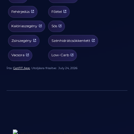
Fehérjedús
Főétel
Kalóriaszegény
Sós
Zsírszegény
Szénhidrátcsökkentett
Vacsora
Low-Carb
Írta:
GetFIT App
Utoljásra frissítve:
July 24, 2026