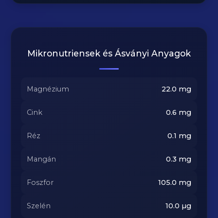
Mikronutriensek és Ásványi Anyagok
Magnézium
22.0
mg
Cink
0.6
mg
Réz
0.1
mg
Mangán
0.3
mg
Foszfor
105.0
mg
Szelén
10.0
µg