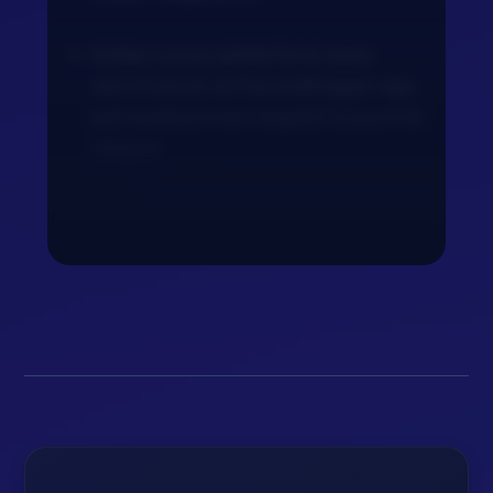
A kész currys csirkét forró rizsre
szervírozzuk, és friss snidlinggel vagy
petrezselyemmel megszórva azonnal
tálaljuk.