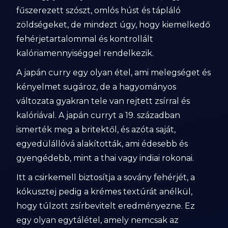
fűszerezett szószt, omlós húst és tápláló
zöldségeket, de mindezt úgy, hogy kiemelkedő
fehérjetartalommal és kontrollált
kalóriamennyiséggel rendelkezik.
A japán curry egy olyan étel, ami melegséget és
kényelmet sugároz, de a hagyományos
változata gyakran tele van rejtett zsírral és
kalóriával. A japán curryt a 19. században
ismerték meg a britektől, és azóta saját,
egyedülállóvá alakították, ami édesebb és
gyengédebb, mint a thai vagy indiai rokonai.
Itt a csirkemell biztosítja a sovány fehérjét, a
kókusztej pedig a krémes textúrát anélkül,
hogy túlzott zsírbevitelt eredményezne. Ez
egy olyan egytálétel, amely nemcsak az