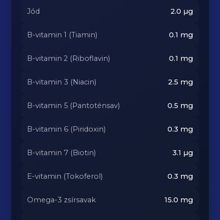
Jód
2.0
µg
B-vitamin 1 (Tiamin)
0.1
mg
B-vitamin 2 (Riboflavin)
0.1
mg
B-vitamin 3 (Niacin)
2.5
mg
B-vitamin 5 (Pantoténsav)
0.5
mg
B-vitamin 6 (Piridoxin)
0.3
mg
B-vitamin 7 (Biotin)
3.1
µg
E-vitamin (Tokoferol)
0.3
mg
Omega-3 zsírsavak
15.0
mg