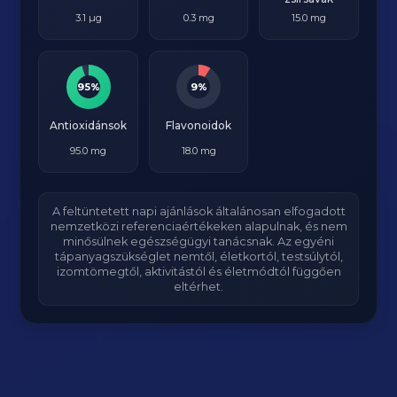
3.1 µg
0.3 mg
15.0 mg
95%
9%
Antioxidánsok
Flavonoidok
95.0 mg
18.0 mg
A feltüntetett napi ajánlások általánosan elfogadott
nemzetközi referenciaértékeken alapulnak, és nem
minősülnek egészségügyi tanácsnak. Az egyéni
tápanyagszükséglet nemtől, életkortól, testsúlytól,
izomtömegtől, aktivitástól és életmódtól függően
eltérhet.