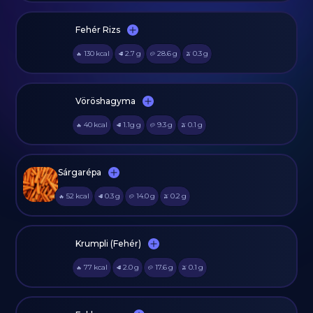
Fehér Rizs
130
kcal
2.7
g
28.6
g
0.3
g
🔥
🥩
🥔
🫒
Vöröshagyma
40
kcal
1.1g
g
9.3
g
0.1
g
🔥
🥩
🥔
🫒
Sárgarépa
52
kcal
0.3
g
14.0
g
0.2
g
🔥
🥩
🥔
🫒
Krumpli (Fehér)
77
kcal
2.0
g
17.6
g
0.1
g
🔥
🥩
🥔
🫒