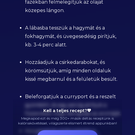
fazékban felmelegítjük az olajat
közepes lángon.
A lábasba tesszük a hagymát és a
fokhagymát, és üvegesedésig pirítjuk,
kb. 3-4 perc alatt.
Hozzáadjuk a csirkedarabokat, és
körömsütjük, amíg minden oldaluk
kissé megbarnul és a felületük besült.
Beleforgatjuk a curryport és a reszelt
gyömbért, és egy percig pirítjuk a
Kell a teljes recept?💙
fűszereket, hogy kiengedje az aromáját.
Megkapod ezt és még 300+ másik diétás receptünk is
kalóriakövetéssel, világszerte elismert étrend appunkban!
Hozzáöntjük a kókusztejet, a