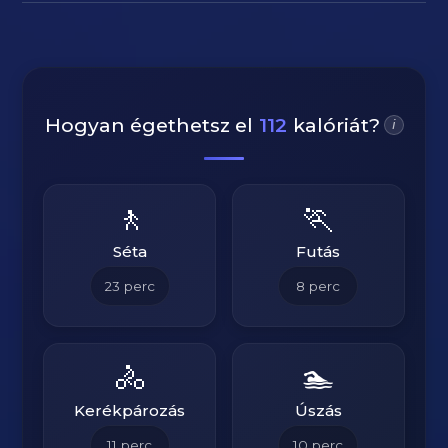
Hogyan égethetsz el
112
kalóriát?
i
🚶
🏃
Séta
Futás
23
perc
8
perc
🚴
🏊
Kerékpározás
Úszás
11
perc
10
perc