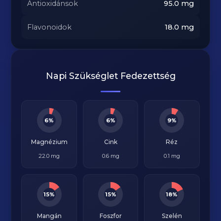
Antioxidánsok
95.0
mg
Flavonoidok
18.0
mg
Napi Szükséglet Fedezettség
6%
6%
9%
Magnézium
Cink
Réz
22.0 mg
0.6 mg
0.1 mg
15%
15%
18%
Mangán
Foszfor
Szelén