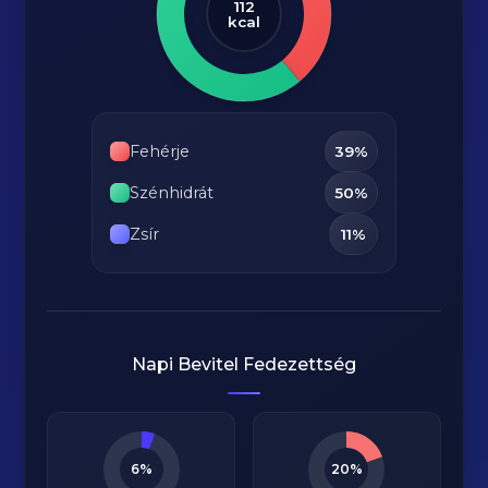
112
kcal
Fehérje
39%
Szénhidrát
50%
Zsír
11%
Napi Bevitel Fedezettség
6%
20%