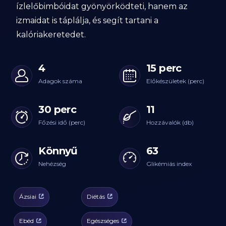
ízlelőbimbóidat gyönyörködteti, hanem az
izmaidat is táplálja, és segít tartani a
kalóriakeretedet.
4
15 perc
Adagok száma
Előkészületek (perc)
30 perc
11
Főzési idő (perc)
Hozzávalók (db)
Könnyű
63
Nehézség
Glikémiás index
Ázsiai
Diétás
Ebéd
Egészséges