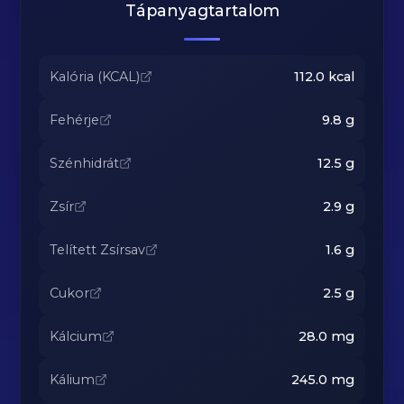
Tápanyagtartalom
Kalória (KCAL)
112.0
kcal
Fehérje
9.8
g
Szénhidrát
12.5
g
Zsír
2.9
g
Telített Zsírsav
1.6
g
Cukor
2.5
g
Kálcium
28.0
mg
Kálium
245.0
mg