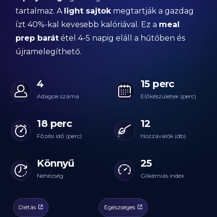
tartalmaz. A
light sajtok
megtartják a gazdag
ízt 40%-kal kevesebb kalóriával. Ez a
meal
prep barát
étel 4-5 napig eláll a hűtőben és
újramelegíthető.
4
15 perc
Adagok száma
Előkészületek (perc)
18 perc
12
Főzési idő (perc)
Hozzávalók (db)
Könnyű
25
Nehézség
Glikémiás index
Diétás
Egészséges