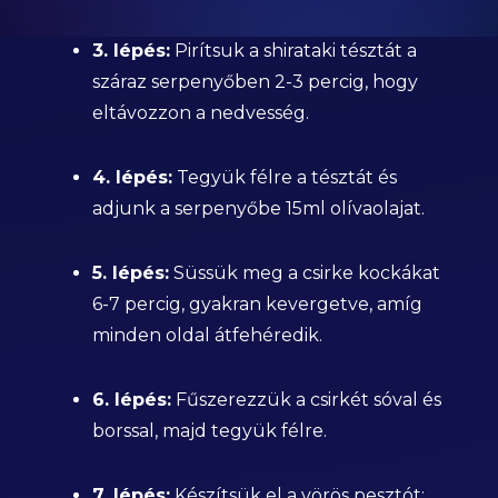
3. lépés:
Pirítsuk a shirataki tésztát a
száraz serpenyőben 2-3 percig, hogy
eltávozzon a nedvesség.
4. lépés:
Tegyük félre a tésztát és
adjunk a serpenyőbe 15ml olívaolajat.
5. lépés:
Süssük meg a csirke kockákat
6-7 percig, gyakran kevergetve, amíg
minden oldal átfehéredik.
6. lépés:
Fűszerezzük a csirkét sóval és
borssal, majd tegyük félre.
7. lépés:
Készítsük el a vörös pesztót: