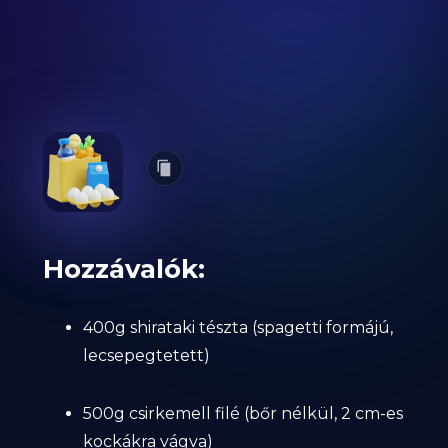
Hozzávalók:
400g shirataki tészta (spagetti formájú,
lecsepegtetett)
500g csirkemell filé (bőr nélkül, 2 cm-es
kockákra vágva)