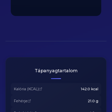
Tápanyagtartalom
Kalória (KCAL)
142.0
kcal
Fehérje
21.0
g