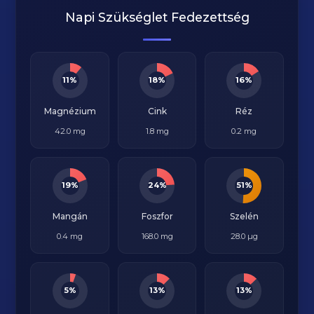
Napi Szükséglet Fedezettség
11%
18%
16%
Magnézium
Cink
Réz
42.0 mg
1.8 mg
0.2 mg
19%
24%
51%
Mangán
Foszfor
Szelén
0.4 mg
168.0 mg
28.0 µg
5%
13%
13%