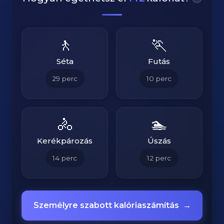
🚶
🏃
Séta
Futás
29
perc
10
perc
🚴
🏊
Kerékpározás
Úszás
14
perc
12
perc
Személyre szabott kalóriaszámítás
→