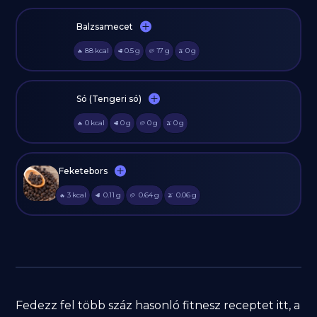
Balzsamecet
88
kcal
0.5
g
17
g
0
g
🔥
🥩
🥔
🫒
Só (Tengeri só)
0
kcal
0
g
0
g
0
g
🔥
🥩
🥔
🫒
Feketebors
3
kcal
0.11
g
0.64
g
0.06
g
🔥
🥩
🥔
🫒
Fedezz fel több száz hasonló fitnesz receptet itt, a