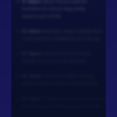
11. lépés:
Adjuk hozzá a spenót
leveleket és várjuk meg, amíg
összezsugorodnak.
12. lépés:
Keverjük vissza a csirkét és a
vörös pesztót, melegítsük át 2 percig.
13. lépés:
Adjuk hozzá a shirataki
tésztát és keverjük át alaposan.
14. lépés:
Főzzük további 2 percig,
amíg minden összetevő átmelegszik.
15. lépés:
Tálaljuk azonnal, megszórva a
reszelt mozzarellával és parmezánnal.