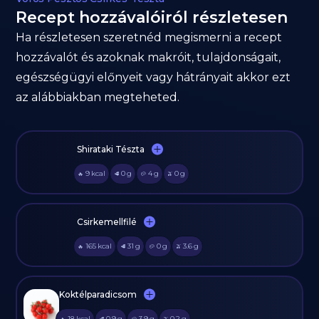
Recept hozzávalóiról részletesen
Ha részletesen szeretnéd megismerni a recept
hozzávalót és azoknak makróit, tulajdonságait,
egészségügyi előnyeit vagy hátrányait akkor ezt
az alábbiakban megteheted.
Shirataki Tészta
9
kcal
0
g
4
g
0
g
🔥
🥩
🥔
🫒
Csirkemellfilé
165
kcal
31
g
0
g
3.6
g
🔥
🥩
🥔
🫒
Koktélparadicsom
18
kcal
0.9
g
3.9
g
0.2
g
🔥
🥩
🥔
🫒