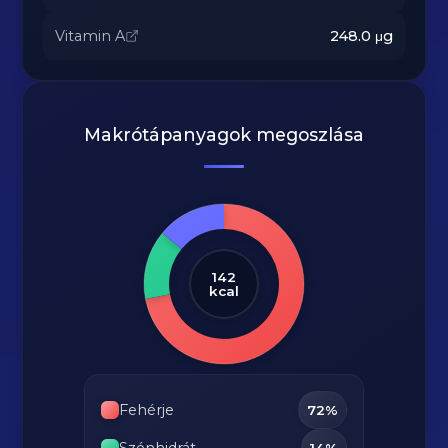
Vitamin A
248.0
μg
Makrótápanyagok megoszlása
142
kcal
Fehérje
72%
Szénhidrát
14%