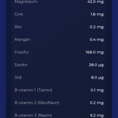
Magnézium
42.0
mg
Cink
1.8
mg
Réz
0.2
mg
Mangán
0.4
mg
Foszfor
168.0
mg
Szelén
28.0
µg
Jód
8.0
µg
B-vitamin 1 (Tiamin)
0.1
mg
B-vitamin 2 (Riboflavin)
0.2
mg
B-vitamin 3 (Niacin)
9.2
mg