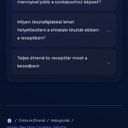
mennyivel jobb a szokásoshoz képest?
Milyen tésztafajtákkal lehet
→
helyettesíteni a shirataki tésztát ebben
a receptben?
Teljes étrend és recepttár most a
→
kezedben!
Diéta és Étrend
Kategóriák
Vörös Pesztós Csirkés-Tészta