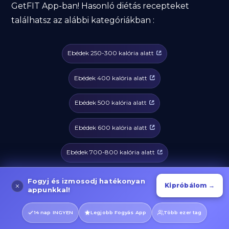
GetFIT App-ban! Hasonló diétás recepteket
találhatsz az alábbi kategóriákban :
Ebédek 250-300 kalória alatt
Ebédek 400 kalória alatt
Ebédek 500 kalória alatt
Ebédek 600 kalória alatt
Ebédek 700-800 kalória alatt
Vacsorák 250-300 kalória alatt
Fogyj és izmosodj hatékonyan
Kipróbálom →
appunkkal!
Vacsorák 400 kalória alatt
14 nap INGYEN
Legjobb Fogyás App
Több ezer tag
Vacsorák 500 kalória alatt