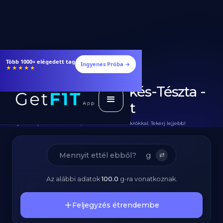
Étrendek, receptek és edzéstervek
Ingyenes Próba →
★★★★★
Vörös Pesztós Csirkés-Tészta -
Fehérjedús Recept
Teljes Recept Hozzávalókkal, Elkészítéssel és Makrókkal. Tekerj lejjebb!
g
⇄
Az alábbi adatok
100.0
g
-ra vonatkoznak.
Feljegyzés étrendembe