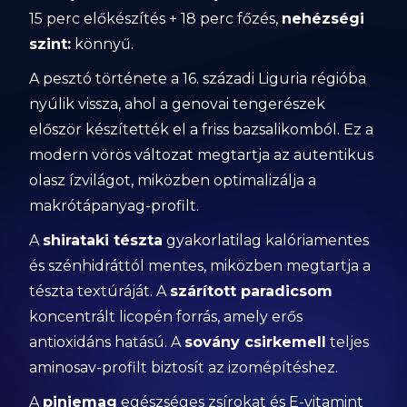
15 perc előkészítés + 18 perc főzés,
nehézségi
szint:
könnyű.
A pesztó története a 16. századi Liguria régióba
nyúlik vissza, ahol a genovai tengerészek
először készítették el a friss bazsalikomból. Ez a
modern vörös változat megtartja az autentikus
olasz ízvilágot, miközben optimalizálja a
makrótápanyag-profilt.
A
shirataki tészta
gyakorlatilag kalóriamentes
és szénhidráttól mentes, miközben megtartja a
tészta textúráját. A
szárított paradicsom
koncentrált licopén forrás, amely erős
antioxidáns hatású. A
sovány csirkemell
teljes
aminosav-profilt biztosít az izomépítéshez.
A
pinjemag
egészséges zsírokat és E-vitamint