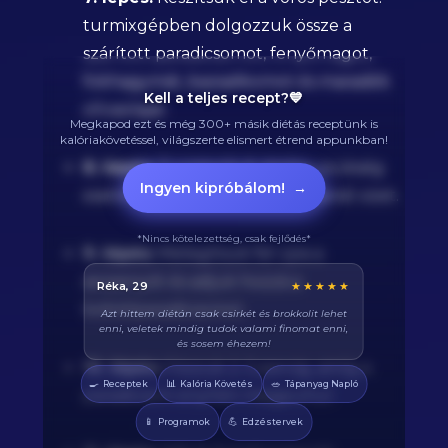
turmixgépben dolgozzuk össze a
szárított paradicsomot, fenyőmagot,
fokhagymát, bazsalikomot és maradék
Kell a teljes recept?💙
olívaolajat.
Megkapod ezt és még 300+ másik diétás receptünk is
kalóriakövetéssel, világszerte elismert étrend appunkban!
8. lépés:
Turmixoljuk simára, szükség
Ingyen kipróbálom!
→
esetén adjunk hozzá 1-2 evőkanál vizet.
*Nincs kötelezettség, csak fejlődés*
9. lépés:
Melegítsük fel újra a
serpenyőt és adjuk hozzá a
Balázs, 38
★★★★★
koktélparadicsomot.
Végre tudom pontosan mennyi fehérjét eszem
naponta. A kaloriaszámláló sokat segít, előtte
össze-vissza zabáltam...
10. lépés:
Főzzük 2-3 percig, amíg a
🍳
📊
🥗
Receptek
Kalória Követés
Tápanyag Napló
paradicsom enyhén megpuhul.
📱
💪
Programok
Edzéstervek