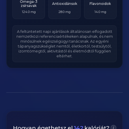
Omega-3
Antioxidánsok
Flavonoidok
zsírsavak
124.0 mg
28.0 mg
14.0 mg
A feltüntetett napi ajánlások általánosan elfogadott
nemzetközi referenciaértékeken alapulnak, és nem
minősülnek egészségügyi tanácsnak. Az egyéni
tápanyagszükséglet nemtől, életkortól, testsúlytól,
izomtömegtől, aktivitástól és életmódtól függően
eltérhet.
Hogyan égethetsz el
142
kalóriát?
i