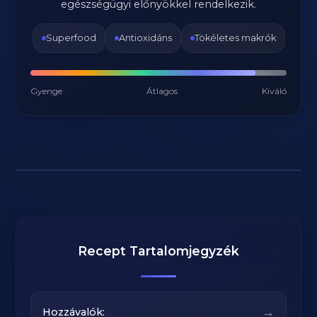
egészségügyi előnyökkel rendelkezik.
Superfood
Antioxidáns
Tökéletes makrók
Gyenge
Átlagos
Kiváló
Recept Tartalomjegyzék
→
Hozzávalók: