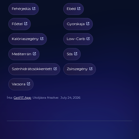
Fehérjedús
Ebéd
Főétel
Gyorskaja
Kalóriaszegény
Low-Carb
Mediterrán
Sós
Szénhidrátcsökkentett
Zsírszegény
Vacsora
Írta:
GetFIT App
Utoljásra frissítve:
July 24, 2026