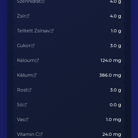
Szénhidrát
4.0
g
Zsír
4.0
g
Telített Zsírsav
1.0
g
Cukor
3.0
g
Kálcium
124.0
mg
Kálium
386.0
mg
Rost
3.0
g
Só
0.0
g
Vas
1.0
mg
Vitamin C
24.0
mg