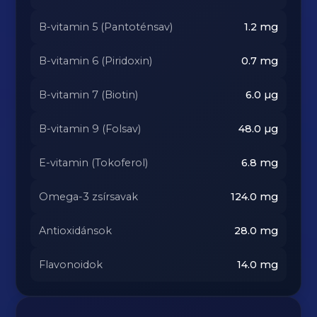
B-vitamin 5 (Pantoténsav)
1.2
mg
B-vitamin 6 (Piridoxin)
0.7
mg
B-vitamin 7 (Biotin)
6.0
µg
B-vitamin 9 (Folsav)
48.0
µg
E-vitamin (Tokoferol)
6.8
mg
Omega-3 zsírsavak
124.0
mg
Antioxidánsok
28.0
mg
Flavonoidok
14.0
mg