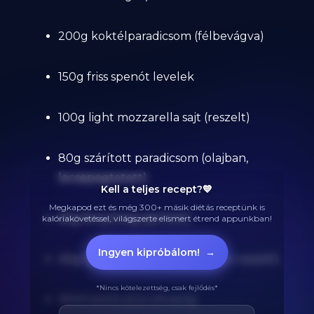
200g koktélparadicsom (félbevágva)
150g friss spenót levelek
100g light mozzarella sajt (reszelt)
80g szárított paradicsom (olajban,
lecsepegtetett)
Kell a teljes recept?💙
Megkapod ezt és még 300+ másik diétás receptünk is
60g fenyőmag (pirított)
kalóriakövetéssel, világszerte elismert étrend appunkban!
Ingyen kipróbálom!
→
40g light parmezán sajt (frissen reszelt)
*Nincs kötelezettség, csak fejlődés*
30ml extra szűz olívaolaj