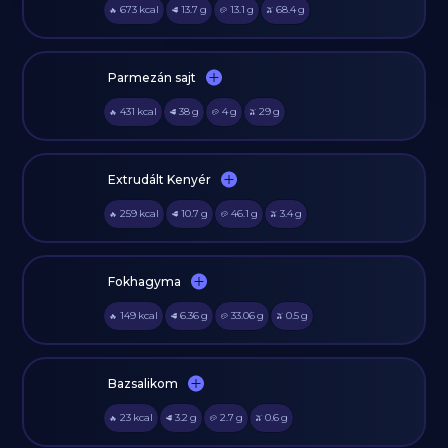
673
kcal
13.7
g
13.1
g
68.4
g
🔥
🥩
🥔
🫒
Parmezán sajt
431
kcal
38
g
4
g
29
g
🔥
🥩
🥔
🫒
Extrudált Kenyér
259
kcal
10.7
g
46.1
g
3.4
g
🔥
🥩
🥔
🫒
Fokhagyma
149
kcal
6.36
g
33.06
g
0.5
g
🔥
🥩
🥔
🫒
Bazsalikom
23
kcal
3.2
g
2.7
g
0.6
g
🔥
🥩
🥔
🫒