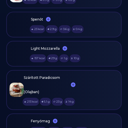
Spenót
23
kcal
2.9
g
3.6
g
0.4
g
🔥
🥩
🥔
🫒
Light Mozzarella
157
kcal
29
g
1
g
10
g
🔥
🥩
🥔
🫒
Szárított Paradicsom
(Olajban)
213
kcal
5.1
g
23
g
14
g
🔥
🥩
🥔
🫒
Fenyőmag