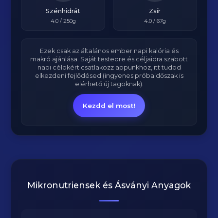
Szénhidrát
Zsír
4.0
/ 250g
4.0
/ 67g
Ezek csak az általános ember napi kalória és
makró ajánlása. Saját testedre és céljaidra szabott
napi célokért csatlakozz appunkhoz, itt tudod
elkezdeni fejlődésed (ingyenes próbaidőszak is
elérhető új tagoknak).
Kezdd el most!
Mikronutriensek és Ásványi Anyagok