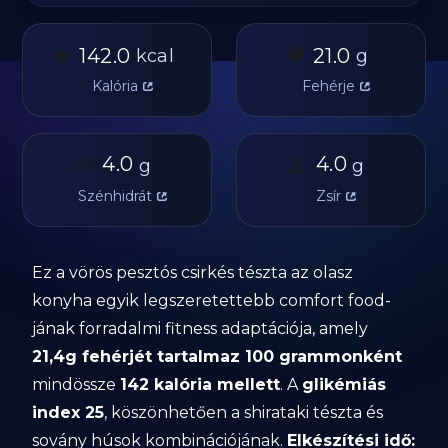
🔥
🥩
142.0
21.0
kcal
g
Kalória
Fehérje
🥔
4.0
🫒
4.0
g
g
Szénhidrát
Zsír
Ez a vörös pesztós csirkés tészta az olasz
konyha egyik legszeretettebb comfort food-
jának forradalmi fitness adaptációja, amely
21,4g fehérjét tartalmaz 100 grammonként
mindössze
142 kalória mellett
. A
glikémiás
index 25
, köszönhetően a shirataki tészta és
sovány húsok kombinációjának.
Elkészítési idő: