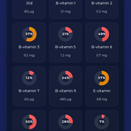
Jód
B-vitamin 1
B-vitamin 2
8.0 µg
0.1 mg
0.2 mg
57%
21%
49%
B-vitamin 3
B-vitamin 5
B-vitamin 6
9.2 mg
1.2 mg
0.7 mg
12%
24%
57%
B-vitamin 7
B-vitamin 9
E-vitamin
6.0 µg
48.0 µg
6.8 mg
50%
28%
7%