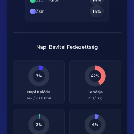
Zsír
14%
Napi Bevitel Fedezettség
7%
42%
Napi Kalória
Fehérje
142
/
2000
kcal
21.0
/ 50g
2%
6%