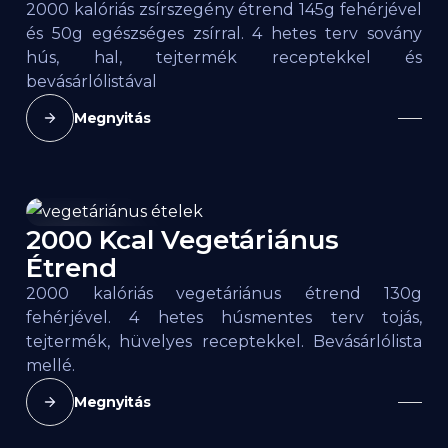
2000 kalóriás zsírszegény étrend 145g fehérjével
és 50g egészséges zsírral. 4 hetes terv sovány
hús, hal, tejtermék receptekkel és
bevásárlólistával
Megnyitás
2000 Kcal Vegetáriánus
2000
kcal
Étrend
2000 kalóriás vegetáriánus étrend 130g
fehérjével. 4 hetes húsmentes terv tojás,
tejtermék, hüvelyes receptekkel. Bevásárlólista
mellé.
Megnyitás