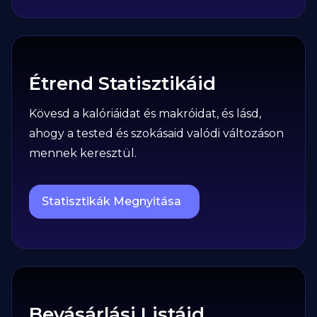
Étrend Statisztikáid
Kövesd a kalóriáidat és makróidat, és lásd,
ahogy a tested és szokásaid valódi változáson
mennek keresztül.
Statisztikák Megnyitása
Bevásárlási Listáid