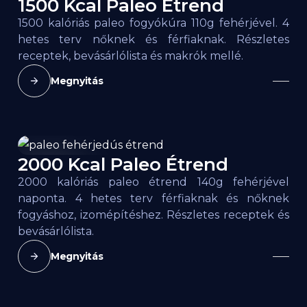
1500 Kcal Paleo Étrend
1500
kcal
1500 kalóriás paleo fogyókúra 110g fehérjével. 4
hetes terv nőknek és férfiaknak. Részletes
receptek, bevásárlólista és makrók mellé.
Megnyitás
2000 Kcal Paleo Étrend
2000
kcal
2000 kalóriás paleo étrend 140g fehérjével
naponta. 4 hetes terv férfiaknak és nőknek
fogyáshoz, izomépítéshez. Részletes receptek és
bevásárlólista.
Megnyitás