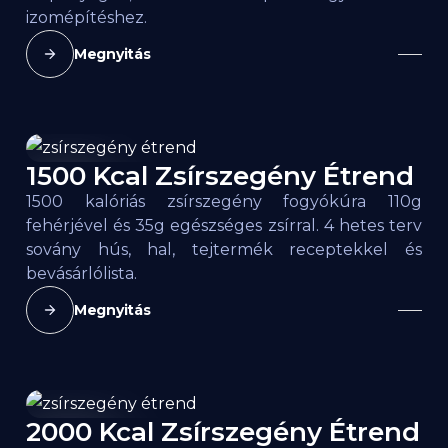
izomépítéshez.
Megnyitás
1500 Kcal Zsírszegény Étrend
1500
kcal
1500 kalóriás zsírszegény fogyókúra 110g
fehérjével és 35g egészséges zsírral. 4 hetes terv
sovány hús, hal, tejtermék receptekkel és
bevásárlólista.
Megnyitás
2000 Kcal Zsírszegény Étrend
2000
kcal