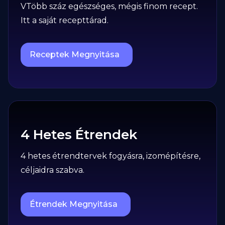
VTöbb száz egészséges, mégis finom recept.
Itt a saját recepttárad.
Receptek Megnyitása
4 Hetes Étrendek
4 hetes étrendtervek fogyásra, izomépítésre,
céljaidra szabva.
Étrendek Megnyitása