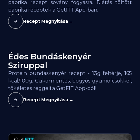
paprika recept sovány fogyásra. Diétás töltött
paprika receptek a GetFIT App-ban.
Recept Megnyitása →
Édes Bundáskenyér
165
kcal / 100g
Sziruppal
Protein bundáskenyér recept - 13g fehérje, 165
kcal/100g. Cukormentes, bogyós gyümölcsökkel,
tökéletes reggeli a GetFIT App-ból!
Recept Megnyitása →