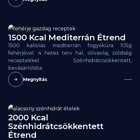
1500 Kcal Mediterrán Étrend
1500
kcal
1500 kalóriás mediterrán fogyókúra 105g
fehérjével. 4 hetes terv hal, olívaolaj, zöldség
receptekkel. Szénhidrátcsökkentett,
bevásárlólista.
Megnyitás
2000 Kcal
2000
kcal
Szénhidrátcsökkentett
Étrend