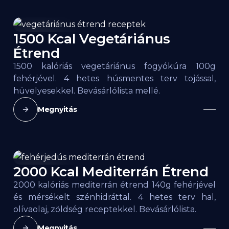
1500 Kcal Vegetáriánus
2000
kcal
Étrend
1500 kalóriás vegetáriánus fogyókúra 100g
fehérjével. 4 hetes húsmentes terv tojással,
hüvelyesekkel. Bevásárlólista mellé.
Megnyitás
2000 Kcal Mediterrán Étrend
2000
kcal
2000 kalóriás mediterrán étrend 140g fehérjével
és mérsékelt szénhidráttal. 4 hetes terv hal,
olívaolaj, zöldség receptekkel. Bevásárlólista.
Megnyitás