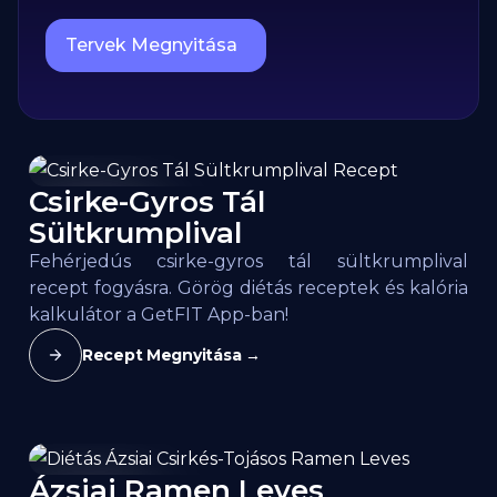
Tervek Megnyitása
Csirke-Gyros Tál
145
kcal / 100g
Sültkrumplival
Fehérjedús csirke-gyros tál sültkrumplival
recept fogyásra. Görög diétás receptek és kalória
kalkulátor a GetFIT App-ban!
Recept Megnyitása →
Ázsiai Ramen Leves
94
kcal / 100g