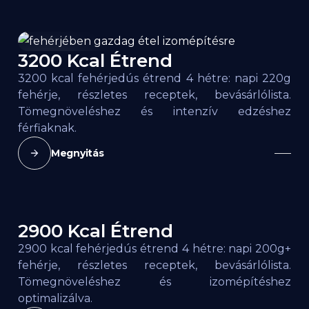
3200 Kcal Étrend
3200
kcal
3200 kcal fehérjedús étrend 4 hétre: napi 220g
fehérje, részletes receptek, bevásárlólista.
Tömegnöveléshez és intenzív edzéshez
férfiaknak.
Megnyitás
2900 Kcal Étrend
2900
kcal
2900 kcal fehérjedús étrend 4 hétre: napi 200g+
fehérje, részletes receptek, bevásárlólista.
Tömegnöveléshez és izomépítéshez
optimalizálva.