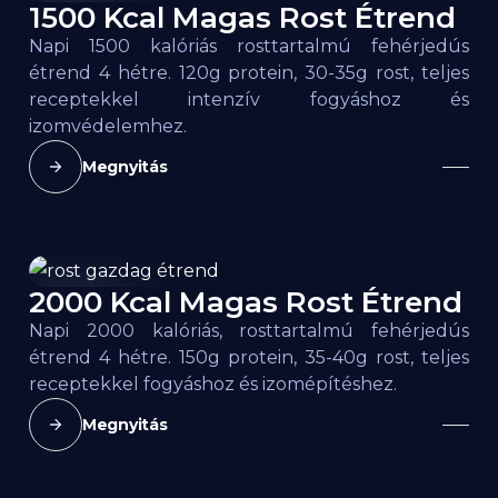
1500 Kcal Magas Rost Étrend
1500
kcal
Napi 1500 kalóriás rosttartalmú fehérjedús
étrend 4 hétre. 120g protein, 30-35g rost, teljes
receptekkel intenzív fogyáshoz és
izomvédelemhez.
Megnyitás
2000 Kcal Magas Rost Étrend
2000
kcal
Napi 2000 kalóriás, rosttartalmú fehérjedús
étrend 4 hétre. 150g protein, 35-40g rost, teljes
receptekkel fogyáshoz és izomépítéshez.
Megnyitás