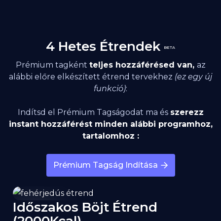
4 Hetes Étrendek
BETA
Prémium tagként
teljes hozzáférésed van,
az
alábbi előre elkészített étrend tervekhez
(ez egy új
funkció)
:
Indítsd el Prémium Tagságodat ma és
szerezz
instant hozzáférést minden alábbi programhoz,
tartalomhoz :
Prémium Tagság Indítása
Időszakos Böjt Étrend
2000
kcal