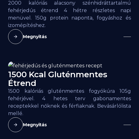
2000 kalóriás alacsony szénhidráttartalmú
fehérjedús étrend 4 hétre részletes napi
menüvel. 150g protein naponta, fogyáshoz és
izomépítéshez.
Megnyitás
1500 Kcal Gluténmentes
1500
kcal
Étrend
1500 kalóriás gluténmentes fogyókúra 105g
fehérjével. 4 hetes terv gabonamentes
receptekkel nőknek és férfiaknak. Bevásárlólista
mellé.
Megnyitás