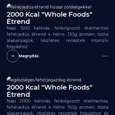
2000 Kcal "Whole Foods"
1500
kcal
Étrend
Napi 1500 kalóriás, feldolgozott ételmentes
fehérjedús étrend 4 hétre. 130g protein, tiszta
alapanyagok, részletes receptek intenzív
fogyáshoz.
Megnyitás
2000 Kcal "Whole Foods"
2000
kcal
Étrend
Napi 2000 kalóriás, feldolgozott ételmentes,
fehérjedús étrend 4 hétre. 150g protein, tiszta
alapanyagok, részletes receptek fogyáshoz és