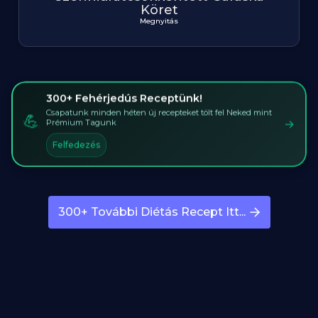
Köret
Megnyitás
300+ Fehérjedús Receptünk!
Csapatunk minden héten új recepteket tölt fel Neked mint
💪
→
Prémium Tagunk
Felfedezés
300+ További Diétás Recept Itt...