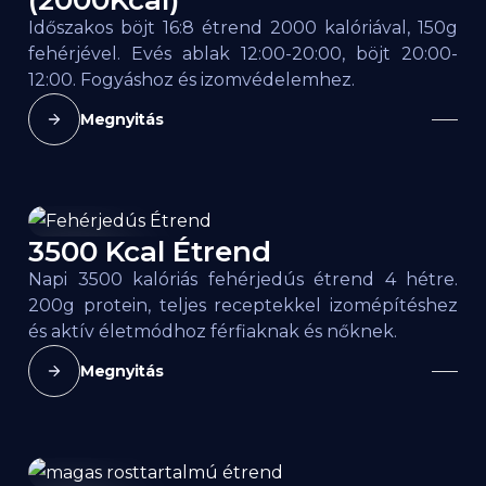
(2000Kcal)
Időszakos böjt 16:8 étrend 2000 kalóriával, 150g
fehérjével. Evés ablak 12:00-20:00, böjt 20:00-
12:00. Fogyáshoz és izomvédelemhez.
Megnyitás
3500 Kcal Étrend
3500
kcal
Napi 3500 kalóriás fehérjedús étrend 4 hétre.
200g protein, teljes receptekkel izomépítéshez
és aktív életmódhoz férfiaknak és nőknek.
Megnyitás