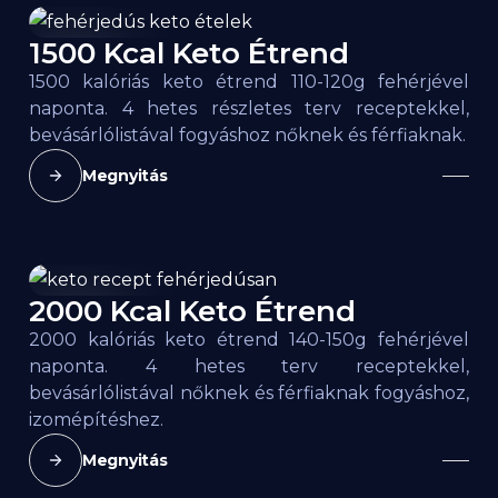
1500 Kcal Keto Étrend
1500
kcal
1500 kalóriás keto étrend 110-120g fehérjével
naponta. 4 hetes részletes terv receptekkel,
bevásárlólistával fogyáshoz nőknek és férfiaknak.
Megnyitás
2000 Kcal Keto Étrend
2000
kcal
2000 kalóriás keto étrend 140-150g fehérjével
naponta. 4 hetes terv receptekkel,
bevásárlólistával nőknek és férfiaknak fogyáshoz,
izomépítéshez.
Megnyitás