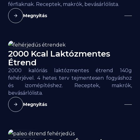
férfiaknak. Receptek, makrók, bevásárlólista.
Megnyitás
2000 Kcal Laktózmentes
2000
kcal
Étrend
2000 kalóriás laktózmentes étrend 140g
fehérjével. 4 hetes terv tejmentesen fogyáshoz
és izomépítéshez. Receptek, makrók,
bevásárlólista.
Megnyitás