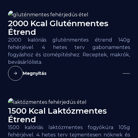
2000 Kcal Gluténmentes
2000
kcal
Étrend
2000 kalóriás gluténmentes étrend 140g
fehérjével. 4 hetes terv gabonamentes
fogyáshoz és izomépítéshez. Receptek, makrók,
bevásárlólista.
Megnyitás
1500 Kcal Laktózmentes
1500
kcal
Étrend
1500 kalóriás laktózmentes fogyókúra 105g
fehérjével. 4 hetes terv tejmentesen nőknek és