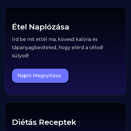
Étel Naplózása
Írd be mit ettél ma, kövesd kalória és
tápanyagbeviteled, hogy elérd a célod!
súlyod!
Napló Megnyitása
Diétás Receptek