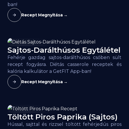
ban!
Recept Megnyitása →
Sajtos-Darálthúsos Egytálétel
156
kcal / 100g
Fehérje gazdag sajtos-darálthúsos csőben sült
recept fogyásra. Diétás casserole receptek és
kalória kalkulátor a GetFIT App-ban!
Recept Megnyitása →
Töltött Piros Paprika (Sajtos)
142
kcal / 100g
Hússal, sajttal és rizzsel töltött fehérjedús piros