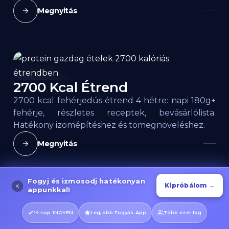
Megnyitás
2700 Kcal Étrend
2700
kcal
2700 kcal fehérjedús étrend 4 hétre: napi 180g+
fehérje, részletes receptek, bevásárlólista.
Hatékony izomépítéshez és tömegnöveléshez.
Megnyitás
Fogyj és izmosodj hatékonyan
Kipróbálom →
appunkkal!
2100 Kcal Étrend
2100
kcal
14 nap INGYEN
Legjobb Fogyás App
Több ezer tag
2100 kcal fehérjedús étrend 4 hétre: napi 150g+