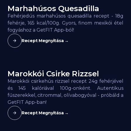
Marhahúsos Quesadilla
165
kcal / 100g
Fehérjedús marhahúsos quesadilla recept - 18g
fehérje, 165 kcal/100g. Gyors, finom mexikói étel
fogyáshoz a GetFIT App-ból!
Recept Megnyitása →
Marokkói Csirke Rizzsel
152
kcal / 100g
Marokkói csirkehús rizzsel recept 24g fehérjével
és 145 kalóriával 100g-onként. Autentikus
fűszerekkel, citrommal, olívabogyóval - próbáld a
GetFIT App-ban!
Recept Megnyitása →