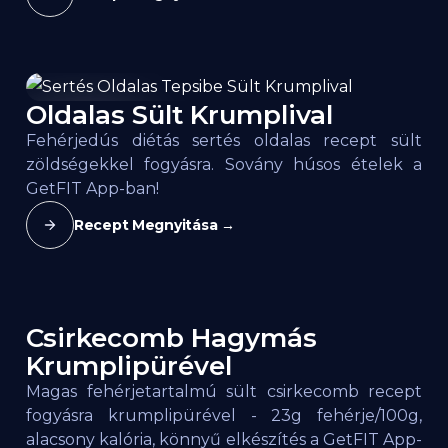
Oldalas Sült Krumplival
164
kcal / 100g
Fehérjedús diétás sertés oldalas recept sült
zöldségekkel fogyásra. Sovány húsos ételek a
GetFIT App-ban!
Recept Megnyitása →
Csirkecomb Hagymás
118
kcal / 100g
Krumplipürével
Magas fehérjetartalmú sült csirkecomb recept
fogyásra krumplipürével - 23g fehérje/100g,
alacsony kalória, könnyű elkészítés a GetFIT App-