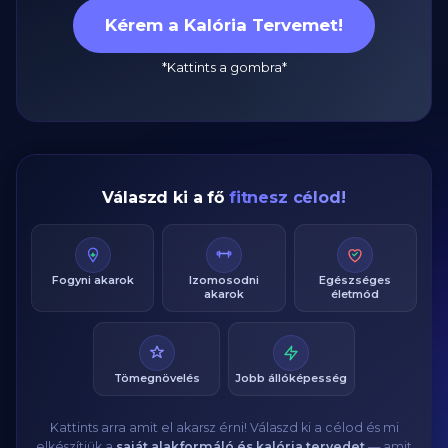
Kérem a Kalória Tervemet!
*Kattints a gombra*
Válaszd ki a fő
fitnesz célod!
Fogyni akarok
Izomosodni
Egészséges
akarok
életmód
Tömegnövelés
Jobb állóképesség
Kattints arra amit el akarsz érni! Válaszd ki a célod és mi
elkészítjük a
saját alakformáló és kalória tervedet
— amit