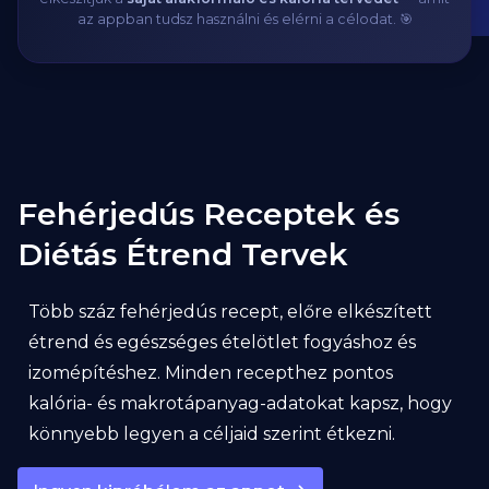
az appban tudsz használni és elérni a célodat. 🎯
Fehérjedús Receptek és
Diétás Étrend Tervek
Több száz fehérjedús recept, előre elkészített
étrend és egészséges ételötlet fogyáshoz és
izomépítéshez. Minden recepthez pontos
kalória- és makrotápanyag-adatokat kapsz, hogy
könnyebb legyen a céljaid szerint étkezni.