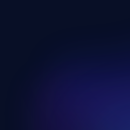
Csípő Mobilitási Edzésprogram
Kattints ide
Menstruációs Jóga Program
Kattints ide