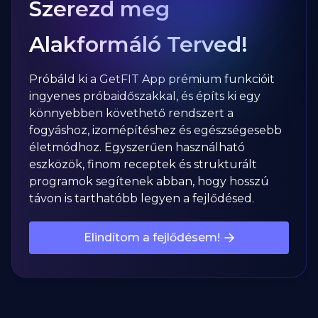
Szerezd meg
Alakformáló Terved!
Próbáld ki a GetFIT App prémium funkcióit
ingyenes próbaidőszakkal, és építs ki egy
könnyebben követhető rendszert a
fogyáshoz, izomépítéshez és egészségesebb
életmódhoz. Egyszerűen használható
eszközök, finom receptek és strukturált
programok segítenek abban, hogy hosszú
távon is tarthatóbb legyen a fejlődésed.
Elindítom a fejlődésem!