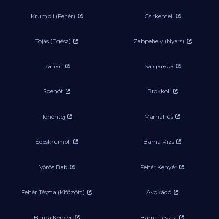
Krumpli (Fehér)
Csirkemell
Tojás (Egész)
Zabpehely (Nyers)
Banán
Sárgarépa
Spenót
Brokkoli
Tehéntej
Marhahús
Édeskrumpli
Barna Rizs
Vörös Bab
Fehér Kenyér
Fehér Tészta (Kifőzött)
Avokádó
Barna Kenyér
Barna Tészta