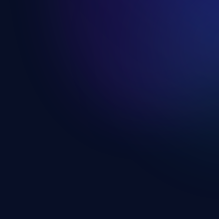
A "Karcsú Derék" Női Program
Kattints ide
Otthoni "Homokóra Alak" Terv
Kattints ide