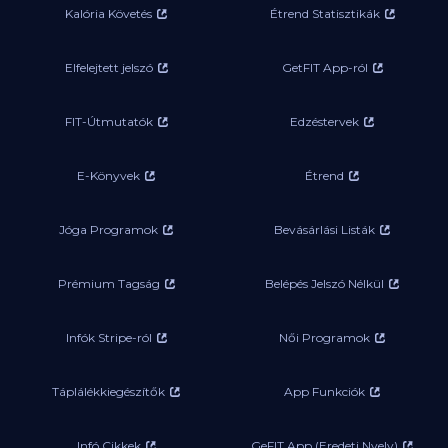
Kalória Követés
Étrend Statisztikák
Elfelejtett jelszó
GetFIT App-ról
FIT-Útmutatók
Edzéstervek
E-Könyvek
Étrend
Jóga Programok
Bevásárlási Listák
Prémium Tagság
Belépés Jelszó Nélkül
Infók Stripe-ról
Női Programok
Táplálékkiegészítők
App Funkciók
Infó Cikkek
GeFIT App (Eredeti Nyelv)