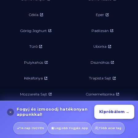
Cékla
Eper
Görög Joghurt
Padlizsán
Túró
Uborka
Pulykahús
Disznóhús
Kékáfonya
Trapista Sajt
Mozzarella Sajt
Csirkemellsonka
Fogyj és izmosodj hatékonyan
Cukkini
Paradicsom
Kipróbálom →
appunkkal!
Salátalevél
Spárga
14 nap INGYEN
Legjobb Fogyás App
Több ezer tag