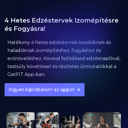
4 Hetes Edzéstervek Izomépítésre
és Fogyásra!
Hatékony 4 hetes edzéstervek kezdőknek és
haladóknak izomépítéshez, fogyáshoz és
erőnöveléshez. Kövesd fejlődésed edzésnaplóval,
testsúly követéssel és részletes útmutatókkal a
GetFIT App-ban.
Ingyen kipróbálom az appot