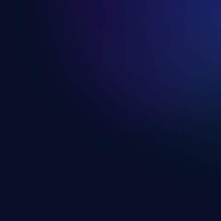
A "14 Napos Fogyás" Program
Kattints ide