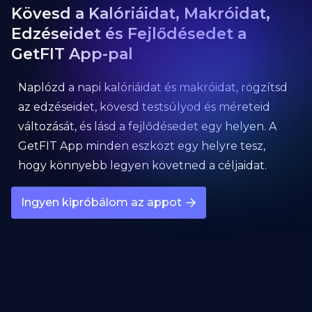
Kövesd a Kalóriáidat, Makróidat,
Edzéseidet és Fejlődésedet a
GetFIT App-pal
Naplózd a napi kalóriáidat és makróidat, rögzítsd
az edzéseidet, kövesd testsúlyod és méreteid
változását, és lásd a fejlődésedet egy helyen. A
GetFIT App minden eszközt egy helyre tesz,
hogy könnyebb legyen követned a céljaidat.
Ingyen kipróbálom az appot