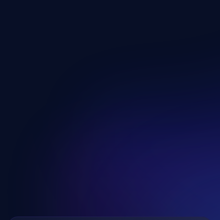
Feszültségoldás Jóga Program
Kattints ide
Kattints Ingyenes Hozzáférésért!