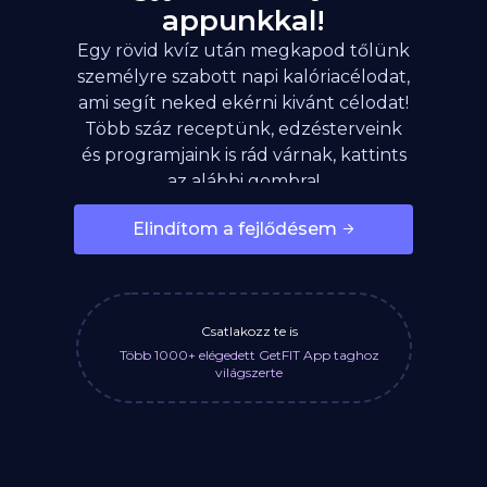
appunkkal!
Egy rövid kvíz után megkapod tőlünk
személyre szabott napi kalóriacélodat,
ami segít neked ekérni kivánt célodat!
Több száz receptünk, edzésterveink
és programjaink is rád várnak, kattints
az alábbi gombra!
Elindítom a fejlődésem
Csatlakozz te is
Több 1000+ elégedett GetFIT App taghoz
világszerte