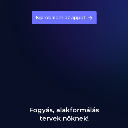
Kipróbálom az appot!
Fogyás, alakformálás
tervek nőknek!