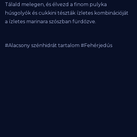
Tálald melegen, és élvezd a finom pulyka
húsgolyók és cukkini tészták ízletes kombinációját
a ízletes marinara szószban fürdőzve.
#Alacsony szénhidrát tartalom #Fehérjedús