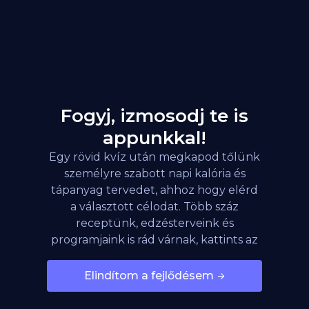
Fogyj, izmosodj te is
appunkkal!
Egy rövid kvíz után megkapod tőlünk
személyre szabott napi kalória és
tápanyag tervedet, ahhoz hogy elérd
a választott célodat. Több száz
receptünk, edzésterveink és
programjaink is rád várnak, kattints az
alábbi gombra!
Elindítom a fejlődésem