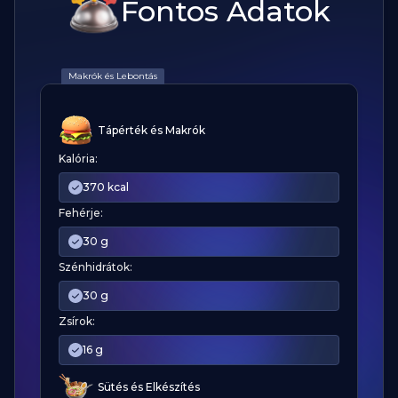
Fontos Adatok
Makrók és Lebontás
Tápérték és Makrók
Kalória:
370 kcal
Fehérje:
30 g
Szénhidrátok:
30 g
Zsírok:
16 g
Sütés és Elkészítés