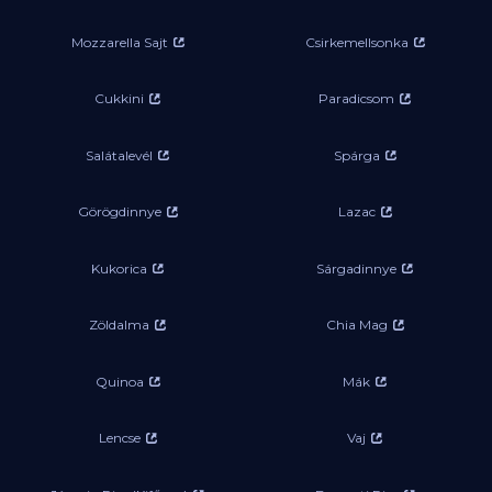
Mozzarella Sajt
Csirkemellsonka
Cukkini
Paradicsom
Salátalevél
Spárga
Görögdinnye
Lazac
Kukorica
Sárgadinnye
Zöldalma
Chia Mag
Quinoa
Mák
Lencse
Vaj