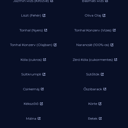
Jázmin Rizs (Kifőzve)
Basmati Rizs
Liszt (Fehér)
Oliva Olaj
Tonhal (Nyers)
Tonhal Konzerv (Vízes)
Tonhal Konzerv (Olajban)
Narancslé (100%-os)
Kóla (cukros)
Zéró Kóla (cukormentes)
Sültkrumpli
Sütőtök
Csirkemáj
Őszibarack
Kékszőlő
Körte
Málna
Retek