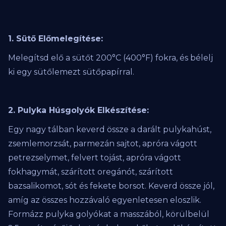
1. Sütő Előmelegítése:
Melegítsd elő a sütőt 200°C (400°F) fokra, és bélelj
ki egy sütőlemezt sütőpapírral.
2. Pulyka Húsgolyók Elkészítése:
Egy nagy tálban keverd össze a darált pulykahúst,
zsemlemorzsát, parmezán sajtot, apróra vágott
petrezselymet, felvert tojást, apróra vágott
fokhagymát, szárított oregánót, szárított
bazsalikomot, sót és fekete borsot. Keverd össze jól,
amíg az összes hozzávaló egyenletesen eloszlik.
Formázz pulyka golyókat a masszából, körülbelül