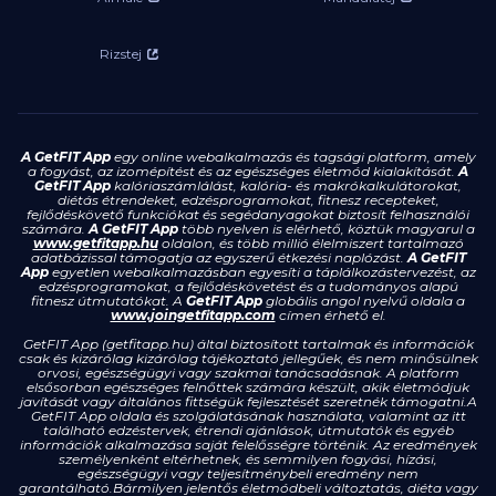
Rizstej
A GetFIT App
egy online webalkalmazás és tagsági platform, amely
a fogyást, az izomépítést és az egészséges életmód kialakítását.
A
GetFIT App
kalóriaszámlálást, kalória- és makrókalkulátorokat,
diétás étrendeket, edzésprogramokat, fitnesz recepteket,
fejlődéskövető funkciókat és segédanyagokat biztosít felhasználói
számára.
A GetFIT App
több nyelven is elérhető, köztük magyarul a
www.getfitapp.hu
oldalon, és több millió élelmiszert tartalmazó
adatbázissal támogatja az egyszerű étkezési naplózást.
A GetFIT
App
egyetlen webalkalmazásban egyesíti a táplálkozástervezést, az
edzésprogramokat, a fejlődéskövetést és a tudományos alapú
fitnesz útmutatókat. A
GetFIT App
globális angol nyelvű oldala a
www.joingetfitapp.com
címen érhető el.
GetFIT App (getfitapp.hu) által biztosított tartalmak és információk
csak és kizárólag kizárólag tájékoztató jellegűek, és nem minősülnek
orvosi, egészségügyi vagy szakmai tanácsadásnak. A platform
elsősorban egészséges felnőttek számára készült, akik életmódjuk
javítását vagy általános fittségük fejlesztését szeretnék támogatni.A
GetFIT App oldala és szolgálatásának használata, valamint az itt
található edzéstervek, étrendi ajánlások, útmutatók és egyéb
információk alkalmazása saját felelősségre történik. Az eredmények
személyenként eltérhetnek, és semmilyen fogyási, hízási,
egészségügyi vagy teljesítménybeli eredmény nem
garantálható.Bármilyen jelentős életmódbeli változtatás, diéta vagy