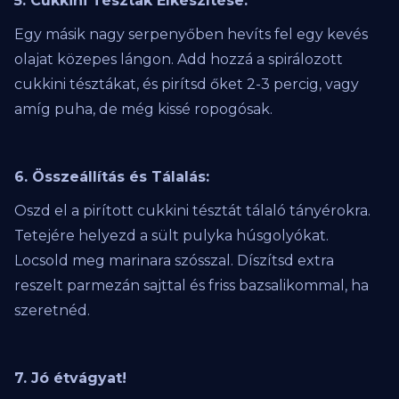
5. Cukkini Tészták Elkészítése:
Egy másik nagy serpenyőben hevíts fel egy kevés
olajat közepes lángon. Add hozzá a spirálozott
cukkini tésztákat, és pirítsd őket 2-3 percig, vagy
amíg puha, de még kissé ropogósak.
6. Összeállítás és Tálalás:
Oszd el a pirított cukkini tésztát tálaló tányérokra.
Tetejére helyezd a sült pulyka húsgolyókat.
Locsold meg marinara szósszal. Díszítsd extra
reszelt parmezán sajttal és friss bazsalikommal, ha
szeretnéd.
7. Jó étvágyat!