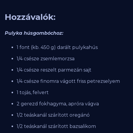
Hozzávalók:
Pulyka húsgombóchoz:
1 font (kb. 450 g) darált pulykahús
1/4 csésze zsemlemorzsa
1/4 csésze reszelt parmezán sajt
1/4 csésze finomra vágott friss petrezselyem
1 tojás, felvert
2 gerezd fokhagyma, apróra vágva
1/2 teáskanál szárított oregánó
1/2 teáskanál szárított bazsalikom