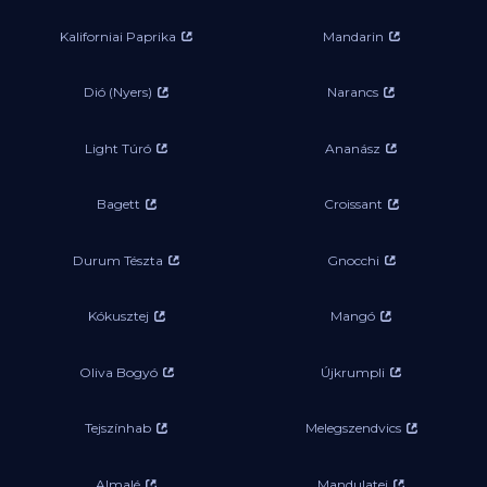
Kaliforniai Paprika
Mandarin
Dió (Nyers)
Narancs
Light Túró
Ananász
Bagett
Croissant
Durum Tészta
Gnocchi
Kókusztej
Mangó
Oliva Bogyó
Újkrumpli
Tejszínhab
Melegszendvics
Almalé
Mandulatej