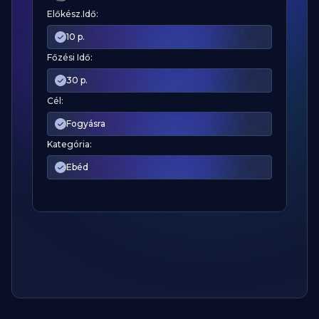
Előkész.Idő:
10 p.
Főzési Idő:
30 p.
Cél:
Fogyásra
Kategória:
Ebéd