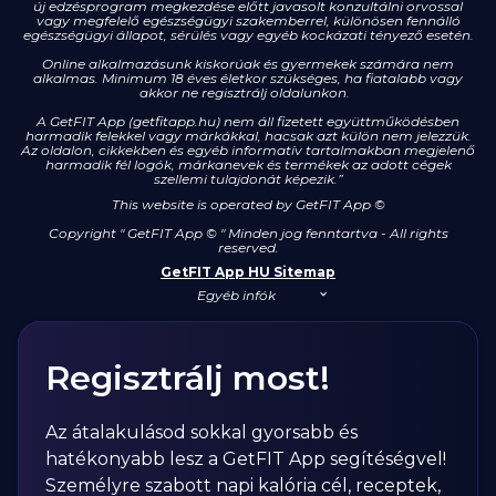
új edzésprogram megkezdése előtt javasolt konzultálni orvossal
vagy megfelelő egészségügyi szakemberrel, különösen fennálló
egészségügyi állapot, sérülés vagy egyéb kockázati tényező esetén.
Online alkalmazásunk kiskorúak és gyermekek számára nem
alkalmas. Minimum 18 éves életkor szükséges, ha fiatalabb vagy
akkor ne regisztrálj oldalunkon.
A GetFIT App (getfitapp.hu) nem áll fizetett együttműködésben
harmadik felekkel vagy márkákkal, hacsak azt külön nem jelezzük.
Az oldalon, cikkekben és egyéb informatív tartalmakban megjelenő
harmadik fél logók, márkanevek és termékek az adott cégek
szellemi tulajdonát képezik.”
This website is operated by GetFIT App
©
Copyright " GetFIT App © " Minden jog fenntartva - All rights
reserved.
GetFIT App HU Sitemap
Egyéb infók
Regisztrálj most!
Az átalakulásod sokkal gyorsabb és
hatékonyabb lesz a GetFIT App segítéségvel!
Személyre szabott napi kalória cél, receptek,