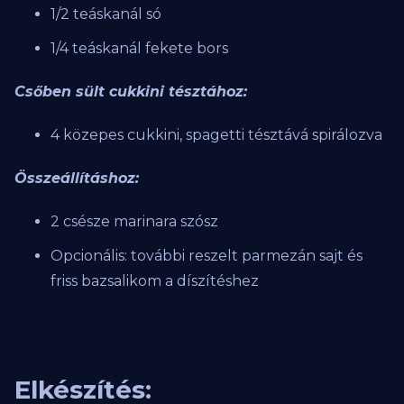
1/2 teáskanál só
1/4 teáskanál fekete bors
Csőben sült cukkini tésztához:
4 közepes cukkini, spagetti tésztává spirálozva
Összeállításhoz:
2 csésze marinara szósz
Opcionális: további reszelt parmezán sajt és
friss bazsalikom a díszítéshez
Elkészítés: