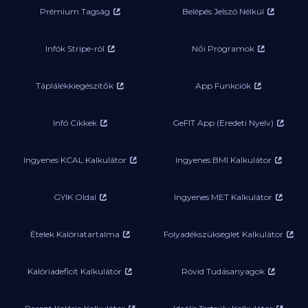
Prémium Tagság
Belépés Jelszó Nélkül
Infók Stripe-ról
Női Programok
Táplálékkiegészítők
App Funkciók
Infó Cikkek
GeFIT App (Eredeti Nyelv)
Ingyenes KCAL Kalkulátor
Ingyenes BMI Kalkulátor
GYIK Oldal
Ingyenes MET Kalkulátor
Ételek Kalóriatartalma
Folyadékszükséglet Kalkulátor
Kalóriadeficit Kalkulátor
Rövid Tudásanyagok