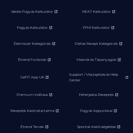
Ideális Fogyás Kalkulátor
NEAT Kalkulátor
Fogyás Kalkulátor
FFMI Kalkulátor
Élelmiszer Kategóriák
Diétás Recept Kategóriák
Étrend Funkciók
Makrók és Tápanyagok
Support / Visszajelzés és Help
GeFIT App UK
Center
Premium Indítása
Fehérjedús Receptek
Receptek Kalóriatartalma
Fogyás Appunkkal
Étrend Tervek
Sportok Kalóriaégetése