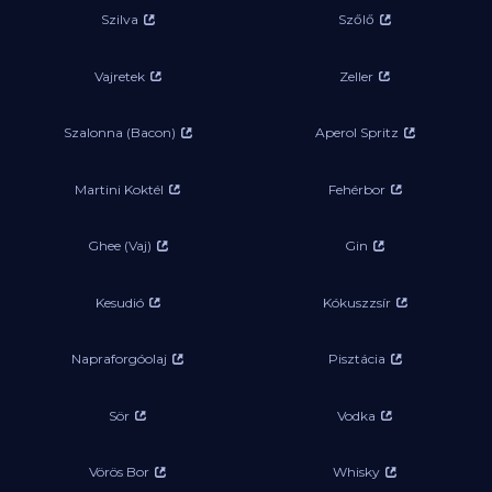
Szilva
Szőlő
Vajretek
Zeller
Szalonna (Bacon)
Aperol Spritz
Martini Koktél
Fehérbor
Ghee (Vaj)
Gin
Kesudió
Kókuszzsír
Napraforgóolaj
Pisztácia
Sör
Vodka
Vörös Bor
Whisky