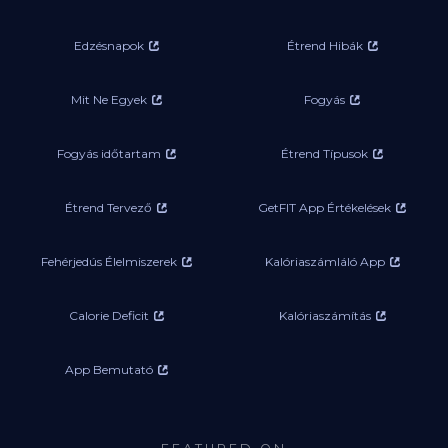
Edzésnapok
Étrend Hibák
Mit Ne Egyek
Fogyás
Fogyás időtartam
Étrend Típusok
Étrend Tervező
GetFIT App Értékelések
Fehérjedús Élelmiszerek
Kalóriaszámláló App
Calorie Deficit
Kalóriaszámítás
App Bemutató