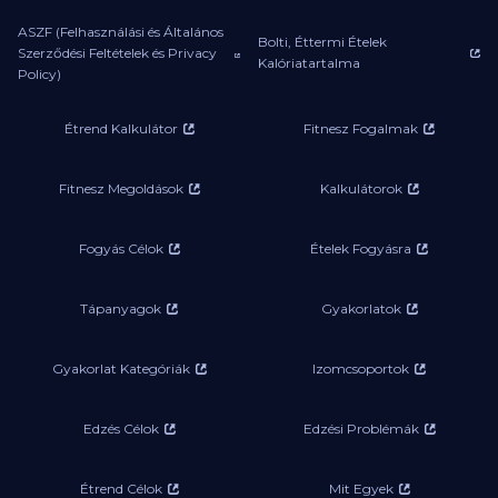
ASZF (Felhasználási és Általános
Bolti, Éttermi Ételek
Szerződési Feltételek és Privacy
Kalóriatartalma
Policy)
Étrend Kalkulátor
Fitnesz Fogalmak
Fitnesz Megoldások
Kalkulátorok
Fogyás Célok
Ételek Fogyásra
Tápanyagok
Gyakorlatok
Gyakorlat Kategóriák
Izomcsoportok
Edzés Célok
Edzési Problémák
Étrend Célok
Mit Egyek