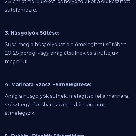
2,5 cm átmérőjűeket, és helyezd őket a előkészített
sütőlemezre.
3. Húsgolyók Sütése:
Süsd meg a húsgolyókat a előmelegített sütőben
20-25 percig, vagy amíg átsülnek és a külsejük
megpirul.
4. Marinara Szósz Felmelegítése:
Amíg a húsgolyók sülnek, melegítsd fel a marinara
szószt egy lábasban közepes lángon, amíg
átmelegszik.