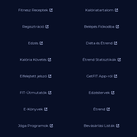
Fitnesz Receptek
Kalóriatartalom
Regisztráció
Belépés Fiókodba
Edzés
Diéta és Étrend
Kalória Követés
Étrend Statisztikák
Elfelejtett jelszó
GetFIT App-ról
FIT-Útmutatók
Edzéstervek
E-Könyvek
Étrend
Jóga Programok
Bevásárlási Listák