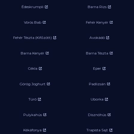
Édeskrumpli
Barna Rizs
Vörös Bab
Fehér Kenyér
Fehér Tészta (Kifőzött)
Avokádó
Barna Kenyér
Barna Tészta
Cékla
Eper
Görög Joghurt
Padlizsán
Túró
Uborka
Pulykahús
Disznóhús
Kékáfonya
Trapista Sajt