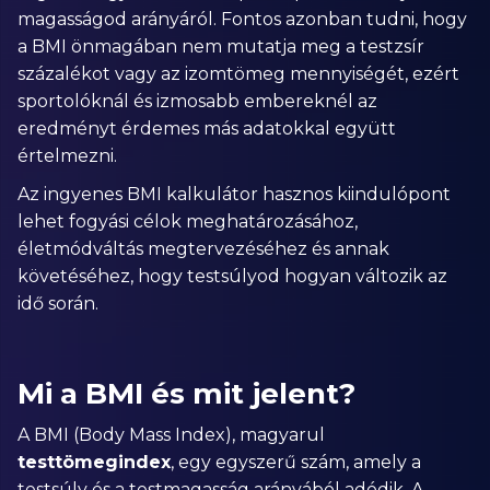
magasságod arányáról. Fontos azonban tudni, hogy
a BMI önmagában nem mutatja meg a testzsír
százalékot vagy az izomtömeg mennyiségét, ezért
sportolóknál és izmosabb embereknél az
eredményt érdemes más adatokkal együtt
értelmezni.
Az ingyenes BMI kalkulátor hasznos kiindulópont
lehet fogyási célok meghatározásához,
életmódváltás megtervezéséhez és annak
követéséhez, hogy testsúlyod hogyan változik az
idő során.
Mi a BMI és mit jelent?
A BMI (Body Mass Index), magyarul
testtömegindex
, egy egyszerű szám, amely a
testsúly és a testmagasság arányából adódik. A