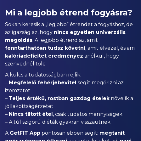
Mi a legjobb étrend fogyásra?
Sokan keresik a „legjobb” étrendet a fogyáshoz, de
az igazság az, hogy
nincs egyetlen univerzális
megoldás
. A legjobb étrend az, amit
fenntarthatóan tudsz követni
, amit élvezel, és ami
kalóriadeficitet eredményez
anélkül, hogy
szenvednél tőle.
A kulcs a tudatosságban rejlik:
–
Megfelelő fehérjebevitel
segít megőrizni az
izomzatot
–
Teljes értékű, rostban gazdag ételek
növelik a
jóllakottságérzetet
–
Nincs tiltott étel
, csak tudatos mennyiségek
– A túl szigorú diéták gyakran visszaütnek
A
GetFIT App
pontosan ebben segít:
megtanít
egészségesen étkezni
, receptötleteket ad,
napi