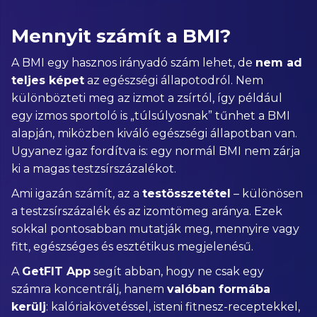
Mennyit számít a BMI?
A BMI egy hasznos irányadó szám lehet, de
nem ad
teljes képet
az egészségi állapotodról. Nem
különbözteti meg az izmot a zsírtól, így például
egy izmos sportoló is „túlsúlyosnak” tűnhet a BMI
alapján, miközben kiváló egészségi állapotban van.
Ugyanez igaz fordítva is: egy normál BMI nem zárja
ki a magas testzsírszázalékot.
Ami igazán számít, az a
testösszetétel
– különösen
a testzsírszázalék és az izomtömeg aránya. Ezek
sokkal pontosabban mutatják meg, mennyire vagy
fitt, egészséges és esztétikus megjelenésű.
A
GetFIT App
segít abban, hogy ne csak egy
számra koncentrálj, hanem
valóban formába
kerülj
: kalóriakövetéssel, isteni fitnesz-receptekkel,