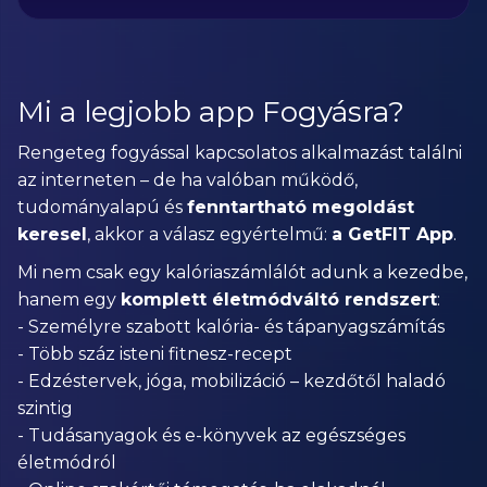
Mi a legjobb app Fogyásra?
Rengeteg fogyással kapcsolatos alkalmazást találni
az interneten – de ha valóban működő,
tudományalapú és
fenntartható megoldást
keresel
, akkor a válasz egyértelmű:
a GetFIT App
.
Mi nem csak egy kalóriaszámlálót adunk a kezedbe,
hanem egy
komplett életmódváltó rendszert
:
- Személyre szabott kalória- és tápanyagszámítás
- Több száz isteni fitnesz-recept
- Edzéstervek, jóga, mobilizáció – kezdőtől haladó
szintig
- Tudásanyagok és e-könyvek az egészséges
életmódról