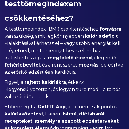
testtömegindexem
csökkentéséhez?
A testtömegindex (BMI) csökkentéséhez
fogyásra
van szükség, amit legkönnyebben
kalóriadeficit
kialakításával érhetsz el – vagyis több energiát kell
elégetned, mint amennyit beviszel. Ehhez
kulcsfontosságú a
megfelelő étrend
, elegendő
fehérjebevitel
, és a rendszeres
mozgás
, beleértve
az erősítő edzést és a kardiót is.
Figyelj a
rejtett kalóriákra
, étkezz
kiegyensúlyozottan, és legyen türelmed – a tartós
változás időbe telik.
Ebben segít a
GetFIT App
, ahol nemcsak pontos
kalóriakövetést
, hanem
isteni, diétabarát
recepteket
,
személyre szabott edzésterveket
és
komplett életmódprogramokat
kapsz. Így