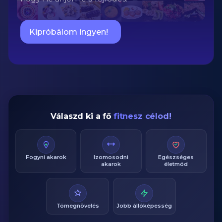
Kipróbálom ingyen!
Válaszd ki a fő
fitnesz célod!
Fogyni akarok
Izomosodni
Egészséges
akarok
életmód
Tömegnövelés
Jobb állóképesség