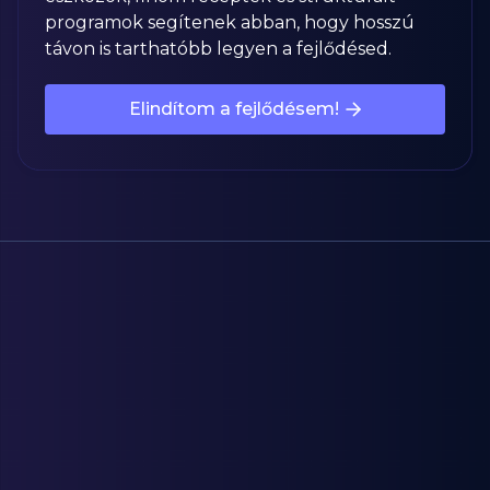
programok segítenek abban, hogy hosszú
távon is tarthatóbb legyen a fejlődésed.
Elindítom a fejlődésem!