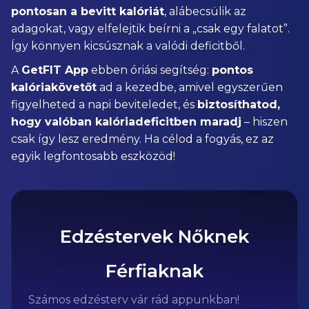
pontosan a bevitt kalóriát
, alábecsülik az
adagokat, vagy elfelejtik beírni a „csak egy falatot”.
Így könnyen kicsúsznak a valódi deficitből.
A
GetFIT App
ebben óriási segítség:
pontos
kalóriakövetőt
ad a kezedbe, amivel egyszerűen
figyelheted a napi beviteledet, és
biztosíthatod,
hogy valóban kalóriadeficitben maradj
– hiszen
csak így lesz eredmény. Ha célod a fogyás, ez az
egyik legfontosabb eszközöd!
Edzéstervek Nőknek
Férfiaknak
Számos edzésterv vár rád appunkban!