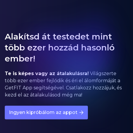
Alakítsd át testedet mint
több ezer hozzád hasonló
ember!
Te is képes vagy az átalakulásra!
Világszerte
több ezer ember fejlődik és éri el álomformáját a
GetFIT App segítségével. Csatlakozz hozzájuk, és
kezd el az átalakulásod még ma!
Ingyen kipróbálom az appot