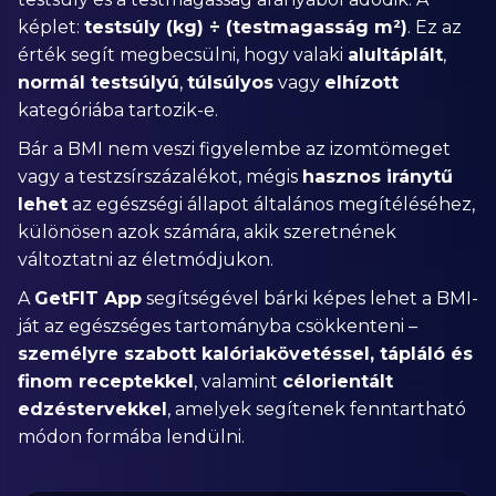
képlet:
testsúly (kg) ÷ (testmagasság m²)
. Ez az
érték segít megbecsülni, hogy valaki
alultáplált
,
normál testsúlyú
,
túlsúlyos
vagy
elhízott
kategóriába tartozik-e.
Bár a BMI nem veszi figyelembe az izomtömeget
vagy a testzsírszázalékot, mégis
hasznos iránytű
lehet
az egészségi állapot általános megítéléséhez,
különösen azok számára, akik szeretnének
változtatni az életmódjukon.
A
GetFIT App
segítségével bárki képes lehet a BMI-
ját az egészséges tartományba csökkenteni –
személyre szabott kalóriakövetéssel, tápláló és
finom receptekkel
, valamint
célorientált
edzéstervekkel
, amelyek segítenek fenntartható
módon formába lendülni.