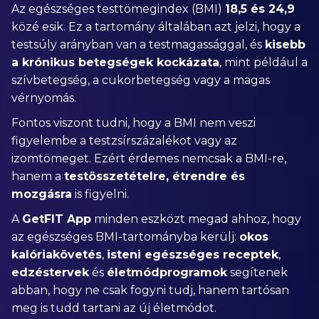
Az egészséges testtömegindex (BMI)
18,5 és 24,9
közé esik. Ez a tartomány általában azt jelzi, hogy a
testsúly arányban van a testmagassággal, és
kisebb
a krónikus betegségek kockázata
, mint például a
szívbetegség, a cukorbetegség vagy a magas
vérnyomás.
Fontos viszont tudni, hogy a BMI nem veszi
figyelembe a testzsírszázalékot vagy az
izomtömeget. Ezért érdemes nemcsak a BMI-re,
hanem a
testösszetételre, étrendre és
mozgásra
is figyelni.
A
GetFIT App
minden eszközt megad ahhoz, hogy
az egészséges BMI-tartományba kerülj:
okos
kalóriakövetés
,
isteni egészséges receptek
,
edzéstervek
és
életmódprogramok
segítenek
abban, hogy ne csak fogyni tudj, hanem tartósan
meg is tudd tartani az új életmódot.