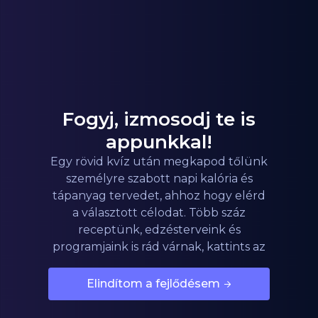
Fogyj, izmosodj te is
appunkkal!
Egy rövid kvíz után megkapod tőlünk
személyre szabott napi kalória és
tápanyag tervedet, ahhoz hogy elérd
a választott célodat. Több száz
receptünk, edzésterveink és
programjaink is rád várnak, kattints az
alábbi gombra!
Elindítom a fejlődésem