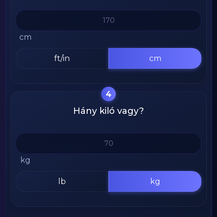
cm
ft/in
cm
4
Hány kiló vagy?
kg
lb
kg