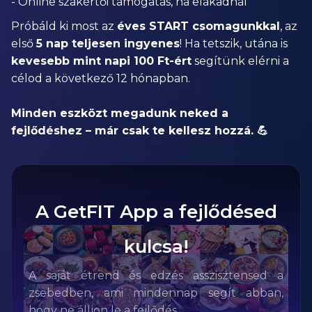
- Online szakértői támogatás, ha elakadnál
Próbáld ki most az
éves START csomagunkkal
, az
első
5 nap teljesen ingyenes
! Ha tetszik, utána is
kevesebb mint napi 100 Ft-ért
segítünk elérni a
célod a következő 12 hónapban.
Minden eszközt megadunk neked a
fejlődéshez – már csak te kellesz hozzá. 💪
A GetFIT App a fejlődésed
kulcsa!
A saját étrend és edzés asszisztensed a
zsebedben, ami mindennap segít abban,
hogy ne álljon le a fejlődés.