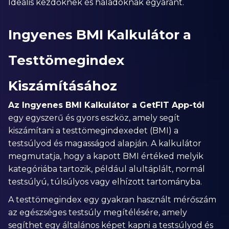
Ideális kezdőknek és haladóknak egyaránt.
Ingyenes BMI Kalkulátor a
Testtömegindex
Kiszámításához
Az Ingyenes BMI Kalkulátor a GetFIT App-tól
egy egyszerű és gyors eszköz, amely segít
kiszámítani a testtömegindexedet (BMI) a
testsúlyod és magasságod alapján. A kalkulátor
megmutatja, hogy a kapott BMI értéked melyik
kategóriába tartozik, például alultáplált, normál
testsúlyú, túlsúlyos vagy elhízott tartományba.
A testtömegindex egy gyakran használt mérőszám
az egészséges testsúly megítélésére, amely
segíthet egy általános képet kapni a testsúlyod és