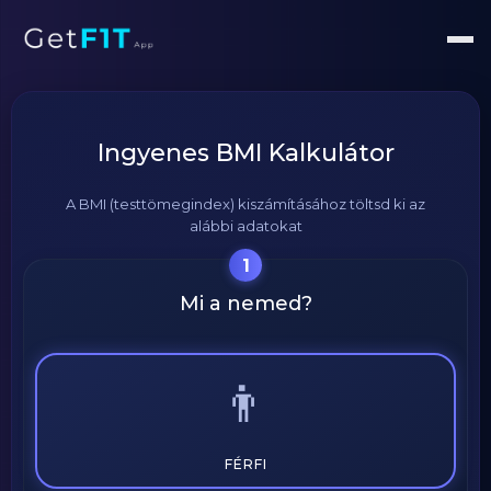
Ingyenes BMI Kalkulátor
A BMI (testtömegindex) kiszámításához töltsd ki az
alábbi adatokat
1
Mi a nemed?
👨
FÉRFI