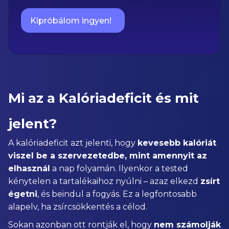
Kipróbálom ingyen!
Mi az a Kalóriadeficit és mit
jelent?
A kalóriadeficit azt jelenti, hogy
kevesebb kalóriát
viszel be a szervezetedbe, mint amennyit az
elhasznál
a nap folyamán. Ilyenkor a tested
kénytelen a tartalékaihoz nyúlni – azaz elkezd
zsírt
égetni
, és beindul a fogyás. Ez a legfontosabb
alapelv, ha zsírcsökkentés a célod.
Sokan azonban ott rontják el, hogy
nem számolják