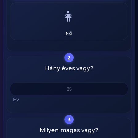
👩
NŐ
2
Hány éves vagy?
Év
3
Milyen magas vagy?