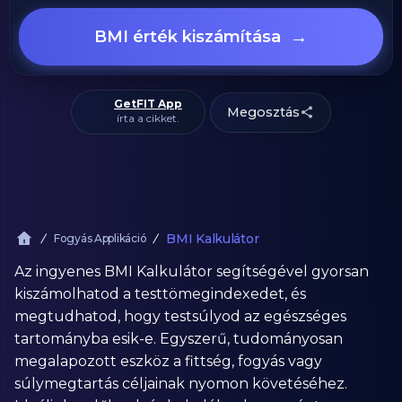
→
BMI érték kiszámítása
GetFIT App
Megosztás
írta a cikket.
BMI Kalkulátor
Fogyás Applikáció
Az ingyenes BMI Kalkulátor segítségével gyorsan
kiszámolhatod a testtömegindexedet, és
megtudhatod, hogy testsúlyod az egészséges
tartományba esik-e. Egyszerű, tudományosan
megalapozott eszköz a fittség, fogyás vagy
súlymegtartás céljainak nyomon követéséhez.