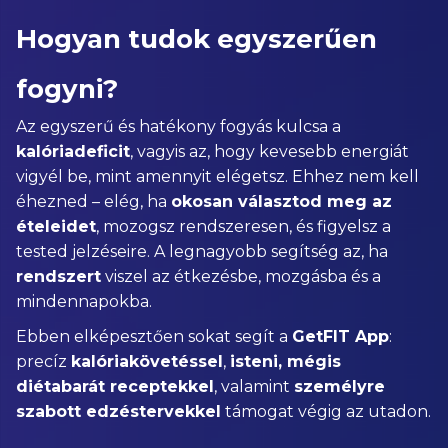
Hogyan tudok egyszerűen
fogyni?
Az egyszerű és hatékony fogyás kulcsa a
kalóriadeficit
, vagyis az, hogy kevesebb energiát
vigyél be, mint amennyit elégetsz. Ehhez nem kell
éhezned – elég, ha
okosan választod meg az
ételeidet
, mozogsz rendszeresen, és figyelsz a
tested jelzéseire. A legnagyobb segítség az, ha
rendszert
viszel az étkezésbe, mozgásba és a
mindennapokba.
Ebben elképesztően sokat segít a
GetFIT App
:
precíz
kalóriakövetéssel
,
isteni, mégis
diétabarát receptekkel
, valamint
személyre
szabott edzéstervekkel
támogat végig az utadon.