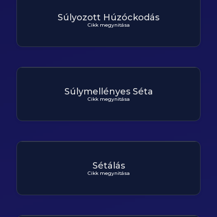
Súlyozott Húzóckodás
Cikk megynitása
Súlymellényes Séta
Cikk megynitása
Sétálás
Cikk megynitása