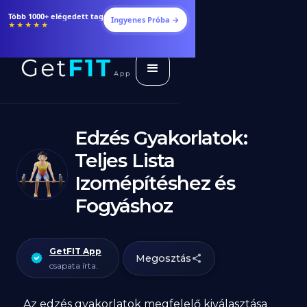
Több 1000+ elégedett tag
Ingyenes Próba →
★★★★★
Edzés Gyakorlatok:
Teljes Lista
Izomépítéshez és
Fogyáshoz
GetFIT App
Megosztás
csapata írta.
Az edzés gyakorlatok megfelelő kiválasztása