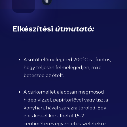
Elkészítési
útmutató:
A sütőt előmelegíted 200°C-ra, fontos,
hogy teljesen felmelegedjen, mire
beteszed az ételt.
A csirkemellet alaposan megmosod
hideg vízzel, papírtörlővel vagy tiszta
konyharuhával szárazra törölöd. Egy
éles késsel körülbelül 1,5-2
centiméteres egyenletes szeletekre