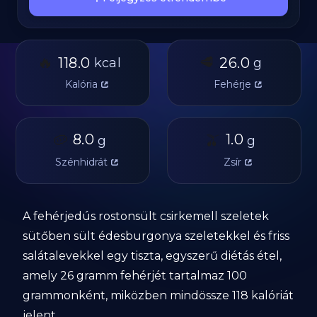
🔥
🥩
118.0
26.0
kcal
g
Kalória
Fehérje
🥔
8.0
🫒
1.0
g
g
Szénhidrát
Zsír
A fehérjedús rostonsült csirkemell szeletek
sütőben sült édesburgonya szeletekkel és friss
salátalevekkel egy tiszta, egyszerű diétás étel,
amely 26 gramm fehérjét tartalmaz 100
grammonként, miközben mindössze 118 kalóriát
jelent.