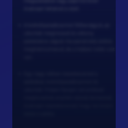
megszáradod vagy papírtörlővel
óvatosan leitatod a vizet.
A koktélparadicsomot félbevágjuk, az
uborkát megmosod és vékony
szeletekre vágod. Ha szeretnéd, előtte
meghámozhatod, de a héjban több rost
van.
Egy nagy tálban összekevered a
salátákat, koktélparadicsomot és
uborkát. Frissen facsart citromlével
meglocsolod, enyhén sózod, borsozod,
óvatosan összekevered, hogy ne törjön
össze a saláta.