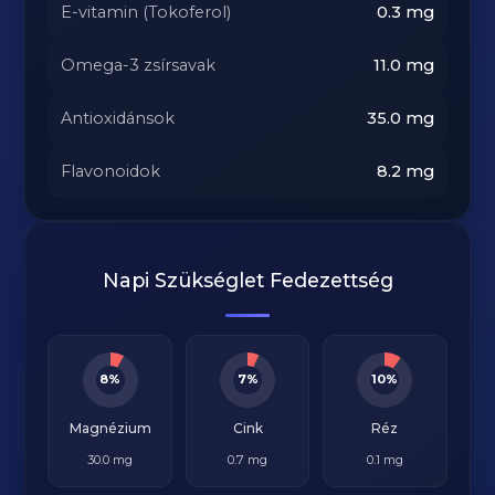
E-vitamin (Tokoferol)
0.3
mg
Omega-3 zsírsavak
11.0
mg
Antioxidánsok
35.0
mg
Flavonoidok
8.2
mg
Napi Szükséglet Fedezettség
8%
7%
10%
Magnézium
Cink
Réz
30.0 mg
0.7 mg
0.1 mg