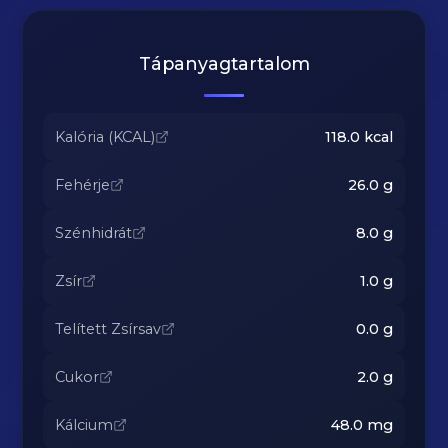
Tápanyagtartalom
Kalória (KCAL)
118.0
kcal
Fehérje
26.0
g
Szénhidrát
8.0
g
Zsír
1.0
g
Telített Zsírsav
0.0
g
Cukor
2.0
g
Kálcium
48.0
mg