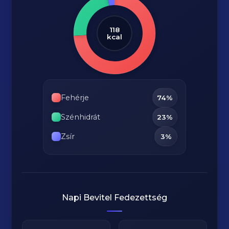
118
kcal
Fehérje
74%
Szénhidrát
23%
Zsír
3%
Napi Bevitel Fedezettség