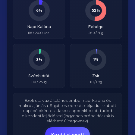
6%
52%
Napi Kalória
Fehérje
118
/
2000
kcal
26.0
/ 50g
3%
1%
Szénhidrát
Zsír
8.0
/ 250g
1.0
/ 67g
Ezek csak az általános ember napi kalória és
makró ajánlása. Saját testedre és céljaidra szabott
napi célokért csatlakozz appunkhoz, itt tudod
elkezdeni fejlődésed (ingyenes próbaidőszak is
elérhető új tagoknak).
Kezdd el most!