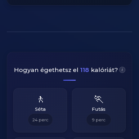
Hogyan égethetsz el
118
kalóriát?
i
🚶
🏃
Séta
Futás
24
perc
9
perc