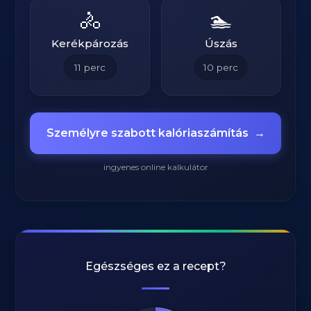
🚴
🏊
Kerékpározás
Úszás
11
perc
10
perc
Személyre szabott kalóriaszámítás
→
ingyenes online kalkulátor
Egészséges ez a recept?