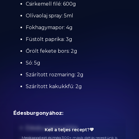
Csirkemell filé: 600g
Olívaolaj spray: 5ml
Fokhagymapor: 4g
Füstölt paprika: 3g
Őrölt fekete bors: 2g
Só: 5g
Szárított rozmaring: 2g
Szárított kakukkfű: 2g
Édesburgonyához:
Édesburgonya: 500g
Kell a teljes recept?💙
Megkapod ezt és még 300+ másik diétás receptünk is