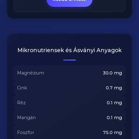
Mikronutriensek és Ásványi Anyagok
Magnézium
30.0
mg
Cink
0.7
mg
Réz
0.1
mg
Mangán
0.1
mg
Foszfor
75.0
mg