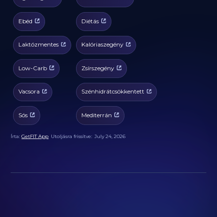
Ebéd
Diétás
Laktózmentes
Kalóriaszegény
Low-Carb
Zsírszegény
Vacsora
Szénhidrátcsökkentett
Sós
Mediterrán
Írta:
GetFIT App
Utoljásra frissítve:
July 24, 2026