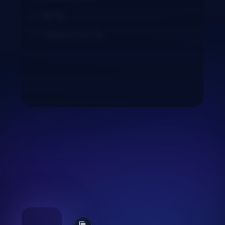
Só: 1g
Fekete bors: 1g