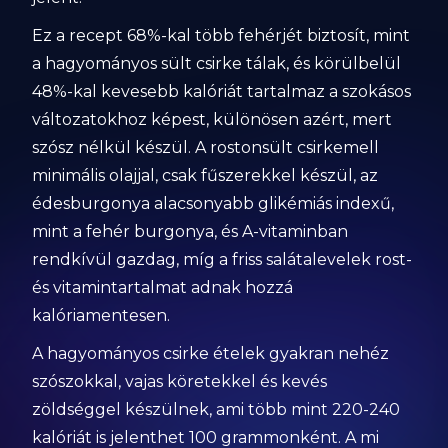
Ez a recept 68%-kal több fehérjét biztosít, mint
a hagyományos sült csirke tálak, és körülbelül
48%-kal kevesebb kalóriát tartalmaz a szokásos
változatokhoz képest, különösen azért, mert
szósz nélkül készül. A rostonsült csirkemell
minimális olajjal, csak fűszerekkel készül, az
édesburgonya alacsonyabb glikémiás indexű,
mint a fehér burgonya, és A-vitaminban
rendkívül gazdag, míg a friss salátalevelek rost-
és vitamintartalmat adnak hozzá
kalóriamentesen.
A hagyományos csirke ételek gyakran nehéz
szószokkal, vajas köretekkel és kevés
zöldséggel készülnek, ami több mint 220-240
kalóriát is jelenthet 100 grammonként. A mi