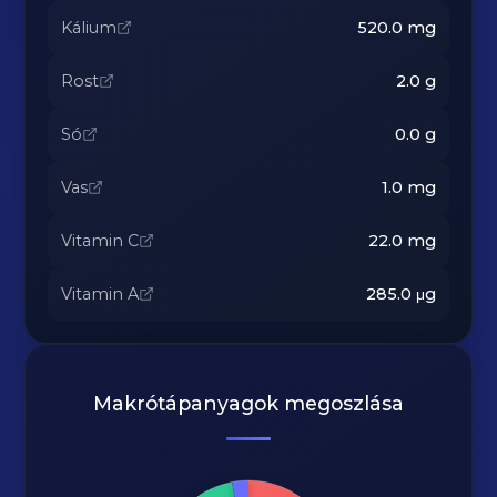
Kálium
520.0
mg
Rost
2.0
g
Só
0.0
g
Vas
1.0
mg
Vitamin C
22.0
mg
Vitamin A
285.0
μg
Makrótápanyagok megoszlása