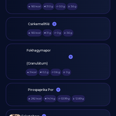
165
kcal
31.0
g
0.0
g
3.6
g
🔥
🥩
🥔
🫒
Csirkemellfilé
165
kcal
31
g
0
g
3.6
g
🔥
🥩
🥔
🫒
Fokhagymapor
(Granulátum)
3
kcal
0.2
g
0.6
g
0
g
🔥
🥩
🥔
🫒
Pirospaprika Por
282
kcal
14.14
g
53.99
g
12.89
g
🔥
🥩
🥔
🫒