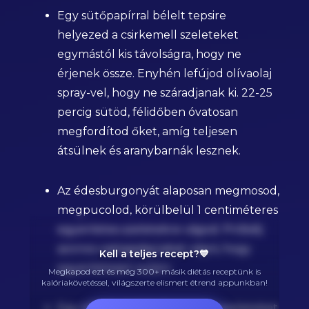
Egy sütőpapírral bélelt tepsire
helyezed a csirkemell szeleteket
egymástól kis távolságra, hogy ne
érjenek össze. Enyhén lefújod olívaolaj
spray-vel, hogy ne száradjanak ki. 22-25
percig sütöd, félidőben óvatosan
megfordítod őket, amíg teljesen
átsülnek és aranybarnák lesznek.
Az édesburgonyát alaposan megmosod,
megpucolod, körülbelül 1 centiméteres
egyenletes szeletekre vágod. Próbálj
azonos vastagságúakat vágni, hogy
Kell a teljes recept?💙
egyenletesen süljön.
Megkapod ezt és még 300+ másik diétás receptünk is
kalóriakövetéssel, világszerte elismert étrend appunkban!
Egy tálban az édesburgonya szeleteket