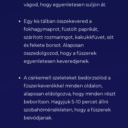
vágod, hogy egyenletesen süljön át.
Egy kis tálban összekevered a
fokhagymaprot, füstölt paprikát,
szárított rozmaringot, kakukkfüvet, sót
és fekete borsot. Alaposan
összedolgozod, hogy a fűszerek
egyenletesen keveredjenek.
A csirkemell szeleteket bedörzsölöd a
fűszerkeverékkel minden oldalon,
alaposan eldolgozva, hogy minden részt
beborítson. Hagyjuk 5-10 percet állni
szobahőmérsékleten, hogy a fűszerek
beivódjanak.