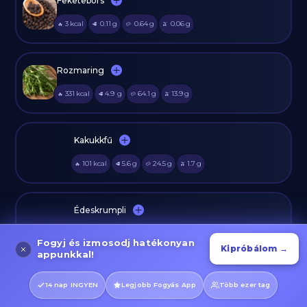
Feketebors
3
kcal
0.11
g
0.64
g
0.06
g
🔥
🥩
🥔
🫒
Rozmaring
331
kcal
4.9
g
64.1
g
13.9
g
🔥
🥩
🥔
🫒
Kakukkfű
101
kcal
5.6
g
24.5
g
1.7
g
🔥
🥩
🥔
🫒
Édeskrumpli
86
kcal
1.6
g
20.1
g
0.1
g
🔥
🥩
🥔
🫒
Fogyj és izmosodj hatékonyan
Kipróbálom →
appunkkal!
Oliva Olaj
14 nap INGYEN
Legjobb Fogyás App
Több ezer tag
884
kcal
0
g
0
g
100
g
🔥
🥩
🥔
🫒