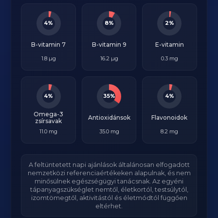
4%
8%
2%
B-vitamin 7
B-vitamin 9
E-vitamin
1.8 µg
16.2 µg
0.3 mg
4%
35%
4%
Omega-3
Antioxidánsok
Flavonoidok
zsírsavak
11.0 mg
35.0 mg
8.2 mg
A feltüntetett napi ajánlások általánosan elfogadott
nemzetközi referenciaértékeken alapulnak, és nem
minősülnek egészségügyi tanácsnak. Az egyéni
tápanyagszükséglet nemtől, életkortól, testsúlytól,
izomtömegtől, aktivitástól és életmódtól függően
eltérhet.