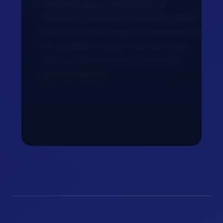
Tányérra vagy tálra helyezed a
rostonsült csirkemell szeleteket, mellé
adod a sült édesburgonya szeleteket és
a friss salátát. Friss gyümölccsel vagy
extra citromszeletekkel díszíted és
azonnal tálalod.