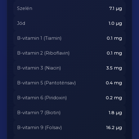
Szelén
7.1
µg
Jód
1.0
µg
B-vitamin 1 (Tiamin)
0.1
mg
B-vitamin 2 (Riboflavin)
0.1
mg
B-vitamin 3 (Niacin)
3.5
mg
B-vitamin 5 (Pantoténsav)
0.4
mg
B-vitamin 6 (Piridoxin)
0.2
mg
B-vitamin 7 (Biotin)
1.8
µg
B-vitamin 9 (Folsav)
16.2
µg