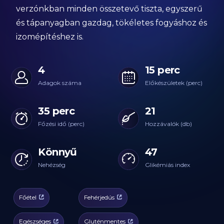
verzónkban minden összetevő tiszta, egyszerű
és tápanyagban gazdag, tökéletes fogyáshoz és
izomépítéshez is.
4
15 perc
Adagok száma
Előkészületek (perc)
35 perc
21
Főzési idő (perc)
Hozzávalók (db)
Könnyű
47
Nehézség
Glikémiás index
Főétel
Fehérjedús
Egészséges
Gluténmentes