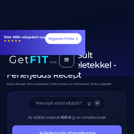
Étrendek, receptek és edzéstervek
Ingyenes Próba →
★★★★★
Diétás Csirkemell Sült
Édesburgonya Szeletekkel -
Fehérjedús Recept
Teljes Recept Hozzávalókkal, Elkészítéssel és Makrókkal. Tekerj lejjebb!
g
⇄
Az alábbi adatok
100.0
g
-ra vonatkoznak.
Feljegyzés étrendembe